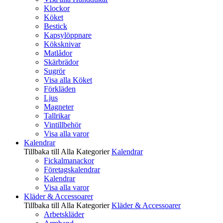
Klockor
Köket
Bestick
Kapsylöppnare
Köksknivar
Matlådor
Skärbrädor
Sugrör
Visa alla Köket
Förkläden
Ljus
Magneter
Tallrikar
Vintillbehör
Visa alla varor
Kalendrar
Tillbaka till Alla Kategorier
Kalendrar
Fickalmanackor
Företagskalendrar
Kalendrar
Visa alla varor
Kläder & Accessoarer
Tillbaka till Alla Kategorier
Kläder & Accessoarer
Arbetskläder