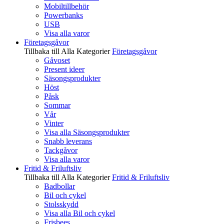
Mobiltillbehör
Powerbanks
USB
Visa alla varor
Företagsgåvor
Tillbaka till Alla Kategorier
Företagsgåvor
Gåvoset
Present ideer
Säsongsprodukter
Höst
Påsk
Sommar
Vår
Vinter
Visa alla Säsongsprodukter
Snabb leverans
Tackgåvor
Visa alla varor
Fritid & Friluftsliv
Tillbaka till Alla Kategorier
Fritid & Friluftsliv
Badbollar
Bil och cykel
Stolsskydd
Visa alla Bil och cykel
Frisbees