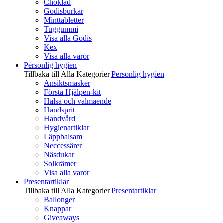
Choklad
Godisburkar
Minttabletter
Tuggummi
Visa alla Godis
Kex
Visa alla varor
Personlig hygien
Tillbaka till Alla Kategorier
Personlig hygien
Ansiktsmasker
Första Hjälpen-kit
Halsa och valmaende
Handsprit
Handvård
Hygienartiklar
Läppbalsam
Neccessärer
Näsdukar
Solkrämer
Visa alla varor
Presentartiklar
Tillbaka till Alla Kategorier
Presentartiklar
Ballonger
Knappar
Giveaways