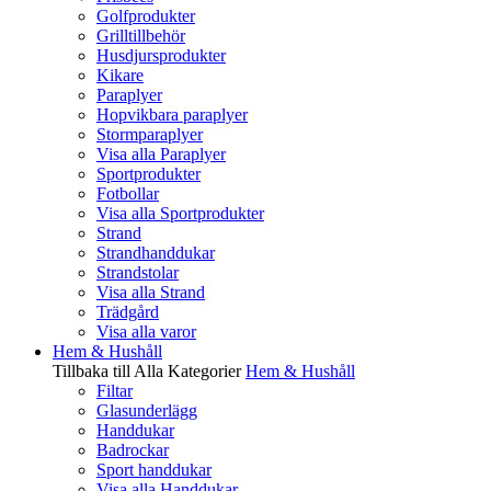
Golfprodukter
Grilltillbehör
Husdjursprodukter
Kikare
Paraplyer
Hopvikbara paraplyer
Stormparaplyer
Visa alla Paraplyer
Sportprodukter
Fotbollar
Visa alla Sportprodukter
Strand
Strandhanddukar
Strandstolar
Visa alla Strand
Trädgård
Visa alla varor
Hem & Hushåll
Tillbaka till Alla Kategorier
Hem & Hushåll
Filtar
Glasunderlägg
Handdukar
Badrockar
Sport handdukar
Visa alla Handdukar