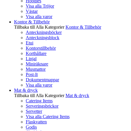
Hoodies
Visa alla Tröjor
Västar
Visa alla varor
Kontor & Tillbehör
Tillbaka till Alla Kategorier
Kontor & Tillbehör
Anteckningsböcker
Anteckningsblock
Etui
Kontorstillbehör
Korthållare
Linjal
Miniräknare
Musmattor
Post-It
Dokumentmappar
Visa alla varor
Mat & dryck
Tillbaka till Alla Kategorier
Mat & dryck
Catering Items
Serveringsbrickor
Servetter
Visa alla Catering Items
Flaskvatten
Godis