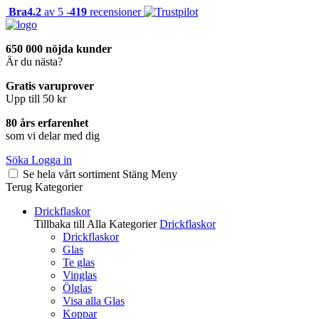
Bra
4.2
av 5 -
419
recensioner
650 000 nöjda kunder
Är du nästa?
Gratis varuprover
Upp till 50 kr
80 års erfarenhet
som vi delar med dig
Söka
Logga in
Se hela vårt sortiment
Stäng
Meny
Terug
Kategorier
Drickflaskor
Tillbaka till Alla Kategorier
Drickflaskor
Drickflaskor
Glas
Te glas
Vinglas
Ölglas
Visa alla Glas
Koppar