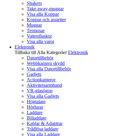
Shakers
Take away-muggar
Visa alla Koppar
Koppar och assietter
Muggar
Termosar
Vattenflaskor
Visa alla varor
Elektronik
Tillbaka till Alla Kategorier
Elektronik
Datortillbehör
Webbkamera skydd
Visa alla Datortillbehör
Gadjets
Actionkameror
Aktivitetsarmband
VR-glasögon
Visa alla Gadjets
Högtalare
Hörlurar
Laddare
Billaddare
Kablar & Adaptrar
Trådlösa laddare
Visa alla Laddare