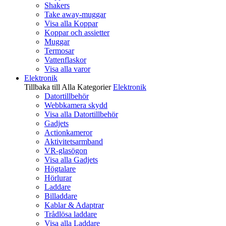
Shakers
Take away-muggar
Visa alla Koppar
Koppar och assietter
Muggar
Termosar
Vattenflaskor
Visa alla varor
Elektronik
Tillbaka till Alla Kategorier
Elektronik
Datortillbehör
Webbkamera skydd
Visa alla Datortillbehör
Gadjets
Actionkameror
Aktivitetsarmband
VR-glasögon
Visa alla Gadjets
Högtalare
Hörlurar
Laddare
Billaddare
Kablar & Adaptrar
Trådlösa laddare
Visa alla Laddare