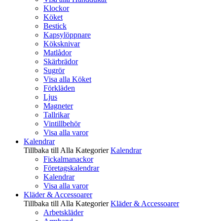
Klockor
Köket
Bestick
Kapsylöppnare
Köksknivar
Matlådor
Skärbrädor
Sugrör
Visa alla Köket
Förkläden
Ljus
Magneter
Tallrikar
Vintillbehör
Visa alla varor
Kalendrar
Tillbaka till Alla Kategorier
Kalendrar
Fickalmanackor
Företagskalendrar
Kalendrar
Visa alla varor
Kläder & Accessoarer
Tillbaka till Alla Kategorier
Kläder & Accessoarer
Arbetskläder