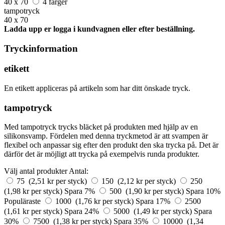
40 x 70
4 färger
tampotryck
40 x 70
Ladda upp er logga i kundvagnen eller efter beställning.
Tryckinformation
etikett
En etikett appliceras på artikeln som har ditt önskade tryck.
tampotryck
Med tampotryck trycks bläcket på produkten med hjälp av en
silikonsvamp. Fördelen med denna tryckmetod är att svampen är
flexibel och anpassar sig efter den produkt den ska trycka på. Det är
därför det är möjligt att trycka på exempelvis runda produkter.
Välj antal produkter
Antal:
75 (2,51 kr per styck)
150 (2,12 kr per styck)
250
(1,98 kr per styck)
Spara 7%
500 (1,90 kr per styck)
Spara 10%
Populäraste
1000 (1,76 kr per styck)
Spara 17%
2500
(1,61 kr per styck)
Spara 24%
5000 (1,49 kr per styck)
Spara
30%
7500 (1,38 kr per styck)
Spara 35%
10000 (1,34