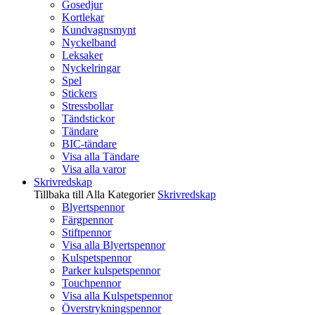
Gosedjur
Kortlekar
Kundvagnsmynt
Nyckelband
Leksaker
Nyckelringar
Spel
Stickers
Stressbollar
Tändstickor
Tändare
BIC-tändare
Visa alla Tändare
Visa alla varor
Skrivredskap
Tillbaka till Alla Kategorier
Skrivredskap
Blyertspennor
Färgpennor
Stiftpennor
Visa alla Blyertspennor
Kulspetspennor
Parker kulspetspennor
Touchpennor
Visa alla Kulspetspennor
Överstrykningspennor