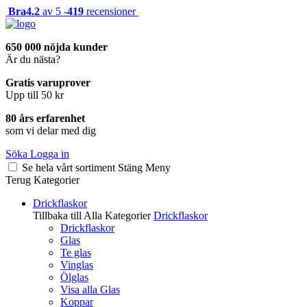
Bra
4.2
av 5 -
419
recensioner
650 000 nöjda kunder
Är du nästa?
Gratis varuprover
Upp till 50 kr
80 års erfarenhet
som vi delar med dig
Söka
Logga in
Se hela vårt sortiment
Stäng
Meny
Terug
Kategorier
Drickflaskor
Tillbaka till Alla Kategorier
Drickflaskor
Drickflaskor
Glas
Te glas
Vinglas
Ölglas
Visa alla Glas
Koppar