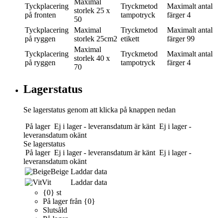
Maximal
Tyckplacering
Tryckmetod
Maximalt antal
storlek
25 x
på fronten
tampotryck
färger
4
50
Tyckplacering
Maximal
Tryckmetod
Maximalt antal
på ryggen
storlek
25cm2
etikett
färger
99
Maximal
Tyckplacering
Tryckmetod
Maximalt antal
storlek
40 x
på ryggen
tampotryck
färger
4
70
Lagerstatus
Se lagerstatus genom att klicka på knappen nedan
På lager
Ej i lager - leveransdatum är känt
Ej i lager -
leveransdatum okänt
Se lagerstatus
På lager
Ej i lager - leveransdatum är känt
Ej i lager -
leveransdatum okänt
Beige
Laddar data
Vit
Laddar data
{0} st
På lager från {0}
Slutsåld