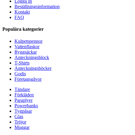
Logga In
Beställningsinformation
Kontakt
FAQ
Populära kategorier
Kulpetspennor
Vattenflaskor
Ryggsäckar
Anteckningsblock
T-Shirts
Anteckningsböcker
Godis
Företagsgåvor
Tändare
Förkläden
Paraplyer
Powerbanks
Tygpåsar
Glas
Tröjor
Muggar