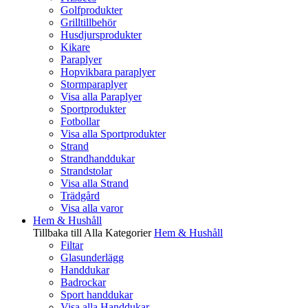
Golfprodukter
Grilltillbehör
Husdjursprodukter
Kikare
Paraplyer
Hopvikbara paraplyer
Stormparaplyer
Visa alla Paraplyer
Sportprodukter
Fotbollar
Visa alla Sportprodukter
Strand
Strandhanddukar
Strandstolar
Visa alla Strand
Trädgård
Visa alla varor
Hem & Hushåll
Tillbaka till Alla Kategorier
Hem & Hushåll
Filtar
Glasunderlägg
Handdukar
Badrockar
Sport handdukar
Visa alla Handdukar