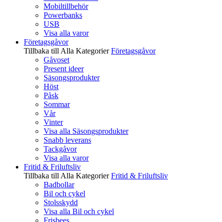
Mobiltillbehör
Powerbanks
USB
Visa alla varor
Företagsgåvor
Tillbaka till Alla Kategorier
Företagsgåvor
Gåvoset
Present ideer
Säsongsprodukter
Höst
Påsk
Sommar
Vår
Vinter
Visa alla Säsongsprodukter
Snabb leverans
Tackgåvor
Visa alla varor
Fritid & Friluftsliv
Tillbaka till Alla Kategorier
Fritid & Friluftsliv
Badbollar
Bil och cykel
Stolsskydd
Visa alla Bil och cykel
Frisbees