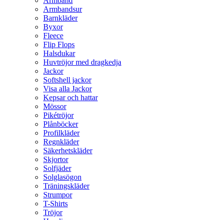
Armband
Armbandsur
Barnkläder
Byxor
Fleece
Flip Flops
Halsdukar
Huvtröjor med dragkedja
Jackor
Softshell jackor
Visa alla Jackor
Kepsar och hattar
Mössor
Pikétröjor
Plånböcker
Profilkläder
Regnkläder
Säkerhetskläder
Skjortor
Solfjäder
Solglasögon
Träningskläder
Strumpor
T-Shirts
Tröjor