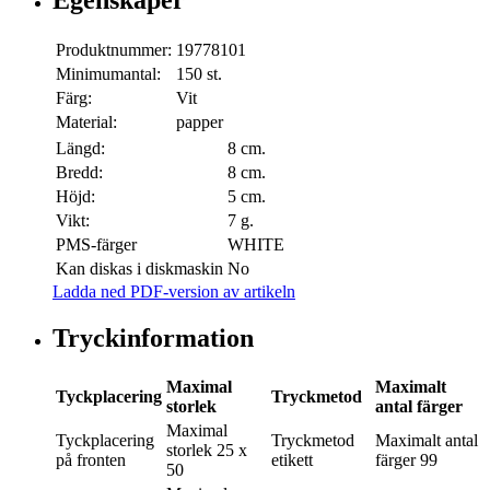
Produktnummer:
19778101
Minimumantal:
150 st.
Färg:
Vit
Material:
papper
Längd:
8 cm.
Bredd:
8 cm.
Höjd:
5 cm.
Vikt:
7 g.
PMS-färger
WHITE
Kan diskas i diskmaskin
No
Ladda ned PDF-version av artikeln
Tryckinformation
Maximal
Maximalt
Tyckplacering
Tryckmetod
storlek
antal färger
Maximal
Tyckplacering
Tryckmetod
Maximalt antal
storlek
25 x
på fronten
etikett
färger
99
50