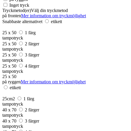
Inget tryck
Tryckmetod(er)
Välj din tryckmetod
på fronten
Mer information om tryckmöjlighet
Snabbaste alternativet
etikett
25 x 50
1 färg
tampotryck
25 x 50
2 färger
tampotryck
25 x 50
3 färger
tampotryck
25 x 50
4 färger
tampotryck
25 x 50
på ryggen
Mer information om tryckmöjlighet
etikett
25cm2
1 färg
tampotryck
40 x 70
2 färger
tampotryck
40 x 70
3 färger
tampotryck