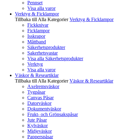
Pennset
Visa alla varor
Verktyg & Ficklampor
Tillbaka till Alla Kategorier
Verktyg & Ficklampor
Fickknivar
Ficklampor
Isskrapor
Måttband
Säkerhetsprodukter
Sakerhetsvastar
Visa alla Säkerhetsprodukter
Verktyg
Visa alla varor
Väskor & Researtiklar
Tillbaka till Alla Kategorier
Väskor & Researtiklar
Axelremsväskor
Tygpåsar
Canvas Påsar
Datorväskor
Dokumentväskor
Frukt- och Grönsakspåsar
Jute Påsar
Kylväskor
Midjeväskor
Papperspåsar