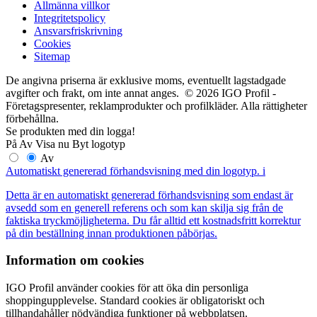
Allmänna villkor
Integritetspolicy
Ansvarsfriskrivning
Cookies
Sitemap
De angivna priserna är exklusive moms, eventuellt lagstadgade
avgifter och frakt, om inte annat anges. © 2026 IGO Profil -
Företagspresenter, reklamprodukter och profilkläder. Alla rättigheter
förbehållna.
Se produkten med din logga!
På
Av
Visa nu
Byt logotyp
Av
Automatiskt genererad förhandsvisning med din logotyp.
i
Detta är en automatiskt genererad förhandsvisning som endast är
avsedd som en generell referens och som kan skilja sig från de
faktiska tryckmöjligheterna. Du får alltid ett kostnadsfritt korrektur
på din beställning innan produktionen påbörjas.
Information om cookies
IGO Profil använder cookies för att öka din personliga
shoppingupplevelse. Standard cookies är obligatoriskt och
tillhandahåller nödvändiga funktioner på webbplatsen.