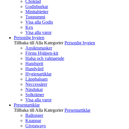
Choklad
Godisburkar
Minttabletter
Tuggummi
Visa alla Godis
Kex
Visa alla varor
Personlig hygien
Tillbaka till Alla Kategorier
Personlig hygien
Ansiktsmasker
Första Hjälpen-kit
Halsa och valmaende
Handsprit
Handvård
Hygienartiklar
Läppbalsam
Neccessärer
Näsdukar
Solkrämer
Visa alla varor
Presentartiklar
Tillbaka till Alla Kategorier
Presentartiklar
Ballonger
Knappar
Giveaways