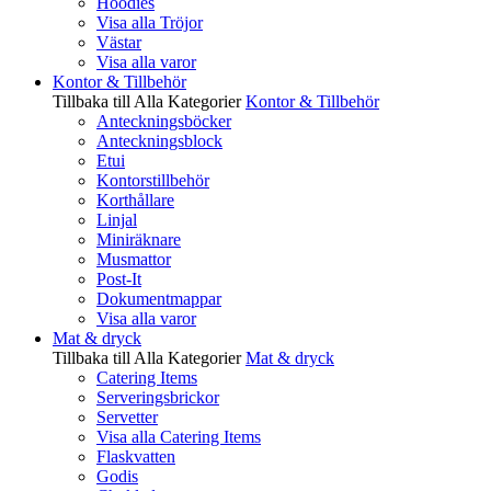
Hoodies
Visa alla Tröjor
Västar
Visa alla varor
Kontor & Tillbehör
Tillbaka till Alla Kategorier
Kontor & Tillbehör
Anteckningsböcker
Anteckningsblock
Etui
Kontorstillbehör
Korthållare
Linjal
Miniräknare
Musmattor
Post-It
Dokumentmappar
Visa alla varor
Mat & dryck
Tillbaka till Alla Kategorier
Mat & dryck
Catering Items
Serveringsbrickor
Servetter
Visa alla Catering Items
Flaskvatten
Godis