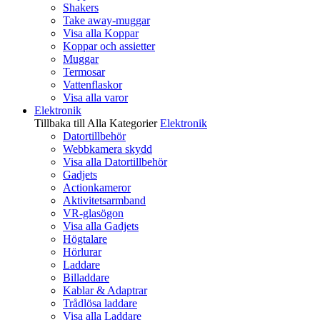
Shakers
Take away-muggar
Visa alla Koppar
Koppar och assietter
Muggar
Termosar
Vattenflaskor
Visa alla varor
Elektronik
Tillbaka till Alla Kategorier
Elektronik
Datortillbehör
Webbkamera skydd
Visa alla Datortillbehör
Gadjets
Actionkameror
Aktivitetsarmband
VR-glasögon
Visa alla Gadjets
Högtalare
Hörlurar
Laddare
Billaddare
Kablar & Adaptrar
Trådlösa laddare
Visa alla Laddare