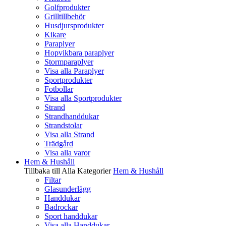
Golfprodukter
Grilltillbehör
Husdjursprodukter
Kikare
Paraplyer
Hopvikbara paraplyer
Stormparaplyer
Visa alla Paraplyer
Sportprodukter
Fotbollar
Visa alla Sportprodukter
Strand
Strandhanddukar
Strandstolar
Visa alla Strand
Trädgård
Visa alla varor
Hem & Hushåll
Tillbaka till Alla Kategorier
Hem & Hushåll
Filtar
Glasunderlägg
Handdukar
Badrockar
Sport handdukar
Visa alla Handdukar