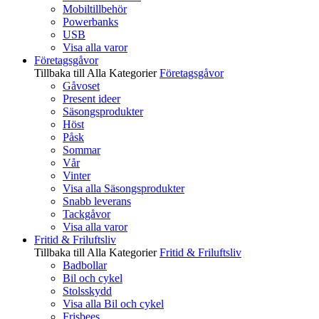
Mobiltillbehör
Powerbanks
USB
Visa alla varor
Företagsgåvor
Tillbaka till Alla Kategorier
Företagsgåvor
Gåvoset
Present ideer
Säsongsprodukter
Höst
Påsk
Sommar
Vår
Vinter
Visa alla Säsongsprodukter
Snabb leverans
Tackgåvor
Visa alla varor
Fritid & Friluftsliv
Tillbaka till Alla Kategorier
Fritid & Friluftsliv
Badbollar
Bil och cykel
Stolsskydd
Visa alla Bil och cykel
Frisbees