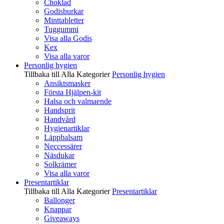
Choklad
Godisburkar
Minttabletter
Tuggummi
Visa alla Godis
Kex
Visa alla varor
Personlig hygien
Tillbaka till Alla Kategorier
Personlig hygien
Ansiktsmasker
Första Hjälpen-kit
Halsa och valmaende
Handsprit
Handvård
Hygienartiklar
Läppbalsam
Neccessärer
Näsdukar
Solkrämer
Visa alla varor
Presentartiklar
Tillbaka till Alla Kategorier
Presentartiklar
Ballonger
Knappar
Giveaways