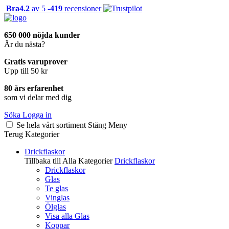
Bra
4.2
av 5 -
419
recensioner
650 000 nöjda kunder
Är du nästa?
Gratis varuprover
Upp till 50 kr
80 års erfarenhet
som vi delar med dig
Söka
Logga in
Se hela vårt sortiment
Stäng
Meny
Terug
Kategorier
Drickflaskor
Tillbaka till Alla Kategorier
Drickflaskor
Drickflaskor
Glas
Te glas
Vinglas
Ölglas
Visa alla Glas
Koppar