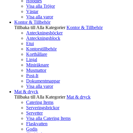
Hoodies
Visa alla Tröjor
Västar
Visa alla varor
Kontor & Tillbehör
Tillbaka till Alla Kategorier
Kontor & Tillbehör
Anteckningsböcker
Anteckningsblock
Etui
Kontorstillbehör
Korthållare
Linjal
Miniräknare
Musmattor
Post-It
Dokumentmappar
Visa alla varor
Mat & dryck
Tillbaka till Alla Kategorier
Mat & dryck
Catering Items
Serveringsbrickor
Servetter
Visa alla Catering Items
Flaskvatten
Godis