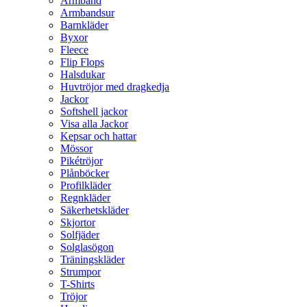
Armband
Armbandsur
Barnkläder
Byxor
Fleece
Flip Flops
Halsdukar
Huvtröjor med dragkedja
Jackor
Softshell jackor
Visa alla Jackor
Kepsar och hattar
Mössor
Pikétröjor
Plånböcker
Profilkläder
Regnkläder
Säkerhetskläder
Skjortor
Solfjäder
Solglasögon
Träningskläder
Strumpor
T-Shirts
Tröjor