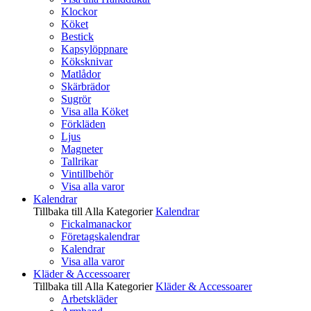
Klockor
Köket
Bestick
Kapsylöppnare
Köksknivar
Matlådor
Skärbrädor
Sugrör
Visa alla Köket
Förkläden
Ljus
Magneter
Tallrikar
Vintillbehör
Visa alla varor
Kalendrar
Tillbaka till Alla Kategorier
Kalendrar
Fickalmanackor
Företagskalendrar
Kalendrar
Visa alla varor
Kläder & Accessoarer
Tillbaka till Alla Kategorier
Kläder & Accessoarer
Arbetskläder