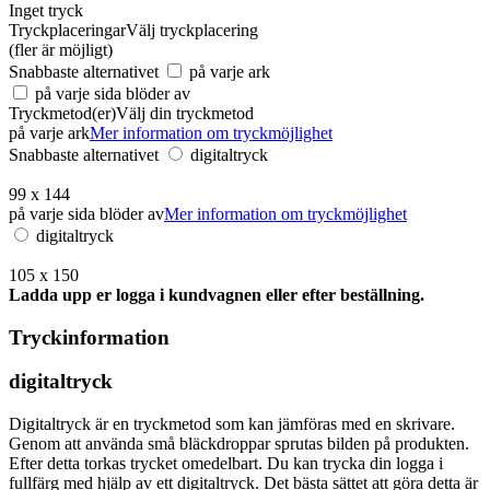
Inget tryck
Tryckplaceringar
Välj tryckplacering
(fler är möjligt)
Snabbaste alternativet
på varje ark
på varje sida blöder av
Tryckmetod(er)
Välj din tryckmetod
på varje ark
Mer information om tryckmöjlighet
Snabbaste alternativet
digitaltryck
99 x 144
på varje sida blöder av
Mer information om tryckmöjlighet
digitaltryck
105 x 150
Ladda upp er logga i kundvagnen eller efter beställning.
Tryckinformation
digitaltryck
Digitaltryck är en tryckmetod som kan jämföras med en skrivare.
Genom att använda små bläckdroppar sprutas bilden på produkten.
Efter detta torkas trycket omedelbart. Du kan trycka din logga i
fullfärg med hjälp av ett digitaltryck. Det bästa sättet att göra detta är