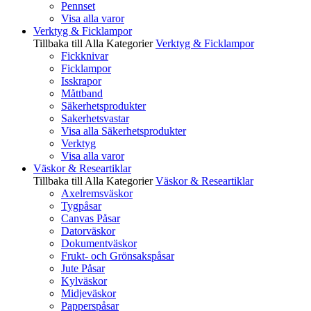
Pennset
Visa alla varor
Verktyg & Ficklampor
Tillbaka till Alla Kategorier
Verktyg & Ficklampor
Fickknivar
Ficklampor
Isskrapor
Måttband
Säkerhetsprodukter
Sakerhetsvastar
Visa alla Säkerhetsprodukter
Verktyg
Visa alla varor
Väskor & Researtiklar
Tillbaka till Alla Kategorier
Väskor & Researtiklar
Axelremsväskor
Tygpåsar
Canvas Påsar
Datorväskor
Dokumentväskor
Frukt- och Grönsakspåsar
Jute Påsar
Kylväskor
Midjeväskor
Papperspåsar