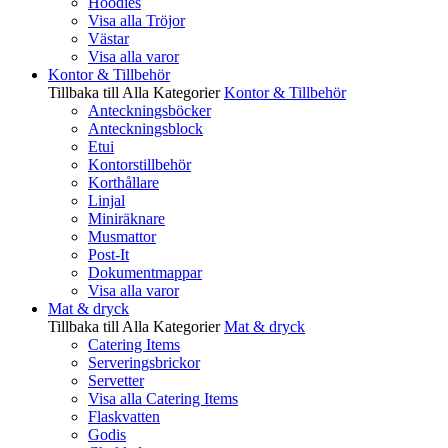
Hoodies
Visa alla Tröjor
Västar
Visa alla varor
Kontor & Tillbehör
Tillbaka till Alla Kategorier
Kontor & Tillbehör
Anteckningsböcker
Anteckningsblock
Etui
Kontorstillbehör
Korthållare
Linjal
Miniräknare
Musmattor
Post-It
Dokumentmappar
Visa alla varor
Mat & dryck
Tillbaka till Alla Kategorier
Mat & dryck
Catering Items
Serveringsbrickor
Servetter
Visa alla Catering Items
Flaskvatten
Godis