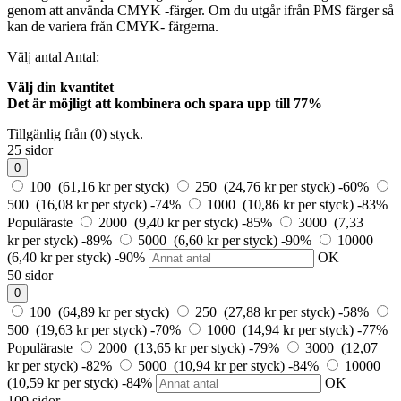
genom att använda CMYK -färger. Om du utgår ifrån PMS färger så
kan de variera från CMYK- färgerna.
Välj antal
Antal:
Välj din kvantitet
Det är möjligt att kombinera och
spara upp till 77%
Tillgänlig från (0) styck.
25 sidor
0
100 (61,16 kr per styck)
250 (24,76 kr per styck)
-60%
500 (16,08 kr per styck)
-74%
1000 (10,86 kr per styck)
-83%
Populäraste
2000 (9,40 kr per styck)
-85%
3000 (7,33
kr per styck)
-89%
5000 (6,60 kr per styck)
-90%
10000
(6,40 kr per styck)
-90%
OK
50 sidor
0
100 (64,89 kr per styck)
250 (27,88 kr per styck)
-58%
500 (19,63 kr per styck)
-70%
1000 (14,94 kr per styck)
-77%
Populäraste
2000 (13,65 kr per styck)
-79%
3000 (12,07
kr per styck)
-82%
5000 (10,94 kr per styck)
-84%
10000
(10,59 kr per styck)
-84%
OK
100 sidor