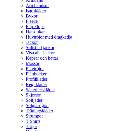
Armband
Armbandsur
Barnkläder
Byxor
Fleece
Flip Flops
Halsdukar
Huvtröjor med dragkedja
Jackor
Softshell jackor
Visa alla Jackor
Kepsar och hattar
Mössor
Pikétröjor
Plånböcker
Profilkläder
Regnkläder
Säkerhetskläder
Skjortor
Solfjäder
Solglasögon
Träningskläder
Strumpor
T-Shirts
Tröjor