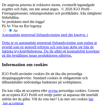
De angivna priserna är exklusive moms, eventuellt lagstadgade
avgifter och frakt, om inte annat anges. © 2026 IGO Profil -
Företagspresenter, reklamprodukter och profilkläder. Alla rättigheter
förbehållna.
Se produkten med din logga!
På
Av
Visa nu
Byt logotyp
Av
Automatiskt genererad förhandsvisning med din logotyp.
i
Detta är en automatiskt genererad förhandsvisning som endast är
avsedd som en generell referens och som kan skilja sig från de
faktiska tryckmöjligheterna. Du får alltid ett kostnadsfritt korrektur
på din beställning innan produktionen påbörjas.
Information om cookies
IGO Profil använder cookies för att öka din personliga
shoppingupplevelse. Standard cookies är obligatoriskt och
tillhandahåller nödvändiga funktioner på webbplatsen.
Du kan välja att acceptera eller
avvisa
personliga cookies. Genom
att acceptera IGO Profil och tredje parter så anpassas ditt innehåll
utifrån det du gillar. Vill du veta mer? Läs mer om cookies
här
.
Jag accepterar