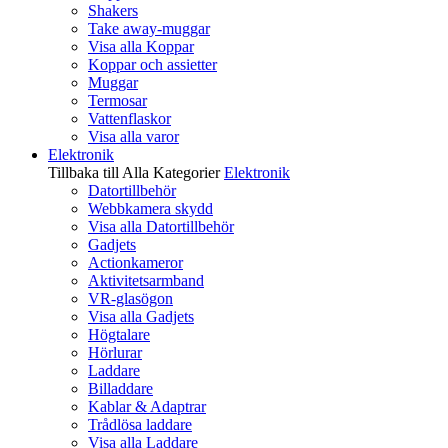
Shakers
Take away-muggar
Visa alla Koppar
Koppar och assietter
Muggar
Termosar
Vattenflaskor
Visa alla varor
Elektronik
Tillbaka till Alla Kategorier
Elektronik
Datortillbehör
Webbkamera skydd
Visa alla Datortillbehör
Gadjets
Actionkameror
Aktivitetsarmband
VR-glasögon
Visa alla Gadjets
Högtalare
Hörlurar
Laddare
Billaddare
Kablar & Adaptrar
Trådlösa laddare
Visa alla Laddare