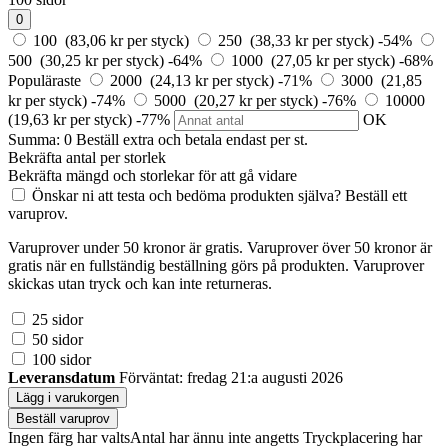
0
100 (83,06 kr per styck)
250 (38,33 kr per styck)
-54%
500 (30,25 kr per styck)
-64%
1000 (27,05 kr per styck)
-68%
Populäraste
2000 (24,13 kr per styck)
-71%
3000 (21,85
kr per styck)
-74%
5000 (20,27 kr per styck)
-76%
10000
(19,63 kr per styck)
-77%
OK
Summa:
0
Beställ
extra och betala endast
per st.
Bekräfta antal per storlek
Bekräfta mängd och storlekar för att gå vidare
Önskar ni att testa och bedöma produkten själva? Beställ ett
varuprov.
Varuprover under 50 kronor är gratis. Varuprover över 50 kronor är
gratis när en fullständig beställning görs på produkten. Varuprover
skickas utan tryck och kan inte returneras.
25 sidor
50 sidor
100 sidor
Leveransdatum
Förväntat: fredag 21:a augusti 2026
Lägg i varukorgen
Beställ varuprov
Ingen färg har valts
Antal har ännu inte angetts
Tryckplacering har