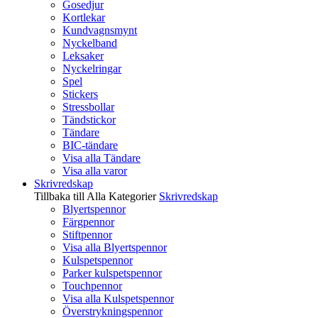
Gosedjur
Kortlekar
Kundvagnsmynt
Nyckelband
Leksaker
Nyckelringar
Spel
Stickers
Stressbollar
Tändstickor
Tändare
BIC-tändare
Visa alla Tändare
Visa alla varor
Skrivredskap
Tillbaka till Alla Kategorier
Skrivredskap
Blyertspennor
Färgpennor
Stiftpennor
Visa alla Blyertspennor
Kulspetspennor
Parker kulspetspennor
Touchpennor
Visa alla Kulspetspennor
Överstrykningspennor