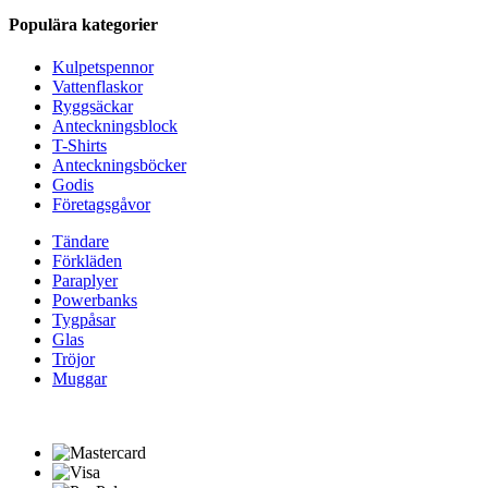
Populära kategorier
Kulpetspennor
Vattenflaskor
Ryggsäckar
Anteckningsblock
T-Shirts
Anteckningsböcker
Godis
Företagsgåvor
Tändare
Förkläden
Paraplyer
Powerbanks
Tygpåsar
Glas
Tröjor
Muggar