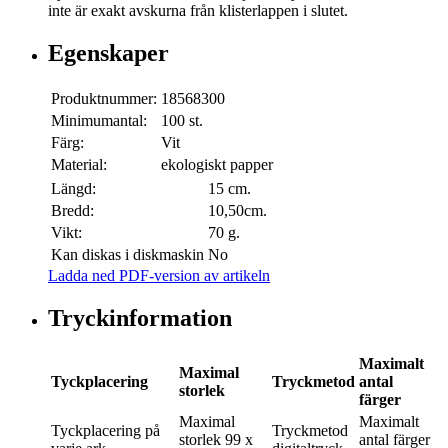
inte är exakt avskurna från klisterlappen i slutet.
Egenskaper
Produktnummer:
18568300
Minimumantal:
100 st.
Färg:
Vit
Material:
ekologiskt papper
Längd:
15 cm.
Bredd:
10,50cm.
Vikt:
70 g.
Kan diskas i diskmaskin
No
Ladda ned PDF-version av artikeln
Tryckinformation
Maximalt
Maximal
Tyckplacering
Tryckmetod
antal
storlek
färger
Maximal
Maximalt
Tyckplacering
på
Tryckmetod
storlek
99 x
antal färger