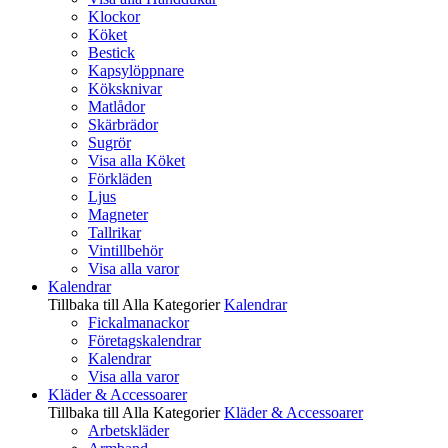
Klockor
Köket
Bestick
Kapsylöppnare
Köksknivar
Matlådor
Skärbrädor
Sugrör
Visa alla Köket
Förkläden
Ljus
Magneter
Tallrikar
Vintillbehör
Visa alla varor
Kalendrar
Tillbaka till Alla Kategorier
Kalendrar
Fickalmanackor
Företagskalendrar
Kalendrar
Visa alla varor
Kläder & Accessoarer
Tillbaka till Alla Kategorier
Kläder & Accessoarer
Arbetskläder