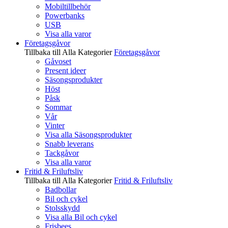
Mobiltillbehör
Powerbanks
USB
Visa alla varor
Företagsgåvor
Tillbaka till Alla Kategorier
Företagsgåvor
Gåvoset
Present ideer
Säsongsprodukter
Höst
Påsk
Sommar
Vår
Vinter
Visa alla Säsongsprodukter
Snabb leverans
Tackgåvor
Visa alla varor
Fritid & Friluftsliv
Tillbaka till Alla Kategorier
Fritid & Friluftsliv
Badbollar
Bil och cykel
Stolsskydd
Visa alla Bil och cykel
Frisbees