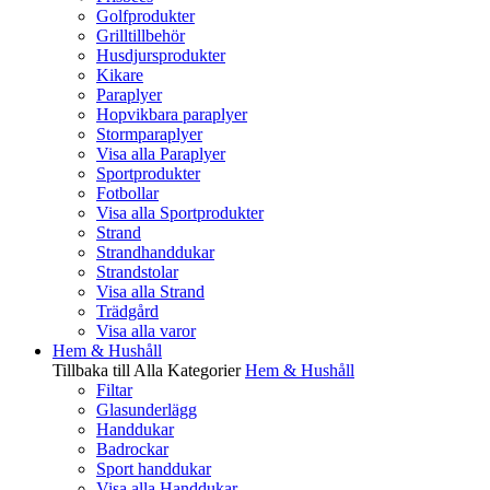
Golfprodukter
Grilltillbehör
Husdjursprodukter
Kikare
Paraplyer
Hopvikbara paraplyer
Stormparaplyer
Visa alla Paraplyer
Sportprodukter
Fotbollar
Visa alla Sportprodukter
Strand
Strandhanddukar
Strandstolar
Visa alla Strand
Trädgård
Visa alla varor
Hem & Hushåll
Tillbaka till Alla Kategorier
Hem & Hushåll
Filtar
Glasunderlägg
Handdukar
Badrockar
Sport handdukar
Visa alla Handdukar