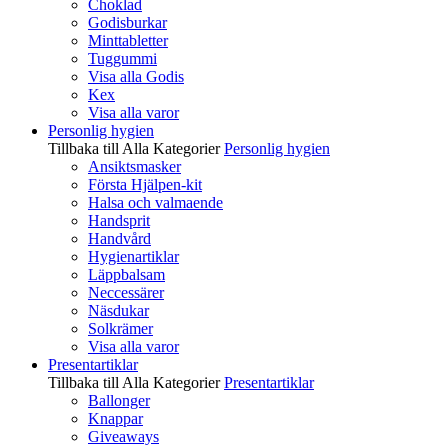
Choklad
Godisburkar
Minttabletter
Tuggummi
Visa alla Godis
Kex
Visa alla varor
Personlig hygien
Tillbaka till Alla Kategorier
Personlig hygien
Ansiktsmasker
Första Hjälpen-kit
Halsa och valmaende
Handsprit
Handvård
Hygienartiklar
Läppbalsam
Neccessärer
Näsdukar
Solkrämer
Visa alla varor
Presentartiklar
Tillbaka till Alla Kategorier
Presentartiklar
Ballonger
Knappar
Giveaways