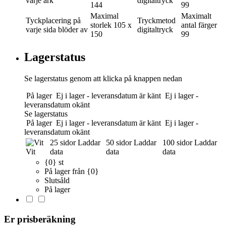
varje ark
digitaltryck
144
99
Maximal
Maximalt
Tyckplacering
på
Tryckmetod
storlek
105 x
antal färger
varje sida blöder av
digitaltryck
150
99
Lagerstatus
Se lagerstatus genom att klicka på knappen nedan
På lager
Ej i lager - leveransdatum är känt
Ej i lager -
leveransdatum okänt
Se lagerstatus
På lager
Ej i lager - leveransdatum är känt
Ej i lager -
leveransdatum okänt
25 sidor
Laddar
50 sidor
Laddar
100 sidor
Laddar
Vit
data
data
data
{0} st
På lager från {0}
Slutsåld
På lager
Er prisberäkning