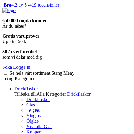
Bra
4.2
av 5 -
419
recensioner
650 000 nöjda kunder
Är du nästa?
Gratis varuprover
Upp till 50 kr
80 års erfarenhet
som vi delar med dig
Söka
Logga in
Se hela vårt sortiment
Stäng
Meny
Terug
Kategorier
Drickflaskor
Tillbaka till Alla Kategorier
Drickflaskor
Drickflaskor
Glas
Te glas
Vinglas
Ölglas
Visa alla Glas
Koppar