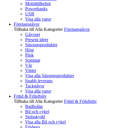
Mobiltillbehör
Powerbanks
USB
Visa alla varor
Företagsgåvor
Tillbaka till Alla Kategorier
Företagsgåvor
Gåvoset
Present ideer
Säsongsprodukter
Höst
Påsk
Sommar
Vår
Vinter
Visa alla Säsongsprodukter
Snabb leverans
Tackgåvor
Visa alla varor
Fritid & Friluftsliv
Tillbaka till Alla Kategorier
Fritid & Friluftsliv
Badbollar
Bil och cykel
Stolsskydd
Visa alla Bil och cykel
Frisbees