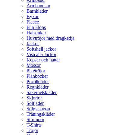
Armband
Armbandsur
Barnkläder
Byxor
Fleece
Flip Flops
Halsdukar
Huvtröjor med dragkedja
Jackor
Softshell jackor
Visa alla Jackor
Kepsar och hattar
Mössor
Pikétröjor
Plånböcker
Profilkläder
Regnkläder
Säkerhetskläder
Skjortor
Solfjäder
Solglasögon
Träningskläder
Strumpor
T-Shirts
Tröjor