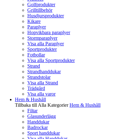
Golfprodukter
Grilltillbehör
Husdjursprodukter
Kikare
Paraplyer
Hopvikbara paraplyer
Stormparaplyer
Visa alla Paraplyer
Sportprodukter
Fotbollar
Visa alla Sportprodukter
Strand
Strandhanddukar
Strandstolar
Visa alla Strand
Trädgård
Visa alla varor
Hem & Hushåll
Tillbaka till Alla Kategorier
Hem & Hushåll
Filtar
Glasunderlägg
Handdukar
Badrockar
Sport handdukar
Visa alla Handdukar