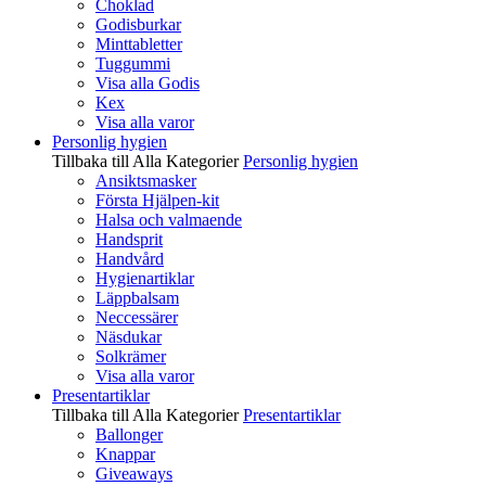
Choklad
Godisburkar
Minttabletter
Tuggummi
Visa alla Godis
Kex
Visa alla varor
Personlig hygien
Tillbaka till Alla Kategorier
Personlig hygien
Ansiktsmasker
Första Hjälpen-kit
Halsa och valmaende
Handsprit
Handvård
Hygienartiklar
Läppbalsam
Neccessärer
Näsdukar
Solkrämer
Visa alla varor
Presentartiklar
Tillbaka till Alla Kategorier
Presentartiklar
Ballonger
Knappar
Giveaways