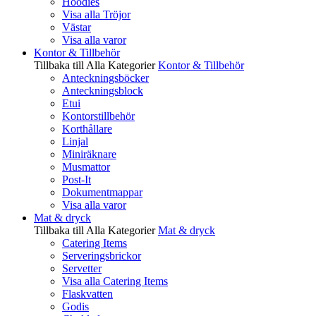
Hoodies
Visa alla Tröjor
Västar
Visa alla varor
Kontor & Tillbehör
Tillbaka till Alla Kategorier
Kontor & Tillbehör
Anteckningsböcker
Anteckningsblock
Etui
Kontorstillbehör
Korthållare
Linjal
Miniräknare
Musmattor
Post-It
Dokumentmappar
Visa alla varor
Mat & dryck
Tillbaka till Alla Kategorier
Mat & dryck
Catering Items
Serveringsbrickor
Servetter
Visa alla Catering Items
Flaskvatten
Godis