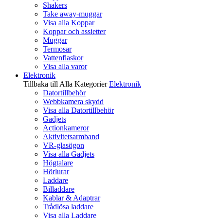
Shakers
Take away-muggar
Visa alla Koppar
Koppar och assietter
Muggar
Termosar
Vattenflaskor
Visa alla varor
Elektronik
Tillbaka till Alla Kategorier
Elektronik
Datortillbehör
Webbkamera skydd
Visa alla Datortillbehör
Gadjets
Actionkameror
Aktivitetsarmband
VR-glasögon
Visa alla Gadjets
Högtalare
Hörlurar
Laddare
Billaddare
Kablar & Adaptrar
Trådlösa laddare
Visa alla Laddare