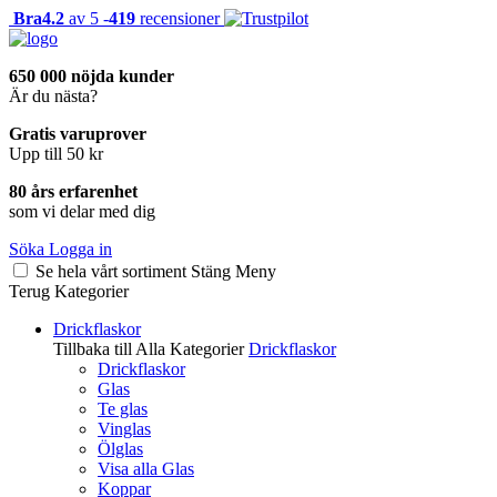
Bra
4.2
av 5 -
419
recensioner
650 000 nöjda kunder
Är du nästa?
Gratis varuprover
Upp till 50 kr
80 års erfarenhet
som vi delar med dig
Söka
Logga in
Se hela vårt sortiment
Stäng
Meny
Terug
Kategorier
Drickflaskor
Tillbaka till Alla Kategorier
Drickflaskor
Drickflaskor
Glas
Te glas
Vinglas
Ölglas
Visa alla Glas
Koppar