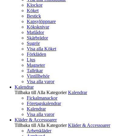
Klockor
Köket
Bestick
Kapsylöppnare
Köksknivar
Matlådor
Skärbrädor
Sugrör
Visa alla Köket
Förkläden
Ljus
Magneter
Tallrikar
Vintillbehör
Visa alla varor
Kalendrar
Tillbaka till Alla Kategorier
Kalendrar
Fickalmanackor
Företagskalendrar
Kalendrar
Visa alla varor
Kläder & Accessoarer
Tillbaka till Alla Kategorier
Kläder & Accessoarer
Arbetskläder