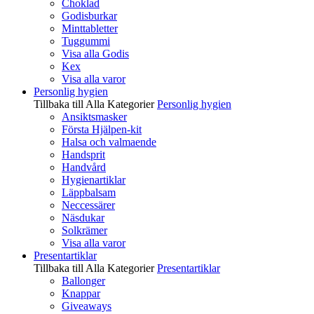
Choklad
Godisburkar
Minttabletter
Tuggummi
Visa alla Godis
Kex
Visa alla varor
Personlig hygien
Tillbaka till Alla Kategorier
Personlig hygien
Ansiktsmasker
Första Hjälpen-kit
Halsa och valmaende
Handsprit
Handvård
Hygienartiklar
Läppbalsam
Neccessärer
Näsdukar
Solkrämer
Visa alla varor
Presentartiklar
Tillbaka till Alla Kategorier
Presentartiklar
Ballonger
Knappar
Giveaways