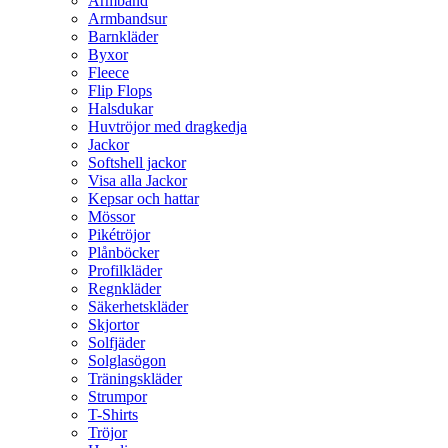
Armband
Armbandsur
Barnkläder
Byxor
Fleece
Flip Flops
Halsdukar
Huvtröjor med dragkedja
Jackor
Softshell jackor
Visa alla Jackor
Kepsar och hattar
Mössor
Pikétröjor
Plånböcker
Profilkläder
Regnkläder
Säkerhetskläder
Skjortor
Solfjäder
Solglasögon
Träningskläder
Strumpor
T-Shirts
Tröjor