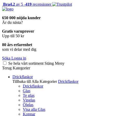
Bra
4.2
av 5 -
419
recensioner
650 000 nöjda kunder
Är du nästa?
Gratis varuprover
Upp till 50 kr
80 års erfarenhet
som vi delar med dig
Söka
Logga in
Se hela vårt sortiment
Stäng
Meny
Terug
Kategorier
Drickflaskor
Tillbaka till Alla Kategorier
Drickflaskor
Drickflaskor
Glas
Te glas
Vinglas
Ölglas
Visa alla Glas
Koppar