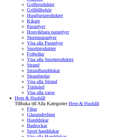
Golfprodukter
Grilltillbehör
Husdjursprodukter
Kikare
Paraplyer
Hopvikbara paraplyer
Stormparaplyer
Visa alla Paraplyer
Sportprodukter
Fotbollar
Visa alla Sportprodukter
Strand
Strandhanddukar
Strandstolar
Visa alla Strand
Trädgård
Visa alla varor
Hem & Hushåll
Tillbaka till Alla Kategorier
Hem & Hushåll
Filtar
Glasunderlägg
Handdukar
Badrockar
Sport handdukar
Visa alla Handdukar