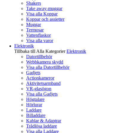
Shakers
Take away-muggar
Visa alla Koppar
Koppar och assietter
Muggar
Termosar
Vattenflaskor
Visa alla varor
Elektronik
Tillbaka till Alla Kategorier
Elektronik
Datortillbehör
Webbkamera skydd
Visa alla Datortillbehör
Gadjets
Actionkameror
Aktivitetsarmband
VR-glasögon
Visa alla Gadjets
Högtalare
Hörlurar
Laddare
Billaddare
Kablar & Adaptrar
Trådlösa laddare
Visa alla Laddare