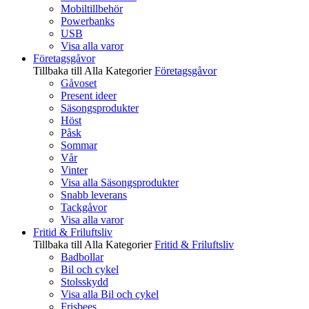
Mobiltillbehör
Powerbanks
USB
Visa alla varor
Företagsgåvor
Tillbaka till Alla Kategorier
Företagsgåvor
Gåvoset
Present ideer
Säsongsprodukter
Höst
Påsk
Sommar
Vår
Vinter
Visa alla Säsongsprodukter
Snabb leverans
Tackgåvor
Visa alla varor
Fritid & Friluftsliv
Tillbaka till Alla Kategorier
Fritid & Friluftsliv
Badbollar
Bil och cykel
Stolsskydd
Visa alla Bil och cykel
Frisbees