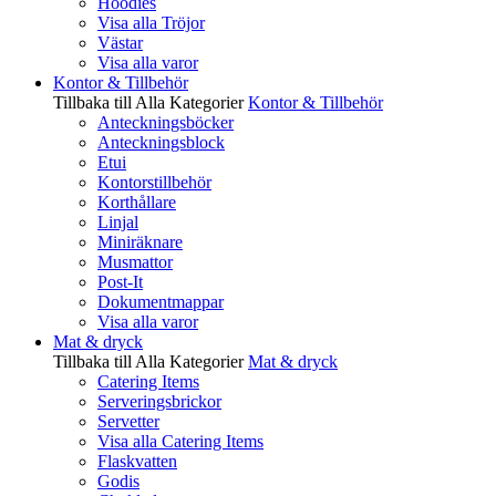
Hoodies
Visa alla Tröjor
Västar
Visa alla varor
Kontor & Tillbehör
Tillbaka till Alla Kategorier
Kontor & Tillbehör
Anteckningsböcker
Anteckningsblock
Etui
Kontorstillbehör
Korthållare
Linjal
Miniräknare
Musmattor
Post-It
Dokumentmappar
Visa alla varor
Mat & dryck
Tillbaka till Alla Kategorier
Mat & dryck
Catering Items
Serveringsbrickor
Servetter
Visa alla Catering Items
Flaskvatten
Godis