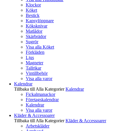
Klockor
Köket
Bestick
Kapsylöppnare
Köksknivar
Matlådor
Skärbrädor
Sugrör
Visa alla Köket
Förkläden
Ljus
Magneter
Tallrikar
Vintillbehör
Visa alla varor
Kalendrar
Tillbaka till Alla Kategorier
Kalendrar
Fickalmanackor
Företagskalendrar
Kalendrar
Visa alla varor
Kläder & Accessoarer
Tillbaka till Alla Kategorier
Kläder & Accessoarer
Arbetskläder