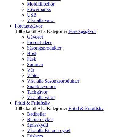
Mobiltillbehör
Powerbanks
USB
Visa alla varor
Företagsgåvor
Tillbaka till Alla Kategorier
Företagsgåvor
Gåvoset
Present ideer
Säsongsprodukter
Höst
Påsk
Sommar
Vår
Vinter
Visa alla Säsongsprodukter
Snabb leverans
Tackgåvor
Visa alla varor
Fritid & Friluftsliv
Tillbaka till Alla Kategorier
Fritid & Friluftsliv
Badbollar
Bil och cykel
Stolsskydd
Visa alla Bil och cykel
Frisbees