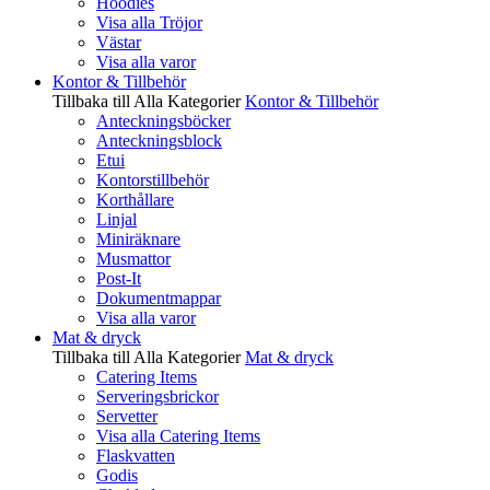
Hoodies
Visa alla Tröjor
Västar
Visa alla varor
Kontor & Tillbehör
Tillbaka till Alla Kategorier
Kontor & Tillbehör
Anteckningsböcker
Anteckningsblock
Etui
Kontorstillbehör
Korthållare
Linjal
Miniräknare
Musmattor
Post-It
Dokumentmappar
Visa alla varor
Mat & dryck
Tillbaka till Alla Kategorier
Mat & dryck
Catering Items
Serveringsbrickor
Servetter
Visa alla Catering Items
Flaskvatten
Godis