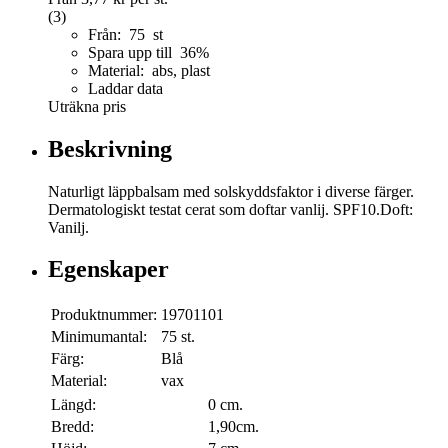
(3)
Från: 75 st
Spara upp till 36%
Material: abs, plast
Laddar data
Uträkna pris
Beskrivning
Naturligt läppbalsam med solskyddsfaktor i diverse färger.
Dermatologiskt testat cerat som doftar vanlij. SPF10.Doft:
Vanilj.
Egenskaper
Produktnummer:
19701101
Minimumantal:
75 st.
Färg:
Blå
Material:
vax
Längd:
0 cm.
Bredd:
1,90cm.