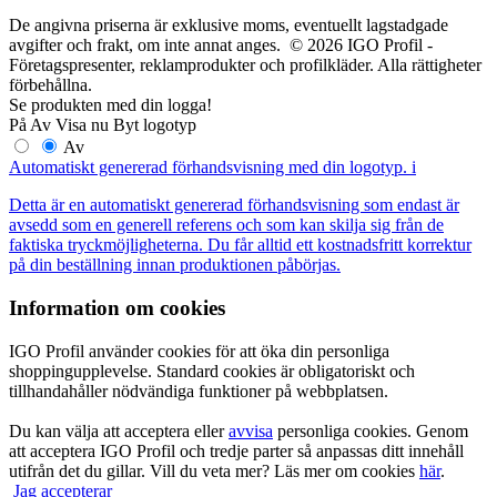
De angivna priserna är exklusive moms, eventuellt lagstadgade
avgifter och frakt, om inte annat anges. © 2026 IGO Profil -
Företagspresenter, reklamprodukter och profilkläder. Alla rättigheter
förbehållna.
Se produkten med din logga!
På
Av
Visa nu
Byt logotyp
Av
Automatiskt genererad förhandsvisning med din logotyp.
i
Detta är en automatiskt genererad förhandsvisning som endast är
avsedd som en generell referens och som kan skilja sig från de
faktiska tryckmöjligheterna. Du får alltid ett kostnadsfritt korrektur
på din beställning innan produktionen påbörjas.
Information om cookies
IGO Profil använder cookies för att öka din personliga
shoppingupplevelse. Standard cookies är obligatoriskt och
tillhandahåller nödvändiga funktioner på webbplatsen.
Du kan välja att acceptera eller
avvisa
personliga cookies. Genom
att acceptera IGO Profil och tredje parter så anpassas ditt innehåll
utifrån det du gillar. Vill du veta mer? Läs mer om cookies
här
.
Jag accepterar