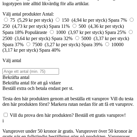
logotypen inte alltid likvärdig för alla artiklar.
Välj antal produkter
Antal:
75 (5,29 kr per styck)
150 (4,94 kr per styck)
Spara 7%
250 (4,73 kr per styck)
Spara 11%
500 (4,36 kr per styck)
Spara 18%
Populäraste
1000 (3,97 kr per styck)
Spara 25%
2500 (3,64 kr per styck)
Spara 32%
5000 (3,37 kr per styck)
Spara 37%
7500 (3,27 kr per styck)
Spara 39%
10000
(3,17 kr per styck)
Spara 40%
Välj antal
Bekräfta antal
Bekräfta antal för att gå vidare
Beställ
extra och betala endast
per st.
Testa den här produkten genom att beställa ett varuprov
Vill du testa
den här produkten först? Markera rutan nedan för att få ett varuprov.
Vill du prova den här produkten? Beställ ett gratis varuprov!
i
Varuprover under 50 kronor är gratis. Varuprover över 50 kronor är
gratis när en fullständig beställning görs på produkten. Varuprover