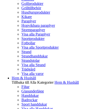
Golfprodukter
Grilltillbehör
Husdjursprodukter
Kikare
Paraplyer
Hopvikbara paraplyer
Stormparaplyer
Visa alla Paraplyer
Sportprodukter
Fotbollar
Visa alla Sportprodukter
Strand
Strandhanddukar
Strandstolar
Visa alla Strand
Trädgård
Visa alla varor
Hem & Hushåll
Tillbaka till Alla Kategorier
Hem & Hushåll
Filtar
Glasunderlägg
Handdukar
Badrockar
Sport handdukar
Visa alla Handdukar