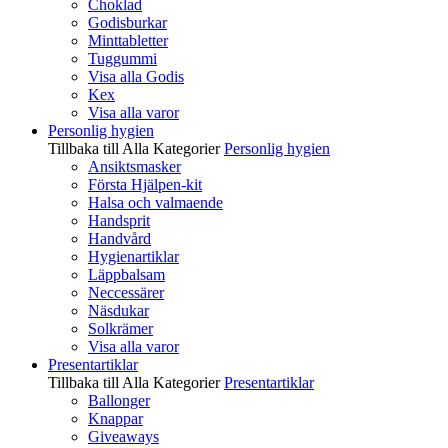
Choklad
Godisburkar
Minttabletter
Tuggummi
Visa alla Godis
Kex
Visa alla varor
Personlig hygien
Tillbaka till Alla Kategorier
Personlig hygien
Ansiktsmasker
Första Hjälpen-kit
Halsa och valmaende
Handsprit
Handvård
Hygienartiklar
Läppbalsam
Neccessärer
Näsdukar
Solkrämer
Visa alla varor
Presentartiklar
Tillbaka till Alla Kategorier
Presentartiklar
Ballonger
Knappar
Giveaways