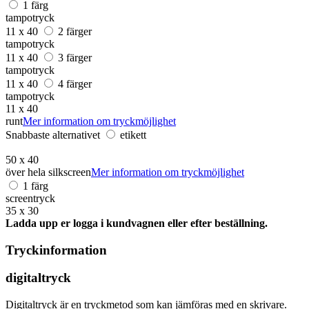
1 färg
tampotryck
11 x 40
2 färger
tampotryck
11 x 40
3 färger
tampotryck
11 x 40
4 färger
tampotryck
11 x 40
runt
Mer information om tryckmöjlighet
Snabbaste alternativet
etikett
50 x 40
över hela silkscreen
Mer information om tryckmöjlighet
1 färg
screentryck
35 x 30
Ladda upp er logga i kundvagnen eller efter beställning.
Tryckinformation
digitaltryck
Digitaltryck är en tryckmetod som kan jämföras med en skrivare.