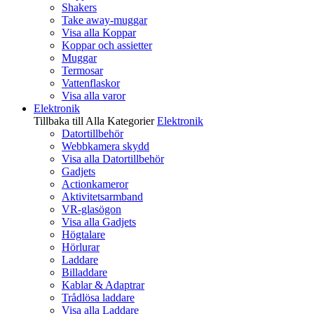
Shakers
Take away-muggar
Visa alla Koppar
Koppar och assietter
Muggar
Termosar
Vattenflaskor
Visa alla varor
Elektronik
Tillbaka till Alla Kategorier
Elektronik
Datortillbehör
Webbkamera skydd
Visa alla Datortillbehör
Gadjets
Actionkameror
Aktivitetsarmband
VR-glasögon
Visa alla Gadjets
Högtalare
Hörlurar
Laddare
Billaddare
Kablar & Adaptrar
Trådlösa laddare
Visa alla Laddare