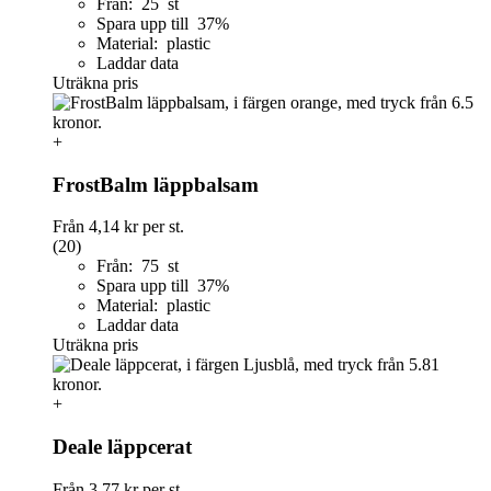
Från: 25 st
Spara upp till 37%
Material: plastic
Laddar data
Uträkna pris
+
FrostBalm läppbalsam
Från
4,14 kr
per st.
(20)
Från: 75 st
Spara upp till 37%
Material: plastic
Laddar data
Uträkna pris
+
Deale läppcerat
Från
3,77 kr
per st.