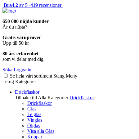
Bra
4.2
av 5 -
419
recensioner
650 000 nöjda kunder
Är du nästa?
Gratis varuprover
Upp till 50 kr
80 års erfarenhet
som vi delar med dig
Söka
Logga in
Se hela vårt sortiment
Stäng
Meny
Terug
Kategorier
Drickflaskor
Tillbaka till Alla Kategorier
Drickflaskor
Drickflaskor
Glas
Te glas
Vinglas
Ölglas
Visa alla Glas
Koppar