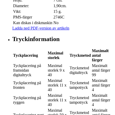
Höjd:
7 cm.
Diameter:
1,90cm.
Vikt:
15 g.
PMS-färger
2746C
Kan diskas i diskmaskin
No
Ladda ned PDF-version av artikeln
Tryckinformation
Maximalt
Maximal
Tyckplacering
Tryckmetod
antal
storlek
färger
Tyckplacering
på
Maximal
Maximalt
Tryckmetod
framsidan
storlek
9 x
antal färger
digitaltryck
digitaltryck
40
99
Maximal
Maximalt
Tyckplacering
på
Tryckmetod
storlek
11 x
antal färger
fronten
tampotryck
40
4
Maximal
Maximalt
Tyckplacering
på
Tryckmetod
storlek
11 x
antal färger
ryggen
tampotryck
40
4
Maximal
Maximalt
Tryckmetod
Tyckplacering
runt
storlek
50 x
antal färger