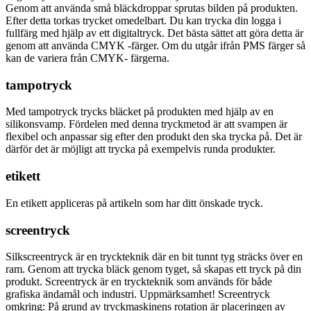
Genom att använda små bläckdroppar sprutas bilden på produkten.
Efter detta torkas trycket omedelbart. Du kan trycka din logga i
fullfärg med hjälp av ett digitaltryck. Det bästa sättet att göra detta är
genom att använda CMYK -färger. Om du utgår ifrån PMS färger så
kan de variera från CMYK- färgerna.
tampotryck
Med tampotryck trycks bläcket på produkten med hjälp av en
silikonsvamp. Fördelen med denna tryckmetod är att svampen är
flexibel och anpassar sig efter den produkt den ska trycka på. Det är
därför det är möjligt att trycka på exempelvis runda produkter.
etikett
En etikett appliceras på artikeln som har ditt önskade tryck.
screentryck
Silkscreentryck är en tryckteknik där en bit tunnt tyg sträcks över en
ram. Genom att trycka bläck genom tyget, så skapas ett tryck på din
produkt. Screentryck är en tryckteknik som används för både
grafiska ändamål och industri. Uppmärksamhet! Screentryck
omkring: På grund av tryckmaskinens rotation är placeringen av