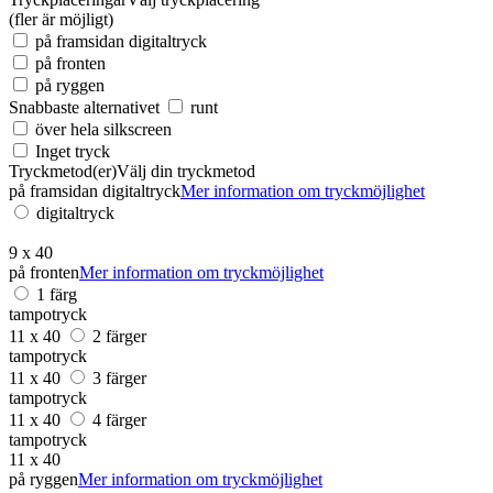
(fler är möjligt)
på framsidan digitaltryck
på fronten
på ryggen
Snabbaste alternativet
runt
över hela silkscreen
Inget tryck
Tryckmetod(er)
Välj din tryckmetod
på framsidan digitaltryck
Mer information om tryckmöjlighet
digitaltryck
9 x 40
på fronten
Mer information om tryckmöjlighet
1 färg
tampotryck
11 x 40
2 färger
tampotryck
11 x 40
3 färger
tampotryck
11 x 40
4 färger
tampotryck
11 x 40
på ryggen
Mer information om tryckmöjlighet