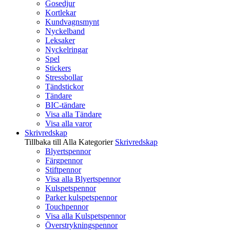
Gosedjur
Kortlekar
Kundvagnsmynt
Nyckelband
Leksaker
Nyckelringar
Spel
Stickers
Stressbollar
Tändstickor
Tändare
BIC-tändare
Visa alla Tändare
Visa alla varor
Skrivredskap
Tillbaka till Alla Kategorier
Skrivredskap
Blyertspennor
Färgpennor
Stiftpennor
Visa alla Blyertspennor
Kulspetspennor
Parker kulspetspennor
Touchpennor
Visa alla Kulspetspennor
Överstrykningspennor