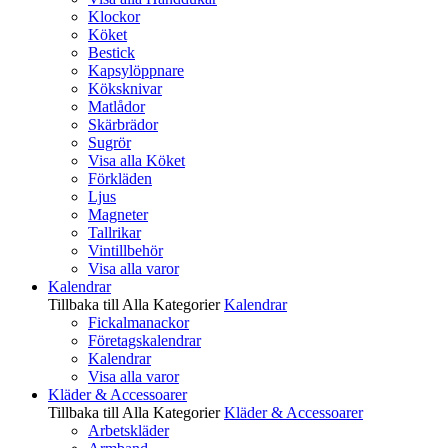
Klockor
Köket
Bestick
Kapsylöppnare
Köksknivar
Matlådor
Skärbrädor
Sugrör
Visa alla Köket
Förkläden
Ljus
Magneter
Tallrikar
Vintillbehör
Visa alla varor
Kalendrar
Tillbaka till Alla Kategorier
Kalendrar
Fickalmanackor
Företagskalendrar
Kalendrar
Visa alla varor
Kläder & Accessoarer
Tillbaka till Alla Kategorier
Kläder & Accessoarer
Arbetskläder