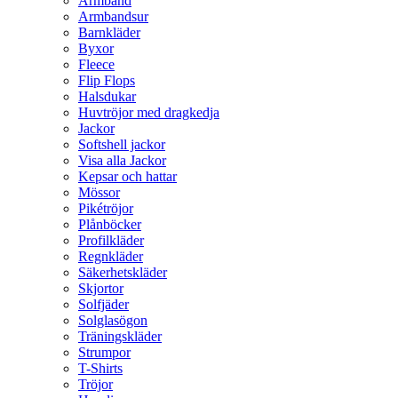
Armband
Armbandsur
Barnkläder
Byxor
Fleece
Flip Flops
Halsdukar
Huvtröjor med dragkedja
Jackor
Softshell jackor
Visa alla Jackor
Kepsar och hattar
Mössor
Pikétröjor
Plånböcker
Profilkläder
Regnkläder
Säkerhetskläder
Skjortor
Solfjäder
Solglasögon
Träningskläder
Strumpor
T-Shirts
Tröjor