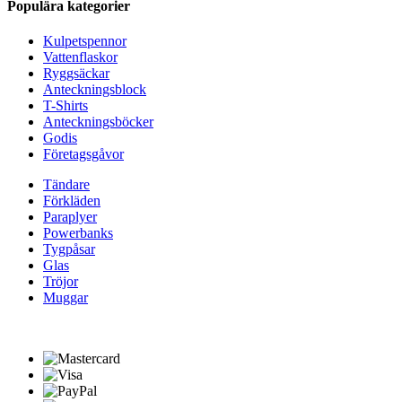
Populära kategorier
Kulpetspennor
Vattenflaskor
Ryggsäckar
Anteckningsblock
T-Shirts
Anteckningsböcker
Godis
Företagsgåvor
Tändare
Förkläden
Paraplyer
Powerbanks
Tygpåsar
Glas
Tröjor
Muggar