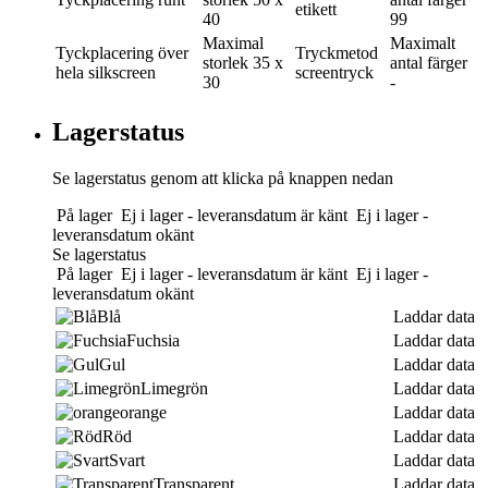
etikett
40
99
Maximal
Maximalt
Tyckplacering
över
Tryckmetod
storlek
35 x
antal färger
hela silkscreen
screentryck
30
-
Lagerstatus
Se lagerstatus genom att klicka på knappen nedan
På lager
Ej i lager - leveransdatum är känt
Ej i lager -
leveransdatum okänt
Se lagerstatus
På lager
Ej i lager - leveransdatum är känt
Ej i lager -
leveransdatum okänt
Blå
Laddar data
Fuchsia
Laddar data
Gul
Laddar data
Limegrön
Laddar data
orange
Laddar data
Röd
Laddar data
Svart
Laddar data
Transparent
Laddar data