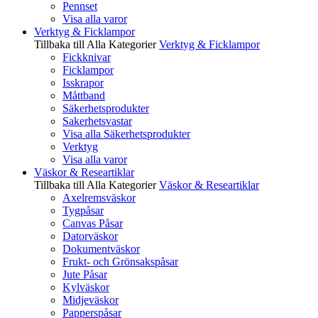
Pennset
Visa alla varor
Verktyg & Ficklampor
Tillbaka till Alla Kategorier
Verktyg & Ficklampor
Fickknivar
Ficklampor
Isskrapor
Måttband
Säkerhetsprodukter
Sakerhetsvastar
Visa alla Säkerhetsprodukter
Verktyg
Visa alla varor
Väskor & Researtiklar
Tillbaka till Alla Kategorier
Väskor & Researtiklar
Axelremsväskor
Tygpåsar
Canvas Påsar
Datorväskor
Dokumentväskor
Frukt- och Grönsakspåsar
Jute Påsar
Kylväskor
Midjeväskor
Papperspåsar