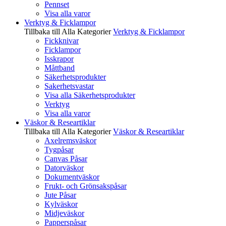
Pennset
Visa alla varor
Verktyg & Ficklampor
Tillbaka till Alla Kategorier
Verktyg & Ficklampor
Fickknivar
Ficklampor
Isskrapor
Måttband
Säkerhetsprodukter
Sakerhetsvastar
Visa alla Säkerhetsprodukter
Verktyg
Visa alla varor
Väskor & Researtiklar
Tillbaka till Alla Kategorier
Väskor & Researtiklar
Axelremsväskor
Tygpåsar
Canvas Påsar
Datorväskor
Dokumentväskor
Frukt- och Grönsakspåsar
Jute Påsar
Kylväskor
Midjeväskor
Papperspåsar