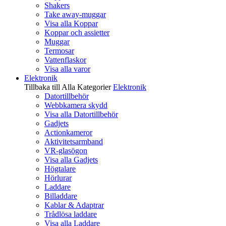
Shakers
Take away-muggar
Visa alla Koppar
Koppar och assietter
Muggar
Termosar
Vattenflaskor
Visa alla varor
Elektronik
Tillbaka till Alla Kategorier
Elektronik
Datortillbehör
Webbkamera skydd
Visa alla Datortillbehör
Gadjets
Actionkameror
Aktivitetsarmband
VR-glasögon
Visa alla Gadjets
Högtalare
Hörlurar
Laddare
Billaddare
Kablar & Adaptrar
Trådlösa laddare
Visa alla Laddare