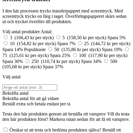
I den här processen trycks transferpappret med screentryck. Med
screentryck trycks en färg i taget. Överföringspapperet skärs sedan
ut och trycket överförs till produkten.
Välj antal produkter
Antal:
3 (166,43 kr per styck)
5 (158,50 kr per styck)
Spara 5%
10 (154,82 kr per styck)
Spara 7%
25 (144,72 kr per styck)
Spara 14%
Populäraste
50 (135,86 kr per styck)
Spara 19%
75 (125,61 kr per styck)
Spara 25%
100 (117,90 kr per styck)
Spara 30%
250 (110,74 kr per styck)
Spara 34%
500
(105,68 kr per styck)
Spara 37%
Välj antal
Bekräfta antal
Bekräfta antal för att gå vidare
Beställ
extra och betala endast
per st.
Testa den här produkten genom att beställa ett varuprov
Vill du testa
den här produkten först? Markera rutan nedan för att få ett varuprov.
Önskar ni att testa och bedöma produkten själva? Beställ ett