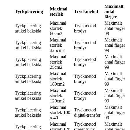
Maximalt
Maximal
Tyckplacering
Tryckmetod
antal
storlek
färger
Maximal
Maximalt
Tyckplacering
Tryckmetod
storlek
antal färger
artikel baksida
brodyr
60cm2
99
Maximal
Maximalt
Tyckplacering
Tryckmetod
storlek
antal färger
artikel baksida
brodyr
325cm2
99
Maximal
Maximalt
Tyckplacering
Tryckmetod
storlek
antal färger
artikel baksida
brodyr
25cm2
99
Maximal
Maximalt
Tyckplacering
Tryckmetod
storlek
antal färger
artikel baksida
brodyr
180cm2
99
Maximal
Maximalt
Tyckplacering
Tryckmetod
storlek
antal färger
artikel baksida
brodyr
120cm2
99
Maximal
Maximalt
Tyckplacering
Tryckmetod
storlek
100
antal färger
artikel baksida
digital-transfer
x 40
99
Maximal
Tryckmetod
Maximalt
Tyckplacering
storlek
120
screentryck-
antal färger