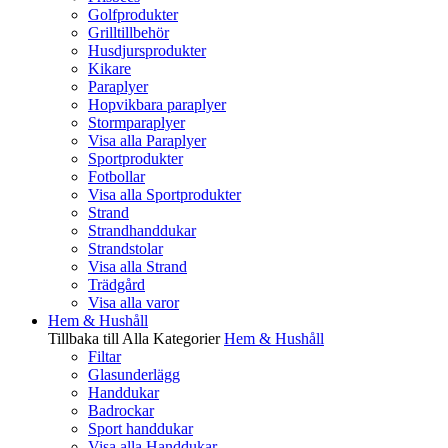
Golfprodukter
Grilltillbehör
Husdjursprodukter
Kikare
Paraplyer
Hopvikbara paraplyer
Stormparaplyer
Visa alla Paraplyer
Sportprodukter
Fotbollar
Visa alla Sportprodukter
Strand
Strandhanddukar
Strandstolar
Visa alla Strand
Trädgård
Visa alla varor
Hem & Hushåll
Tillbaka till Alla Kategorier
Hem & Hushåll
Filtar
Glasunderlägg
Handdukar
Badrockar
Sport handdukar
Visa alla Handdukar