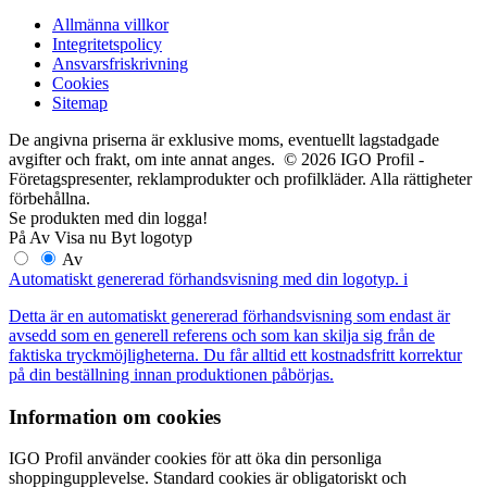
Allmänna villkor
Integritetspolicy
Ansvarsfriskrivning
Cookies
Sitemap
De angivna priserna är exklusive moms, eventuellt lagstadgade
avgifter och frakt, om inte annat anges. © 2026 IGO Profil -
Företagspresenter, reklamprodukter och profilkläder. Alla rättigheter
förbehållna.
Se produkten med din logga!
På
Av
Visa nu
Byt logotyp
Av
Automatiskt genererad förhandsvisning med din logotyp.
i
Detta är en automatiskt genererad förhandsvisning som endast är
avsedd som en generell referens och som kan skilja sig från de
faktiska tryckmöjligheterna. Du får alltid ett kostnadsfritt korrektur
på din beställning innan produktionen påbörjas.
Information om cookies
IGO Profil använder cookies för att öka din personliga
shoppingupplevelse. Standard cookies är obligatoriskt och