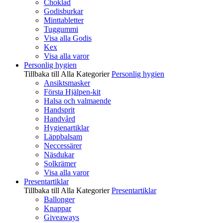
Choklad
Godisburkar
Minttabletter
Tuggummi
Visa alla Godis
Kex
Visa alla varor
Personlig hygien
Tillbaka till Alla Kategorier
Personlig hygien
Ansiktsmasker
Första Hjälpen-kit
Halsa och valmaende
Handsprit
Handvård
Hygienartiklar
Läppbalsam
Neccessärer
Näsdukar
Solkrämer
Visa alla varor
Presentartiklar
Tillbaka till Alla Kategorier
Presentartiklar
Ballonger
Knappar
Giveaways