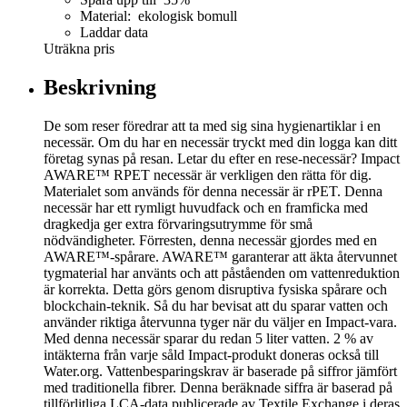
Material: ekologisk bomull
Laddar data
Uträkna pris
Beskrivning
De som reser föredrar att ta med sig sina hygienartiklar i en
necessär. Om du har en necessär tryckt med din logga kan ditt
företag synas på resan. Letar du efter en rese-necessär? Impact
AWARE™ RPET necessär är verkligen den rätta för dig.
Materialet som används för denna necessär är rPET. Denna
necessär har ett rymligt huvudfack och en framficka med
dragkedja ger extra förvaringsutrymme för små
nödvändigheter. Förresten, denna necessär gjordes med en
AWARE™-spårare. AWARE™ garanterar att äkta återvunnet
tygmaterial har använts och att påståenden om vattenreduktion
är korrekta. Detta görs genom disruptiva fysiska spårare och
blockchain-teknik. Så du har bevisat att du sparar vatten och
använder riktiga återvunna tyger när du väljer en Impact-vara.
Med denna necessär sparar du redan 5 liter vatten. 2 % av
intäkterna från varje såld Impact-produkt doneras också till
Water.org. Vattenbesparingskrav är baserade på siffror jämfört
med traditionella fibrer. Denna beräknade siffra är baserad på
tillförlitliga LCA-data publicerade av Textile Exchange i deras