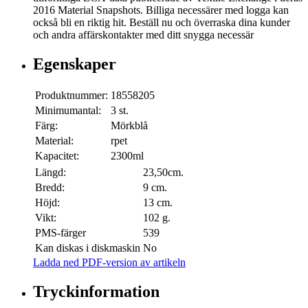
2016 Material Snapshots. Billiga necessärer med logga kan
också bli en riktig hit. Beställ nu och överraska dina kunder
och andra affärskontakter med ditt snygga necessär
Egenskaper
Produktnummer:
18558205
Minimumantal:
3 st.
Färg:
Mörkblå
Material:
rpet
Kapacitet:
2300ml
Längd:
23,50cm.
Bredd:
9 cm.
Höjd:
13 cm.
Vikt:
102 g.
PMS-färger
539
Kan diskas i diskmaskin
No
Ladda ned PDF-version av artikeln
Tryckinformation