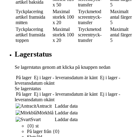
artikel baksida
x 50
transfer
5
Tyckplacering
Maximal
Tryckmetod
Maximalt
artikel framsida
storlek
100
screentryck-
antal färger
mitten
x 20
transfer
5
Tyckplacering
Maximal
Tryckmetod
Maximalt
artikel framsida
storlek
100
screentryck-
antal färger
toppen
x 20
transfer
5
Lagerstatus
Se lagerstatus genom att klicka på knappen nedan
På lager
Ej i lager - leveransdatum är känt
Ej i lager -
leveransdatum okänt
Se lagerstatus
På lager
Ej i lager - leveransdatum är känt
Ej i lager -
leveransdatum okänt
Antracit
Laddar data
Mörkblå
Laddar data
Svart
Laddar data
{0} st
På lager från {0}
Slutsåld