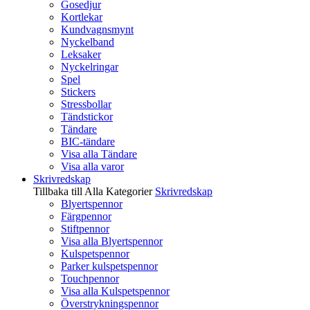
Gosedjur
Kortlekar
Kundvagnsmynt
Nyckelband
Leksaker
Nyckelringar
Spel
Stickers
Stressbollar
Tändstickor
Tändare
BIC-tändare
Visa alla Tändare
Visa alla varor
Skrivredskap
Tillbaka till Alla Kategorier
Skrivredskap
Blyertspennor
Färgpennor
Stiftpennor
Visa alla Blyertspennor
Kulspetspennor
Parker kulspetspennor
Touchpennor
Visa alla Kulspetspennor
Överstrykningspennor