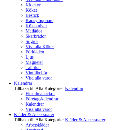
Klockor
Köket
Bestick
Kapsylöppnare
Köksknivar
Matlådor
Skärbrädor
Sugrör
Visa alla Köket
Förkläden
Ljus
Magneter
Tallrikar
Vintillbehör
Visa alla varor
Kalendrar
Tillbaka till Alla Kategorier
Kalendrar
Fickalmanackor
Företagskalendrar
Kalendrar
Visa alla varor
Kläder & Accessoarer
Tillbaka till Alla Kategorier
Kläder & Accessoarer
Arbetskläder