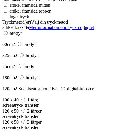
artikel framsida mitten
artikel framsida toppen
Inget tryck
Tryckmetod(er)
Välj din tryckmetod
artikel baksida
Mer information om tryckmöjlighet
brodyr
60cm2
brodyr
325cm2
brodyr
25cm2
brodyr
180cm2
brodyr
120cm2
Snabbaste alternativet
digital-transfer
100 x 40
1 färg
screentryck-transfer
120 x 50
2 färger
screentryck-transfer
120 x 50
3 färger
screentryck-transfer