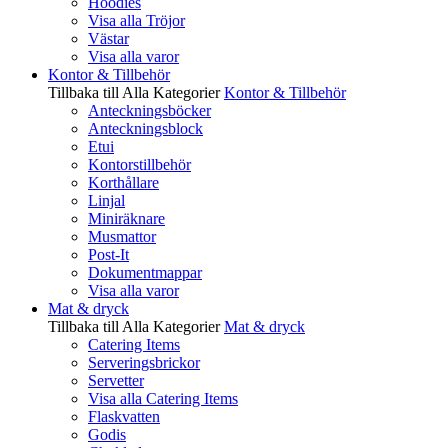
Hoodies
Visa alla Tröjor
Västar
Visa alla varor
Kontor & Tillbehör
Tillbaka till Alla Kategorier
Kontor & Tillbehör
Anteckningsböcker
Anteckningsblock
Etui
Kontorstillbehör
Korthållare
Linjal
Miniräknare
Musmattor
Post-It
Dokumentmappar
Visa alla varor
Mat & dryck
Tillbaka till Alla Kategorier
Mat & dryck
Catering Items
Serveringsbrickor
Servetter
Visa alla Catering Items
Flaskvatten
Godis