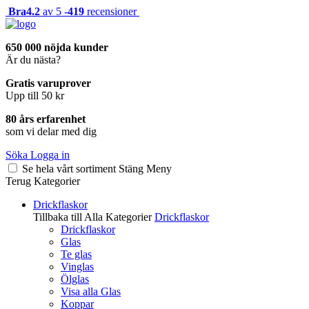
Bra
4.2
av 5 -
419
recensioner
650 000 nöjda kunder
Är du nästa?
Gratis varuprover
Upp till 50 kr
80 års erfarenhet
som vi delar med dig
Söka
Logga in
Se hela vårt sortiment
Stäng
Meny
Terug
Kategorier
Drickflaskor
Tillbaka till Alla Kategorier
Drickflaskor
Drickflaskor
Glas
Te glas
Vinglas
Ölglas
Visa alla Glas
Koppar