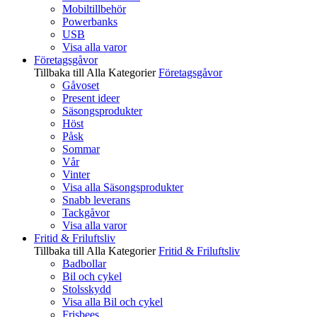
Mobiltillbehör
Powerbanks
USB
Visa alla varor
Företagsgåvor
Tillbaka till Alla Kategorier
Företagsgåvor
Gåvoset
Present ideer
Säsongsprodukter
Höst
Påsk
Sommar
Vår
Vinter
Visa alla Säsongsprodukter
Snabb leverans
Tackgåvor
Visa alla varor
Fritid & Friluftsliv
Tillbaka till Alla Kategorier
Fritid & Friluftsliv
Badbollar
Bil och cykel
Stolsskydd
Visa alla Bil och cykel
Frisbees