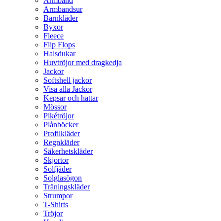
Armband
Armbandsur
Barnkläder
Byxor
Fleece
Flip Flops
Halsdukar
Huvtröjor med dragkedja
Jackor
Softshell jackor
Visa alla Jackor
Kepsar och hattar
Mössor
Pikétröjor
Plånböcker
Profilkläder
Regnkläder
Säkerhetskläder
Skjortor
Solfjäder
Solglasögon
Träningskläder
Strumpor
T-Shirts
Tröjor