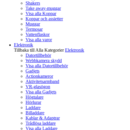
Shakers
Take away-muggar
Visa alla Koppar
Koppar och assietter
Muggar
Termosar
Vattenflaskor
Visa alla varor
Elektronik
Tillbaka till Alla Kategorier
Elektronik
Datortillbehör
Webbkamera skydd
Visa alla Datortillbehör
Gadjets
Actionkameror
Aktivitetsarmband
VR-glasögon
Visa alla Gadjets
Högtalare
Hörlurar
Laddare
Billaddare
Kablar & Adaptrar
Trådlösa laddare
Visa alla Laddare