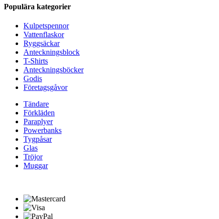
Populära kategorier
Kulpetspennor
Vattenflaskor
Ryggsäckar
Anteckningsblock
T-Shirts
Anteckningsböcker
Godis
Företagsgåvor
Tändare
Förkläden
Paraplyer
Powerbanks
Tygpåsar
Glas
Tröjor
Muggar