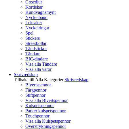
Gosedjur
Kortlekar
Kundvagnsmynt
Nyckelband
Leksaker
Nyckelringar
Spel
Stickers
Stressbollar
Tändstickor
Tändare
BIC-tändare
Visa alla Tändare
Visa alla varor
Skrivredskap
Tillbaka till Alla Kategorier
Skrivredskap
Blyertspennor
Färgpennor
Stiftpennor
Visa alla Blyertspennor
Kulspetspennor
Parker kulspetspennor
Touchpennor
Visa alla Kulspetspennor
Överstrykningspennor