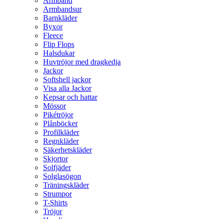
Armband
Armbandsur
Barnkläder
Byxor
Fleece
Flip Flops
Halsdukar
Huvtröjor med dragkedja
Jackor
Softshell jackor
Visa alla Jackor
Kepsar och hattar
Mössor
Pikétröjor
Plånböcker
Profilkläder
Regnkläder
Säkerhetskläder
Skjortor
Solfjäder
Solglasögon
Träningskläder
Strumpor
T-Shirts
Tröjor