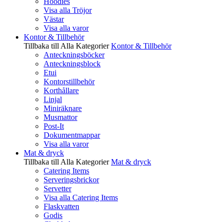
Hoodies
Visa alla Tröjor
Västar
Visa alla varor
Kontor & Tillbehör
Tillbaka till Alla Kategorier
Kontor & Tillbehör
Anteckningsböcker
Anteckningsblock
Etui
Kontorstillbehör
Korthållare
Linjal
Miniräknare
Musmattor
Post-It
Dokumentmappar
Visa alla varor
Mat & dryck
Tillbaka till Alla Kategorier
Mat & dryck
Catering Items
Serveringsbrickor
Servetter
Visa alla Catering Items
Flaskvatten
Godis