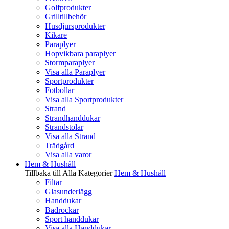
Golfprodukter
Grilltillbehör
Husdjursprodukter
Kikare
Paraplyer
Hopvikbara paraplyer
Stormparaplyer
Visa alla Paraplyer
Sportprodukter
Fotbollar
Visa alla Sportprodukter
Strand
Strandhanddukar
Strandstolar
Visa alla Strand
Trädgård
Visa alla varor
Hem & Hushåll
Tillbaka till Alla Kategorier
Hem & Hushåll
Filtar
Glasunderlägg
Handdukar
Badrockar
Sport handdukar
Visa alla Handdukar