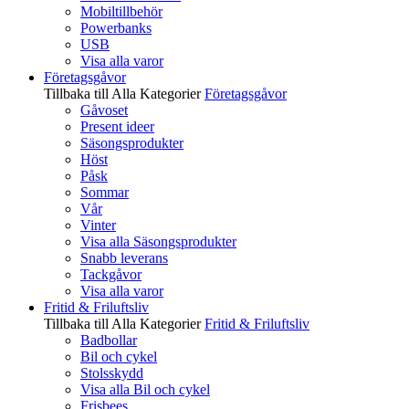
Mobiltillbehör
Powerbanks
USB
Visa alla varor
Företagsgåvor
Tillbaka till Alla Kategorier
Företagsgåvor
Gåvoset
Present ideer
Säsongsprodukter
Höst
Påsk
Sommar
Vår
Vinter
Visa alla Säsongsprodukter
Snabb leverans
Tackgåvor
Visa alla varor
Fritid & Friluftsliv
Tillbaka till Alla Kategorier
Fritid & Friluftsliv
Badbollar
Bil och cykel
Stolsskydd
Visa alla Bil och cykel
Frisbees