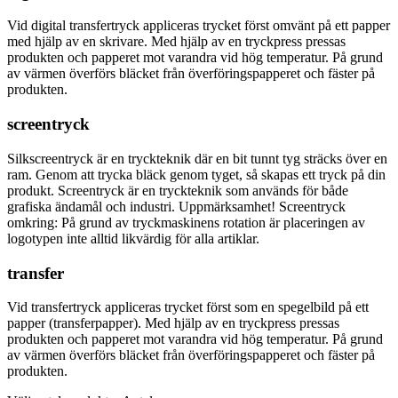
Vid digital transfertryck appliceras trycket först omvänt på ett papper
med hjälp av en skrivare. Med hjälp av en tryckpress pressas
produkten och papperet mot varandra vid hög temperatur. På grund
av värmen överförs bläcket från överföringspapperet och fäster på
produkten.
screentryck
Silkscreentryck är en tryckteknik där en bit tunnt tyg sträcks över en
ram. Genom att trycka bläck genom tyget, så skapas ett tryck på din
produkt. Screentryck är en tryckteknik som används för både
grafiska ändamål och industri. Uppmärksamhet! Screentryck
omkring: På grund av tryckmaskinens rotation är placeringen av
logotypen inte alltid likvärdig för alla artiklar.
transfer
Vid transfertryck appliceras trycket först som en spegelbild på ett
papper (transferpapper). Med hjälp av en tryckpress pressas
produkten och papperet mot varandra vid hög temperatur. På grund
av värmen överförs bläcket från överföringspapperet och fäster på
produkten.