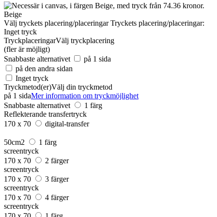
Beige
Välj tryckets placering/placeringar
Tryckets placering/placeringar:
Inget tryck
Tryckplaceringar
Välj tryckplacering
(fler är möjligt)
Snabbaste alternativet
på 1 sida
på den andra sidan
Inget tryck
Tryckmetod(er)
Välj din tryckmetod
på 1 sida
Mer information om tryckmöjlighet
Snabbaste alternativet
1 färg
Reflekterande transfertryck
170 x 70
digital-transfer
50cm2
1 färg
screentryck
170 x 70
2 färger
screentryck
170 x 70
3 färger
screentryck
170 x 70
4 färger
screentryck
170 x 70
1 färg