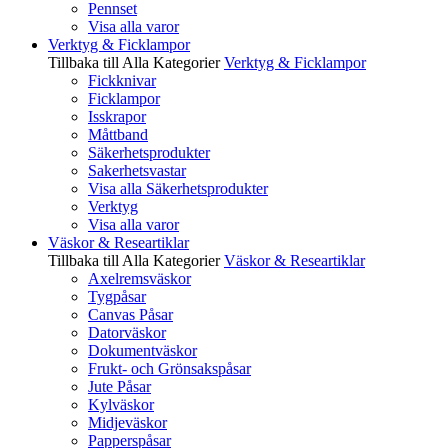
Pennset
Visa alla varor
Verktyg & Ficklampor
Tillbaka till Alla Kategorier
Verktyg & Ficklampor
Fickknivar
Ficklampor
Isskrapor
Måttband
Säkerhetsprodukter
Sakerhetsvastar
Visa alla Säkerhetsprodukter
Verktyg
Visa alla varor
Väskor & Researtiklar
Tillbaka till Alla Kategorier
Väskor & Researtiklar
Axelremsväskor
Tygpåsar
Canvas Påsar
Datorväskor
Dokumentväskor
Frukt- och Grönsakspåsar
Jute Påsar
Kylväskor
Midjeväskor
Papperspåsar