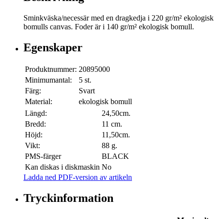
Sminkväska/necessär med en dragkedja i 220 gr/m² ekologisk
bomulls canvas. Foder är i 140 gr/m² ekologisk bomull.
Egenskaper
Produktnummer:
20895000
Minimumantal:
5 st.
Färg:
Svart
Material:
ekologisk bomull
Längd:
24,50cm.
Bredd:
11 cm.
Höjd:
11,50cm.
Vikt:
88 g.
PMS-färger
BLACK
Kan diskas i diskmaskin
No
Ladda ned PDF-version av artikeln
Tryckinformation