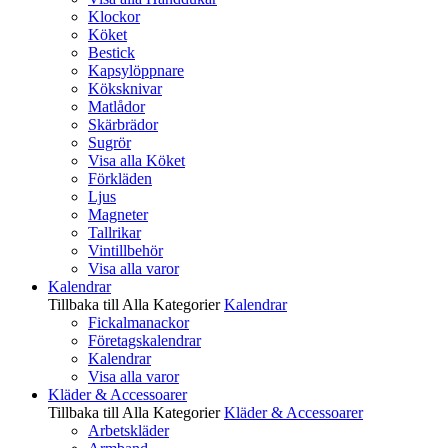
Klockor
Köket
Bestick
Kapsylöppnare
Köksknivar
Matlådor
Skärbrädor
Sugrör
Visa alla Köket
Förkläden
Ljus
Magneter
Tallrikar
Vintillbehör
Visa alla varor
Kalendrar
Tillbaka till Alla Kategorier
Kalendrar
Fickalmanackor
Företagskalendrar
Kalendrar
Visa alla varor
Kläder & Accessoarer
Tillbaka till Alla Kategorier
Kläder & Accessoarer
Arbetskläder