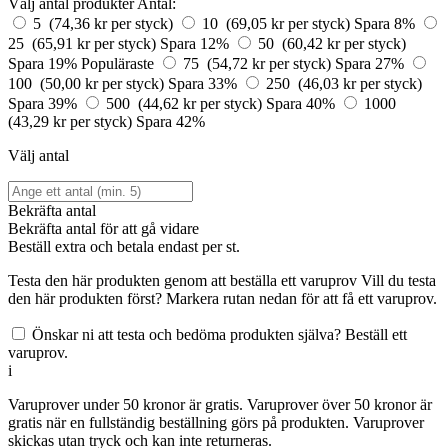
Välj antal produkter
Antal:
5 (74,36 kr per styck)
10 (69,05 kr per styck)
Spara 8%
25 (65,91 kr per styck)
Spara 12%
50 (60,42 kr per styck)
Spara 19%
Populäraste
75 (54,72 kr per styck)
Spara 27%
100 (50,00 kr per styck)
Spara 33%
250 (46,03 kr per styck)
Spara 39%
500 (44,62 kr per styck)
Spara 40%
1000
(43,29 kr per styck)
Spara 42%
Välj antal
Bekräfta antal
Bekräfta antal för att gå vidare
Beställ
extra och betala endast
per st.
Testa den här produkten genom att beställa ett varuprov
Vill du testa
den här produkten först? Markera rutan nedan för att få ett varuprov.
Önskar ni att testa och bedöma produkten själva? Beställ ett
varuprov.
i
Varuprover under 50 kronor är gratis. Varuprover över 50 kronor är
gratis när en fullständig beställning görs på produkten. Varuprover
skickas utan tryck och kan inte returneras.