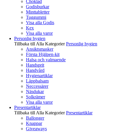
Choklad
Godisburkar
Minttabletter
Tuggummi
Visa alla Godis
Kex
Visa alla varor
Personlig hygien
Tillbaka till Alla Kategorier
Personlig hygien
Ansiktsmasker
Första Hjälpen-kit
Halsa och valmaende
Handsprit
Handvård
Hygienartiklar
Läppbalsam
Neccessärer
Näsdukar
Solkrämer
Visa alla varor
Presentartiklar
Tillbaka till Alla Kategorier
Presentartiklar
Ballonger
Knappar
Giveaways