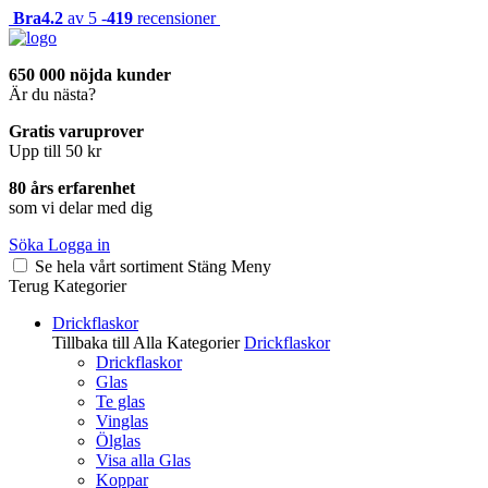
Bra
4.2
av 5 -
419
recensioner
650 000 nöjda kunder
Är du nästa?
Gratis varuprover
Upp till 50 kr
80 års erfarenhet
som vi delar med dig
Söka
Logga in
Se hela vårt sortiment
Stäng
Meny
Terug
Kategorier
Drickflaskor
Tillbaka till Alla Kategorier
Drickflaskor
Drickflaskor
Glas
Te glas
Vinglas
Ölglas
Visa alla Glas
Koppar