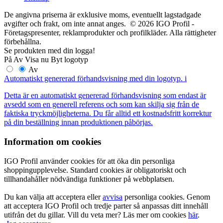
De angivna priserna är exklusive moms, eventuellt lagstadgade
avgifter och frakt, om inte annat anges. © 2026 IGO Profil -
Företagspresenter, reklamprodukter och profilkläder. Alla rättigheter
förbehållna.
Se produkten med din logga!
På
Av
Visa nu
Byt logotyp
Av
Automatiskt genererad förhandsvisning med din logotyp.
i
Detta är en automatiskt genererad förhandsvisning som endast är
avsedd som en generell referens och som kan skilja sig från de
faktiska tryckmöjligheterna. Du får alltid ett kostnadsfritt korrektur
på din beställning innan produktionen påbörjas.
Information om cookies
IGO Profil använder cookies för att öka din personliga
shoppingupplevelse. Standard cookies är obligatoriskt och
tillhandahåller nödvändiga funktioner på webbplatsen.
Du kan välja att acceptera eller
avvisa
personliga cookies. Genom
att acceptera IGO Profil och tredje parter så anpassas ditt innehåll
utifrån det du gillar. Vill du veta mer? Läs mer om cookies
här
.