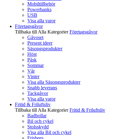
Mobiltillbehör
Powerbanks
USB
Visa alla varor
Företagsgåvor
Tillbaka till Alla Kategorier
Företagsgåvor
Gåvoset
Present ideer
Säsongsprodukter
Höst
Påsk
Sommar
Vår
Vinter
Visa alla Säsongsprodukter
Snabb leverans
Tackgåvor
Visa alla varor
Fritid & Friluftsliv
Tillbaka till Alla Kategorier
Fritid & Friluftsliv
Badbollar
Bil och cykel
Stolsskydd
Visa alla Bil och cykel
Frisbees