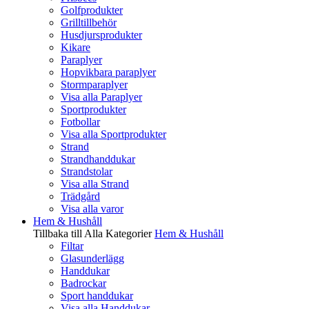
Golfprodukter
Grilltillbehör
Husdjursprodukter
Kikare
Paraplyer
Hopvikbara paraplyer
Stormparaplyer
Visa alla Paraplyer
Sportprodukter
Fotbollar
Visa alla Sportprodukter
Strand
Strandhanddukar
Strandstolar
Visa alla Strand
Trädgård
Visa alla varor
Hem & Hushåll
Tillbaka till Alla Kategorier
Hem & Hushåll
Filtar
Glasunderlägg
Handdukar
Badrockar
Sport handdukar
Visa alla Handdukar