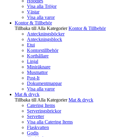
Hoodies
Visa alla Tröjor
Västar
Visa alla varor
Kontor & Tillbehör
Tillbaka till Alla Kategorier
Kontor & Tillbehör
Anteckningsböcker
Anteckningsblock
Etui
Kontorstillbehör
Korthållare
Linjal
Miniräknare
Musmattor
Post-It
Dokumentmappar
Visa alla varor
Mat & dryck
Tillbaka till Alla Kategorier
Mat & dryck
Catering Items
Serveringsbrickor
Servetter
Visa alla Catering Items
Flaskvatten
Godis