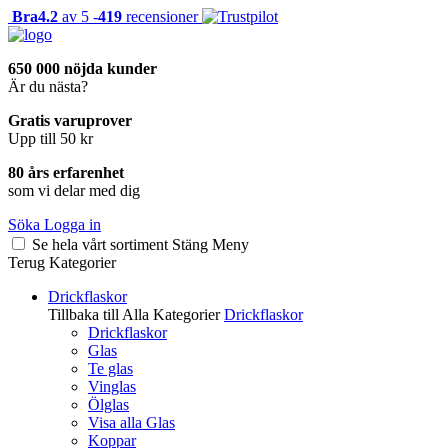
Bra
4.2
av 5 -
419
recensioner
650 000 nöjda kunder
Är du nästa?
Gratis varuprover
Upp till 50 kr
80 års erfarenhet
som vi delar med dig
Söka
Logga in
Se hela vårt sortiment
Stäng
Meny
Terug
Kategorier
Drickflaskor
Tillbaka till Alla Kategorier
Drickflaskor
Drickflaskor
Glas
Te glas
Vinglas
Ölglas
Visa alla Glas
Koppar