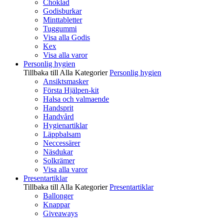
Choklad
Godisburkar
Minttabletter
Tuggummi
Visa alla Godis
Kex
Visa alla varor
Personlig hygien
Tillbaka till Alla Kategorier
Personlig hygien
Ansiktsmasker
Första Hjälpen-kit
Halsa och valmaende
Handsprit
Handvård
Hygienartiklar
Läppbalsam
Neccessärer
Näsdukar
Solkrämer
Visa alla varor
Presentartiklar
Tillbaka till Alla Kategorier
Presentartiklar
Ballonger
Knappar
Giveaways