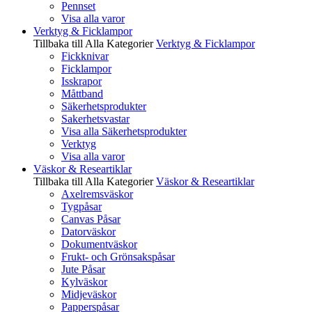
Pennset
Visa alla varor
Verktyg & Ficklampor
Tillbaka till Alla Kategorier
Verktyg & Ficklampor
Fickknivar
Ficklampor
Isskrapor
Måttband
Säkerhetsprodukter
Sakerhetsvastar
Visa alla Säkerhetsprodukter
Verktyg
Visa alla varor
Väskor & Researtiklar
Tillbaka till Alla Kategorier
Väskor & Researtiklar
Axelremsväskor
Tygpåsar
Canvas Påsar
Datorväskor
Dokumentväskor
Frukt- och Grönsakspåsar
Jute Påsar
Kylväskor
Midjeväskor
Papperspåsar