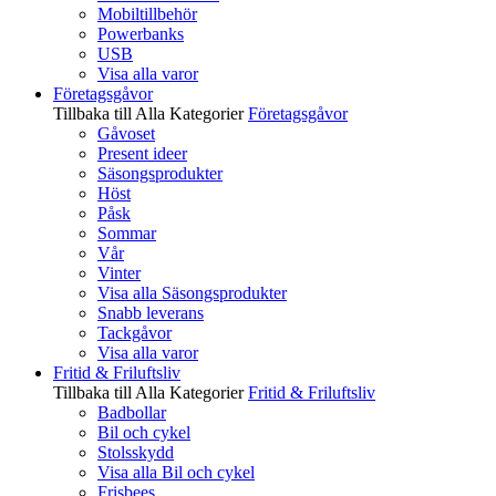
Mobiltillbehör
Powerbanks
USB
Visa alla varor
Företagsgåvor
Tillbaka till Alla Kategorier
Företagsgåvor
Gåvoset
Present ideer
Säsongsprodukter
Höst
Påsk
Sommar
Vår
Vinter
Visa alla Säsongsprodukter
Snabb leverans
Tackgåvor
Visa alla varor
Fritid & Friluftsliv
Tillbaka till Alla Kategorier
Fritid & Friluftsliv
Badbollar
Bil och cykel
Stolsskydd
Visa alla Bil och cykel
Frisbees