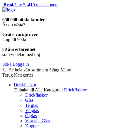
Bra
4.2
av 5 -
419
recensioner
650 000 nöjda kunder
Är du nästa?
Gratis varuprover
Upp till 50 kr
80 års erfarenhet
som vi delar med dig
Söka
Logga in
Se hela vårt sortiment
Stäng
Meny
Terug
Kategorier
Drickflaskor
Tillbaka till Alla Kategorier
Drickflaskor
Drickflaskor
Glas
Te glas
Vinglas
Ölglas
Visa alla Glas
Koppar