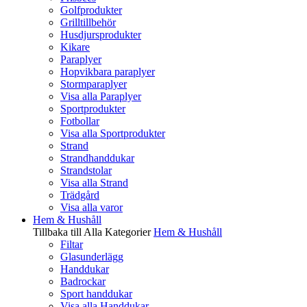
Golfprodukter
Grilltillbehör
Husdjursprodukter
Kikare
Paraplyer
Hopvikbara paraplyer
Stormparaplyer
Visa alla Paraplyer
Sportprodukter
Fotbollar
Visa alla Sportprodukter
Strand
Strandhanddukar
Strandstolar
Visa alla Strand
Trädgård
Visa alla varor
Hem & Hushåll
Tillbaka till Alla Kategorier
Hem & Hushåll
Filtar
Glasunderlägg
Handdukar
Badrockar
Sport handdukar
Visa alla Handdukar