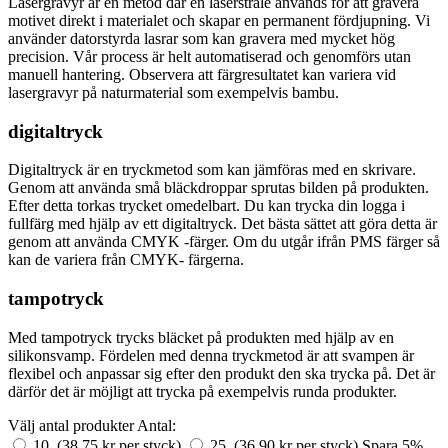
Lasergravyr är en metod där en laserstråle används för att gravera
motivet direkt i materialet och skapar en permanent fördjupning. Vi
använder datorstyrda lasrar som kan gravera med mycket hög
precision. Vår process är helt automatiserad och genomförs utan
manuell hantering. Observera att färgresultatet kan variera vid
lasergravyr på naturmaterial som exempelvis bambu.
digitaltryck
Digitaltryck är en tryckmetod som kan jämföras med en skrivare.
Genom att använda små bläckdroppar sprutas bilden på produkten.
Efter detta torkas trycket omedelbart. Du kan trycka din logga i
fullfärg med hjälp av ett digitaltryck. Det bästa sättet att göra detta är
genom att använda CMYK -färger. Om du utgår ifrån PMS färger så
kan de variera från CMYK- färgerna.
tampotryck
Med tampotryck trycks bläcket på produkten med hjälp av en
silikonsvamp. Fördelen med denna tryckmetod är att svampen är
flexibel och anpassar sig efter den produkt den ska trycka på. Det är
därför det är möjligt att trycka på exempelvis runda produkter.
Välj antal produkter
Antal:
10 (38,75 kr per styck)
25 (36,90 kr per styck)
Spara 5%