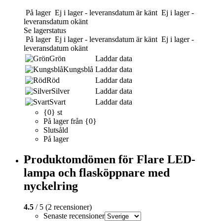
På lager
Ej i lager - leveransdatum är känt
Ej i lager -
leveransdatum okänt
Se lagerstatus
På lager
Ej i lager - leveransdatum är känt
Ej i lager -
leveransdatum okänt
Grön
Laddar data
Kungsblå
Laddar data
Röd
Laddar data
Silver
Laddar data
Svart
Laddar data
{0} st
På lager från {0}
Slutsåld
På lager
Produktomdömen för Flare LED-
lampa och flasköppnare med
nyckelring
4.5
/ 5 (2 recensioner)
Senaste recensioner