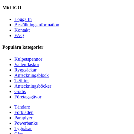
Mitt IGO
Logga In
Beställningsinformation
Kontakt
FAQ
Populära kategorier
Kulpetspennor
Vattenflaskor
Ryggsäckar
Anteckningsblock
T-Shirts
Anteckningsböcker
Godis
Företagsgåvor
Tändare
Förkläden
Paraplyer
Powerbanks
Tygpåsar
Glas