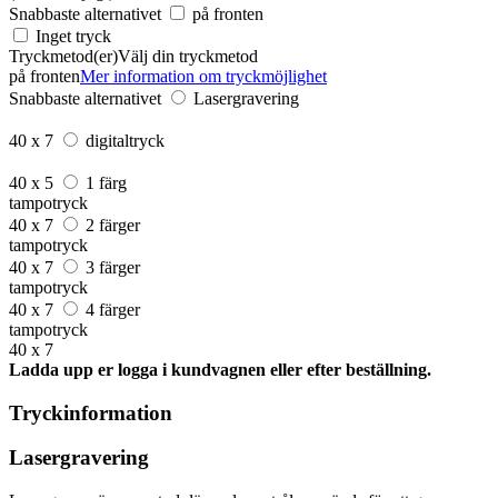
Snabbaste alternativet
på fronten
Inget tryck
Tryckmetod(er)
Välj din tryckmetod
på fronten
Mer information om tryckmöjlighet
Snabbaste alternativet
Lasergravering
40 x 7
digitaltryck
40 x 5
1 färg
tampotryck
40 x 7
2 färger
tampotryck
40 x 7
3 färger
tampotryck
40 x 7
4 färger
tampotryck
40 x 7
Ladda upp er logga i kundvagnen eller efter beställning.
Tryckinformation
Lasergravering