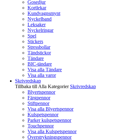
Gosedjur
Kortlekar
Kundvagnsmynt
Nyckelband
Leksaker
Nyckelringar
Spel
Stickers
Stressbollar
Tändstickor
Tändare
BIC-tändare
Visa alla Tändare
Visa alla varor
Skrivredskap
Tillbaka till Alla Kategorier
Skrivredskap
Blyertspennor
Färgpennor
Stiftpennor
Visa alla Blyertspennor
Kulspetspennor
Parker kulspetspennor
Touchpennor
Visa alla Kulspetspennor
Överstrykningspennor