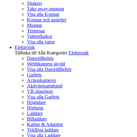
Shakers
Take away-muggar
Visa alla Koppar
Koppar och assietter
Muggar
Termosar
Vattenflaskor
Visa alla varor
Elektronik
Tillbaka till Alla Kategorier
Elektronik
Datortillbehör
Webbkamera skydd
Visa alla Datortillbehör
Gadjets
Actionkameror
Aktivitetsarmband
VR-glasögon
Visa alla Gadjets
Högtalare
Hörlurar
Laddare
Billaddare
Kablar & Adaptrar
Trådlösa laddare
Visa alla Laddare