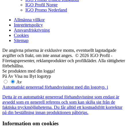
IGO Profil Norge
IGO Promo Nederland
Allmänna villkor
Integritetspolicy
Ansvarsfriskrivning
Cookies
Sitemap
De angivna priserna är exklusive moms, eventuellt lagstadgade
avgifter och frakt, om inte annat anges. © 2026 IGO Profil -
Företagspresenter, reklamprodukter och profilkläder. Alla rättigheter
förbehållna.
Se produkten med din logga!
På
Av
Visa nu
Byt logotyp
Av
Automatiskt genererad förhandsvisning med din logotyp.
i
Detta är en automatiskt genererad förhandsvisning som endast är
avsedd som en generell referens och som kan skilja sig från de
faktiska tryckmöjligheterna. Du får alltid ett kostnadsfritt korrektur
på din beställning innan produktionen påbörjas.
Information om cookies