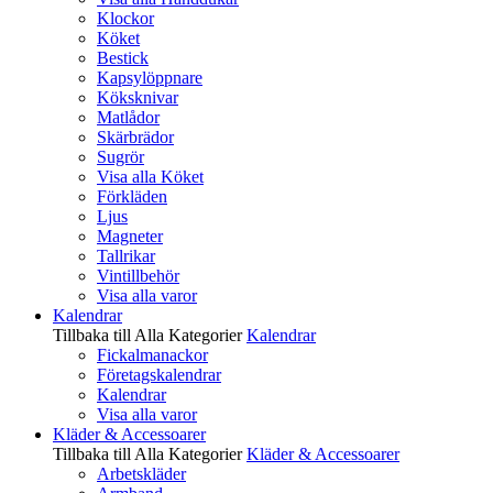
Klockor
Köket
Bestick
Kapsylöppnare
Köksknivar
Matlådor
Skärbrädor
Sugrör
Visa alla Köket
Förkläden
Ljus
Magneter
Tallrikar
Vintillbehör
Visa alla varor
Kalendrar
Tillbaka till Alla Kategorier
Kalendrar
Fickalmanackor
Företagskalendrar
Kalendrar
Visa alla varor
Kläder & Accessoarer
Tillbaka till Alla Kategorier
Kläder & Accessoarer
Arbetskläder