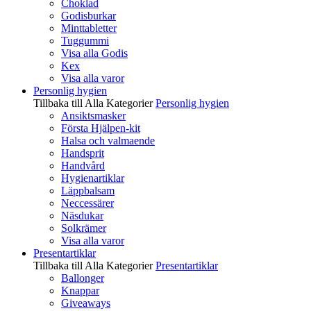
Choklad
Godisburkar
Minttabletter
Tuggummi
Visa alla Godis
Kex
Visa alla varor
Personlig hygien
Tillbaka till Alla Kategorier
Personlig hygien
Ansiktsmasker
Första Hjälpen-kit
Halsa och valmaende
Handsprit
Handvård
Hygienartiklar
Läppbalsam
Neccessärer
Näsdukar
Solkrämer
Visa alla varor
Presentartiklar
Tillbaka till Alla Kategorier
Presentartiklar
Ballonger
Knappar
Giveaways