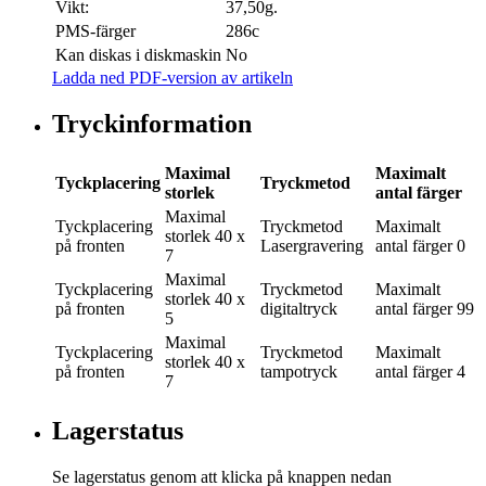
Vikt:
37,50g.
PMS-färger
286c
Kan diskas i diskmaskin
No
Ladda ned PDF-version av artikeln
Tryckinformation
Maximal
Maximalt
Tyckplacering
Tryckmetod
storlek
antal färger
Maximal
Tyckplacering
Tryckmetod
Maximalt
storlek
40 x
på fronten
Lasergravering
antal färger
0
7
Maximal
Tyckplacering
Tryckmetod
Maximalt
storlek
40 x
på fronten
digitaltryck
antal färger
99
5
Maximal
Tyckplacering
Tryckmetod
Maximalt
storlek
40 x
på fronten
tampotryck
antal färger
4
7
Lagerstatus
Se lagerstatus genom att klicka på knappen nedan