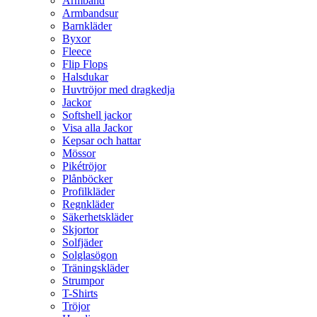
Armband
Armbandsur
Barnkläder
Byxor
Fleece
Flip Flops
Halsdukar
Huvtröjor med dragkedja
Jackor
Softshell jackor
Visa alla Jackor
Kepsar och hattar
Mössor
Pikétröjor
Plånböcker
Profilkläder
Regnkläder
Säkerhetskläder
Skjortor
Solfjäder
Solglasögon
Träningskläder
Strumpor
T-Shirts
Tröjor