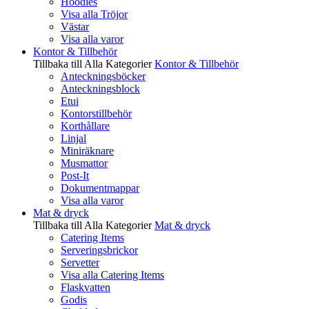
Hoodies
Visa alla Tröjor
Västar
Visa alla varor
Kontor & Tillbehör
Tillbaka till Alla Kategorier
Kontor & Tillbehör
Anteckningsböcker
Anteckningsblock
Etui
Kontorstillbehör
Korthållare
Linjal
Miniräknare
Musmattor
Post-It
Dokumentmappar
Visa alla varor
Mat & dryck
Tillbaka till Alla Kategorier
Mat & dryck
Catering Items
Serveringsbrickor
Servetter
Visa alla Catering Items
Flaskvatten
Godis