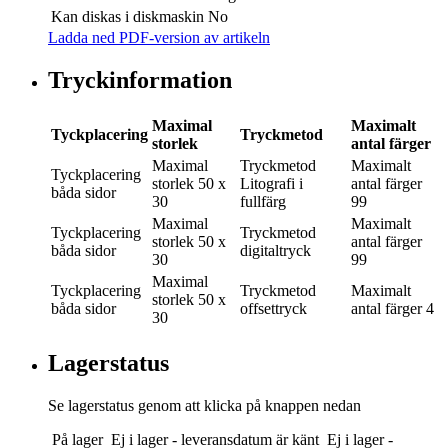
Kan diskas i diskmaskin
No
Ladda ned PDF-version av artikeln
Tryckinformation
Maximal
Maximalt
Tyckplacering
Tryckmetod
storlek
antal färger
Maximal
Tryckmetod
Maximalt
Tyckplacering
storlek
50 x
Litografi i
antal färger
båda sidor
30
fullfärg
99
Maximal
Maximalt
Tyckplacering
Tryckmetod
storlek
50 x
antal färger
båda sidor
digitaltryck
30
99
Maximal
Tyckplacering
Tryckmetod
Maximalt
storlek
50 x
båda sidor
offsettryck
antal färger
4
30
Lagerstatus
Se lagerstatus genom att klicka på knappen nedan
På lager
Ej i lager - leveransdatum är känt
Ej i lager -