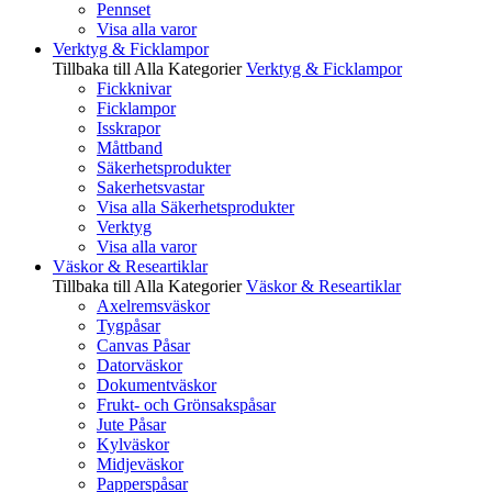
Pennset
Visa alla varor
Verktyg & Ficklampor
Tillbaka till Alla Kategorier
Verktyg & Ficklampor
Fickknivar
Ficklampor
Isskrapor
Måttband
Säkerhetsprodukter
Sakerhetsvastar
Visa alla Säkerhetsprodukter
Verktyg
Visa alla varor
Väskor & Researtiklar
Tillbaka till Alla Kategorier
Väskor & Researtiklar
Axelremsväskor
Tygpåsar
Canvas Påsar
Datorväskor
Dokumentväskor
Frukt- och Grönsakspåsar
Jute Påsar
Kylväskor
Midjeväskor
Papperspåsar