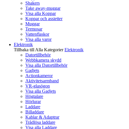
Shakers
Take away-muggar
Visa alla Koppar
Koppar och assietter
Muggar
Termosar
Vattenflaskor
Visa alla varor
Elektronik
Tillbaka till Alla Kategorier
Elektronik
Datortillbehör
Webbkamera skydd
Visa alla Datortillbehör
Gadjets
Actionkameror
Aktivitetsarmband
VR-glasögon
Visa alla Gadjets
Högtalare
Hörlurar
Laddare
Billaddare
Kablar & Adaptrar
Trådlösa laddare
Visa alla Laddare