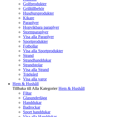
Golfprodukter
Grilltillbehör
Husdjursprodukter
Kikare
Paraplyer
Hopvikbara paraplyer
Stormparaplyer
Visa alla Paraplyer
Sportprodukter
Fotbollar
Visa alla Sportprodukter
Strand
Strandhanddukar
Strandstolar
Visa alla Strand
Trädgård
Visa alla varor
Hem & Hushåll
Tillbaka till Alla Kategorier
Hem & Hushåll
Filtar
Glasunderlägg
Handdukar
Badrockar
Sport handdukar
Visa alla Handdukar