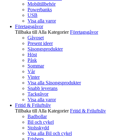
Mobiltillbehör
Powerbanks
USB
Visa alla varor
Företagsgåvor
Tillbaka till Alla Kategorier
Företagsgåvor
Gåvoset
Present ideer
Säsongsprodukter
Höst
Påsk
Sommar
Vår
Vinter
Visa alla Säsongsprodukter
Snabb leverans
Tackgåvor
Visa alla varor
Fritid & Friluftsliv
Tillbaka till Alla Kategorier
Fritid & Friluftsliv
Badbollar
Bil och cykel
Stolsskydd
Visa alla Bil och cykel
Frisbees