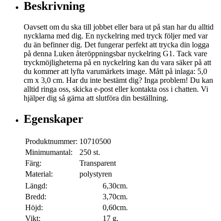
Beskrivning
Oavsett om du ska till jobbet eller bara ut på stan har du alltid
nycklarna med dig. En nyckelring med tryck följer med var
du än befinner dig. Det fungerar perfekt att trycka din logga
på denna Luken återöppningsbar nyckelring G1. Tack vare
tryckmöjligheterna på en nyckelring kan du vara säker på att
du kommer att lyfta varumärkets image. Mått på inlaga: 5,0
cm x 3,0 cm. Har du inte bestämt dig? Inga problem! Du kan
alltid ringa oss, skicka e-post eller kontakta oss i chatten. Vi
hjälper dig så gärna att slutföra din beställning.
Egenskaper
Produktnummer:
10710500
Minimumantal:
250 st.
Färg:
Transparent
Material:
polystyren
Längd:
6,30cm.
Bredd:
3,70cm.
Höjd:
0,60cm.
Vikt:
17 g.