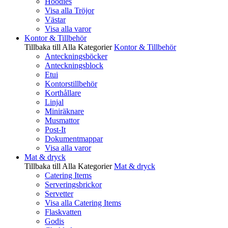
Hoodies
Visa alla Tröjor
Västar
Visa alla varor
Kontor & Tillbehör
Tillbaka till Alla Kategorier
Kontor & Tillbehör
Anteckningsböcker
Anteckningsblock
Etui
Kontorstillbehör
Korthållare
Linjal
Miniräknare
Musmattor
Post-It
Dokumentmappar
Visa alla varor
Mat & dryck
Tillbaka till Alla Kategorier
Mat & dryck
Catering Items
Serveringsbrickor
Servetter
Visa alla Catering Items
Flaskvatten
Godis