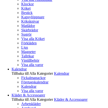
Klockor
Köket
Bestick
Kapsylöppnare
Köksknivar
Matlådor
Skärbrädor
Sugrör
Visa alla Köket
Förkläden
Ljus
Magneter
Tallrikar
Vintillbehör
Visa alla varor
Kalendrar
Tillbaka till Alla Kategorier
Kalendrar
Fickalmanackor
Företagskalendrar
Kalendrar
Visa alla varor
Kläder & Accessoarer
Tillbaka till Alla Kategorier
Kläder & Accessoarer
Arbetskläder