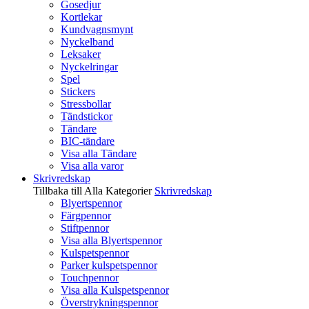
Gosedjur
Kortlekar
Kundvagnsmynt
Nyckelband
Leksaker
Nyckelringar
Spel
Stickers
Stressbollar
Tändstickor
Tändare
BIC-tändare
Visa alla Tändare
Visa alla varor
Skrivredskap
Tillbaka till Alla Kategorier
Skrivredskap
Blyertspennor
Färgpennor
Stiftpennor
Visa alla Blyertspennor
Kulspetspennor
Parker kulspetspennor
Touchpennor
Visa alla Kulspetspennor
Överstrykningspennor