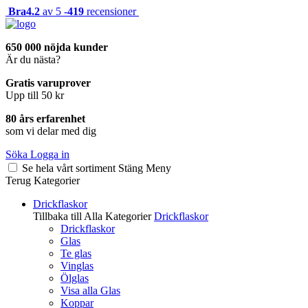
Bra
4.2
av 5 -
419
recensioner
650 000 nöjda kunder
Är du nästa?
Gratis varuprover
Upp till 50 kr
80 års erfarenhet
som vi delar med dig
Söka
Logga in
Se hela vårt sortiment
Stäng
Meny
Terug
Kategorier
Drickflaskor
Tillbaka till Alla Kategorier
Drickflaskor
Drickflaskor
Glas
Te glas
Vinglas
Ölglas
Visa alla Glas
Koppar