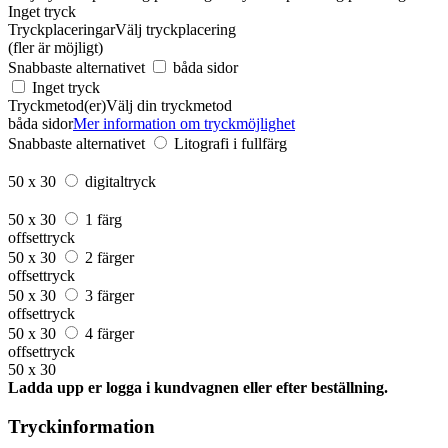
Inget tryck
Tryckplaceringar
Välj tryckplacering
(fler är möjligt)
Snabbaste alternativet
båda sidor
Inget tryck
Tryckmetod(er)
Välj din tryckmetod
båda sidor
Mer information om tryckmöjlighet
Snabbaste alternativet
Litografi i fullfärg
50 x 30
digitaltryck
50 x 30
1 färg
offsettryck
50 x 30
2 färger
offsettryck
50 x 30
3 färger
offsettryck
50 x 30
4 färger
offsettryck
50 x 30
Ladda upp er logga i kundvagnen eller efter beställning.
Tryckinformation