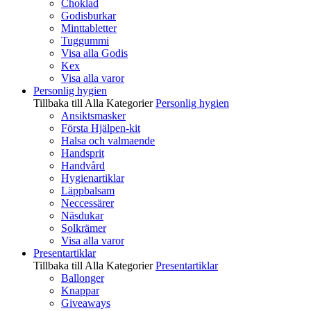
Choklad
Godisburkar
Minttabletter
Tuggummi
Visa alla Godis
Kex
Visa alla varor
Personlig hygien
Tillbaka till Alla Kategorier
Personlig hygien
Ansiktsmasker
Första Hjälpen-kit
Halsa och valmaende
Handsprit
Handvård
Hygienartiklar
Läppbalsam
Neccessärer
Näsdukar
Solkrämer
Visa alla varor
Presentartiklar
Tillbaka till Alla Kategorier
Presentartiklar
Ballonger
Knappar
Giveaways