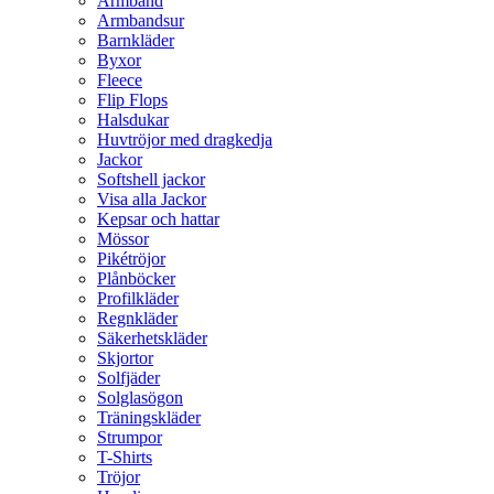
Armband
Armbandsur
Barnkläder
Byxor
Fleece
Flip Flops
Halsdukar
Huvtröjor med dragkedja
Jackor
Softshell jackor
Visa alla Jackor
Kepsar och hattar
Mössor
Pikétröjor
Plånböcker
Profilkläder
Regnkläder
Säkerhetskläder
Skjortor
Solfjäder
Solglasögon
Träningskläder
Strumpor
T-Shirts
Tröjor