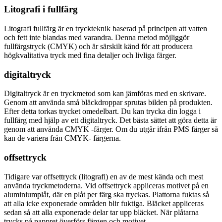
Litografi i fullfärg
Litografi fullfärg är en tryckteknik baserad på principen att vatten
och fett inte blandas med varandra. Denna metod möjliggör
fullfärgstryck (CMYK) och är särskilt känd för att producera
högkvalitativa tryck med fina detaljer och livliga färger.
digitaltryck
Digitaltryck är en tryckmetod som kan jämföras med en skrivare.
Genom att använda små bläckdroppar sprutas bilden på produkten.
Efter detta torkas trycket omedelbart. Du kan trycka din logga i
fullfärg med hjälp av ett digitaltryck. Det bästa sättet att göra detta är
genom att använda CMYK -färger. Om du utgår ifrån PMS färger så
kan de variera från CMYK- färgerna.
offsettryck
Tidigare var offsettryck (litografi) en av de mest kända och mest
använda tryckmetoderna. Vid offsettryck appliceras motivet på en
aluminiumplåt, där en plåt per färg ska tryckas. Plattorna fuktas så
att alla icke exponerade områden blir fuktiga. Bläcket appliceras
sedan så att alla exponerade delar tar upp bläcket. När plåtarna
trycks på pappret överförs färgen och motivet.