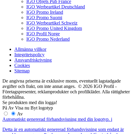
IGO Objets Pub France
IGO Werbeartikel Deutschland
IGO Promo Ireland
IGO Promo Suomi
IGO Werbeartikel Schweiz
IGO Promo United Kingdom
IGO Profil Norge
IGO Promo Nederland
Allmänna villkor
Integritetspolicy
Ansvarsfriskrivning
Cookies
Sitemap
De angivna priserna är exklusive moms, eventuellt lagstadgade
avgifter och frakt, om inte annat anges. © 2026 IGO Profil -
Företagspresenter, reklamprodukter och profilkläder. Alla rättigheter
förbehållna.
Se produkten med din logga!
På
Av
Visa nu
Byt logotyp
Av
Automatiskt genererad förhandsvisning med din logotyp.
i
Detta är en automatiskt genererad förhandsvisning som endast är