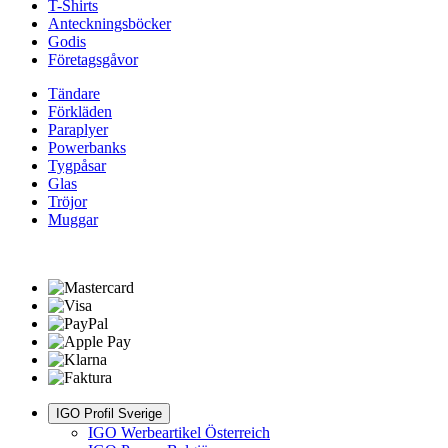
T-Shirts
Anteckningsböcker
Godis
Företagsgåvor
Tändare
Förkläden
Paraplyer
Powerbanks
Tygpåsar
Glas
Tröjor
Muggar
IGO Profil Sverige
IGO Werbeartikel Österreich