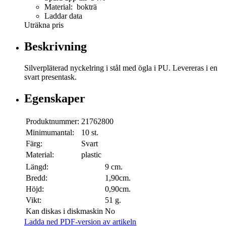
Material: bokträ
Laddar data
Uträkna pris
Beskrivning
Silverpläterad nyckelring i stål med ögla i PU. Levereras i en
svart presentask.
Egenskaper
Produktnummer:
21762800
Minimumantal:
10 st.
Färg:
Svart
Material:
plastic
Längd:
9 cm.
Bredd:
1,90cm.
Höjd:
0,90cm.
Vikt:
51 g.
Kan diskas i diskmaskin
No
Ladda ned PDF-version av artikeln