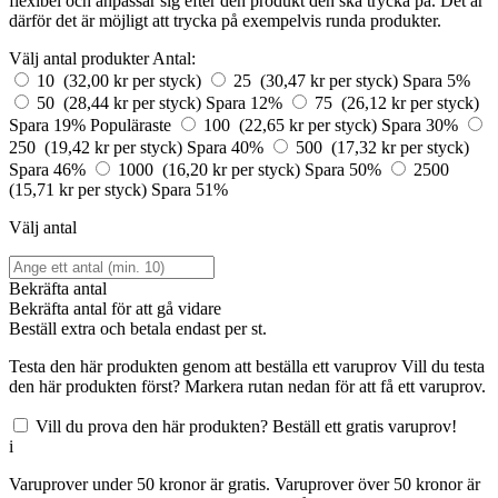
flexibel och anpassar sig efter den produkt den ska trycka på. Det är
därför det är möjligt att trycka på exempelvis runda produkter.
Välj antal produkter
Antal:
10 (32,00 kr per styck)
25 (30,47 kr per styck)
Spara 5%
50 (28,44 kr per styck)
Spara 12%
75 (26,12 kr per styck)
Spara 19%
Populäraste
100 (22,65 kr per styck)
Spara 30%
250 (19,42 kr per styck)
Spara 40%
500 (17,32 kr per styck)
Spara 46%
1000 (16,20 kr per styck)
Spara 50%
2500
(15,71 kr per styck)
Spara 51%
Välj antal
Bekräfta antal
Bekräfta antal för att gå vidare
Beställ
extra och betala endast
per st.
Testa den här produkten genom att beställa ett varuprov
Vill du testa
den här produkten först? Markera rutan nedan för att få ett varuprov.
Vill du prova den här produkten? Beställ ett gratis varuprov!
i
Varuprover under 50 kronor är gratis. Varuprover över 50 kronor är