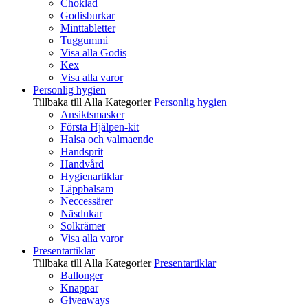
Choklad
Godisburkar
Minttabletter
Tuggummi
Visa alla Godis
Kex
Visa alla varor
Personlig hygien
Tillbaka till Alla Kategorier
Personlig hygien
Ansiktsmasker
Första Hjälpen-kit
Halsa och valmaende
Handsprit
Handvård
Hygienartiklar
Läppbalsam
Neccessärer
Näsdukar
Solkrämer
Visa alla varor
Presentartiklar
Tillbaka till Alla Kategorier
Presentartiklar
Ballonger
Knappar
Giveaways