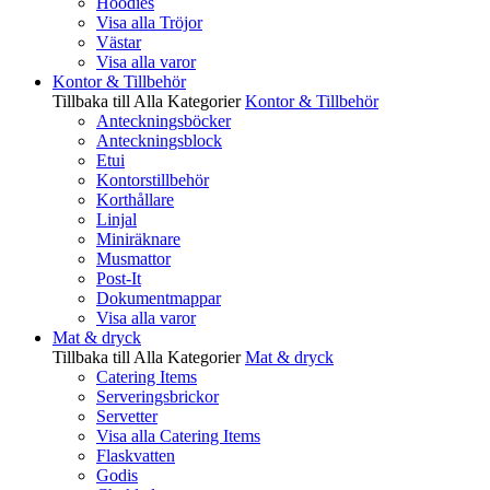
Hoodies
Visa alla Tröjor
Västar
Visa alla varor
Kontor & Tillbehör
Tillbaka till Alla Kategorier
Kontor & Tillbehör
Anteckningsböcker
Anteckningsblock
Etui
Kontorstillbehör
Korthållare
Linjal
Miniräknare
Musmattor
Post-It
Dokumentmappar
Visa alla varor
Mat & dryck
Tillbaka till Alla Kategorier
Mat & dryck
Catering Items
Serveringsbrickor
Servetter
Visa alla Catering Items
Flaskvatten
Godis