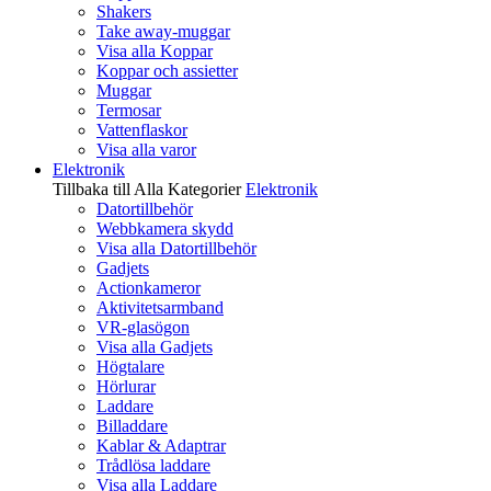
Shakers
Take away-muggar
Visa alla Koppar
Koppar och assietter
Muggar
Termosar
Vattenflaskor
Visa alla varor
Elektronik
Tillbaka till Alla Kategorier
Elektronik
Datortillbehör
Webbkamera skydd
Visa alla Datortillbehör
Gadjets
Actionkameror
Aktivitetsarmband
VR-glasögon
Visa alla Gadjets
Högtalare
Hörlurar
Laddare
Billaddare
Kablar & Adaptrar
Trådlösa laddare
Visa alla Laddare