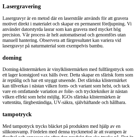
Lasergravering
Lasergravyr är en metod där en laserstråle används för att gravera
motivet direkt i materialet och skapar en permanent fördjupning. Vi
använder datorstyrda lasrar som kan gravera med mycket hög
precision. Vår process är helt automatiserad och genomförs utan
manuell hantering. Observera att färgresultatet kan variera vid
lasergravyr på naturmaterial som exempelvis bambu.
doming
Doming-klistermärken är vinylklistermärken med fullfärgstryck som
ett lager konstgjord vax hälls över. Detta skapar en sfärisk form som
är reptålig och har ett snyggt utseende. Det sfäriska klistermärket
kan tillverkas i nästan vilken form- och variant som helst, och tack
vare en omfattande variation av folie- och trycktekniker är nästan
vilken effekt som helst möjlig. IGOs sfäriska klistermärken är
vattentäta, färgbeständiga, UV-säkra, självhäftande och hållbara.
tampotryck
Med tampotryck trycks bläcket på produkten med hjälp av en
silikonsvamp. Fördelen med denna tryckmetod är att svampen är