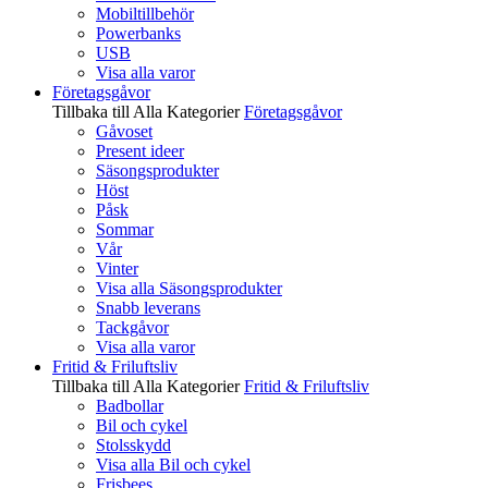
Mobiltillbehör
Powerbanks
USB
Visa alla varor
Företagsgåvor
Tillbaka till Alla Kategorier
Företagsgåvor
Gåvoset
Present ideer
Säsongsprodukter
Höst
Påsk
Sommar
Vår
Vinter
Visa alla Säsongsprodukter
Snabb leverans
Tackgåvor
Visa alla varor
Fritid & Friluftsliv
Tillbaka till Alla Kategorier
Fritid & Friluftsliv
Badbollar
Bil och cykel
Stolsskydd
Visa alla Bil och cykel
Frisbees