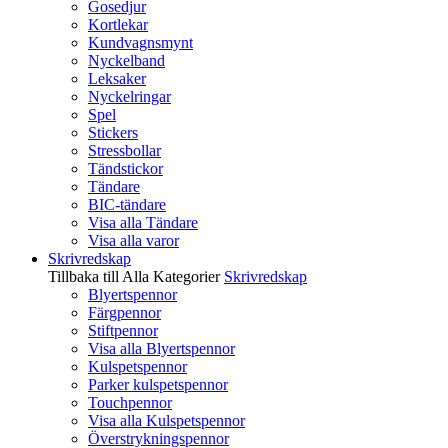
Gosedjur
Kortlekar
Kundvagnsmynt
Nyckelband
Leksaker
Nyckelringar
Spel
Stickers
Stressbollar
Tändstickor
Tändare
BIC-tändare
Visa alla Tändare
Visa alla varor
Skrivredskap
Tillbaka till Alla Kategorier
Skrivredskap
Blyertspennor
Färgpennor
Stiftpennor
Visa alla Blyertspennor
Kulspetspennor
Parker kulspetspennor
Touchpennor
Visa alla Kulspetspennor
Överstrykningspennor