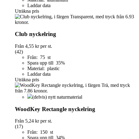
Laddar data
Uträkna pris
Club nyckelring
Från
4,55 kr
per st.
(42)
Från: 75 st
Spara upp till 35%
Material: plastic
Laddar data
Uträkna pris
(delvis) nytt naturmaterial
WoodKey Rectangle nyckelring
Från
5,24 kr
per st.
(17)
Från: 150 st
Spara upp till 34%