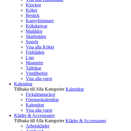
Klockor
Köket
Bestick
Kapsylöppnare
Köksknivar
Matlådor
Skärbrädor
Sugrör
Visa alla Köket
Förkläden
Ljus
Magneter
Tallrikar
Vintillbehör
Visa alla varor
Kalendrar
Tillbaka till Alla Kategorier
Kalendrar
Fickalmanackor
Företagskalendrar
Kalendrar
Visa alla varor
Kläder & Accessoarer
Tillbaka till Alla Kategorier
Kläder & Accessoarer
Arbetskläder