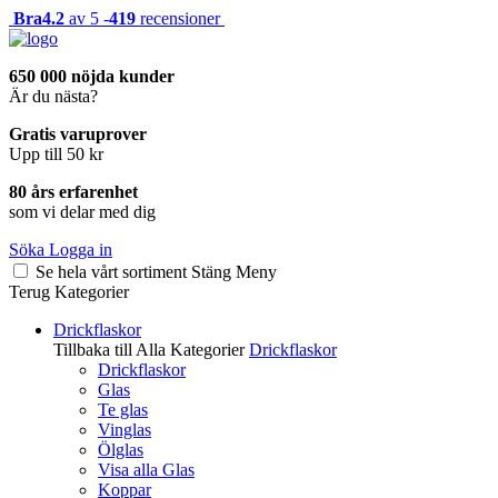
Bra
4.2
av 5 -
419
recensioner
650 000 nöjda kunder
Är du nästa?
Gratis varuprover
Upp till 50 kr
80 års erfarenhet
som vi delar med dig
Söka
Logga in
Se hela vårt sortiment
Stäng
Meny
Terug
Kategorier
Drickflaskor
Tillbaka till Alla Kategorier
Drickflaskor
Drickflaskor
Glas
Te glas
Vinglas
Ölglas
Visa alla Glas
Koppar