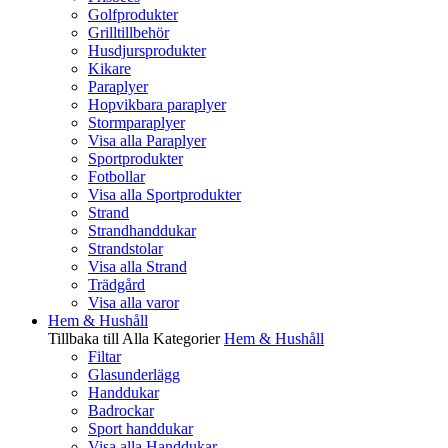
Golfprodukter
Grilltillbehör
Husdjursprodukter
Kikare
Paraplyer
Hopvikbara paraplyer
Stormparaplyer
Visa alla Paraplyer
Sportprodukter
Fotbollar
Visa alla Sportprodukter
Strand
Strandhanddukar
Strandstolar
Visa alla Strand
Trädgård
Visa alla varor
Hem & Hushåll
Tillbaka till Alla Kategorier
Hem & Hushåll
Filtar
Glasunderlägg
Handdukar
Badrockar
Sport handdukar
Visa alla Handdukar