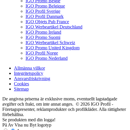
IGO Promo België
IGO Promo Belgique
IGO Profil Sverige
IGO Profil Danmark
IGO Objets Pub France
IGO Werbeartikel Deutschland
IGO Promo Ireland
IGO Promo Suomi
IGO Werbeartikel Schweiz
IGO Promo United Kingdom
IGO Profil Norge
IGO Promo Nederland
Allmänna villkor
Integritetspolicy
Ansvarsfriskrivning
Cookies
Sitemap
De angivna priserna är exklusive moms, eventuellt lagstadgade
avgifter och frakt, om inte annat anges. © 2026 IGO Profil -
Företagspresenter, reklamprodukter och profilkläder. Alla rättigheter
förbehållna.
Se produkten med din logga!
På
Av
Visa nu
Byt logotyp