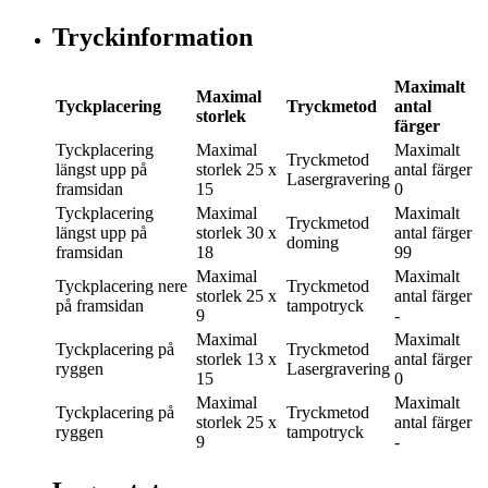
Tryckinformation
Maximalt
Maximal
Tyckplacering
Tryckmetod
antal
storlek
färger
Tyckplacering
Maximal
Maximalt
Tryckmetod
längst upp på
storlek
25 x
antal färger
Lasergravering
framsidan
15
0
Tyckplacering
Maximal
Maximalt
Tryckmetod
längst upp på
storlek
30 x
antal färger
doming
framsidan
18
99
Maximal
Maximalt
Tyckplacering
nere
Tryckmetod
storlek
25 x
antal färger
på framsidan
tampotryck
9
-
Maximal
Maximalt
Tyckplacering
på
Tryckmetod
storlek
13 x
antal färger
ryggen
Lasergravering
15
0
Maximal
Maximalt
Tyckplacering
på
Tryckmetod
storlek
25 x
antal färger
ryggen
tampotryck
9
-