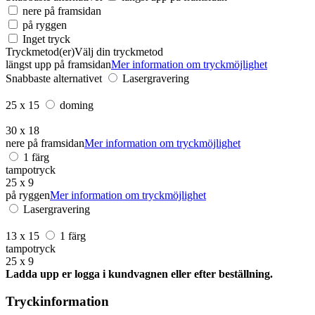
nere på framsidan
på ryggen
Inget tryck
Tryckmetod(er)
Välj din tryckmetod
längst upp på framsidan
Mer information om tryckmöjlighet
Snabbaste alternativet
Lasergravering
25 x 15
doming
30 x 18
nere på framsidan
Mer information om tryckmöjlighet
1 färg
tampotryck
25 x 9
på ryggen
Mer information om tryckmöjlighet
Lasergravering
13 x 15
1 färg
tampotryck
25 x 9
Ladda upp er logga i kundvagnen eller efter beställning.
Tryckinformation