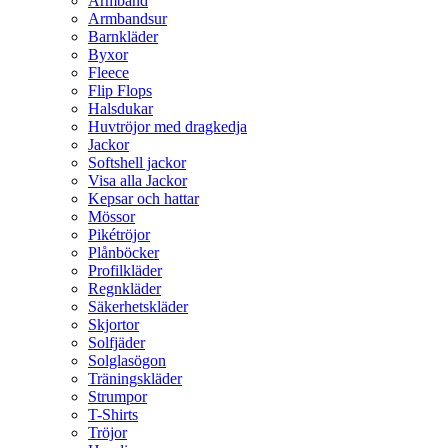
Armband
Armbandsur
Barnkläder
Byxor
Fleece
Flip Flops
Halsdukar
Huvtröjor med dragkedja
Jackor
Softshell jackor
Visa alla Jackor
Kepsar och hattar
Mössor
Pikétröjor
Plånböcker
Profilkläder
Regnkläder
Säkerhetskläder
Skjortor
Solfjäder
Solglasögon
Träningskläder
Strumpor
T-Shirts
Tröjor