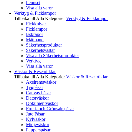
Pennset
Visa alla varor
Verktyg & Ficklampor
Tillbaka till Alla Kategorier
Verktyg & Ficklampor
Fickknivar
Ficklampor
Isskrapor
Måttband
Säkerhetsprodukter
Sakerhetsvastar
Visa alla Säkerhetsprodukter
Verktyg
Visa alla varor
Väskor & Researtiklar
Tillbaka till Alla Kategorier
Väskor & Researtiklar
Axelremsväskor
Tygpåsar
Canvas Påsar
Datorväskor
Dokumentväskor
Frukt- och Grönsakspåsar
Jute Påsar
Kylväskor
Midjeväskor
Papperspåsar