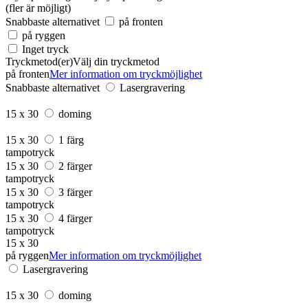
(fler är möjligt)
Snabbaste alternativet
på fronten
på ryggen
Inget tryck
Tryckmetod(er)
Välj din tryckmetod
på fronten
Mer information om tryckmöjlighet
Snabbaste alternativet
Lasergravering
15 x 30
doming
15 x 30
1 färg
tampotryck
15 x 30
2 färger
tampotryck
15 x 30
3 färger
tampotryck
15 x 30
4 färger
tampotryck
15 x 30
på ryggen
Mer information om tryckmöjlighet
Lasergravering
15 x 30
doming