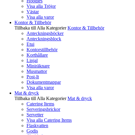
Hoodies
Visa alla Tröjor
Västar
Visa alla varor
Kontor & Tillbehör
Tillbaka till Alla Kategorier
Kontor & Tillbehör
Anteckningsböcker
Anteckningsblock
Etui
Kontorstillbehör
Korthållare
Linjal
Miniräknare
Musmattor
Post-It
Dokumentmappar
Visa alla varor
Mat & dryck
Tillbaka till Alla Kategorier
Mat & dryck
Catering Items
Serveringsbrickor
Servetter
Visa alla Catering Items
Flaskvatten
Godis