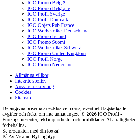
IGO Promo België
IGO Promo Belgique
IGO Profil Sverige
IGO Profil Danmark
IGO Objets Pub France
IGO Werbeartikel Deutschland
IGO Promo Ireland
IGO Promo Suomi
IGO Werbeartikel Schweiz
IGO Promo United Kingdom
IGO Profil Norge
IGO Promo Nederland
Allmänna villkor
Integritetspolicy
Ansvarsfriskrivning
Cookies
Sitemap
De angivna priserna är exklusive moms, eventuellt lagstadgade
avgifter och frakt, om inte annat anges. © 2026 IGO Profil -
Företagspresenter, reklamprodukter och profilkläder. Alla rättigheter
förbehållna.
Se produkten med din logga!
På
Av
Visa nu
Byt logotyp