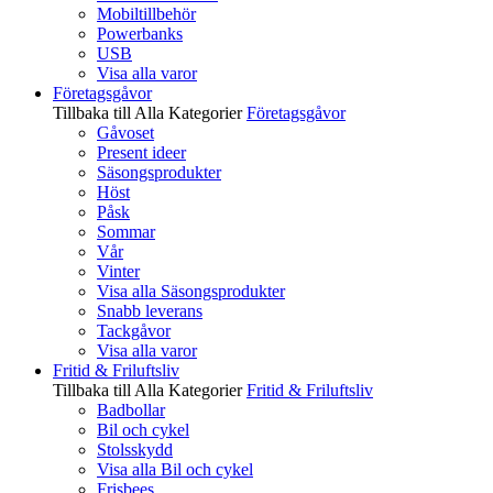
Mobiltillbehör
Powerbanks
USB
Visa alla varor
Företagsgåvor
Tillbaka till Alla Kategorier
Företagsgåvor
Gåvoset
Present ideer
Säsongsprodukter
Höst
Påsk
Sommar
Vår
Vinter
Visa alla Säsongsprodukter
Snabb leverans
Tackgåvor
Visa alla varor
Fritid & Friluftsliv
Tillbaka till Alla Kategorier
Fritid & Friluftsliv
Badbollar
Bil och cykel
Stolsskydd
Visa alla Bil och cykel
Frisbees