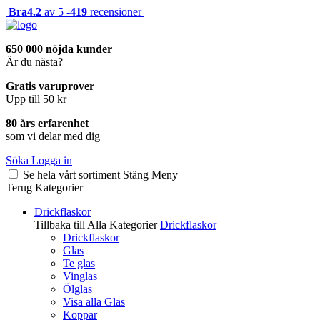
Bra
4.2
av 5 -
419
recensioner
650 000 nöjda kunder
Är du nästa?
Gratis varuprover
Upp till 50 kr
80 års erfarenhet
som vi delar med dig
Söka
Logga in
Se hela vårt sortiment
Stäng
Meny
Terug
Kategorier
Drickflaskor
Tillbaka till Alla Kategorier
Drickflaskor
Drickflaskor
Glas
Te glas
Vinglas
Ölglas
Visa alla Glas
Koppar