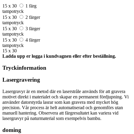
15 x 30
1 färg
tampotryck
15 x 30
2 färger
tampotryck
15 x 30
3 färger
tampotryck
15 x 30
4 färger
tampotryck
15 x 30
Ladda upp er logga i kundvagnen eller efter beställning.
Tryckinformation
Lasergravering
Lasergravyr är en metod där en laserstråle används för att gravera
motivet direkt i materialet och skapar en permanent fördjupning. Vi
använder datorstyrda lasrar som kan gravera med mycket hög
precision. Vår process är helt automatiserad och genomförs utan
manuell hantering. Observera att färgresultatet kan variera vid
lasergravyr på naturmaterial som exempelvis bambu.
doming