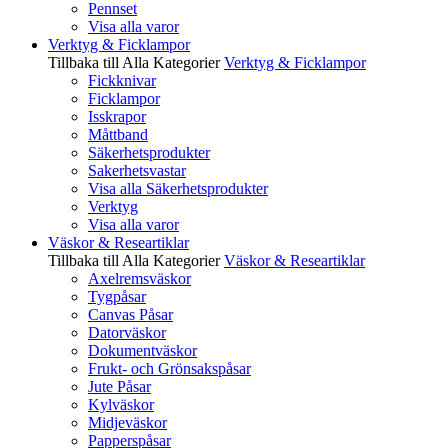
Pennset
Visa alla varor
Verktyg & Ficklampor
Tillbaka till Alla Kategorier
Verktyg & Ficklampor
Fickknivar
Ficklampor
Isskrapor
Måttband
Säkerhetsprodukter
Sakerhetsvastar
Visa alla Säkerhetsprodukter
Verktyg
Visa alla varor
Väskor & Researtiklar
Tillbaka till Alla Kategorier
Väskor & Researtiklar
Axelremsväskor
Tygpåsar
Canvas Påsar
Datorväskor
Dokumentväskor
Frukt- och Grönsakspåsar
Jute Påsar
Kylväskor
Midjeväskor
Papperspåsar