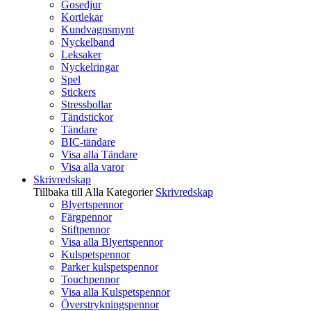
Gosedjur
Kortlekar
Kundvagnsmynt
Nyckelband
Leksaker
Nyckelringar
Spel
Stickers
Stressbollar
Tändstickor
Tändare
BIC-tändare
Visa alla Tändare
Visa alla varor
Skrivredskap
Tillbaka till Alla Kategorier
Skrivredskap
Blyertspennor
Färgpennor
Stiftpennor
Visa alla Blyertspennor
Kulspetspennor
Parker kulspetspennor
Touchpennor
Visa alla Kulspetspennor
Överstrykningspennor