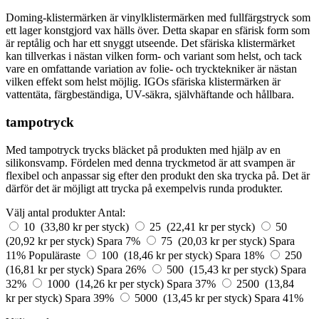
Doming-klistermärken är vinylklistermärken med fullfärgstryck som
ett lager konstgjord vax hälls över. Detta skapar en sfärisk form som
är reptålig och har ett snyggt utseende. Det sfäriska klistermärket
kan tillverkas i nästan vilken form- och variant som helst, och tack
vare en omfattande variation av folie- och trycktekniker är nästan
vilken effekt som helst möjlig. IGOs sfäriska klistermärken är
vattentäta, färgbeständiga, UV-säkra, självhäftande och hållbara.
tampotryck
Med tampotryck trycks bläcket på produkten med hjälp av en
silikonsvamp. Fördelen med denna tryckmetod är att svampen är
flexibel och anpassar sig efter den produkt den ska trycka på. Det är
därför det är möjligt att trycka på exempelvis runda produkter.
Välj antal produkter
Antal:
10 (33,80 kr per styck)
25 (22,41 kr per styck)
50
(20,92 kr per styck)
Spara 7%
75 (20,03 kr per styck)
Spara
11%
Populäraste
100 (18,46 kr per styck)
Spara 18%
250
(16,81 kr per styck)
Spara 26%
500 (15,43 kr per styck)
Spara
32%
1000 (14,26 kr per styck)
Spara 37%
2500 (13,84
kr per styck)
Spara 39%
5000 (13,45 kr per styck)
Spara 41%