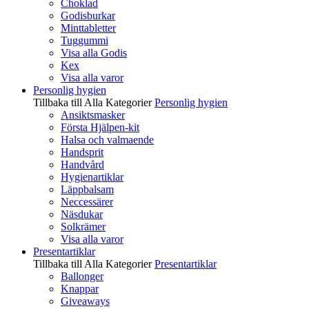
Choklad
Godisburkar
Minttabletter
Tuggummi
Visa alla Godis
Kex
Visa alla varor
Personlig hygien
Tillbaka till Alla Kategorier
Personlig hygien
Ansiktsmasker
Första Hjälpen-kit
Halsa och valmaende
Handsprit
Handvård
Hygienartiklar
Läppbalsam
Neccessärer
Näsdukar
Solkrämer
Visa alla varor
Presentartiklar
Tillbaka till Alla Kategorier
Presentartiklar
Ballonger
Knappar
Giveaways