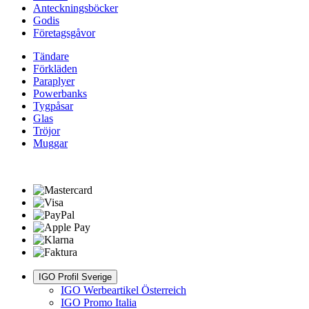
Anteckningsböcker
Godis
Företagsgåvor
Tändare
Förkläden
Paraplyer
Powerbanks
Tygpåsar
Glas
Tröjor
Muggar
IGO Profil Sverige
IGO Werbeartikel Österreich
IGO Promo Italia