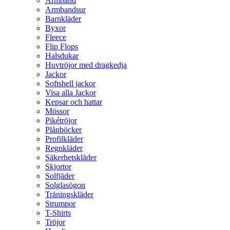
Armband
Armbandsur
Barnkläder
Byxor
Fleece
Flip Flops
Halsdukar
Huvtröjor med dragkedja
Jackor
Softshell jackor
Visa alla Jackor
Kepsar och hattar
Mössor
Pikétröjor
Plånböcker
Profilkläder
Regnkläder
Säkerhetskläder
Skjortor
Solfjäder
Solglasögon
Träningskläder
Strumpor
T-Shirts
Tröjor