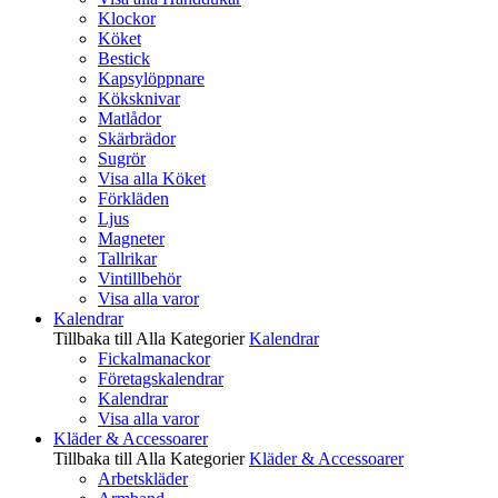
Klockor
Köket
Bestick
Kapsylöppnare
Köksknivar
Matlådor
Skärbrädor
Sugrör
Visa alla Köket
Förkläden
Ljus
Magneter
Tallrikar
Vintillbehör
Visa alla varor
Kalendrar
Tillbaka till Alla Kategorier
Kalendrar
Fickalmanackor
Företagskalendrar
Kalendrar
Visa alla varor
Kläder & Accessoarer
Tillbaka till Alla Kategorier
Kläder & Accessoarer
Arbetskläder