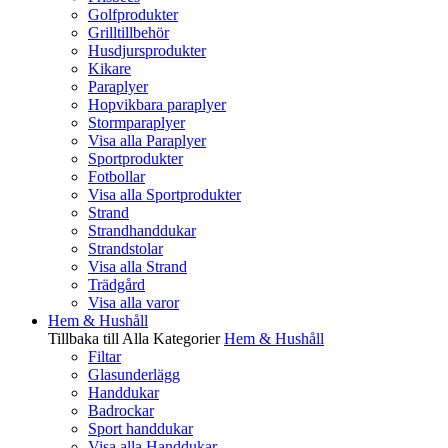
Golfprodukter
Grilltillbehör
Husdjursprodukter
Kikare
Paraplyer
Hopvikbara paraplyer
Stormparaplyer
Visa alla Paraplyer
Sportprodukter
Fotbollar
Visa alla Sportprodukter
Strand
Strandhanddukar
Strandstolar
Visa alla Strand
Trädgård
Visa alla varor
Hem & Hushåll
Tillbaka till Alla Kategorier
Hem & Hushåll
Filtar
Glasunderlägg
Handdukar
Badrockar
Sport handdukar
Visa alla Handdukar