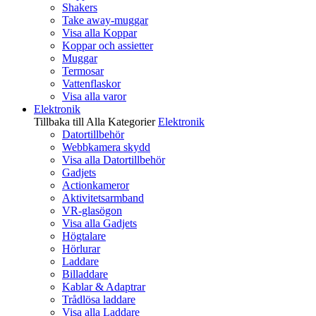
Shakers
Take away-muggar
Visa alla Koppar
Koppar och assietter
Muggar
Termosar
Vattenflaskor
Visa alla varor
Elektronik
Tillbaka till Alla Kategorier
Elektronik
Datortillbehör
Webbkamera skydd
Visa alla Datortillbehör
Gadjets
Actionkameror
Aktivitetsarmband
VR-glasögon
Visa alla Gadjets
Högtalare
Hörlurar
Laddare
Billaddare
Kablar & Adaptrar
Trådlösa laddare
Visa alla Laddare