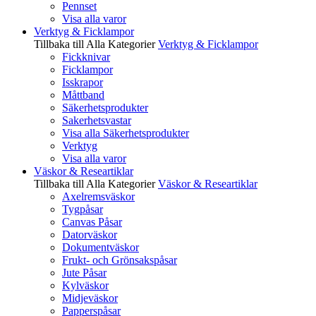
Pennset
Visa alla varor
Verktyg & Ficklampor
Tillbaka till Alla Kategorier
Verktyg & Ficklampor
Fickknivar
Ficklampor
Isskrapor
Måttband
Säkerhetsprodukter
Sakerhetsvastar
Visa alla Säkerhetsprodukter
Verktyg
Visa alla varor
Väskor & Researtiklar
Tillbaka till Alla Kategorier
Väskor & Researtiklar
Axelremsväskor
Tygpåsar
Canvas Påsar
Datorväskor
Dokumentväskor
Frukt- och Grönsakspåsar
Jute Påsar
Kylväskor
Midjeväskor
Papperspåsar