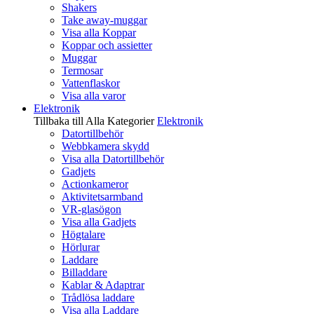
Shakers
Take away-muggar
Visa alla Koppar
Koppar och assietter
Muggar
Termosar
Vattenflaskor
Visa alla varor
Elektronik
Tillbaka till Alla Kategorier
Elektronik
Datortillbehör
Webbkamera skydd
Visa alla Datortillbehör
Gadjets
Actionkameror
Aktivitetsarmband
VR-glasögon
Visa alla Gadjets
Högtalare
Hörlurar
Laddare
Billaddare
Kablar & Adaptrar
Trådlösa laddare
Visa alla Laddare