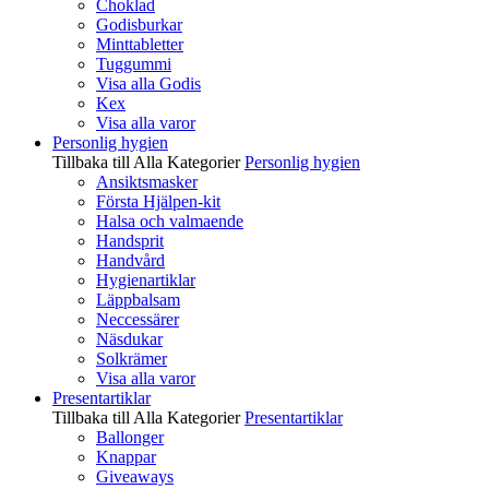
Choklad
Godisburkar
Minttabletter
Tuggummi
Visa alla Godis
Kex
Visa alla varor
Personlig hygien
Tillbaka till Alla Kategorier
Personlig hygien
Ansiktsmasker
Första Hjälpen-kit
Halsa och valmaende
Handsprit
Handvård
Hygienartiklar
Läppbalsam
Neccessärer
Näsdukar
Solkrämer
Visa alla varor
Presentartiklar
Tillbaka till Alla Kategorier
Presentartiklar
Ballonger
Knappar
Giveaways