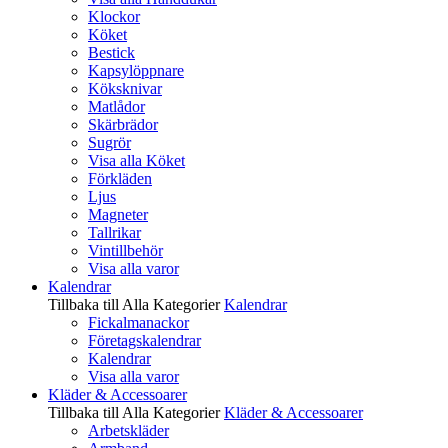
Klockor
Köket
Bestick
Kapsylöppnare
Köksknivar
Matlådor
Skärbrädor
Sugrör
Visa alla Köket
Förkläden
Ljus
Magneter
Tallrikar
Vintillbehör
Visa alla varor
Kalendrar
Tillbaka till Alla Kategorier
Kalendrar
Fickalmanackor
Företagskalendrar
Kalendrar
Visa alla varor
Kläder & Accessoarer
Tillbaka till Alla Kategorier
Kläder & Accessoarer
Arbetskläder