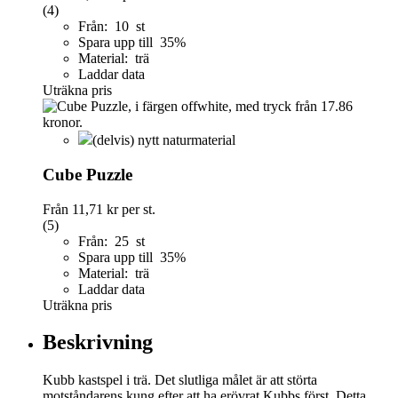
(4)
Från: 10 st
Spara upp till 35%
Material: trä
Laddar data
Uträkna pris
(delvis) nytt naturmaterial
Cube Puzzle
Från
11,71 kr
per st.
(5)
Från: 25 st
Spara upp till 35%
Material: trä
Laddar data
Uträkna pris
Beskrivning
Kubb kastspel i trä. Det slutliga målet är att störta
motståndarens kung efter att ha erövrat Kubbs först. Detta