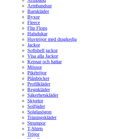
Armband
Armbandsur
Barnkläder
Byxor
Fleece
Flip Flops
Halsdukar
Huvtröjor med dragkedja
Jackor
Softshell jackor
Visa alla Jackor
Kepsar och hattar
Mössor
Pikétröjor
Plånböcker
Profilkläder
Regnkläder
Säkerhetskläder
Skjortor
Solfjäder
Solglasögon
Träningskläder
Strumpor
T-Shirts
Tröjor