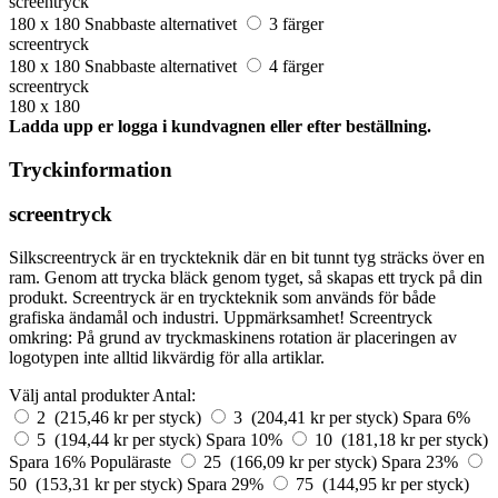
screentryck
180 x 180
Snabbaste alternativet
3 färger
screentryck
180 x 180
Snabbaste alternativet
4 färger
screentryck
180 x 180
Ladda upp er logga i kundvagnen eller efter beställning.
Tryckinformation
screentryck
Silkscreentryck är en tryckteknik där en bit tunnt tyg sträcks över en
ram. Genom att trycka bläck genom tyget, så skapas ett tryck på din
produkt. Screentryck är en tryckteknik som används för både
grafiska ändamål och industri. Uppmärksamhet! Screentryck
omkring: På grund av tryckmaskinens rotation är placeringen av
logotypen inte alltid likvärdig för alla artiklar.
Välj antal produkter
Antal:
2 (215,46 kr per styck)
3 (204,41 kr per styck)
Spara 6%
5 (194,44 kr per styck)
Spara 10%
10 (181,18 kr per styck)
Spara 16%
Populäraste
25 (166,09 kr per styck)
Spara 23%
50 (153,31 kr per styck)
Spara 29%
75 (144,95 kr per styck)