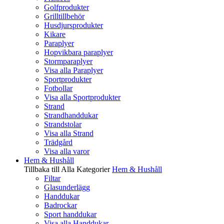
Golfprodukter
Grilltillbehör
Husdjursprodukter
Kikare
Paraplyer
Hopvikbara paraplyer
Stormparaplyer
Visa alla Paraplyer
Sportprodukter
Fotbollar
Visa alla Sportprodukter
Strand
Strandhanddukar
Strandstolar
Visa alla Strand
Trädgård
Visa alla varor
Hem & Hushåll
Tillbaka till Alla Kategorier
Hem & Hushåll
Filtar
Glasunderlägg
Handdukar
Badrockar
Sport handdukar
Visa alla Handdukar