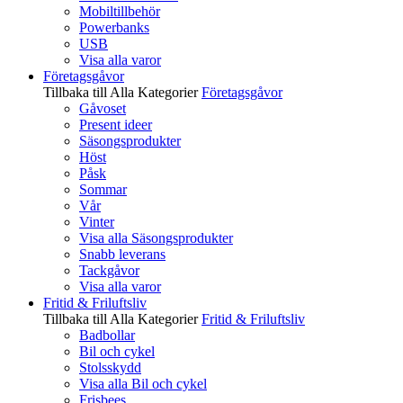
Mobiltillbehör
Powerbanks
USB
Visa alla varor
Företagsgåvor
Tillbaka till Alla Kategorier
Företagsgåvor
Gåvoset
Present ideer
Säsongsprodukter
Höst
Påsk
Sommar
Vår
Vinter
Visa alla Säsongsprodukter
Snabb leverans
Tackgåvor
Visa alla varor
Fritid & Friluftsliv
Tillbaka till Alla Kategorier
Fritid & Friluftsliv
Badbollar
Bil och cykel
Stolsskydd
Visa alla Bil och cykel
Frisbees