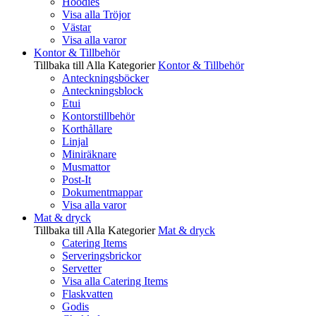
Hoodies
Visa alla Tröjor
Västar
Visa alla varor
Kontor & Tillbehör
Tillbaka till Alla Kategorier
Kontor & Tillbehör
Anteckningsböcker
Anteckningsblock
Etui
Kontorstillbehör
Korthållare
Linjal
Miniräknare
Musmattor
Post-It
Dokumentmappar
Visa alla varor
Mat & dryck
Tillbaka till Alla Kategorier
Mat & dryck
Catering Items
Serveringsbrickor
Servetter
Visa alla Catering Items
Flaskvatten
Godis