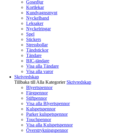
Gosedjur
Kortlekar
Kundvagnsmynt
Nyckelband
Leksaker
Nyckelringar
Spel
Stickers
Stressbollar
Tändstickor
Tändare
BIC-tändare
Visa alla Tändare
Visa alla varor
Skrivredskap
Tillbaka till Alla Kategorier
Skrivredskap
Blyertspennor
Färgpennor
Stiftpennor
Visa alla Blyertspennor
Kulspetspennor
Parker kulspetspennor
Touchpennor
Visa alla Kulspetspennor
Överstrykningspennor