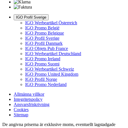
IGO Profil Sverige
IGO Werbeartikel Österreich
IGO Promo België
IGO Promo Belgique
IGO Profil Sverige
IGO Profil Danmark
IGO Objets Pub France
IGO Werbeartikel Deutschland
IGO Promo Ireland
IGO Promo Suomi
IGO Werbeartikel Schweiz
IGO Promo United Kingdom
IGO Profil Norge
IGO Promo Nederland
Allmänna villkor
Integritetspolicy
Ansvarsfriskrivning
Cookies
Sitemap
De angivna priserna är exklusive moms, eventuellt lagstadgade