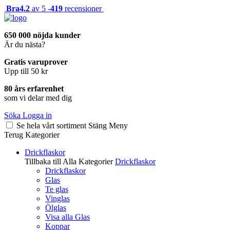
Bra
4.2
av 5 -
419
recensioner
650 000 nöjda kunder
Är du nästa?
Gratis varuprover
Upp till 50 kr
80 års erfarenhet
som vi delar med dig
Söka
Logga in
Se hela vårt sortiment
Stäng
Meny
Terug
Kategorier
Drickflaskor
Tillbaka till Alla Kategorier
Drickflaskor
Drickflaskor
Glas
Te glas
Vinglas
Ölglas
Visa alla Glas
Koppar