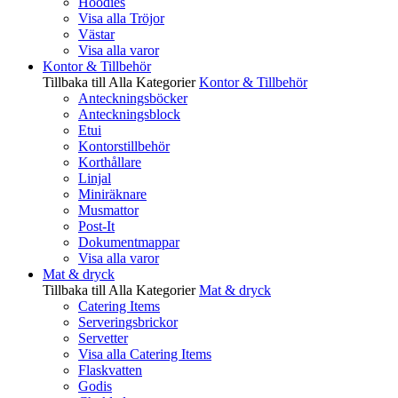
Hoodies
Visa alla Tröjor
Västar
Visa alla varor
Kontor & Tillbehör
Tillbaka till Alla Kategorier
Kontor & Tillbehör
Anteckningsböcker
Anteckningsblock
Etui
Kontorstillbehör
Korthållare
Linjal
Miniräknare
Musmattor
Post-It
Dokumentmappar
Visa alla varor
Mat & dryck
Tillbaka till Alla Kategorier
Mat & dryck
Catering Items
Serveringsbrickor
Servetter
Visa alla Catering Items
Flaskvatten
Godis