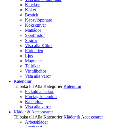
Klockor
Köket
Bestick
Kapsylöppnare
Köksknivar
Matlådor
Skärbrädor
Sugrör
Visa alla Köket
Förkläden
Ljus
Magneter
Tallrikar
Vintillbehör
Visa alla varor
Kalendrar
Tillbaka till Alla Kategorier
Kalendrar
Fickalmanackor
Företagskalendrar
Kalendrar
Visa alla varor
Kläder & Accessoarer
Tillbaka till Alla Kategorier
Kläder & Accessoarer
Arbetskläder