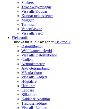
Shakers
Take away-muggar
Visa alla Koppar
Koppar och assietter
Muggar
Termosar
Vattenflaskor
Visa alla varor
Elektronik
Tillbaka till Alla Kategorier
Elektronik
Datortillbehör
Webbkamera skydd
Visa alla Datortillbehör
Gadjets
Actionkameror
Aktivitetsarmband
VR-glasögon
Visa alla Gadjets
Högtalare
Hörlurar
Laddare
Billaddare
Kablar & Adaptrar
Trådlösa laddare
Visa alla Laddare