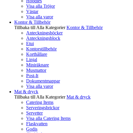
Hoodies
Visa alla Tröjor
Västar
Visa alla varor
Kontor & Tillbehör
Tillbaka till Alla Kategorier
Kontor & Tillbehör
Anteckningsböcker
Anteckningsblock
Etui
Kontorstillbehör
Korthållare
Linjal
Miniräknare
Musmattor
Post-It
Dokumentmappar
Visa alla varor
Mat & dryck
Tillbaka till Alla Kategorier
Mat & dryck
Catering Items
Serveringsbrickor
Servetter
Visa alla Catering Items
Flaskvatten
Godis