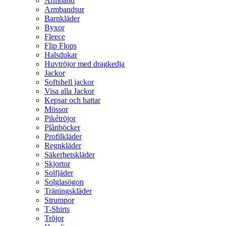
Armband
Armbandsur
Barnkläder
Byxor
Fleece
Flip Flops
Halsdukar
Huvtröjor med dragkedja
Jackor
Softshell jackor
Visa alla Jackor
Kepsar och hattar
Mössor
Pikétröjor
Plånböcker
Profilkläder
Regnkläder
Säkerhetskläder
Skjortor
Solfjäder
Solglasögon
Träningskläder
Strumpor
T-Shirts
Tröjor