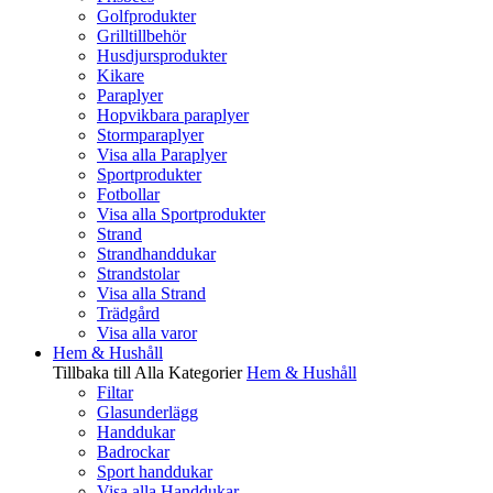
Golfprodukter
Grilltillbehör
Husdjursprodukter
Kikare
Paraplyer
Hopvikbara paraplyer
Stormparaplyer
Visa alla Paraplyer
Sportprodukter
Fotbollar
Visa alla Sportprodukter
Strand
Strandhanddukar
Strandstolar
Visa alla Strand
Trädgård
Visa alla varor
Hem & Hushåll
Tillbaka till Alla Kategorier
Hem & Hushåll
Filtar
Glasunderlägg
Handdukar
Badrockar
Sport handdukar
Visa alla Handdukar