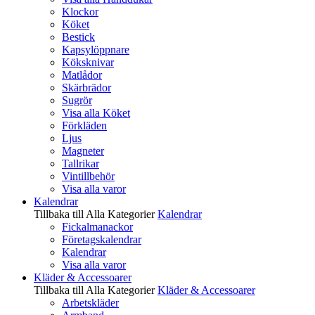
Klockor
Köket
Bestick
Kapsylöppnare
Köksknivar
Matlådor
Skärbrädor
Sugrör
Visa alla Köket
Förkläden
Ljus
Magneter
Tallrikar
Vintillbehör
Visa alla varor
Kalendrar
Tillbaka till Alla Kategorier
Kalendrar
Fickalmanackor
Företagskalendrar
Kalendrar
Visa alla varor
Kläder & Accessoarer
Tillbaka till Alla Kategorier
Kläder & Accessoarer
Arbetskläder