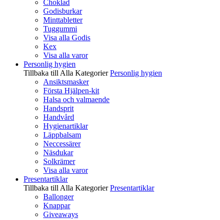
Choklad
Godisburkar
Minttabletter
Tuggummi
Visa alla Godis
Kex
Visa alla varor
Personlig hygien
Tillbaka till Alla Kategorier
Personlig hygien
Ansiktsmasker
Första Hjälpen-kit
Halsa och valmaende
Handsprit
Handvård
Hygienartiklar
Läppbalsam
Neccessärer
Näsdukar
Solkrämer
Visa alla varor
Presentartiklar
Tillbaka till Alla Kategorier
Presentartiklar
Ballonger
Knappar
Giveaways