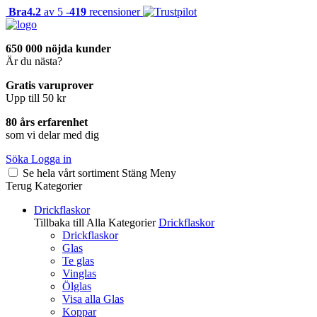
Bra
4.2
av 5 -
419
recensioner
650 000 nöjda kunder
Är du nästa?
Gratis varuprover
Upp till 50 kr
80 års erfarenhet
som vi delar med dig
Söka
Logga in
Se hela vårt sortiment
Stäng
Meny
Terug
Kategorier
Drickflaskor
Tillbaka till Alla Kategorier
Drickflaskor
Drickflaskor
Glas
Te glas
Vinglas
Ölglas
Visa alla Glas
Koppar