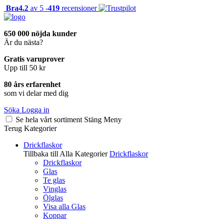
Bra
4.2
av 5 -
419
recensioner
650 000 nöjda kunder
Är du nästa?
Gratis varuprover
Upp till 50 kr
80 års erfarenhet
som vi delar med dig
Söka
Logga in
Se hela vårt sortiment
Stäng
Meny
Terug
Kategorier
Drickflaskor
Tillbaka till Alla Kategorier
Drickflaskor
Drickflaskor
Glas
Te glas
Vinglas
Ölglas
Visa alla Glas
Koppar