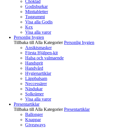
Choklad
Godisburkar
Minttabletter
Tuggummi
Visa alla Godis
Kex
Visa alla varor
Personlig hygien
Tillbaka till Alla Kategorier
Personlig hygien
Ansiktsmasker
Första Hjälpen-kit
Halsa och valmaende
Handsprit
Handvård
Hygienartiklar
Läppbalsam
Neccessärer
Näsdukar
Solkrämer
Visa alla varor
Presentartiklar
Tillbaka till Alla Kategorier
Presentartiklar
Ballonger
Knappar
Giveaways