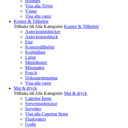
Hoodies
Visa alla Tröjor
Västar
Visa alla varor
Kontor & Tillbehör
Tillbaka till Alla Kategorier
Kontor & Tillbehör
Anteckningsböcker
Anteckningsblock
Etui
Kontorstillbehör
Korthållare
Linjal
Miniräknare
Musmattor
Post-It
Dokumentmappar
Visa alla varor
Mat & dryck
Tillbaka till Alla Kategorier
Mat & dryck
Catering Items
Serveringsbrickor
Servetter
Visa alla Catering Items
Flaskvatten
Godis