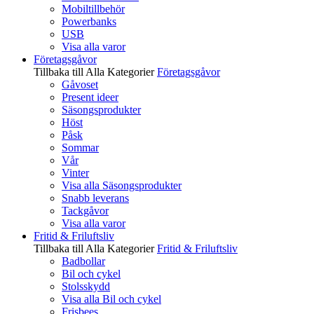
Mobiltillbehör
Powerbanks
USB
Visa alla varor
Företagsgåvor
Tillbaka till Alla Kategorier
Företagsgåvor
Gåvoset
Present ideer
Säsongsprodukter
Höst
Påsk
Sommar
Vår
Vinter
Visa alla Säsongsprodukter
Snabb leverans
Tackgåvor
Visa alla varor
Fritid & Friluftsliv
Tillbaka till Alla Kategorier
Fritid & Friluftsliv
Badbollar
Bil och cykel
Stolsskydd
Visa alla Bil och cykel
Frisbees