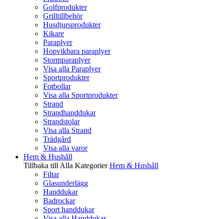
Golfprodukter
Grilltillbehör
Husdjursprodukter
Kikare
Paraplyer
Hopvikbara paraplyer
Stormparaplyer
Visa alla Paraplyer
Sportprodukter
Fotbollar
Visa alla Sportprodukter
Strand
Strandhanddukar
Strandstolar
Visa alla Strand
Trädgård
Visa alla varor
Hem & Hushåll
Tillbaka till Alla Kategorier
Hem & Hushåll
Filtar
Glasunderlägg
Handdukar
Badrockar
Sport handdukar
Visa alla Handdukar