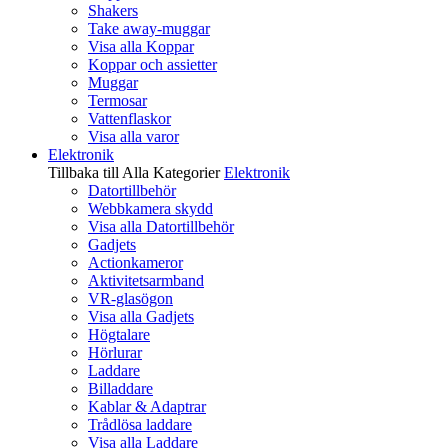
Shakers
Take away-muggar
Visa alla Koppar
Koppar och assietter
Muggar
Termosar
Vattenflaskor
Visa alla varor
Elektronik
Tillbaka till Alla Kategorier
Elektronik
Datortillbehör
Webbkamera skydd
Visa alla Datortillbehör
Gadjets
Actionkameror
Aktivitetsarmband
VR-glasögon
Visa alla Gadjets
Högtalare
Hörlurar
Laddare
Billaddare
Kablar & Adaptrar
Trådlösa laddare
Visa alla Laddare