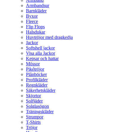
Armband
Armbandsur
Barnkläder
Byxor
Fleece
Flip Flops
Halsdukar
Huvtröjor med dragkedja
Jackor
Softshell jackor
Visa alla Jackor
Kepsar och hattar
Mössor
Pikétröjor
Plånböcker
Profilkläder
Regnkläder
Säkerhetskläder
Skjortor
Solfjäder
Solglasögon
Träningskläder
Strumpor
T-Shirts
Tröjor