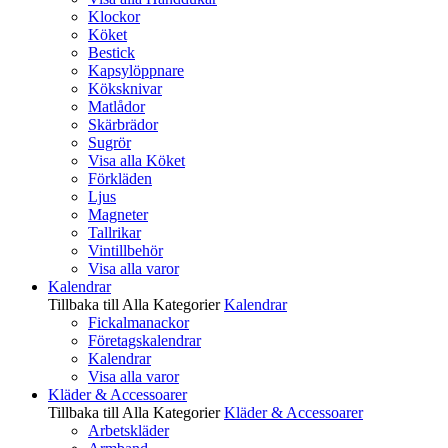
Klockor
Köket
Bestick
Kapsylöppnare
Köksknivar
Matlådor
Skärbrädor
Sugrör
Visa alla Köket
Förkläden
Ljus
Magneter
Tallrikar
Vintillbehör
Visa alla varor
Kalendrar
Tillbaka till Alla Kategorier
Kalendrar
Fickalmanackor
Företagskalendrar
Kalendrar
Visa alla varor
Kläder & Accessoarer
Tillbaka till Alla Kategorier
Kläder & Accessoarer
Arbetskläder