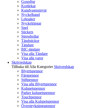
Gosedjur
Kortlekar
Kundvagnsmynt
Nyckelband
Leksaker
Nyckelringar
Spel
Stickers
Stressbollar
Tändstickor
Tändare
BIC-tändare
Visa alla Tändare
Visa alla varor
Skrivredskap
Tillbaka till Alla Kategorier
Skrivredskap
Blyertspennor
Färgpennor
Stiftpennor
Visa alla Blyertspennor
Kulspetspennor
Parker kulspetspennor
Touchpennor
Visa alla Kulspetspennor
Överstrykningspennor