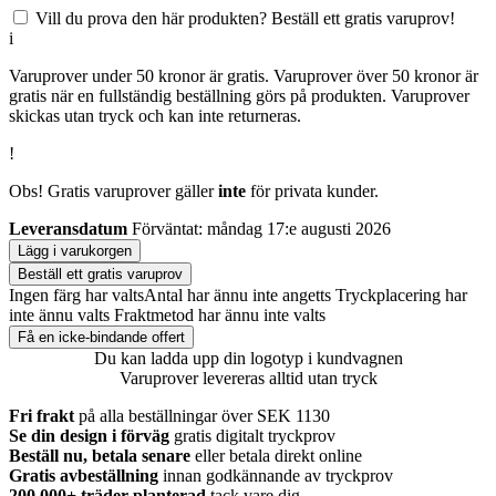
Vill du prova den här produkten? Beställ ett gratis varuprov!
i
Varuprover under 50 kronor är gratis. Varuprover över 50 kronor är
gratis när en fullständig beställning görs på produkten. Varuprover
skickas utan tryck och kan inte returneras.
!
Obs! Gratis varuprover gäller
inte
för privata kunder.
Leveransdatum
Förväntat: måndag 17:e augusti 2026
Lägg i varukorgen
Beställ ett gratis varuprov
Ingen färg har valts
Antal har ännu inte angetts
Tryckplacering har
inte ännu valts
Fraktmetod har ännu inte valts
Få en icke-bindande offert
Du kan ladda upp din logotyp i kundvagnen
Varuprover levereras alltid utan tryck
Fri frakt
på alla beställningar över SEK 1130
Se din design i förväg
gratis digitalt tryckprov
Beställ nu, betala senare
eller betala direkt online
Gratis avbeställning
innan godkännande av tryckprov
200.000+
träder planterad
tack vare dig