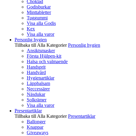
Choklad
Godisburkar
Minttabletter
Tuggummi
Visa alla Godis
Kex
Visa alla varor
Personlig hygien
Tillbaka till Alla Kategorier
Personlig hygien
Ansiktsmasker
Första Hjälpen-kit
Halsa och valmaende
Handsprit
Handvård
Hygienartiklar
Läppbalsam
Neccessärer
Näsdukar
Solkrämer
Visa alla varor
Presentartiklar
Tillbaka till Alla Kategorier
Presentartiklar
Ballonger
Knappar
Giveaways