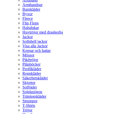
Armband
Armbandsur
Barnkläder
Byxor
Fleece
Flip Flops
Halsdukar
Huvtröjor med dragkedja
Jackor
Softshell jackor
Visa alla Jackor
Kepsar och hattar
Mössor
Pikétröjor
Plånböcker
Profilkläder
Regnkläder
Säkerhetskläder
Skjortor
Solfjäder
Solglasögon
Träningskläder
Strumpor
T-Shirts
Tröjor