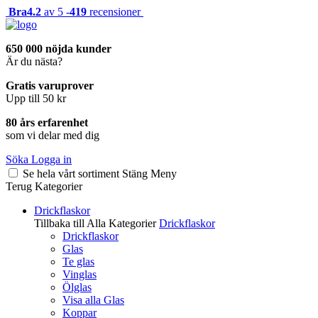
Bra
4.2
av 5 -
419
recensioner
650 000 nöjda kunder
Är du nästa?
Gratis varuprover
Upp till 50 kr
80 års erfarenhet
som vi delar med dig
Söka
Logga in
Se hela vårt sortiment
Stäng
Meny
Terug
Kategorier
Drickflaskor
Tillbaka till Alla Kategorier
Drickflaskor
Drickflaskor
Glas
Te glas
Vinglas
Ölglas
Visa alla Glas
Koppar