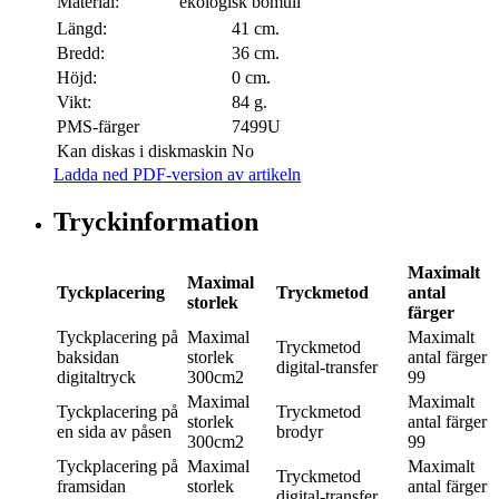
Material:
ekologisk bomull
Längd:
41 cm.
Bredd:
36 cm.
Höjd:
0 cm.
Vikt:
84 g.
PMS-färger
7499U
Kan diskas i diskmaskin
No
Ladda ned PDF-version av artikeln
Tryckinformation
Maximalt
Maximal
Tyckplacering
Tryckmetod
antal
storlek
färger
Tyckplacering
på
Maximal
Maximalt
Tryckmetod
baksidan
storlek
antal färger
digital-transfer
digitaltryck
300cm2
99
Maximal
Maximalt
Tyckplacering
på
Tryckmetod
storlek
antal färger
en sida av påsen
brodyr
300cm2
99
Tyckplacering
på
Maximal
Maximalt
Tryckmetod
framsidan
storlek
antal färger
digital-transfer