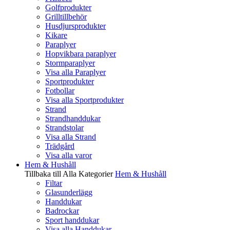
Golfprodukter
Grilltillbehör
Husdjursprodukter
Kikare
Paraplyer
Hopvikbara paraplyer
Stormparaplyer
Visa alla Paraplyer
Sportprodukter
Fotbollar
Visa alla Sportprodukter
Strand
Strandhanddukar
Strandstolar
Visa alla Strand
Trädgård
Visa alla varor
Hem & Hushåll
Tillbaka till Alla Kategorier
Hem & Hushåll
Filtar
Glasunderlägg
Handdukar
Badrockar
Sport handdukar
Visa alla Handdukar