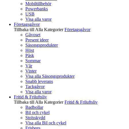
Mobiltillbehör
Powerbanks
USB
Visa alla varor
Företagsgåvor
Tillbaka till Alla Kategorier
Företagsgåvor
Gåvoset
Present ideer
Säsongsprodukter
Höst
Påsk
Sommar
Vår
Vinter
Visa alla Säsongsprodukter
Snabb leverans
Tackgåvor
Visa alla varor
Fritid & Friluftsliv
Tillbaka till Alla Kategorier
Fritid & Friluftsliv
Badbollar
Bil och cykel
Stolsskydd
Visa alla Bil och cykel
Frisbees