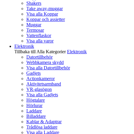
Shakers
Take away-muggar
Visa alla Koppar
Koppar och assietter
Muggar
Termosar
Vattenflaskor
Visa alla varor
Elektronik
Tillbaka till Alla Kategorier
Elektronik
Datortillbehör
Webbkamera skydd
Visa alla Datortillbehör
Gadjets
Actionkameror
Aktivitetsarmband
VR-glasögon
Visa alla Gadjets
Högtalare
Hörlurar
Laddare
Billaddare
Kablar & Adaptrar
Trådlösa laddare
Visa alla Laddare