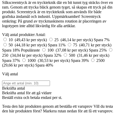
Silkscreentryck är en tryckteknik där en bit tunnt tyg sträcks över en
ram. Genom att trycka bläck genom tyget, så skapas ett tryck på din
produkt. Screentryck är en tryckteknik som används för både
grafiska ändamål och industri. Uppmärksamhet! Screentryck
omkring: På grund av tryckmaskinens rotation är placeringen av
logotypen inte alltid likvärdig för alla artiklar.
Välj antal produkter
Antal:
10 (49,43 kr per styck)
25 (46,14 kr per styck)
Spara 7%
50 (44,18 kr per styck)
Spara 11%
75 (40,71 kr per styck)
Spara 18%
Populäraste
100 (37,08 kr per styck)
Spara 25%
250 (34,04 kr per styck)
Spara 32%
500 (31,46 kr per styck)
Spara 37%
1000 (30,53 kr per styck)
Spara 39%
2500
(29,66 kr per styck)
Spara 40%
Välj antal
Bekräfta antal
Bekräfta antal för att gå vidare
Beställ
extra och betala endast
per st.
Testa den här produkten genom att beställa ett varuprov
Vill du testa
den här produkten först? Markera rutan nedan för att få ett varuprov.