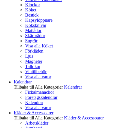
Klockor
Köket
Bestick
Kapsylöppnare
Köksknivar
Matlådor
Skärbrädor
Sugrör
Visa alla Köket
Förkläden
Ljus
Magneter
Tallrikar
Vintillbehör
Visa alla varor
Kalendrar
Tillbaka till Alla Kategorier
Kalendrar
Fickalmanackor
Företagskalendrar
Kalendrar
Visa alla varor
Kläder & Accessoarer
Tillbaka till Alla Kategorier
Kläder & Accessoarer
Arbetskläder