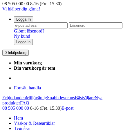
08 505 000 00
8-16 (Fre. 15.30)
Vi hjälper dig gärna!
Logga In
Glömt lösenord?
Ny kund
Logga in
0
Inköpskorg
Min varukorg
Din varukorg är tom
Fortsätt handla
Erbjudanden
Miljövänlig
Snabb leverans
Bästsäljare
Nya
produkter
FAQ
08 505 000 00
8-16 (Fre. 15.30)
E-post
Hem
Väskor & Researtiklar
Tygpåsar