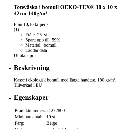
Toteväska i bomull OEKO-TEX® 38 x 10 x
42cm 140g/m²
Från
10,16 kr
per st.
(1)
Från: 25 st
Spara upp till 59%
Material: bomull
Laddar data
Uträkna pris
Beskrivning
Kasse i ekologisk bomull med långa handtag. 180 gr/m².
Tillverkad i EU
Egenskaper
Produktnummer:
21272800
Minimumantal:
10 st.
Färg:
Beige