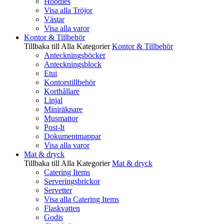
Hoodies
Visa alla Tröjor
Västar
Visa alla varor
Kontor & Tillbehör
Tillbaka till Alla Kategorier
Kontor & Tillbehör
Anteckningsböcker
Anteckningsblock
Etui
Kontorstillbehör
Korthållare
Linjal
Miniräknare
Musmattor
Post-It
Dokumentmappar
Visa alla varor
Mat & dryck
Tillbaka till Alla Kategorier
Mat & dryck
Catering Items
Serveringsbrickor
Servetter
Visa alla Catering Items
Flaskvatten
Godis