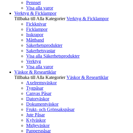
Pennset
Visa alla varor
Verktyg & Ficklampor
Tillbaka till Alla Kategorier
Verktyg & Ficklampor
Fickknivar
Ficklampor
Isskrapor
Måttband
Säkerhetsprodukter
Sakerhetsvastar
Visa alla Säkerhetsprodukter
Verktyg
Visa alla varor
Väskor & Researtiklar
Tillbaka till Alla Kategorier
Väskor & Researtiklar
Axelremsväskor
Tygpåsar
Canvas Påsar
Datorväskor
Dokumentväskor
Frukt- och Grönsakspåsar
Jute Påsar
Kylväskor
Midjeväskor
Papperspåsar