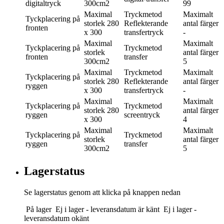
digitaltryck
300cm2
99
Maximal
Tryckmetod
Maximalt
Tyckplacering
på
storlek
280
Reflekterande
antal färger
fronten
x 300
transfertryck
-
Maximal
Maximalt
Tyckplacering
på
Tryckmetod
storlek
antal färger
fronten
transfer
300cm2
5
Maximal
Tryckmetod
Maximalt
Tyckplacering
på
storlek
280
Reflekterande
antal färger
ryggen
x 300
transfertryck
-
Maximal
Maximalt
Tyckplacering
på
Tryckmetod
storlek
280
antal färger
ryggen
screentryck
x 300
4
Maximal
Maximalt
Tyckplacering
på
Tryckmetod
storlek
antal färger
ryggen
transfer
300cm2
5
Lagerstatus
Se lagerstatus genom att klicka på knappen nedan
På lager
Ej i lager - leveransdatum är känt
Ej i lager -
leveransdatum okänt