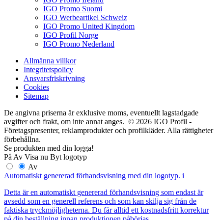
IGO Promo Suomi
IGO Werbeartikel Schweiz
IGO Promo United Kingdom
IGO Profil Norge
IGO Promo Nederland
Allmänna villkor
Integritetspolicy
Ansvarsfriskrivning
Cookies
Sitemap
De angivna priserna är exklusive moms, eventuellt lagstadgade
avgifter och frakt, om inte annat anges. © 2026 IGO Profil -
Företagspresenter, reklamprodukter och profilkläder. Alla rättigheter
förbehållna.
Se produkten med din logga!
På
Av
Visa nu
Byt logotyp
Av
Automatiskt genererad förhandsvisning med din logotyp.
i
Detta är en automatiskt genererad förhandsvisning som endast är
avsedd som en generell referens och som kan skilja sig från de
faktiska tryckmöjligheterna. Du får alltid ett kostnadsfritt korrektur
på din beställning innan produktionen påbörjas.