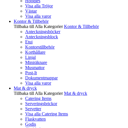
Hoodies
Visa alla Tröjor
Västar
Visa alla varor
Kontor & Tillbehör
Tillbaka till Alla Kategorier
Kontor & Tillbehör
Anteckningsböcker
Anteckningsblock
Etui
Kontorstillbehör
Korthållare
Linjal
Miniräknare
Musmattor
Post-It
Dokumentmappar
Visa alla varor
Mat & dryck
Tillbaka till Alla Kategorier
Mat & dryck
Catering Items
Serveringsbrickor
Servetter
Visa alla Catering Items
Flaskvatten
Godis