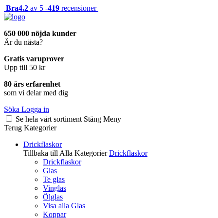
Bra
4.2
av 5 -
419
recensioner
650 000 nöjda kunder
Är du nästa?
Gratis varuprover
Upp till 50 kr
80 års erfarenhet
som vi delar med dig
Söka
Logga in
Se hela vårt sortiment
Stäng
Meny
Terug
Kategorier
Drickflaskor
Tillbaka till Alla Kategorier
Drickflaskor
Drickflaskor
Glas
Te glas
Vinglas
Ölglas
Visa alla Glas
Koppar