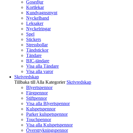
Gosedjur
Kortlekar
Kundvagnsmynt
Nyckelband
Leksaker
Nyckelringar
Spel
Stickers
Stressbollar
Tändstickor
Tändare
BIC-tändare
Visa alla Tändare
Visa alla varor
Skrivredskap
Tillbaka till Alla Kategorier
Skrivredskap
Blyertspennor
Färgpennor
Stiftpennor
Visa alla Blyertspennor
Kulspetspennor
Parker kulspetspennor
Touchpennor
Visa alla Kulspetspennor
Överstrykningspennor