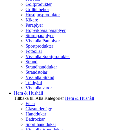
Golfprodukter
Grilltillbehör
Husdjursprodukter
Kikare
Paraplyer
Hopvikbara paraplyer
Stormparaplyer
Visa alla Paraplyer
Sportprodukter
Fotbollar
Visa alla Sportprodukter
Strand
Strandhanddukar
Strandstolar
Visa alla Strand
Trädgård
Visa alla varor
Hem & Hushåll
Tillbaka till Alla Kategorier
Hem & Hushåll
Filtar
Glasunderlägg
Handdukar
Badrockar
Sport handdukar
Visa alla Handdukar