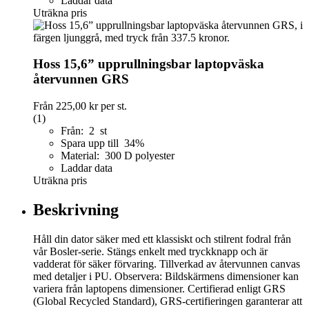
Laddar data
Uträkna pris
Hoss 15,6” upprullningsbar laptopväska
återvunnen GRS
Från
225,00 kr
per st.
(1)
Från: 2 st
Spara upp till 34%
Material: 300 D polyester
Laddar data
Uträkna pris
Beskrivning
Håll din dator säker med ett klassiskt och stilrent fodral från
vår Bosler-serie. Stängs enkelt med tryckknapp och är
vadderat för säker förvaring. Tillverkad av återvunnen canvas
med detaljer i PU. Observera: Bildskärmens dimensioner kan
variera från laptopens dimensioner. Certifierad enligt GRS
(Global Recycled Standard), GRS-certifieringen garanterar att