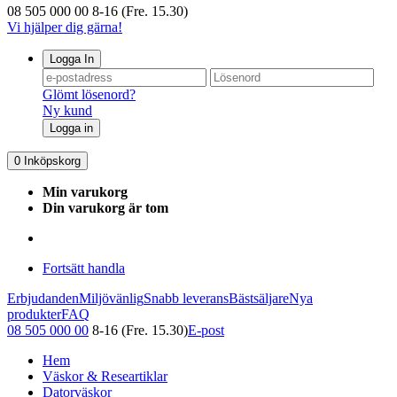
08 505 000 00
8-16 (Fre. 15.30)
Vi hjälper dig gärna!
Logga In
Glömt lösenord?
Ny kund
Logga in
0
Inköpskorg
Min varukorg
Din varukorg är tom
Fortsätt handla
Erbjudanden
Miljövänlig
Snabb leverans
Bästsäljare
Nya
produkter
FAQ
08 505 000 00
8-16 (Fre. 15.30)
E-post
Hem
Väskor & Researtiklar
Datorväskor