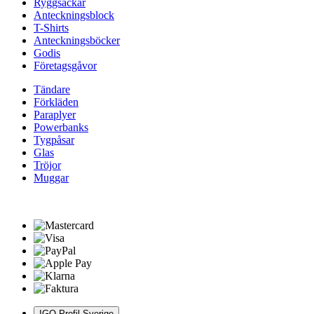
Ryggsäckar
Anteckningsblock
T-Shirts
Anteckningsböcker
Godis
Företagsgåvor
Tändare
Förkläden
Paraplyer
Powerbanks
Tygpåsar
Glas
Tröjor
Muggar
IGO Profil Sverige