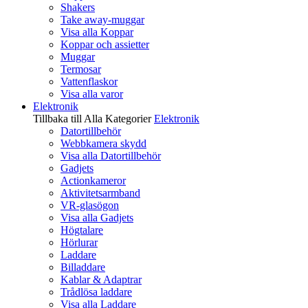
Shakers
Take away-muggar
Visa alla Koppar
Koppar och assietter
Muggar
Termosar
Vattenflaskor
Visa alla varor
Elektronik
Tillbaka till Alla Kategorier
Elektronik
Datortillbehör
Webbkamera skydd
Visa alla Datortillbehör
Gadjets
Actionkameror
Aktivitetsarmband
VR-glasögon
Visa alla Gadjets
Högtalare
Hörlurar
Laddare
Billaddare
Kablar & Adaptrar
Trådlösa laddare
Visa alla Laddare