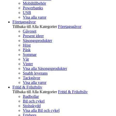
Mobiltillbehör
Powerbanks
USB
Visa alla varor
Företagsgåvor
Tillbaka till Alla Kategorier
Företagsgåvor
Gåvoset
Present ideer
Säsongsprodukter
Höst
Påsk
Sommar
Vår
Vinter
Visa alla Säsongsprodukter
Snabb leverans
Tackgåvor
Visa alla varor
Fritid & Friluftsliv
Tillbaka till Alla Kategorier
Fritid & Friluftsliv
Badbollar
Bil och cykel
Stolsskydd
Visa alla Bil och cykel
Frisbees