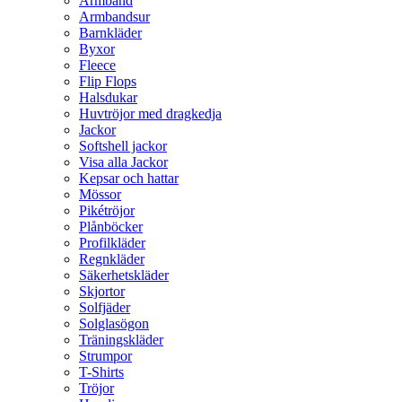
Armband
Armbandsur
Barnkläder
Byxor
Fleece
Flip Flops
Halsdukar
Huvtröjor med dragkedja
Jackor
Softshell jackor
Visa alla Jackor
Kepsar och hattar
Mössor
Pikétröjor
Plånböcker
Profilkläder
Regnkläder
Säkerhetskläder
Skjortor
Solfjäder
Solglasögon
Träningskläder
Strumpor
T-Shirts
Tröjor