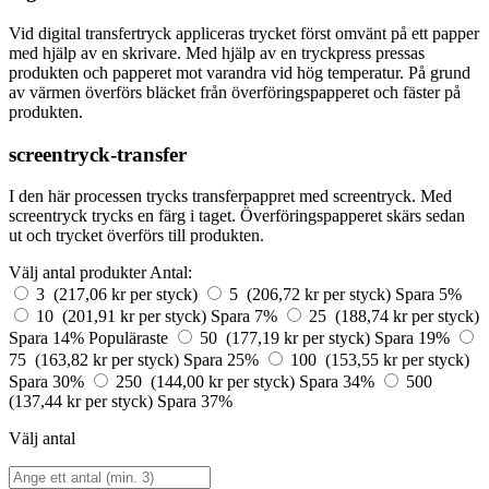
Vid digital transfertryck appliceras trycket först omvänt på ett papper
med hjälp av en skrivare. Med hjälp av en tryckpress pressas
produkten och papperet mot varandra vid hög temperatur. På grund
av värmen överförs bläcket från överföringspapperet och fäster på
produkten.
screentryck-transfer
I den här processen trycks transferpappret med screentryck. Med
screentryck trycks en färg i taget. Överföringspapperet skärs sedan
ut och trycket överförs till produkten.
Välj antal produkter
Antal:
3 (217,06 kr per styck)
5 (206,72 kr per styck)
Spara 5%
10 (201,91 kr per styck)
Spara 7%
25 (188,74 kr per styck)
Spara 14%
Populäraste
50 (177,19 kr per styck)
Spara 19%
75 (163,82 kr per styck)
Spara 25%
100 (153,55 kr per styck)
Spara 30%
250 (144,00 kr per styck)
Spara 34%
500
(137,44 kr per styck)
Spara 37%
Välj antal