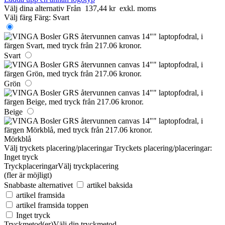
Välj dina alternativ
Från
137,44 kr
exkl. moms
Välj färg
Färg:
Svart
Svart
Grön
Beige
Mörkblå
Välj tryckets placering/placeringar
Tryckets placering/placeringar:
Inget tryck
Tryckplaceringar
Välj tryckplacering
(fler är möjligt)
Snabbaste alternativet
artikel baksida
artikel framsida
artikel framsida toppen
Inget tryck
Tryckmetod(er)
Välj din tryckmetod