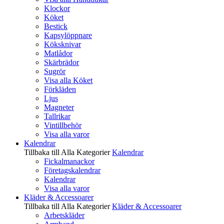
Klockor
Köket
Bestick
Kapsylöppnare
Köksknivar
Matlådor
Skärbrädor
Sugrör
Visa alla Köket
Förkläden
Ljus
Magneter
Tallrikar
Vintillbehör
Visa alla varor
Kalendrar
Tillbaka till Alla Kategorier
Kalendrar
Fickalmanackor
Företagskalendrar
Kalendrar
Visa alla varor
Kläder & Accessoarer
Tillbaka till Alla Kategorier
Kläder & Accessoarer
Arbetskläder