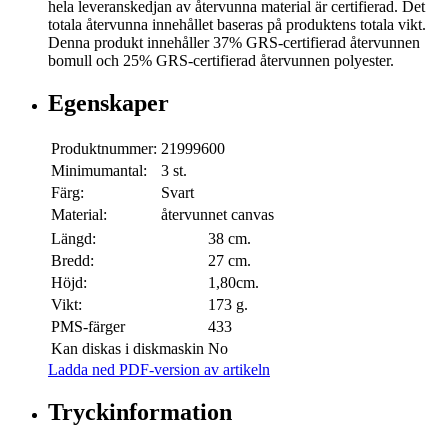
hela leveranskedjan av återvunna material är certifierad. Det
totala återvunna innehållet baseras på produktens totala vikt.
Denna produkt innehåller 37% GRS-certifierad återvunnen
bomull och 25% GRS-certifierad återvunnen polyester.
Egenskaper
Produktnummer:
21999600
Minimumantal:
3 st.
Färg:
Svart
Material:
återvunnet canvas
Längd:
38 cm.
Bredd:
27 cm.
Höjd:
1,80cm.
Vikt:
173 g.
PMS-färger
433
Kan diskas i diskmaskin
No
Ladda ned PDF-version av artikeln
Tryckinformation