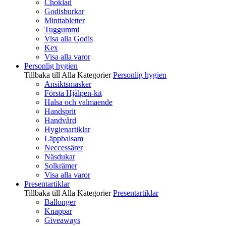
Choklad
Godisburkar
Minttabletter
Tuggummi
Visa alla Godis
Kex
Visa alla varor
Personlig hygien
Tillbaka till Alla Kategorier
Personlig hygien
Ansiktsmasker
Första Hjälpen-kit
Halsa och valmaende
Handsprit
Handvård
Hygienartiklar
Läppbalsam
Neccessärer
Näsdukar
Solkrämer
Visa alla varor
Presentartiklar
Tillbaka till Alla Kategorier
Presentartiklar
Ballonger
Knappar
Giveaways