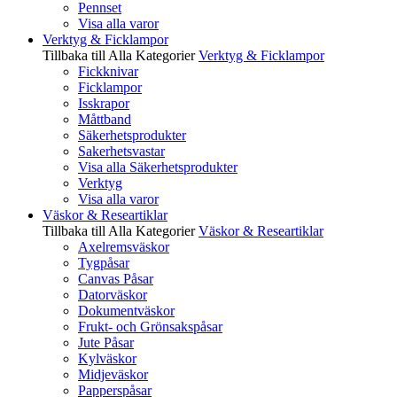
Pennset
Visa alla varor
Verktyg & Ficklampor
Tillbaka till Alla Kategorier
Verktyg & Ficklampor
Fickknivar
Ficklampor
Isskrapor
Måttband
Säkerhetsprodukter
Sakerhetsvastar
Visa alla Säkerhetsprodukter
Verktyg
Visa alla varor
Väskor & Researtiklar
Tillbaka till Alla Kategorier
Väskor & Researtiklar
Axelremsväskor
Tygpåsar
Canvas Påsar
Datorväskor
Dokumentväskor
Frukt- och Grönsakspåsar
Jute Påsar
Kylväskor
Midjeväskor
Papperspåsar