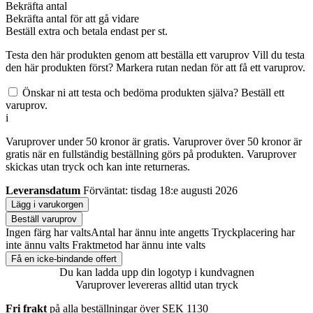
Bekräfta antal
Bekräfta antal för att gå vidare
Beställ
extra och betala endast
per st.
Testa den här produkten genom att beställa ett varuprov
Vill du testa
den här produkten först? Markera rutan nedan för att få ett varuprov.
Önskar ni att testa och bedöma produkten själva? Beställ ett
varuprov.
i
Varuprover under 50 kronor är gratis. Varuprover över 50 kronor är
gratis när en fullständig beställning görs på produkten. Varuprover
skickas utan tryck och kan inte returneras.
Leveransdatum
Förväntat: tisdag 18:e augusti 2026
Lägg i varukorgen
Beställ varuprov
Ingen färg har valts
Antal har ännu inte angetts
Tryckplacering har
inte ännu valts
Fraktmetod har ännu inte valts
Få en icke-bindande offert
Du kan ladda upp din logotyp i kundvagnen
Varuprover levereras alltid utan tryck
Fri frakt
på alla beställningar över SEK 1130