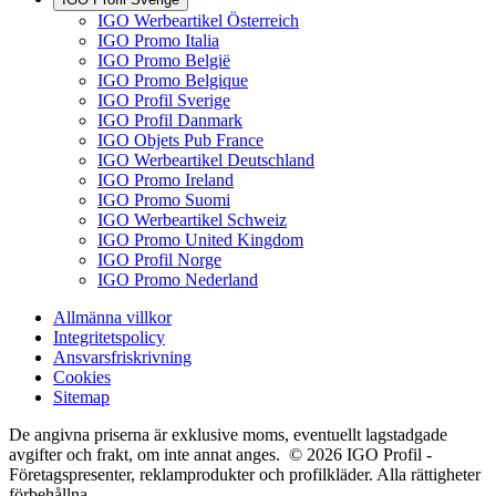
IGO Werbeartikel Österreich
IGO Promo Italia
IGO Promo België
IGO Promo Belgique
IGO Profil Sverige
IGO Profil Danmark
IGO Objets Pub France
IGO Werbeartikel Deutschland
IGO Promo Ireland
IGO Promo Suomi
IGO Werbeartikel Schweiz
IGO Promo United Kingdom
IGO Profil Norge
IGO Promo Nederland
Allmänna villkor
Integritetspolicy
Ansvarsfriskrivning
Cookies
Sitemap
De angivna priserna är exklusive moms, eventuellt lagstadgade
avgifter och frakt, om inte annat anges. © 2026 IGO Profil -
Företagspresenter, reklamprodukter och profilkläder. Alla rättigheter
förbehållna.