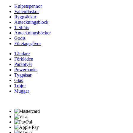
Kulpetspennor
Vattenflaskor
Ryggsäckar
Anteckningsblock
T-Shirts
Anteckningsböcker
Godis
Företagsgåvor
Tändare
Förkläden
Paraplyer
Powerbanks
Tygpåsar
Glas
Tröjor
Muggar