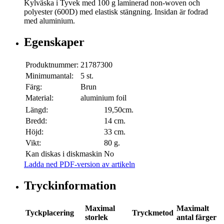
Kylväska i Tyvek med 100 g laminerad non-woven och
polyester (600D) med elastisk stängning. Insidan är fodrad
med aluminium.
Egenskaper
Produktnummer:
21787300
Minimumantal:
5 st.
Färg:
Brun
Material:
aluminium foil
Längd:
19,50cm.
Bredd:
14 cm.
Höjd:
33 cm.
Vikt:
80 g.
Kan diskas i diskmaskin
No
Ladda ned PDF-version av artikeln
Tryckinformation
Maximal
Maximalt
Tyckplacering
Tryckmetod
storlek
antal färger