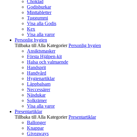
Choklad
Godisburkar
Minttabletter
Tuggummi
Visa alla Godis
Kex
Visa alla varor
Personlig hygien
Tillbaka till Alla Kategorier
Personlig hygien
Ansiktsmasker
Första Hjälpen-kit
Halsa och valmaende
Handsprit
Handvård
Hygienartiklar
Läppbalsam
Neccessärer
Näsdukar
Solkrämer
Visa alla varor
Presentartiklar
Tillbaka till Alla Kategorier
Presentartiklar
Ballonger
Knappar
Giveaways