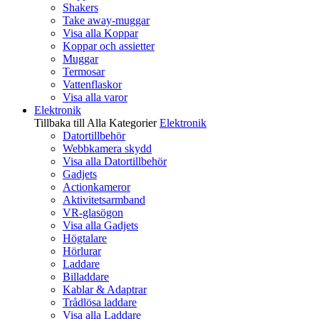
Shakers
Take away-muggar
Visa alla Koppar
Koppar och assietter
Muggar
Termosar
Vattenflaskor
Visa alla varor
Elektronik
Tillbaka till Alla Kategorier
Elektronik
Datortillbehör
Webbkamera skydd
Visa alla Datortillbehör
Gadjets
Actionkameror
Aktivitetsarmband
VR-glasögon
Visa alla Gadjets
Högtalare
Hörlurar
Laddare
Billaddare
Kablar & Adaptrar
Trådlösa laddare
Visa alla Laddare