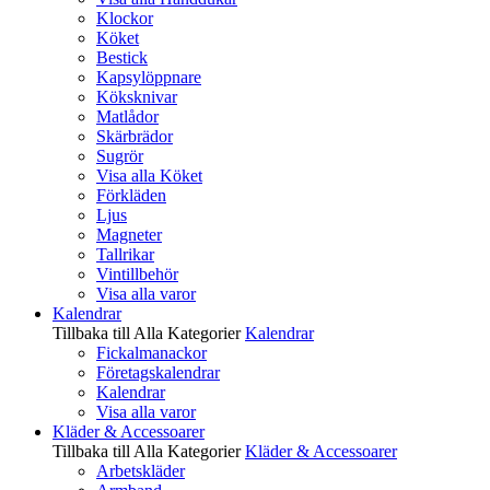
Klockor
Köket
Bestick
Kapsylöppnare
Köksknivar
Matlådor
Skärbrädor
Sugrör
Visa alla Köket
Förkläden
Ljus
Magneter
Tallrikar
Vintillbehör
Visa alla varor
Kalendrar
Tillbaka till Alla Kategorier
Kalendrar
Fickalmanackor
Företagskalendrar
Kalendrar
Visa alla varor
Kläder & Accessoarer
Tillbaka till Alla Kategorier
Kläder & Accessoarer
Arbetskläder