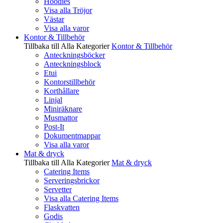
Hoodies
Visa alla Tröjor
Västar
Visa alla varor
Kontor & Tillbehör
Tillbaka till Alla Kategorier
Kontor & Tillbehör
Anteckningsböcker
Anteckningsblock
Etui
Kontorstillbehör
Korthållare
Linjal
Miniräknare
Musmattor
Post-It
Dokumentmappar
Visa alla varor
Mat & dryck
Tillbaka till Alla Kategorier
Mat & dryck
Catering Items
Serveringsbrickor
Servetter
Visa alla Catering Items
Flaskvatten
Godis