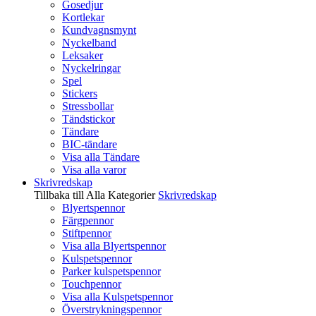
Gosedjur
Kortlekar
Kundvagnsmynt
Nyckelband
Leksaker
Nyckelringar
Spel
Stickers
Stressbollar
Tändstickor
Tändare
BIC-tändare
Visa alla Tändare
Visa alla varor
Skrivredskap
Tillbaka till Alla Kategorier
Skrivredskap
Blyertspennor
Färgpennor
Stiftpennor
Visa alla Blyertspennor
Kulspetspennor
Parker kulspetspennor
Touchpennor
Visa alla Kulspetspennor
Överstrykningspennor