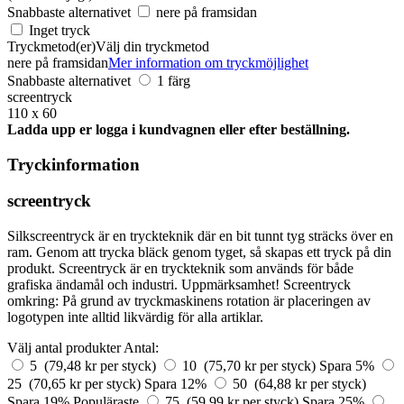
Snabbaste alternativet
nere på framsidan
Inget tryck
Tryckmetod(er)
Välj din tryckmetod
nere på framsidan
Mer information om tryckmöjlighet
Snabbaste alternativet
1 färg
screentryck
110 x 60
Ladda upp er logga i kundvagnen eller efter beställning.
Tryckinformation
screentryck
Silkscreentryck är en tryckteknik där en bit tunnt tyg sträcks över en
ram. Genom att trycka bläck genom tyget, så skapas ett tryck på din
produkt. Screentryck är en tryckteknik som används för både
grafiska ändamål och industri. Uppmärksamhet! Screentryck
omkring: På grund av tryckmaskinens rotation är placeringen av
logotypen inte alltid likvärdig för alla artiklar.
Välj antal produkter
Antal:
5 (79,48 kr per styck)
10 (75,70 kr per styck)
Spara 5%
25 (70,65 kr per styck)
Spara 12%
50 (64,88 kr per styck)
Spara 19%
Populäraste
75 (59,99 kr per styck)
Spara 25%