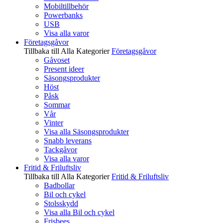
Mobiltillbehör
Powerbanks
USB
Visa alla varor
Företagsgåvor
Tillbaka till Alla Kategorier
Företagsgåvor
Gåvoset
Present ideer
Säsongsprodukter
Höst
Påsk
Sommar
Vår
Vinter
Visa alla Säsongsprodukter
Snabb leverans
Tackgåvor
Visa alla varor
Fritid & Friluftsliv
Tillbaka till Alla Kategorier
Fritid & Friluftsliv
Badbollar
Bil och cykel
Stolsskydd
Visa alla Bil och cykel
Frisbees