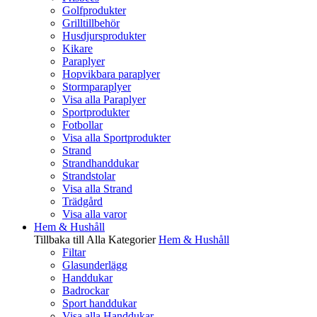
Golfprodukter
Grilltillbehör
Husdjursprodukter
Kikare
Paraplyer
Hopvikbara paraplyer
Stormparaplyer
Visa alla Paraplyer
Sportprodukter
Fotbollar
Visa alla Sportprodukter
Strand
Strandhanddukar
Strandstolar
Visa alla Strand
Trädgård
Visa alla varor
Hem & Hushåll
Tillbaka till Alla Kategorier
Hem & Hushåll
Filtar
Glasunderlägg
Handdukar
Badrockar
Sport handdukar
Visa alla Handdukar