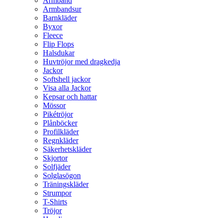
Armband
Armbandsur
Barnkläder
Byxor
Fleece
Flip Flops
Halsdukar
Huvtröjor med dragkedja
Jackor
Softshell jackor
Visa alla Jackor
Kepsar och hattar
Mössor
Pikétröjor
Plånböcker
Profilkläder
Regnkläder
Säkerhetskläder
Skjortor
Solfjäder
Solglasögon
Träningskläder
Strumpor
T-Shirts
Tröjor