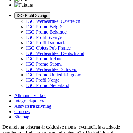
IGO Profil Sverige
IGO Werbeartikel Österreich
IGO Promo België
IGO Promo Belgique
IGO Profil Sverige
IGO Profil Danmark
IGO Objets Pub France
IGO Werbeartikel Deutschland
IGO Promo Ireland
IGO Promo Suomi
IGO Werbeartikel Schweiz
IGO Promo United Kingdom
IGO Profil Norge
IGO Promo Nederland
Allmänna villkor
Integritetspolicy
Ansvarsfriskrivning
Cookies
Sitemap
De angivna priserna är exklusive moms, eventuellt lagstadgade
avgifter och frakt, om inte annat anges. © 2026 IGO Profil -