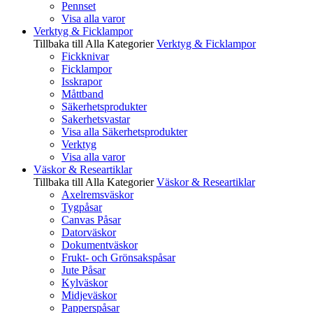
Pennset
Visa alla varor
Verktyg & Ficklampor
Tillbaka till Alla Kategorier
Verktyg & Ficklampor
Fickknivar
Ficklampor
Isskrapor
Måttband
Säkerhetsprodukter
Sakerhetsvastar
Visa alla Säkerhetsprodukter
Verktyg
Visa alla varor
Väskor & Researtiklar
Tillbaka till Alla Kategorier
Väskor & Researtiklar
Axelremsväskor
Tygpåsar
Canvas Påsar
Datorväskor
Dokumentväskor
Frukt- och Grönsakspåsar
Jute Påsar
Kylväskor
Midjeväskor
Papperspåsar