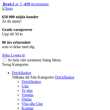
Bra
4.2
av 5 -
419
recensioner
650 000 nöjda kunder
Är du nästa?
Gratis varuprover
Upp till 50 kr
80 års erfarenhet
som vi delar med dig
Söka
Logga in
Se hela vårt sortiment
Stäng
Meny
Terug
Kategorier
Drickflaskor
Tillbaka till Alla Kategorier
Drickflaskor
Drickflaskor
Glas
Te glas
Vinglas
Ölglas
Visa alla Glas
Koppar