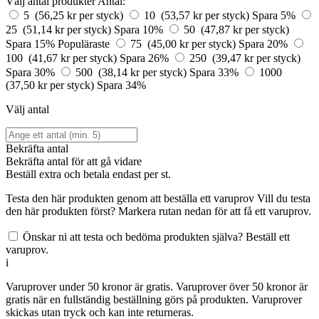
Välj antal produkter
Antal:
5 (56,25 kr per styck)
10 (53,57 kr per styck)
Spara 5%
25 (51,14 kr per styck)
Spara 10%
50 (47,87 kr per styck)
Spara 15%
Populäraste
75 (45,00 kr per styck)
Spara 20%
100 (41,67 kr per styck)
Spara 26%
250 (39,47 kr per styck)
Spara 30%
500 (38,14 kr per styck)
Spara 33%
1000
(37,50 kr per styck)
Spara 34%
Välj antal
Bekräfta antal
Bekräfta antal för att gå vidare
Beställ
extra och betala endast
per st.
Testa den här produkten genom att beställa ett varuprov
Vill du testa
den här produkten först? Markera rutan nedan för att få ett varuprov.
Önskar ni att testa och bedöma produkten själva? Beställ ett
varuprov.
i
Varuprover under 50 kronor är gratis. Varuprover över 50 kronor är
gratis när en fullständig beställning görs på produkten. Varuprover
skickas utan tryck och kan inte returneras.