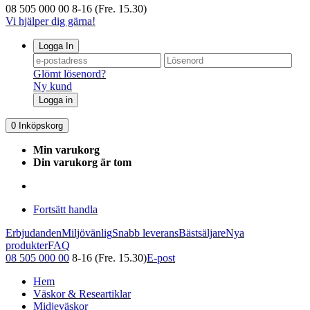
08 505 000 00
8-16 (Fre. 15.30)
Vi hjälper dig gärna!
Logga In
Glömt lösenord?
Ny kund
Logga in
0
Inköpskorg
Min varukorg
Din varukorg är tom
Fortsätt handla
Erbjudanden
Miljövänlig
Snabb leverans
Bästsäljare
Nya
produkter
FAQ
08 505 000 00
8-16 (Fre. 15.30)
E-post
Hem
Väskor & Researtiklar
Midjeväskor