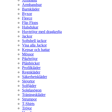
Armband
Armbandsur
Barnkläder
Byxor
Fleece
Flip Flops
Halsdukar
Huvtröjor med dragkedja
Jackor
Softshell jackor
Visa alla Jackor
Kepsar och hattar
Mössor
Pikétröjor
Plånböcker
Profilkläder
Regnkläder
Säkerhetskläder
Skjortor
Solfjäder
Solglasögon
Träningskläder
Strumpor
T-Shirts
Tröjor