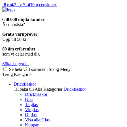
Bra
4.2
av 5 -
419
recensioner
650 000 nöjda kunder
Är du nästa?
Gratis varuprover
Upp till 50 kr
80 års erfarenhet
som vi delar med dig
Söka
Logga in
Se hela vårt sortiment
Stäng
Meny
Terug
Kategorier
Drickflaskor
Tillbaka till Alla Kategorier
Drickflaskor
Drickflaskor
Glas
Te glas
Vinglas
Ölglas
Visa alla Glas
Koppar