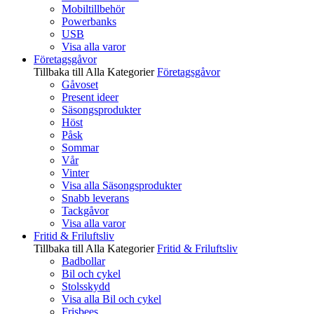
Mobiltillbehör
Powerbanks
USB
Visa alla varor
Företagsgåvor
Tillbaka till Alla Kategorier
Företagsgåvor
Gåvoset
Present ideer
Säsongsprodukter
Höst
Påsk
Sommar
Vår
Vinter
Visa alla Säsongsprodukter
Snabb leverans
Tackgåvor
Visa alla varor
Fritid & Friluftsliv
Tillbaka till Alla Kategorier
Fritid & Friluftsliv
Badbollar
Bil och cykel
Stolsskydd
Visa alla Bil och cykel
Frisbees