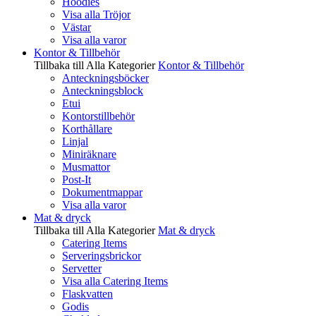
Hoodies
Visa alla Tröjor
Västar
Visa alla varor
Kontor & Tillbehör
Tillbaka till Alla Kategorier
Kontor & Tillbehör
Anteckningsböcker
Anteckningsblock
Etui
Kontorstillbehör
Korthållare
Linjal
Miniräknare
Musmattor
Post-It
Dokumentmappar
Visa alla varor
Mat & dryck
Tillbaka till Alla Kategorier
Mat & dryck
Catering Items
Serveringsbrickor
Servetter
Visa alla Catering Items
Flaskvatten
Godis