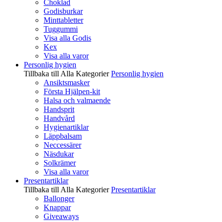
Choklad
Godisburkar
Minttabletter
Tuggummi
Visa alla Godis
Kex
Visa alla varor
Personlig hygien
Tillbaka till Alla Kategorier
Personlig hygien
Ansiktsmasker
Första Hjälpen-kit
Halsa och valmaende
Handsprit
Handvård
Hygienartiklar
Läppbalsam
Neccessärer
Näsdukar
Solkrämer
Visa alla varor
Presentartiklar
Tillbaka till Alla Kategorier
Presentartiklar
Ballonger
Knappar
Giveaways