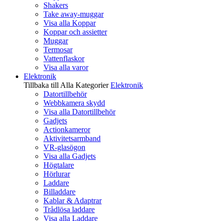
Shakers
Take away-muggar
Visa alla Koppar
Koppar och assietter
Muggar
Termosar
Vattenflaskor
Visa alla varor
Elektronik
Tillbaka till Alla Kategorier
Elektronik
Datortillbehör
Webbkamera skydd
Visa alla Datortillbehör
Gadjets
Actionkameror
Aktivitetsarmband
VR-glasögon
Visa alla Gadjets
Högtalare
Hörlurar
Laddare
Billaddare
Kablar & Adaptrar
Trådlösa laddare
Visa alla Laddare