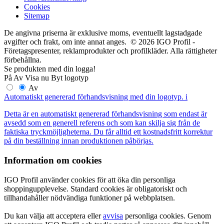
Cookies
Sitemap
De angivna priserna är exklusive moms, eventuellt lagstadgade
avgifter och frakt, om inte annat anges. © 2026 IGO Profil -
Företagspresenter, reklamprodukter och profilkläder. Alla rättigheter
förbehållna.
Se produkten med din logga!
På
Av
Visa nu
Byt logotyp
Av
Automatiskt genererad förhandsvisning med din logotyp.
i
Detta är en automatiskt genererad förhandsvisning som endast är
avsedd som en generell referens och som kan skilja sig från de
faktiska tryckmöjligheterna. Du får alltid ett kostnadsfritt korrektur
på din beställning innan produktionen påbörjas.
Information om cookies
IGO Profil använder cookies för att öka din personliga
shoppingupplevelse. Standard cookies är obligatoriskt och
tillhandahåller nödvändiga funktioner på webbplatsen.
Du kan välja att acceptera eller
avvisa
personliga cookies. Genom