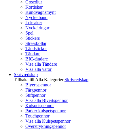
Gosedjur
Kortlekar
Kundvagnsmynt
Nyckelband
Leksaker
Nyckelringar
Spel
Stickers
Stressbollar
Tändstickor
Tändare
BIC-tändare
Visa alla Tändare
Visa alla varor
Skrivredskap
Tillbaka till Alla Kategorier
Skrivredskap
Blyertspennor
Färgpennor
Stiftpennor
Visa alla Blyertspennor
Kulspetspennor
Parker kulspetspennor
Touchpennor
Visa alla Kulspetspennor
Överstrykningspennor