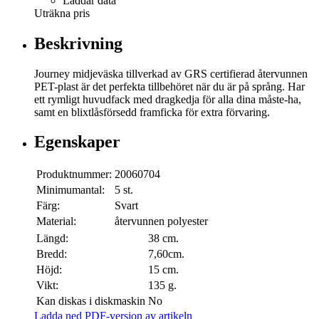
Laddar data
Uträkna pris
Beskrivning
Journey midjeväska tillverkad av GRS certifierad återvunnen
PET-plast är det perfekta tillbehöret när du är på språng. Har
ett rymligt huvudfack med dragkedja för alla dina måste-ha,
samt en blixtlåsförsedd framficka för extra förvaring.
Egenskaper
Produktnummer:
20060704
Minimumantal:
5 st.
Färg:
Svart
Material:
återvunnen polyester
Längd:
38 cm.
Bredd:
7,60cm.
Höjd:
15 cm.
Vikt:
135 g.
Kan diskas i diskmaskin
No
Ladda ned PDF-version av artikeln