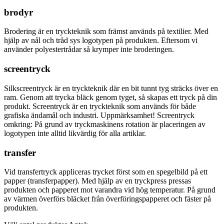
brodyr
Brodering är en tryckteknik som främst används på textilier. Med
hjälp av nål och tråd sys logotypen på produkten. Eftersom vi
använder polyestertrådar så krymper inte broderingen.
screentryck
Silkscreentryck är en tryckteknik där en bit tunnt tyg sträcks över en
ram. Genom att trycka bläck genom tyget, så skapas ett tryck på din
produkt. Screentryck är en tryckteknik som används för både
grafiska ändamål och industri. Uppmärksamhet! Screentryck
omkring: På grund av tryckmaskinens rotation är placeringen av
logotypen inte alltid likvärdig för alla artiklar.
transfer
Vid transfertryck appliceras trycket först som en spegelbild på ett
papper (transferpapper). Med hjälp av en tryckpress pressas
produkten och papperet mot varandra vid hög temperatur. På grund
av värmen överförs bläcket från överföringspapperet och fäster på
produkten.