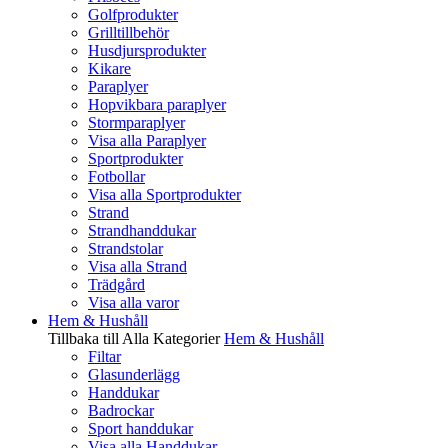
Golfprodukter
Grilltillbehör
Husdjursprodukter
Kikare
Paraplyer
Hopvikbara paraplyer
Stormparaplyer
Visa alla Paraplyer
Sportprodukter
Fotbollar
Visa alla Sportprodukter
Strand
Strandhanddukar
Strandstolar
Visa alla Strand
Trädgård
Visa alla varor
Hem & Hushåll
Tillbaka till Alla Kategorier
Hem & Hushåll
Filtar
Glasunderlägg
Handdukar
Badrockar
Sport handdukar
Visa alla Handdukar