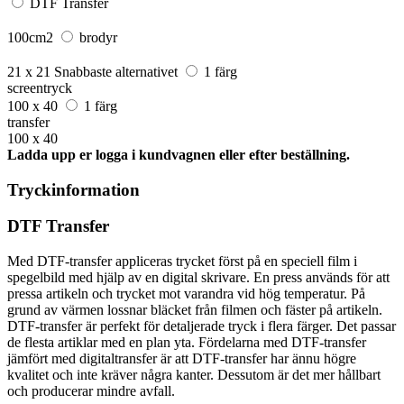
DTF Transfer
100cm2
brodyr
21 x 21
Snabbaste alternativet
1 färg
screentryck
100 x 40
1 färg
transfer
100 x 40
Ladda upp er logga i kundvagnen eller efter beställning.
Tryckinformation
DTF Transfer
Med DTF-transfer appliceras trycket först på en speciell film i
spegelbild med hjälp av en digital skrivare. En press används för att
pressa artikeln och trycket mot varandra vid hög temperatur. På
grund av värmen lossnar bläcket från filmen och fäster på artikeln.
DTF-transfer är perfekt för detaljerade tryck i flera färger. Det passar
de flesta artiklar med en plan yta. Fördelarna med DTF-transfer
jämfört med digitaltransfer är att DTF-transfer har ännu högre
kvalitet och inte kräver några kanter. Dessutom är det mer hållbart
och producerar mindre avfall.