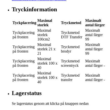
Tryckinformation
Maximal
Maximalt
Tyckplacering
Tryckmetod
storlek
antal färger
Maximal
Maximalt
Tyckplacering
Tryckmetod
storlek
antal färger
på fronten
DTF Transfer
100cm2
99
Maximal
Maximalt
Tyckplacering
Tryckmetod
storlek
21 x
antal färger
på fronten
brodyr
21
99
Maximal
Tyckplacering
Tryckmetod
Maximalt
storlek
100 x
på fronten
screentryck
antal färger
-
40
Maximal
Tyckplacering
Tryckmetod
Maximalt
storlek
100 x
på fronten
transfer
antal färger
-
40
Lagerstatus
Se lagerstatus genom att klicka på knappen nedan