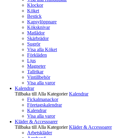
Klockor
Köket
Bestick
Kapsylöppnare
Köksknivar
Matlådor
Skärbrädor
Sugrör
Visa alla Köket
Förkläden
Ljus
Magneter
Tallrikar
Vintillbehör
Visa alla varor
Kalendrar
Tillbaka till Alla Kategorier
Kalendrar
Fickalmanackor
Företagskalendrar
Kalendrar
Visa alla varor
Kläder & Accessoarer
Tillbaka till Alla Kategorier
Kläder & Accessoarer
Arbetskläder