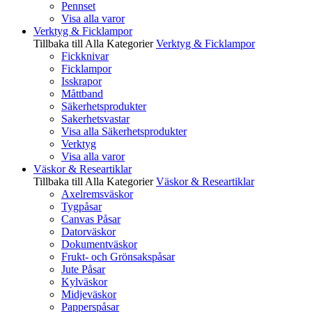
Pennset
Visa alla varor
Verktyg & Ficklampor
Tillbaka till Alla Kategorier
Verktyg & Ficklampor
Fickknivar
Ficklampor
Isskrapor
Måttband
Säkerhetsprodukter
Sakerhetsvastar
Visa alla Säkerhetsprodukter
Verktyg
Visa alla varor
Väskor & Researtiklar
Tillbaka till Alla Kategorier
Väskor & Researtiklar
Axelremsväskor
Tygpåsar
Canvas Påsar
Datorväskor
Dokumentväskor
Frukt- och Grönsakspåsar
Jute Påsar
Kylväskor
Midjeväskor
Papperspåsar