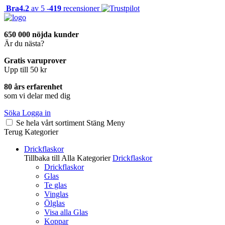
Bra
4.2
av 5 -
419
recensioner
650 000 nöjda kunder
Är du nästa?
Gratis varuprover
Upp till 50 kr
80 års erfarenhet
som vi delar med dig
Söka
Logga in
Se hela vårt sortiment
Stäng
Meny
Terug
Kategorier
Drickflaskor
Tillbaka till Alla Kategorier
Drickflaskor
Drickflaskor
Glas
Te glas
Vinglas
Ölglas
Visa alla Glas
Koppar