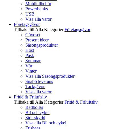
Mobiltillbehör
Powerbanks
USB
Visa alla varor
Företagsgåvor
Tillbaka till Alla Kategorier
Företagsgåvor
Gåvoset
Present ideer
Säsongsprodukter
Höst
Påsk
Sommar
Vår
Vinter
Visa alla Säsongsprodukter
Snabb leverans
Tackgåvor
Visa alla varor
Fritid & Friluftsliv
Tillbaka till Alla Kategorier
Fritid & Friluftsliv
Badbollar
Bil och cykel
Stolsskydd
Visa alla Bil och cykel
Frisbees