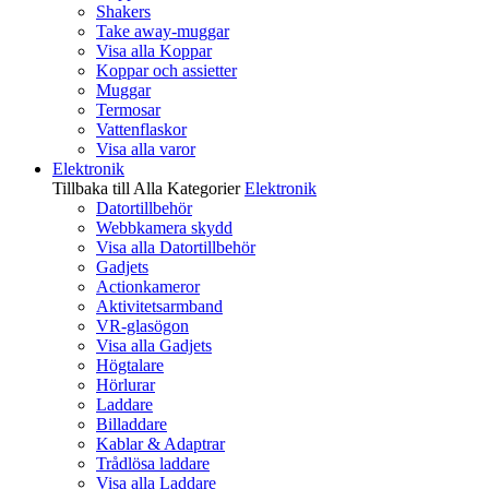
Shakers
Take away-muggar
Visa alla Koppar
Koppar och assietter
Muggar
Termosar
Vattenflaskor
Visa alla varor
Elektronik
Tillbaka till Alla Kategorier
Elektronik
Datortillbehör
Webbkamera skydd
Visa alla Datortillbehör
Gadjets
Actionkameror
Aktivitetsarmband
VR-glasögon
Visa alla Gadjets
Högtalare
Hörlurar
Laddare
Billaddare
Kablar & Adaptrar
Trådlösa laddare
Visa alla Laddare