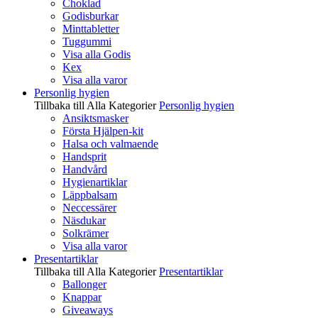
Choklad
Godisburkar
Minttabletter
Tuggummi
Visa alla Godis
Kex
Visa alla varor
Personlig hygien
Tillbaka till Alla Kategorier
Personlig hygien
Ansiktsmasker
Första Hjälpen-kit
Halsa och valmaende
Handsprit
Handvård
Hygienartiklar
Läppbalsam
Neccessärer
Näsdukar
Solkrämer
Visa alla varor
Presentartiklar
Tillbaka till Alla Kategorier
Presentartiklar
Ballonger
Knappar
Giveaways