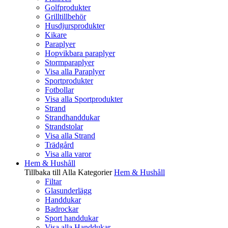
Golfprodukter
Grilltillbehör
Husdjursprodukter
Kikare
Paraplyer
Hopvikbara paraplyer
Stormparaplyer
Visa alla Paraplyer
Sportprodukter
Fotbollar
Visa alla Sportprodukter
Strand
Strandhanddukar
Strandstolar
Visa alla Strand
Trädgård
Visa alla varor
Hem & Hushåll
Tillbaka till Alla Kategorier
Hem & Hushåll
Filtar
Glasunderlägg
Handdukar
Badrockar
Sport handdukar
Visa alla Handdukar