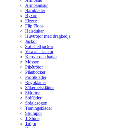
Armband
Armbandsur
Barnkläder
Byxor
Fleece
Flip Flops
Halsdukar
Huvtröjor med dragkedja
Jackor
Softshell jackor
Visa alla Jackor
Kepsar och hattar
Mössor
Pikétröjor
Plånböcker
Profilkläder
Regnkläder
Säkerhetskläder
Skjortor
Solfjäder
Solglasögon
Träningskläder
Strumpor
T-Shirts
Tröjor