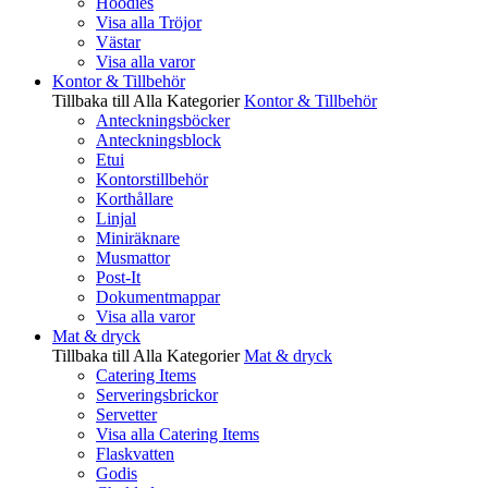
Hoodies
Visa alla Tröjor
Västar
Visa alla varor
Kontor & Tillbehör
Tillbaka till Alla Kategorier
Kontor & Tillbehör
Anteckningsböcker
Anteckningsblock
Etui
Kontorstillbehör
Korthållare
Linjal
Miniräknare
Musmattor
Post-It
Dokumentmappar
Visa alla varor
Mat & dryck
Tillbaka till Alla Kategorier
Mat & dryck
Catering Items
Serveringsbrickor
Servetter
Visa alla Catering Items
Flaskvatten
Godis