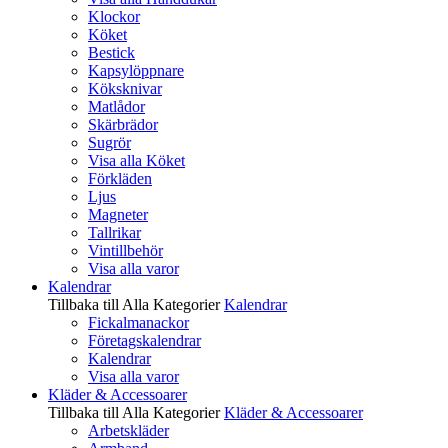
Klockor
Köket
Bestick
Kapsylöppnare
Köksknivar
Matlådor
Skärbrädor
Sugrör
Visa alla Köket
Förkläden
Ljus
Magneter
Tallrikar
Vintillbehör
Visa alla varor
Kalendrar
Tillbaka till Alla Kategorier
Kalendrar
Fickalmanackor
Företagskalendrar
Kalendrar
Visa alla varor
Kläder & Accessoarer
Tillbaka till Alla Kategorier
Kläder & Accessoarer
Arbetskläder