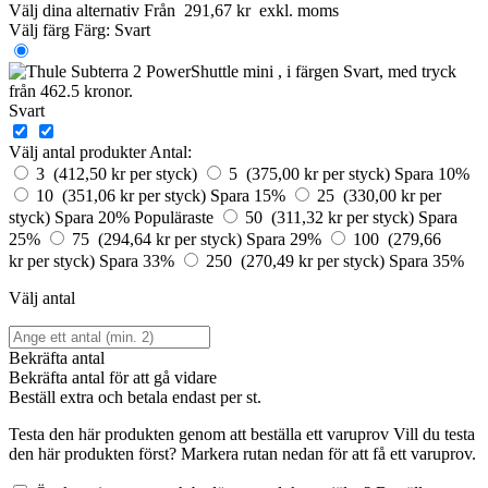
Välj dina alternativ
Från
291,67 kr
exkl. moms
Välj färg
Färg:
Svart
Svart
Välj antal produkter
Antal:
3 (412,50 kr per styck)
5 (375,00 kr per styck)
Spara 10%
10 (351,06 kr per styck)
Spara 15%
25 (330,00 kr per
styck)
Spara 20%
Populäraste
50 (311,32 kr per styck)
Spara
25%
75 (294,64 kr per styck)
Spara 29%
100 (279,66
kr per styck)
Spara 33%
250 (270,49 kr per styck)
Spara 35%
Välj antal
Bekräfta antal
Bekräfta antal för att gå vidare
Beställ
extra och betala endast
per st.
Testa den här produkten genom att beställa ett varuprov
Vill du testa
den här produkten först? Markera rutan nedan för att få ett varuprov.