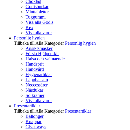
Choklad
Godisburkar
Minttabletter
Tuggummi
Visa alla Godis
Kex
Visa alla varor
Personlig hygien
Tillbaka till Alla Kategorier
Personlig hygien
Ansiktsmasker
Första Hjälpen-kit
Halsa och valmaende
Handsprit
Handvård
Hygienartiklar
Läppbalsam
Neccessärer
Näsdukar
Solkrämer
Visa alla varor
Presentartiklar
Tillbaka till Alla Kategorier
Presentartiklar
Ballonger
Knappar
Giveaways