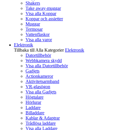
Shakers
Take away-muggar
Visa alla Koppar
Koppar och assietter
Muggar
Termosar
Vattenflaskor
Visa alla varor
Elektronik
Tillbaka till Alla Kategorier
Elektronik
Datortillbehör
Webbkamera skydd
Visa alla Datortillbehör
Gadjets
Actionkameror
Aktivitetsarmband
VR-glasögon
Visa alla Gadjets
Högtalare
Hörlurar
Laddare
Billaddare
Kablar & Adaptrar
Trådlösa laddare
Visa alla Laddare