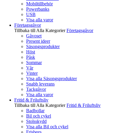
Mobiltillbehör
Powerbanks
USB
Visa alla varor
Företagsgåvor
Tillbaka till Alla Kategorier
Företagsgåvor
Gåvoset
Present ideer
Säsongsprodukter
Höst
Påsk
Sommar
Vår
Vinter
Visa alla Säsongsprodukter
Snabb leverans
Tackgåvor
Visa alla varor
Fritid & Friluftsliv
Tillbaka till Alla Kategorier
Fritid & Friluftsliv
Badbollar
Bil och cykel
Stolsskydd
Visa alla Bil och cykel
Frisbees