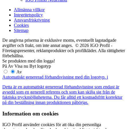
Allmänna villkor
Integritetspolicy
Ansvarsfriskrivning
Cookies
Sitemap
De angivna priserna är exklusive moms, eventuellt lagstadgade
avgifter och frakt, om inte annat anges. © 2026 IGO Profil -
Företagspresenter, reklamprodukter och profilkläder. Alla rättigheter
förbehållna.
Se produkten med din logga!
På
Av
Visa nu
Byt logotyp
Av
Automatiskt genererad förhandsvisning med din logotyp.
i
Detta är en automatiskt genererad förhandsvisning som endast är
avsedd som en generell referens och som kan skilja sig från de
faktiska tryckmöjligheterna. Du får alltid ett kostnadsfritt korrektur
på din beställning innan produktionen påbörjas.
Information om cookies
IGO Profil använder cookies för att öka din personliga