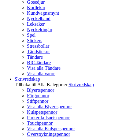
Gosedjur
Kortlekar
Kundvagnsmynt
Nyckelband
Leksaker
Nyckelringar
Spel
Stickers
Stressbollar
Tändstickor
Tändare
BIC-tändare
Visa alla Tändare
Visa alla varor
Skrivredskap
Tillbaka till Alla Kategorier
Skrivredskap
Blyertspennor
Färgpennor
Stiftpennor
Visa alla Blyertspennor
Kulspetspennor
Parker kulspetspennor
Touchpennor
Visa alla Kulspetspennor
Överstrykningspennor