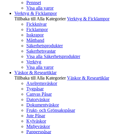
Pennset
Visa alla varor
Verktyg & Ficklampor
Tillbaka till Alla Kategorier
Verktyg & Ficklampor
Fickknivar
Ficklampor
Isskrapor
Måttband
Säkerhetsprodukter
Sakerhetsvastar
Visa alla Säkerhetsprodukter
Verktyg
Visa alla varor
Väskor & Researtiklar
Tillbaka till Alla Kategorier
Väskor & Researtiklar
Axelremsväskor
Tygpåsar
Canvas Påsar
Datorväskor
Dokumentväskor
Frukt- och Grönsakspåsar
Jute Påsar
Kylväskor
Midjeväskor
Papperspåsar