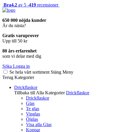
Bra
4.2
av 5 -
419
recensioner
650 000 nöjda kunder
Är du nästa?
Gratis varuprover
Upp till 50 kr
80 års erfarenhet
som vi delar med dig
Söka
Logga in
Se hela vårt sortiment
Stäng
Meny
Terug
Kategorier
Drickflaskor
Tillbaka till Alla Kategorier
Drickflaskor
Drickflaskor
Glas
Te glas
Vinglas
Ölglas
Visa alla Glas
Koppar