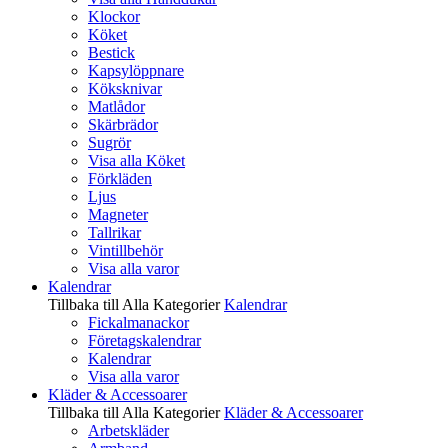
Klockor
Köket
Bestick
Kapsylöppnare
Köksknivar
Matlådor
Skärbrädor
Sugrör
Visa alla Köket
Förkläden
Ljus
Magneter
Tallrikar
Vintillbehör
Visa alla varor
Kalendrar
Tillbaka till Alla Kategorier
Kalendrar
Fickalmanackor
Företagskalendrar
Kalendrar
Visa alla varor
Kläder & Accessoarer
Tillbaka till Alla Kategorier
Kläder & Accessoarer
Arbetskläder