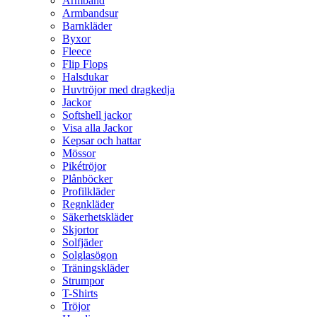
Armband
Armbandsur
Barnkläder
Byxor
Fleece
Flip Flops
Halsdukar
Huvtröjor med dragkedja
Jackor
Softshell jackor
Visa alla Jackor
Kepsar och hattar
Mössor
Pikétröjor
Plånböcker
Profilkläder
Regnkläder
Säkerhetskläder
Skjortor
Solfjäder
Solglasögon
Träningskläder
Strumpor
T-Shirts
Tröjor