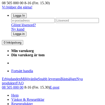
08 505 000 00
8-16 (Fre. 15.30)
Vi hjälper dig gärna!
Logga In
Glömt lösenord?
Ny kund
Logga in
0
Inköpskorg
Min varukorg
Din varukorg är tom
Fortsätt handla
Erbjudanden
Miljövänlig
Snabb leverans
Bästsäljare
Nya
produkter
FAQ
08 505 000 00
8-16 (Fre. 15.30)
E-post
Hem
Väskor & Researtiklar
Reseprodukter