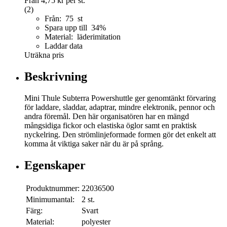
Från
4,75 kr
per st.
(2)
Från: 75 st
Spara upp till 34%
Material: läderimitation
Laddar data
Uträkna pris
Beskrivning
Mini Thule Subterra Powershuttle ger genomtänkt förvaring
för laddare, sladdar, adaptrar, mindre elektronik, pennor och
andra föremål. Den här organisatören har en mängd
mångsidiga fickor och elastiska öglor samt en praktisk
nyckelring. Den strömlinjeformade formen gör det enkelt att
komma åt viktiga saker när du är på språng.
Egenskaper
Produktnummer:
22036500
Minimumantal:
2 st.
Färg:
Svart
Material:
polyester