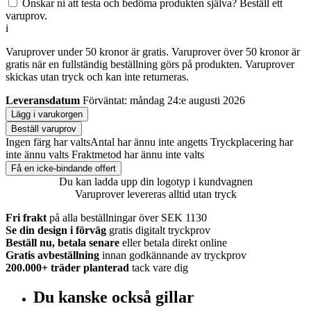
Önskar ni att testa och bedöma produkten själva? Beställ ett
varuprov.
i
Varuprover under 50 kronor är gratis. Varuprover över 50 kronor är
gratis när en fullständig beställning görs på produkten. Varuprover
skickas utan tryck och kan inte returneras.
Leveransdatum
Förväntat: måndag 24:e augusti 2026
Lägg i varukorgen
Beställ varuprov
Ingen färg har valts
Antal har ännu inte angetts
Tryckplacering har
inte ännu valts
Fraktmetod har ännu inte valts
Få en icke-bindande offert
Du kan ladda upp din logotyp i kundvagnen
Varuprover levereras alltid utan tryck
Fri frakt
på alla beställningar över SEK 1130
Se din design i förväg
gratis digitalt tryckprov
Beställ nu, betala senare
eller betala direkt online
Gratis avbeställning
innan godkännande av tryckprov
200.000+
träder planterad
tack vare dig
Du kanske också gillar