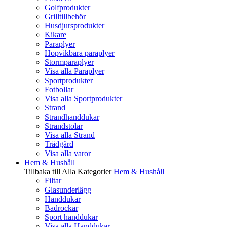
Golfprodukter
Grilltillbehör
Husdjursprodukter
Kikare
Paraplyer
Hopvikbara paraplyer
Stormparaplyer
Visa alla Paraplyer
Sportprodukter
Fotbollar
Visa alla Sportprodukter
Strand
Strandhanddukar
Strandstolar
Visa alla Strand
Trädgård
Visa alla varor
Hem & Hushåll
Tillbaka till Alla Kategorier
Hem & Hushåll
Filtar
Glasunderlägg
Handdukar
Badrockar
Sport handdukar
Visa alla Handdukar