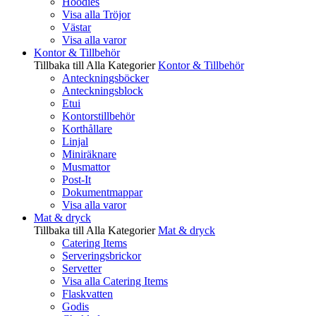
Hoodies
Visa alla Tröjor
Västar
Visa alla varor
Kontor & Tillbehör
Tillbaka till Alla Kategorier
Kontor & Tillbehör
Anteckningsböcker
Anteckningsblock
Etui
Kontorstillbehör
Korthållare
Linjal
Miniräknare
Musmattor
Post-It
Dokumentmappar
Visa alla varor
Mat & dryck
Tillbaka till Alla Kategorier
Mat & dryck
Catering Items
Serveringsbrickor
Servetter
Visa alla Catering Items
Flaskvatten
Godis