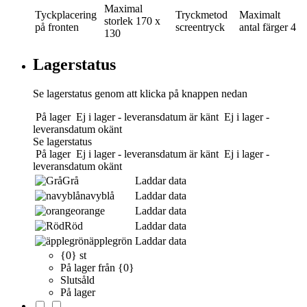
Maximal
Tyckplacering
Tryckmetod
Maximalt
storlek
170 x
på fronten
screentryck
antal färger
4
130
Lagerstatus
Se lagerstatus genom att klicka på knappen nedan
På lager
Ej i lager - leveransdatum är känt
Ej i lager -
leveransdatum okänt
Se lagerstatus
På lager
Ej i lager - leveransdatum är känt
Ej i lager -
leveransdatum okänt
Grå
Laddar data
navyblå
Laddar data
orange
Laddar data
Röd
Laddar data
äpplegrön
Laddar data
{0} st
På lager från {0}
Slutsåld
På lager