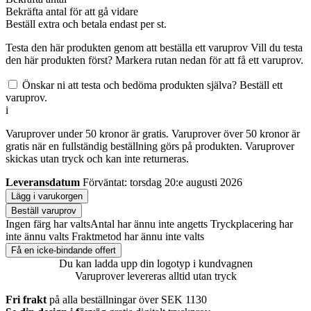
Bekräfta antal för att gå vidare
Beställ
extra och betala endast
per st.
Testa den här produkten genom att beställa ett varuprov
Vill du testa
den här produkten först? Markera rutan nedan för att få ett varuprov.
Önskar ni att testa och bedöma produkten själva? Beställ ett
varuprov.
i
Varuprover under 50 kronor är gratis. Varuprover över 50 kronor är
gratis när en fullständig beställning görs på produkten. Varuprover
skickas utan tryck och kan inte returneras.
Leveransdatum
Förväntat: torsdag 20:e augusti 2026
Lägg i varukorgen
Beställ varuprov
Ingen färg har valts
Antal har ännu inte angetts
Tryckplacering har
inte ännu valts
Fraktmetod har ännu inte valts
Få en icke-bindande offert
Du kan ladda upp din logotyp i kundvagnen
Varuprover levereras alltid utan tryck
Fri frakt
på alla beställningar över SEK 1130