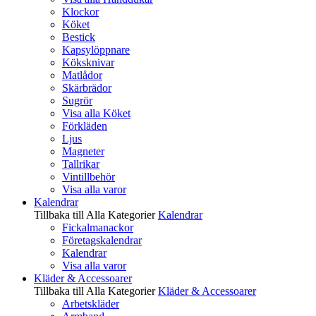
Klockor
Köket
Bestick
Kapsylöppnare
Köksknivar
Matlådor
Skärbrädor
Sugrör
Visa alla Köket
Förkläden
Ljus
Magneter
Tallrikar
Vintillbehör
Visa alla varor
Kalendrar
Tillbaka till Alla Kategorier
Kalendrar
Fickalmanackor
Företagskalendrar
Kalendrar
Visa alla varor
Kläder & Accessoarer
Tillbaka till Alla Kategorier
Kläder & Accessoarer
Arbetskläder