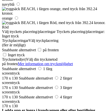
navyblå
orange
Röd
Välj tryckets placering/placeringar
Tryckets placering/placeringar:
Inget tryck
Tryckplaceringar
Välj tryckplacering
(fler är möjligt)
Snabbaste alternativet
på fronten
Inget tryck
Tryckmetod(er)
Välj din tryckmetod
på fronten
Mer information om tryckmöjlighet
Snabbaste alternativet
1 färg
screentryck
170 x 130
Snabbaste alternativet
2 färger
screentryck
170 x 130
Snabbaste alternativet
3 färger
screentryck
170 x 130
Snabbaste alternativet
4 färger
screentryck
170 x 130
Ladda upp er logga i kundvagnen eller efter beställning.