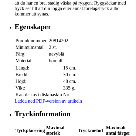
att du har en bra, stadig väska på ryggen. Ryggsäckar med
tryck ser till att din logga eller annat företagstryck alltid
kommer att synas.
Egenskaper
Produktnummer:
20814202
Minimumantal:
2 st.
Färg:
navyblå
Material:
bomull
Längd:
15 cm.
Bredd:
30 cm.
Höjd:
48 cm.
Vikt:
335 g.
Kan diskas i diskmaskin
No
Ladda ned PDF-version av artikeln
Tryckinformation
Maximal
Maximalt
Tyckplacering
Tryckmetod
storlek
antal färger