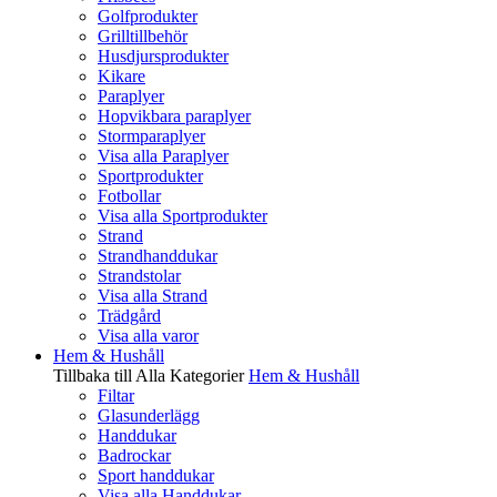
Golfprodukter
Grilltillbehör
Husdjursprodukter
Kikare
Paraplyer
Hopvikbara paraplyer
Stormparaplyer
Visa alla Paraplyer
Sportprodukter
Fotbollar
Visa alla Sportprodukter
Strand
Strandhanddukar
Strandstolar
Visa alla Strand
Trädgård
Visa alla varor
Hem & Hushåll
Tillbaka till Alla Kategorier
Hem & Hushåll
Filtar
Glasunderlägg
Handdukar
Badrockar
Sport handdukar
Visa alla Handdukar