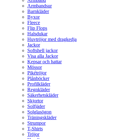
Armband
Armbandsur
Barnkläder
Byxor
Fleece
Flip Flops
Halsdukar
Huvtröjor med dragkedja
Jackor
Softshell jackor
Visa alla Jackor
Kepsar och hattar
Mössor
Pikétröjor
Plånböcker
Profilkläder
Regnkläder
Säkerhetskläder
Skjortor
Solfjäder
Solglasögon
Träningskläder
Strumpor
T-Shirts
Tröjor