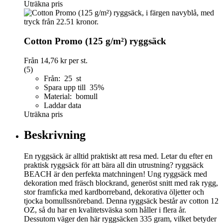
Uträkna pris
Cotton Promo (125 g/m²) ryggsäck
Från
14,76 kr
per st.
(5)
Från: 25 st
Spara upp till 35%
Material: bomull
Laddar data
Uträkna pris
Beskrivning
En ryggsäck är alltid praktiskt att resa med. Letar du efter en
praktisk ryggsäck för att bära all din utrustning? ryggsäck
BEACH är den perfekta matchningen! Ung ryggsäck med
dekoration med fräsch blockrand, generöst snitt med rak rygg,
stor framficka med kardborreband, dekorativa öljetter och
tjocka bomullssnöreband. Denna ryggsäck består av cotton 12
OZ, så du har en kvalitetsväska som håller i flera år.
Dessutom väger den här ryggsäcken 335 gram, vilket betyder