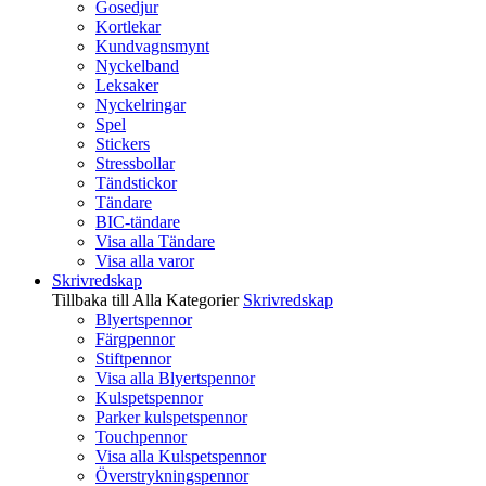
Gosedjur
Kortlekar
Kundvagnsmynt
Nyckelband
Leksaker
Nyckelringar
Spel
Stickers
Stressbollar
Tändstickor
Tändare
BIC-tändare
Visa alla Tändare
Visa alla varor
Skrivredskap
Tillbaka till Alla Kategorier
Skrivredskap
Blyertspennor
Färgpennor
Stiftpennor
Visa alla Blyertspennor
Kulspetspennor
Parker kulspetspennor
Touchpennor
Visa alla Kulspetspennor
Överstrykningspennor