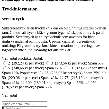
Tryckinformation
screentryck
Silkscreentryck är en tryckteknik där en bit tunnt tyg sträcks över en
ram. Genom att trycka bläck genom tyget, så skapas ett tryck på din
produkt. Screentryck är en tryckteknik som används för både
grafiska ändamål och industri. Uppmärksamhet! Screentryck
omkring: På grund av tryckmaskinens rotation är placeringen av
logotypen inte alltid likvärdig för alla artiklar.
Välj antal produkter
Antal:
2 (392,24 kr per styck)
3 (373,56 kr per styck)
Spara 5%
5 (348,66 kr per styck)
Spara 12%
10 (320,20 kr per styck)
Spara 19%
Populäraste
25 (296,03 kr per styck)
Spara 25%
50 (229,96 kr per styck)
Spara 42%
75 (215,13 kr per styck)
Spara 46%
100 (189,01 kr per styck)
Spara 52%
250
(176,52 kr per styck)
Spara 55%
Välj antal
Bekräfta antal