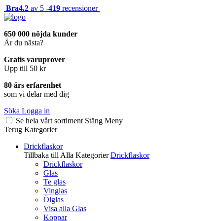
Bra
4.2
av 5 -
419
recensioner
650 000 nöjda kunder
Är du nästa?
Gratis varuprover
Upp till 50 kr
80 års erfarenhet
som vi delar med dig
Söka
Logga in
Se hela vårt sortiment
Stäng
Meny
Terug
Kategorier
Drickflaskor
Tillbaka till Alla Kategorier
Drickflaskor
Drickflaskor
Glas
Te glas
Vinglas
Ölglas
Visa alla Glas
Koppar