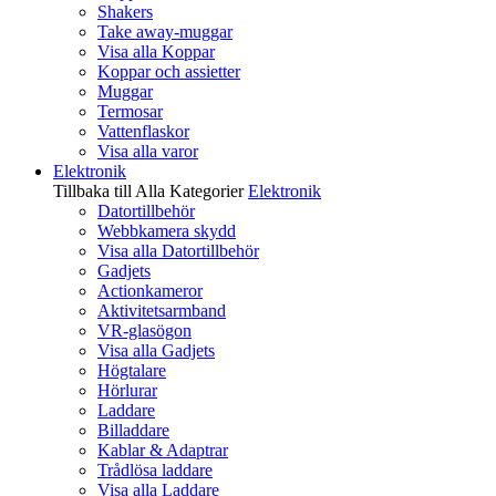
Shakers
Take away-muggar
Visa alla Koppar
Koppar och assietter
Muggar
Termosar
Vattenflaskor
Visa alla varor
Elektronik
Tillbaka till Alla Kategorier
Elektronik
Datortillbehör
Webbkamera skydd
Visa alla Datortillbehör
Gadjets
Actionkameror
Aktivitetsarmband
VR-glasögon
Visa alla Gadjets
Högtalare
Hörlurar
Laddare
Billaddare
Kablar & Adaptrar
Trådlösa laddare
Visa alla Laddare