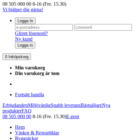
08 505 000 00
8-16 (Fre. 15.30)
Vi hjälper dig gärna!
Logga In
Glömt lösenord?
Ny kund
Logga in
0
Inköpskorg
Min varukorg
Din varukorg är tom
Fortsätt handla
Erbjudanden
Miljövänlig
Snabb leverans
Bästsäljare
Nya
produkter
FAQ
08 505 000 00
8-16 (Fre. 15.30)
E-post
Hem
Väskor & Researtiklar
Ryggsäckar