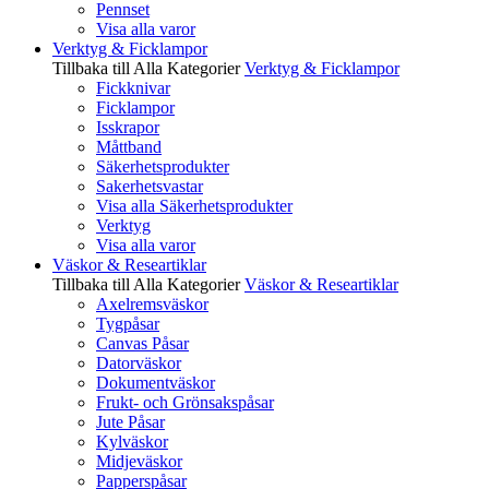
Pennset
Visa alla varor
Verktyg & Ficklampor
Tillbaka till Alla Kategorier
Verktyg & Ficklampor
Fickknivar
Ficklampor
Isskrapor
Måttband
Säkerhetsprodukter
Sakerhetsvastar
Visa alla Säkerhetsprodukter
Verktyg
Visa alla varor
Väskor & Researtiklar
Tillbaka till Alla Kategorier
Väskor & Researtiklar
Axelremsväskor
Tygpåsar
Canvas Påsar
Datorväskor
Dokumentväskor
Frukt- och Grönsakspåsar
Jute Påsar
Kylväskor
Midjeväskor
Papperspåsar