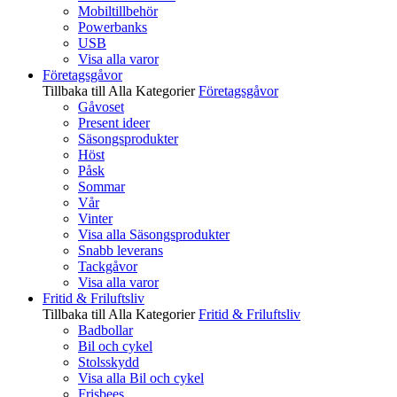
Mobiltillbehör
Powerbanks
USB
Visa alla varor
Företagsgåvor
Tillbaka till Alla Kategorier
Företagsgåvor
Gåvoset
Present ideer
Säsongsprodukter
Höst
Påsk
Sommar
Vår
Vinter
Visa alla Säsongsprodukter
Snabb leverans
Tackgåvor
Visa alla varor
Fritid & Friluftsliv
Tillbaka till Alla Kategorier
Fritid & Friluftsliv
Badbollar
Bil och cykel
Stolsskydd
Visa alla Bil och cykel
Frisbees