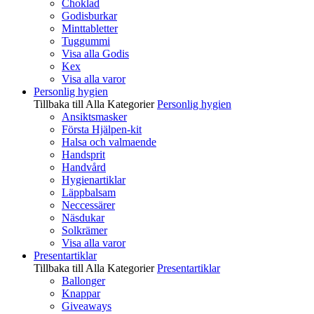
Choklad
Godisburkar
Minttabletter
Tuggummi
Visa alla Godis
Kex
Visa alla varor
Personlig hygien
Tillbaka till Alla Kategorier
Personlig hygien
Ansiktsmasker
Första Hjälpen-kit
Halsa och valmaende
Handsprit
Handvård
Hygienartiklar
Läppbalsam
Neccessärer
Näsdukar
Solkrämer
Visa alla varor
Presentartiklar
Tillbaka till Alla Kategorier
Presentartiklar
Ballonger
Knappar
Giveaways