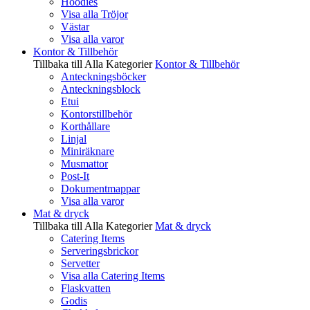
Hoodies
Visa alla Tröjor
Västar
Visa alla varor
Kontor & Tillbehör
Tillbaka till Alla Kategorier
Kontor & Tillbehör
Anteckningsböcker
Anteckningsblock
Etui
Kontorstillbehör
Korthållare
Linjal
Miniräknare
Musmattor
Post-It
Dokumentmappar
Visa alla varor
Mat & dryck
Tillbaka till Alla Kategorier
Mat & dryck
Catering Items
Serveringsbrickor
Servetter
Visa alla Catering Items
Flaskvatten
Godis