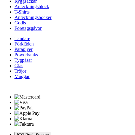
Ryggsäckar
Anteckningsblock
T-Shirts
Anteckningsböcker
Godis
Företagsgåvor
Tändare
Förkläden
Paraplyer
Powerbanks
Tygpåsar
Glas
Tröjor
Muggar
IGO Profil Sverige