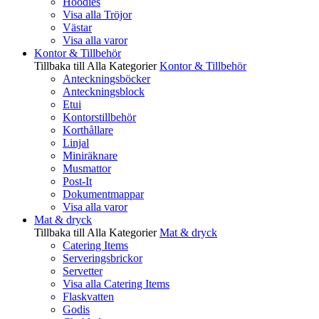
Hoodies
Visa alla Tröjor
Västar
Visa alla varor
Kontor & Tillbehör
Tillbaka till Alla Kategorier
Kontor & Tillbehör
Anteckningsböcker
Anteckningsblock
Etui
Kontorstillbehör
Korthållare
Linjal
Miniräknare
Musmattor
Post-It
Dokumentmappar
Visa alla varor
Mat & dryck
Tillbaka till Alla Kategorier
Mat & dryck
Catering Items
Serveringsbrickor
Servetter
Visa alla Catering Items
Flaskvatten
Godis