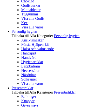
Choklad
Godisburkar
Minttabletter
Tuggummi
Visa alla Godis
Kex
Visa alla varor
Personlig hygien
Tillbaka till Alla Kategorier
Personlig hygien
Ansiktsmasker
Första Hjälpen-kit
Halsa och valmaende
Handsprit
Handvård
Hygienartiklar
Läppbalsam
Neccessärer
Näsdukar
Solkrämer
Visa alla varor
Presentartiklar
Tillbaka till Alla Kategorier
Presentartiklar
Ballonger
Knappar
Giveaways