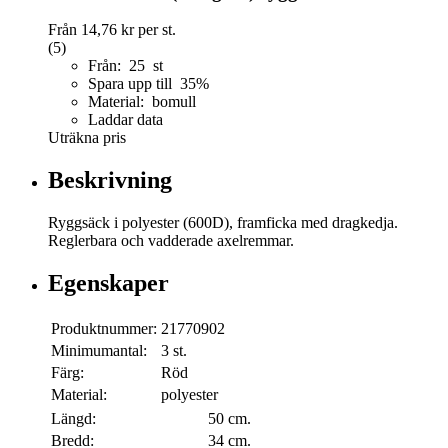
Från
14,76 kr
per st.
(5)
Från: 25 st
Spara upp till 35%
Material: bomull
Laddar data
Uträkna pris
Beskrivning
Ryggsäck i polyester (600D), framficka med dragkedja.
Reglerbara och vadderade axelremmar.
Egenskaper
Produktnummer:
21770902
Minimumantal:
3 st.
Färg:
Röd
Material:
polyester
Längd:
50 cm.
Bredd:
34 cm.