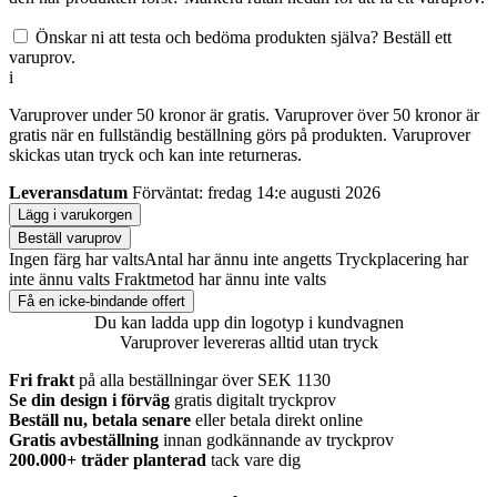
Önskar ni att testa och bedöma produkten själva? Beställ ett
varuprov.
i
Varuprover under 50 kronor är gratis. Varuprover över 50 kronor är
gratis när en fullständig beställning görs på produkten. Varuprover
skickas utan tryck och kan inte returneras.
Leveransdatum
Förväntat: fredag 14:e augusti 2026
Lägg i varukorgen
Beställ varuprov
Ingen färg har valts
Antal har ännu inte angetts
Tryckplacering har
inte ännu valts
Fraktmetod har ännu inte valts
Få en icke-bindande offert
Du kan ladda upp din logotyp i kundvagnen
Varuprover levereras alltid utan tryck
Fri frakt
på alla beställningar över SEK 1130
Se din design i förväg
gratis digitalt tryckprov
Beställ nu, betala senare
eller betala direkt online
Gratis avbeställning
innan godkännande av tryckprov
200.000+
träder planterad
tack vare dig