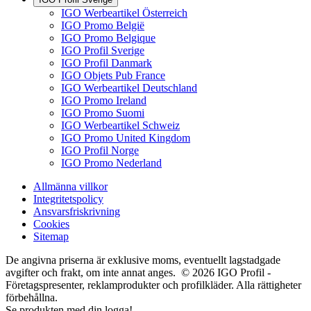
IGO Werbeartikel Österreich
IGO Promo België
IGO Promo Belgique
IGO Profil Sverige
IGO Profil Danmark
IGO Objets Pub France
IGO Werbeartikel Deutschland
IGO Promo Ireland
IGO Promo Suomi
IGO Werbeartikel Schweiz
IGO Promo United Kingdom
IGO Profil Norge
IGO Promo Nederland
Allmänna villkor
Integritetspolicy
Ansvarsfriskrivning
Cookies
Sitemap
De angivna priserna är exklusive moms, eventuellt lagstadgade
avgifter och frakt, om inte annat anges. © 2026 IGO Profil -
Företagspresenter, reklamprodukter och profilkläder. Alla rättigheter
förbehållna.
Se produkten med din logga!