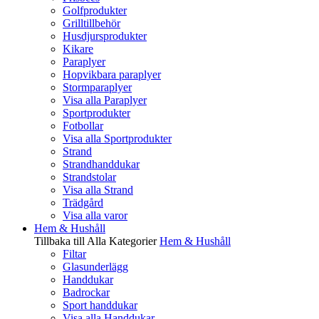
Golfprodukter
Grilltillbehör
Husdjursprodukter
Kikare
Paraplyer
Hopvikbara paraplyer
Stormparaplyer
Visa alla Paraplyer
Sportprodukter
Fotbollar
Visa alla Sportprodukter
Strand
Strandhanddukar
Strandstolar
Visa alla Strand
Trädgård
Visa alla varor
Hem & Hushåll
Tillbaka till Alla Kategorier
Hem & Hushåll
Filtar
Glasunderlägg
Handdukar
Badrockar
Sport handdukar
Visa alla Handdukar