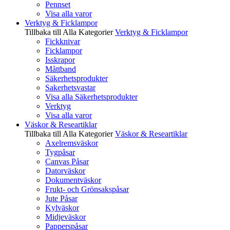
Pennset
Visa alla varor
Verktyg & Ficklampor
Tillbaka till Alla Kategorier
Verktyg & Ficklampor
Fickknivar
Ficklampor
Isskrapor
Måttband
Säkerhetsprodukter
Sakerhetsvastar
Visa alla Säkerhetsprodukter
Verktyg
Visa alla varor
Väskor & Researtiklar
Tillbaka till Alla Kategorier
Väskor & Researtiklar
Axelremsväskor
Tygpåsar
Canvas Påsar
Datorväskor
Dokumentväskor
Frukt- och Grönsakspåsar
Jute Påsar
Kylväskor
Midjeväskor
Papperspåsar