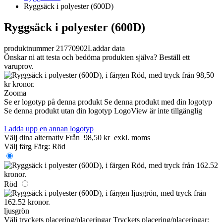
Ryggsäck i polyester (600D)
Ryggsäck i polyester (600D)
produktnummer 21770902
Laddar data
Önskar ni att testa och bedöma produkten själva? Beställ ett
varuprov.
Zooma
Se er logotyp på denna produkt
Se denna produkt med din logotyp
Se denna produkt utan din logotyp
LogoView är inte tillgänglig
Ladda upp en annan logotyp
Välj dina alternativ
Från
98,50 kr
exkl. moms
Välj färg
Färg:
Röd
Röd
ljusgrön
Välj tryckets placering/placeringar
Tryckets placering/placeringar: