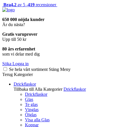
Bra
4.2
av 5 -
419
recensioner
650 000 nöjda kunder
Är du nästa?
Gratis varuprover
Upp till 50 kr
80 års erfarenhet
som vi delar med dig
Söka
Logga in
Se hela vårt sortiment
Stäng
Meny
Terug
Kategorier
Drickflaskor
Tillbaka till Alla Kategorier
Drickflaskor
Drickflaskor
Glas
Te glas
Vinglas
Ölglas
Visa alla Glas
Koppar