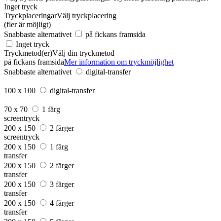
Inget tryck
Tryckplaceringar
Välj tryckplacering
(fler är möjligt)
Snabbaste alternativet
på fickans framsida
Inget tryck
Tryckmetod(er)
Välj din tryckmetod
på fickans framsida
Mer information om tryckmöjlighet
Snabbaste alternativet
digital-transfer
100 x 100
digital-transfer
70 x 70
1 färg
screentryck
200 x 150
2 färger
screentryck
200 x 150
1 färg
transfer
200 x 150
2 färger
transfer
200 x 150
3 färger
transfer
200 x 150
4 färger
transfer