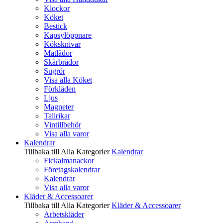
Klockor
Köket
Bestick
Kapsylöppnare
Köksknivar
Matlådor
Skärbrädor
Sugrör
Visa alla Köket
Förkläden
Ljus
Magneter
Tallrikar
Vintillbehör
Visa alla varor
Kalendrar
Tillbaka till Alla Kategorier
Kalendrar
Fickalmanackor
Företagskalendrar
Kalendrar
Visa alla varor
Kläder & Accessoarer
Tillbaka till Alla Kategorier
Kläder & Accessoarer
Arbetskläder