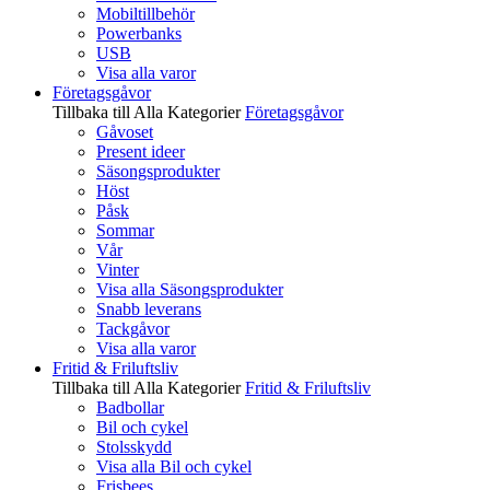
Mobiltillbehör
Powerbanks
USB
Visa alla varor
Företagsgåvor
Tillbaka till Alla Kategorier
Företagsgåvor
Gåvoset
Present ideer
Säsongsprodukter
Höst
Påsk
Sommar
Vår
Vinter
Visa alla Säsongsprodukter
Snabb leverans
Tackgåvor
Visa alla varor
Fritid & Friluftsliv
Tillbaka till Alla Kategorier
Fritid & Friluftsliv
Badbollar
Bil och cykel
Stolsskydd
Visa alla Bil och cykel
Frisbees