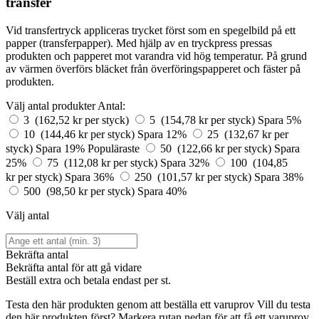
transfer
Vid transfertryck appliceras trycket först som en spegelbild på ett
papper (transferpapper). Med hjälp av en tryckpress pressas
produkten och papperet mot varandra vid hög temperatur. På grund
av värmen överförs bläcket från överföringspapperet och fäster på
produkten.
Välj antal produkter
Antal:
3 (162,52 kr per styck)
5 (154,78 kr per styck)
Spara 5%
10 (144,46 kr per styck)
Spara 12%
25 (132,67 kr per
styck)
Spara 19%
Populäraste
50 (122,66 kr per styck)
Spara
25%
75 (112,08 kr per styck)
Spara 32%
100 (104,85
kr per styck)
Spara 36%
250 (101,57 kr per styck)
Spara 38%
500 (98,50 kr per styck)
Spara 40%
Välj antal
Bekräfta antal
Bekräfta antal för att gå vidare
Beställ
extra och betala endast
per st.
Testa den här produkten genom att beställa ett varuprov
Vill du testa
den här produkten först? Markera rutan nedan för att få ett varuprov.