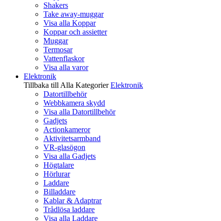
Shakers
Take away-muggar
Visa alla Koppar
Koppar och assietter
Muggar
Termosar
Vattenflaskor
Visa alla varor
Elektronik
Tillbaka till Alla Kategorier
Elektronik
Datortillbehör
Webbkamera skydd
Visa alla Datortillbehör
Gadjets
Actionkameror
Aktivitetsarmband
VR-glasögon
Visa alla Gadjets
Högtalare
Hörlurar
Laddare
Billaddare
Kablar & Adaptrar
Trådlösa laddare
Visa alla Laddare