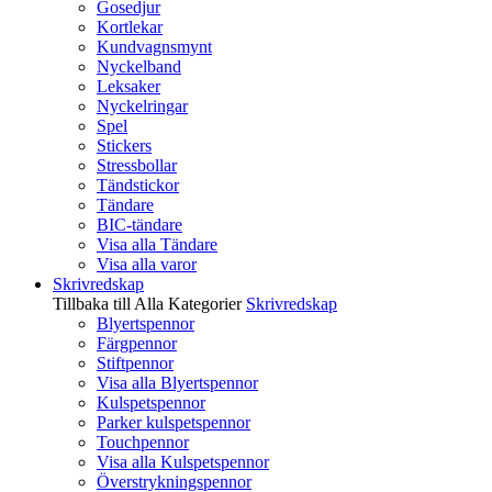
Gosedjur
Kortlekar
Kundvagnsmynt
Nyckelband
Leksaker
Nyckelringar
Spel
Stickers
Stressbollar
Tändstickor
Tändare
BIC-tändare
Visa alla Tändare
Visa alla varor
Skrivredskap
Tillbaka till Alla Kategorier
Skrivredskap
Blyertspennor
Färgpennor
Stiftpennor
Visa alla Blyertspennor
Kulspetspennor
Parker kulspetspennor
Touchpennor
Visa alla Kulspetspennor
Överstrykningspennor