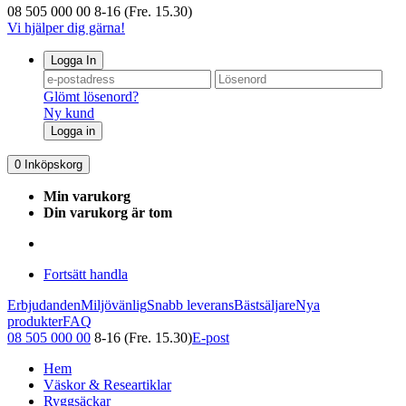
08 505 000 00
8-16 (Fre. 15.30)
Vi hjälper dig gärna!
Logga In
Glömt lösenord?
Ny kund
Logga in
0
Inköpskorg
Min varukorg
Din varukorg är tom
Fortsätt handla
Erbjudanden
Miljövänlig
Snabb leverans
Bästsäljare
Nya
produkter
FAQ
08 505 000 00
8-16 (Fre. 15.30)
E-post
Hem
Väskor & Researtiklar
Ryggsäckar