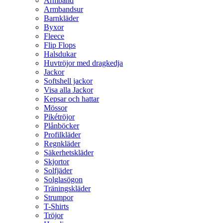
Armband
Armbandsur
Barnkläder
Byxor
Fleece
Flip Flops
Halsdukar
Huvtröjor med dragkedja
Jackor
Softshell jackor
Visa alla Jackor
Kepsar och hattar
Mössor
Pikétröjor
Plånböcker
Profilkläder
Regnkläder
Säkerhetskläder
Skjortor
Solfjäder
Solglasögon
Träningskläder
Strumpor
T-Shirts
Tröjor