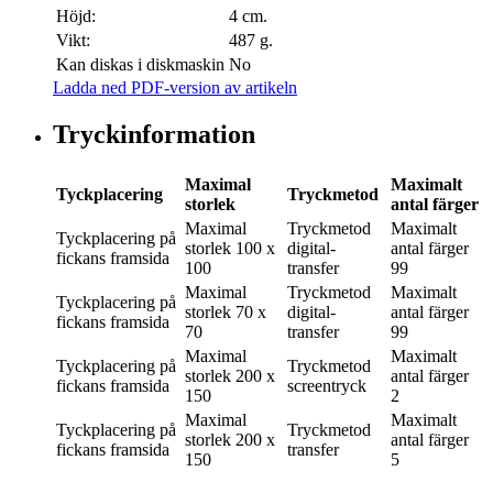
Höjd:
4 cm.
Vikt:
487 g.
Kan diskas i diskmaskin
No
Ladda ned PDF-version av artikeln
Tryckinformation
Maximal
Maximalt
Tyckplacering
Tryckmetod
storlek
antal färger
Maximal
Tryckmetod
Maximalt
Tyckplacering
på
storlek
100 x
digital-
antal färger
fickans framsida
100
transfer
99
Maximal
Tryckmetod
Maximalt
Tyckplacering
på
storlek
70 x
digital-
antal färger
fickans framsida
70
transfer
99
Maximal
Maximalt
Tyckplacering
på
Tryckmetod
storlek
200 x
antal färger
fickans framsida
screentryck
150
2
Maximal
Maximalt
Tyckplacering
på
Tryckmetod
storlek
200 x
antal färger
fickans framsida
transfer
150
5