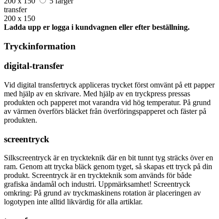
200 x 150
5 färger
transfer
200 x 150
Ladda upp er logga i kundvagnen eller efter beställning.
Tryckinformation
digital-transfer
Vid digital transfertryck appliceras trycket först omvänt på ett papper
med hjälp av en skrivare. Med hjälp av en tryckpress pressas
produkten och papperet mot varandra vid hög temperatur. På grund
av värmen överförs bläcket från överföringspapperet och fäster på
produkten.
screentryck
Silkscreentryck är en tryckteknik där en bit tunnt tyg sträcks över en
ram. Genom att trycka bläck genom tyget, så skapas ett tryck på din
produkt. Screentryck är en tryckteknik som används för både
grafiska ändamål och industri. Uppmärksamhet! Screentryck
omkring: På grund av tryckmaskinens rotation är placeringen av
logotypen inte alltid likvärdig för alla artiklar.