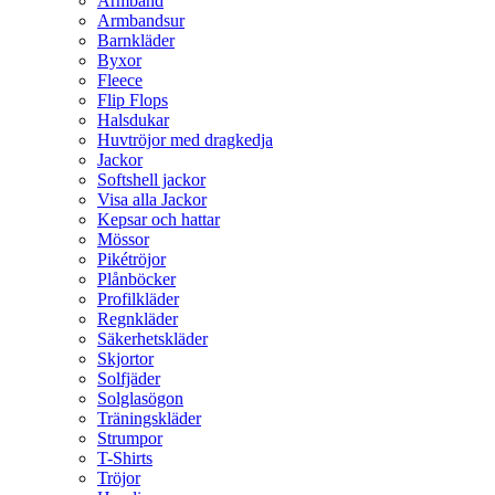
Armband
Armbandsur
Barnkläder
Byxor
Fleece
Flip Flops
Halsdukar
Huvtröjor med dragkedja
Jackor
Softshell jackor
Visa alla Jackor
Kepsar och hattar
Mössor
Pikétröjor
Plånböcker
Profilkläder
Regnkläder
Säkerhetskläder
Skjortor
Solfjäder
Solglasögon
Träningskläder
Strumpor
T-Shirts
Tröjor