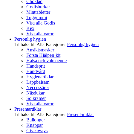
Choklad
Godisburkar
Minttabletter
Tuggummi
Visa alla Godis
Kex
Visa alla varor
Personlig hygien
Tillbaka till Alla Kategorier
Personlig hygien
Ansiktsmasker
Första Hjälpen-kit
Halsa och valmaende
Handsprit
Handvård
Hygienartiklar
Läppbalsam
Neccessärer
Näsdukar
Solkrämer
Visa alla varor
Presentartiklar
Tillbaka till Alla Kategorier
Presentartiklar
Ballonger
Knappar
Giveaways