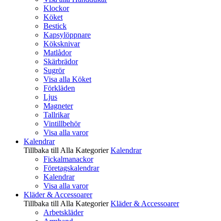
Klockor
Köket
Bestick
Kapsylöppnare
Köksknivar
Matlådor
Skärbrädor
Sugrör
Visa alla Köket
Förkläden
Ljus
Magneter
Tallrikar
Vintillbehör
Visa alla varor
Kalendrar
Tillbaka till Alla Kategorier
Kalendrar
Fickalmanackor
Företagskalendrar
Kalendrar
Visa alla varor
Kläder & Accessoarer
Tillbaka till Alla Kategorier
Kläder & Accessoarer
Arbetskläder