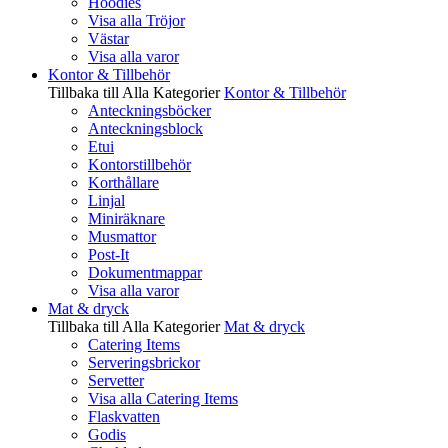
Hoodies
Visa alla Tröjor
Västar
Visa alla varor
Kontor & Tillbehör
Tillbaka till Alla Kategorier
Kontor & Tillbehör
Anteckningsböcker
Anteckningsblock
Etui
Kontorstillbehör
Korthållare
Linjal
Miniräknare
Musmattor
Post-It
Dokumentmappar
Visa alla varor
Mat & dryck
Tillbaka till Alla Kategorier
Mat & dryck
Catering Items
Serveringsbrickor
Servetter
Visa alla Catering Items
Flaskvatten
Godis