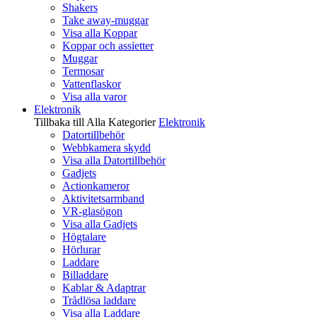
Shakers
Take away-muggar
Visa alla Koppar
Koppar och assietter
Muggar
Termosar
Vattenflaskor
Visa alla varor
Elektronik
Tillbaka till Alla Kategorier
Elektronik
Datortillbehör
Webbkamera skydd
Visa alla Datortillbehör
Gadjets
Actionkameror
Aktivitetsarmband
VR-glasögon
Visa alla Gadjets
Högtalare
Hörlurar
Laddare
Billaddare
Kablar & Adaptrar
Trådlösa laddare
Visa alla Laddare