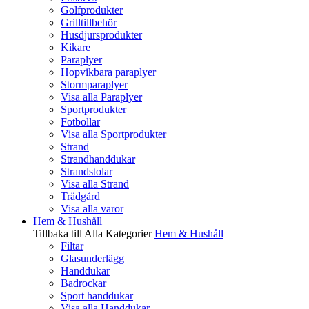
Golfprodukter
Grilltillbehör
Husdjursprodukter
Kikare
Paraplyer
Hopvikbara paraplyer
Stormparaplyer
Visa alla Paraplyer
Sportprodukter
Fotbollar
Visa alla Sportprodukter
Strand
Strandhanddukar
Strandstolar
Visa alla Strand
Trädgård
Visa alla varor
Hem & Hushåll
Tillbaka till Alla Kategorier
Hem & Hushåll
Filtar
Glasunderlägg
Handdukar
Badrockar
Sport handdukar
Visa alla Handdukar