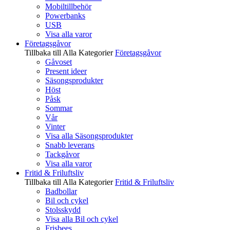
Mobiltillbehör
Powerbanks
USB
Visa alla varor
Företagsgåvor
Tillbaka till Alla Kategorier
Företagsgåvor
Gåvoset
Present ideer
Säsongsprodukter
Höst
Påsk
Sommar
Vår
Vinter
Visa alla Säsongsprodukter
Snabb leverans
Tackgåvor
Visa alla varor
Fritid & Friluftsliv
Tillbaka till Alla Kategorier
Fritid & Friluftsliv
Badbollar
Bil och cykel
Stolsskydd
Visa alla Bil och cykel
Frisbees