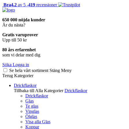
Bra
4.2
av 5 -
419
recensioner
650 000 nöjda kunder
Är du nästa?
Gratis varuprover
Upp till 50 kr
80 års erfarenhet
som vi delar med dig
Söka
Logga in
Se hela vårt sortiment
Stäng
Meny
Terug
Kategorier
Drickflaskor
Tillbaka till Alla Kategorier
Drickflaskor
Drickflaskor
Glas
Te glas
Vinglas
Ölglas
Visa alla Glas
Koppar