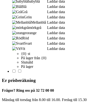
babyblå
Laddar data
Blå
Laddar data
Grå
Laddar data
Grön
Laddar data
Mellanblå
Laddar data
mörkgrå
Laddar data
orange
Laddar data
Röd
Laddar data
Svart
Laddar data
Vit
Laddar data
{0} st
På lager från {0}
Slutsåld
På lager
Er prisberäkning
Frågor? Ring oss på 32 72 00 00
Måndag till torsdag från 8.00 till 16.00. Fredag ​​till 15.30