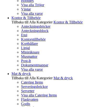
Hoodies
Visa alla Tröjor
Västar
Visa alla varor
Kontor & Tillbehör
Tillbaka till Alla Kategorier
Kontor & Tillbehör
Anteckningsböcker
Anteckningsblock
Etui
Kontorstillbehör
Korthållare
Linjal
Miniräknare
Musmattor
Post-It
Dokumentmappar
Visa alla varor
Mat & dryck
Tillbaka till Alla Kategorier
Mat & dryck
Catering Items
Serveringsbrickor
Servetter
Visa alla Catering Items
Flaskvatten
Godis