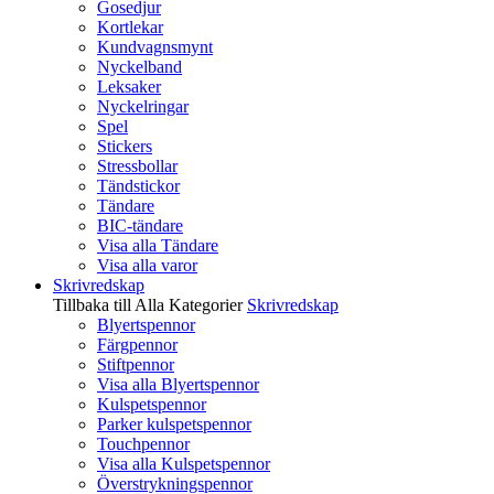
Gosedjur
Kortlekar
Kundvagnsmynt
Nyckelband
Leksaker
Nyckelringar
Spel
Stickers
Stressbollar
Tändstickor
Tändare
BIC-tändare
Visa alla Tändare
Visa alla varor
Skrivredskap
Tillbaka till Alla Kategorier
Skrivredskap
Blyertspennor
Färgpennor
Stiftpennor
Visa alla Blyertspennor
Kulspetspennor
Parker kulspetspennor
Touchpennor
Visa alla Kulspetspennor
Överstrykningspennor