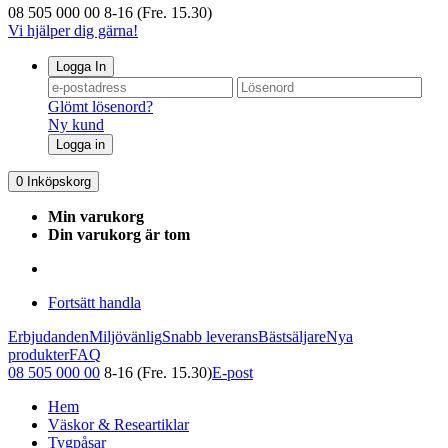
08 505 000 00
8-16 (Fre. 15.30)
Vi hjälper dig gärna!
Logga In
Glömt lösenord?
Ny kund
Logga in
0
Inköpskorg
Min varukorg
Din varukorg är tom
Fortsätt handla
Erbjudanden
Miljövänlig
Snabb leverans
Bästsäljare
Nya
produkter
FAQ
08 505 000 00
8-16 (Fre. 15.30)
E-post
Hem
Väskor & Researtiklar
Tygpåsar