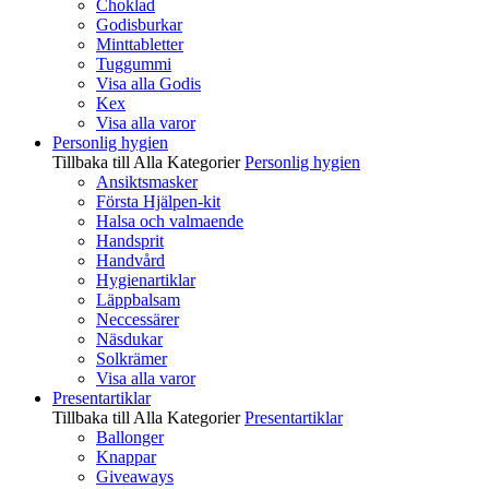
Choklad
Godisburkar
Minttabletter
Tuggummi
Visa alla Godis
Kex
Visa alla varor
Personlig hygien
Tillbaka till Alla Kategorier
Personlig hygien
Ansiktsmasker
Första Hjälpen-kit
Halsa och valmaende
Handsprit
Handvård
Hygienartiklar
Läppbalsam
Neccessärer
Näsdukar
Solkrämer
Visa alla varor
Presentartiklar
Tillbaka till Alla Kategorier
Presentartiklar
Ballonger
Knappar
Giveaways