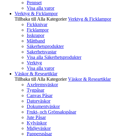
Pennset
Visa alla varor
Verktyg & Ficklampor
Tillbaka till Alla Kategorier
Verktyg & Ficklampor
Fickknivar
Ficklampor
Isskrapor
Måttband
Säkerhetsprodukter
Sakerhetsvastar
Visa alla Säkerhetsprodukter
Verktyg
Visa alla varor
Väskor & Researtiklar
Tillbaka till Alla Kategorier
Väskor & Researtiklar
Axelremsväskor
Tygpåsar
Canvas Påsar
Datorväskor
Dokumentväskor
Frukt- och Grönsakspåsar
Jute Påsar
Kylväskor
Midjeväskor
Papperspåsar