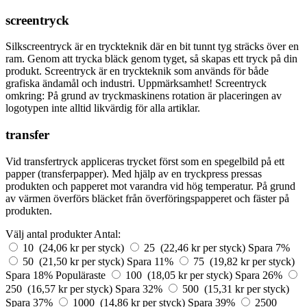
screentryck
Silkscreentryck är en tryckteknik där en bit tunnt tyg sträcks över en
ram. Genom att trycka bläck genom tyget, så skapas ett tryck på din
produkt. Screentryck är en tryckteknik som används för både
grafiska ändamål och industri. Uppmärksamhet! Screentryck
omkring: På grund av tryckmaskinens rotation är placeringen av
logotypen inte alltid likvärdig för alla artiklar.
transfer
Vid transfertryck appliceras trycket först som en spegelbild på ett
papper (transferpapper). Med hjälp av en tryckpress pressas
produkten och papperet mot varandra vid hög temperatur. På grund
av värmen överförs bläcket från överföringspapperet och fäster på
produkten.
Välj antal produkter
Antal:
10 (24,06 kr per styck)
25 (22,46 kr per styck)
Spara 7%
50 (21,50 kr per styck)
Spara 11%
75 (19,82 kr per styck)
Spara 18%
Populäraste
100 (18,05 kr per styck)
Spara 26%
250 (16,57 kr per styck)
Spara 32%
500 (15,31 kr per styck)
Spara 37%
1000 (14,86 kr per styck)
Spara 39%
2500