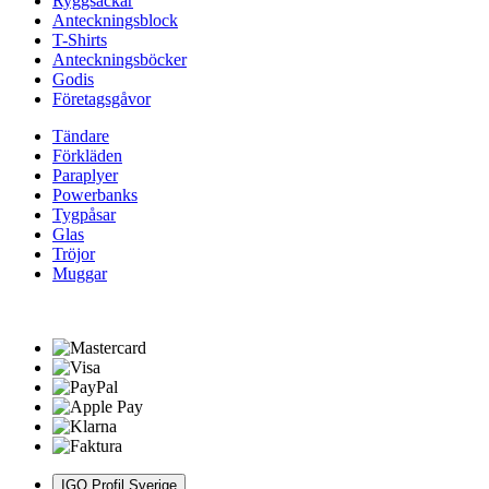
Ryggsäckar
Anteckningsblock
T-Shirts
Anteckningsböcker
Godis
Företagsgåvor
Tändare
Förkläden
Paraplyer
Powerbanks
Tygpåsar
Glas
Tröjor
Muggar
IGO Profil Sverige