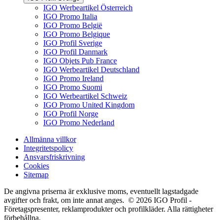
IGO Werbeartikel Österreich
IGO Promo Italia
IGO Promo België
IGO Promo Belgique
IGO Profil Sverige
IGO Profil Danmark
IGO Objets Pub France
IGO Werbeartikel Deutschland
IGO Promo Ireland
IGO Promo Suomi
IGO Werbeartikel Schweiz
IGO Promo United Kingdom
IGO Profil Norge
IGO Promo Nederland
Allmänna villkor
Integritetspolicy
Ansvarsfriskrivning
Cookies
Sitemap
De angivna priserna är exklusive moms, eventuellt lagstadgade
avgifter och frakt, om inte annat anges. © 2026 IGO Profil -
Företagspresenter, reklamprodukter och profilkläder. Alla rättigheter
förbehållna.