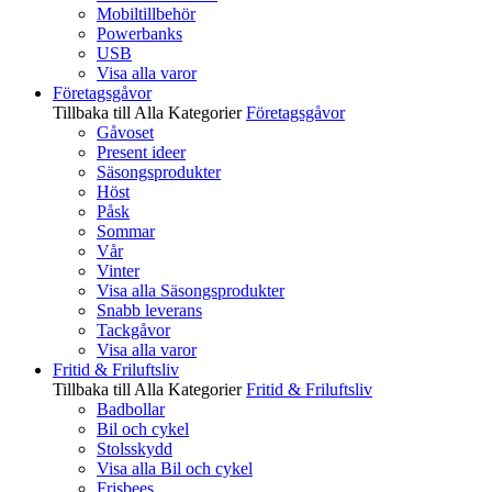
Mobiltillbehör
Powerbanks
USB
Visa alla varor
Företagsgåvor
Tillbaka till Alla Kategorier
Företagsgåvor
Gåvoset
Present ideer
Säsongsprodukter
Höst
Påsk
Sommar
Vår
Vinter
Visa alla Säsongsprodukter
Snabb leverans
Tackgåvor
Visa alla varor
Fritid & Friluftsliv
Tillbaka till Alla Kategorier
Fritid & Friluftsliv
Badbollar
Bil och cykel
Stolsskydd
Visa alla Bil och cykel
Frisbees