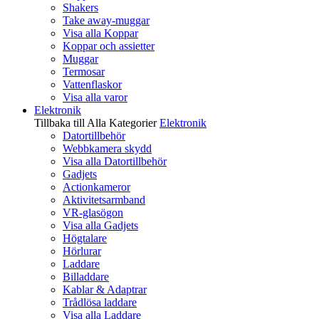
Shakers
Take away-muggar
Visa alla Koppar
Koppar och assietter
Muggar
Termosar
Vattenflaskor
Visa alla varor
Elektronik
Tillbaka till Alla Kategorier
Elektronik
Datortillbehör
Webbkamera skydd
Visa alla Datortillbehör
Gadjets
Actionkameror
Aktivitetsarmband
VR-glasögon
Visa alla Gadjets
Högtalare
Hörlurar
Laddare
Billaddare
Kablar & Adaptrar
Trådlösa laddare
Visa alla Laddare