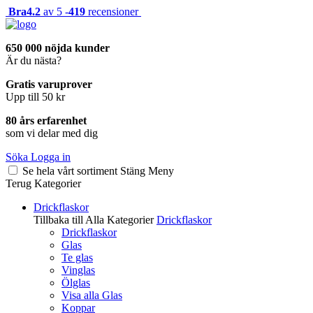
Bra
4.2
av 5 -
419
recensioner
650 000 nöjda kunder
Är du nästa?
Gratis varuprover
Upp till 50 kr
80 års erfarenhet
som vi delar med dig
Söka
Logga in
Se hela vårt sortiment
Stäng
Meny
Terug
Kategorier
Drickflaskor
Tillbaka till Alla Kategorier
Drickflaskor
Drickflaskor
Glas
Te glas
Vinglas
Ölglas
Visa alla Glas
Koppar