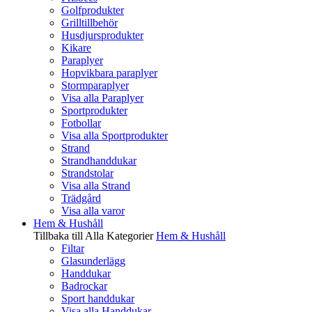
Golfprodukter
Grilltillbehör
Husdjursprodukter
Kikare
Paraplyer
Hopvikbara paraplyer
Stormparaplyer
Visa alla Paraplyer
Sportprodukter
Fotbollar
Visa alla Sportprodukter
Strand
Strandhanddukar
Strandstolar
Visa alla Strand
Trädgård
Visa alla varor
Hem & Hushåll
Tillbaka till Alla Kategorier
Hem & Hushåll
Filtar
Glasunderlägg
Handdukar
Badrockar
Sport handdukar
Visa alla Handdukar