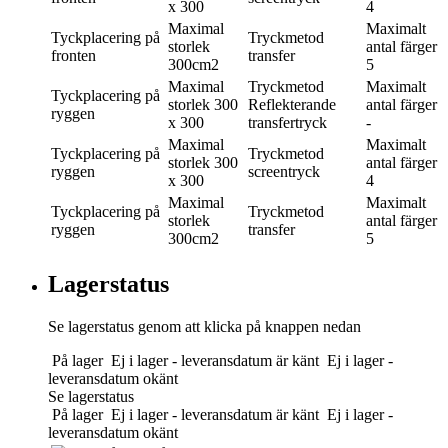
x 300
4
Maximal
Maximalt
Tyckplacering
på
Tryckmetod
storlek
antal färger
fronten
transfer
300cm2
5
Maximal
Tryckmetod
Maximalt
Tyckplacering
på
storlek
300
Reflekterande
antal färger
ryggen
x 300
transfertryck
-
Maximal
Maximalt
Tyckplacering
på
Tryckmetod
storlek
300
antal färger
ryggen
screentryck
x 300
4
Maximal
Maximalt
Tyckplacering
på
Tryckmetod
storlek
antal färger
ryggen
transfer
300cm2
5
Lagerstatus
Se lagerstatus genom att klicka på knappen nedan
På lager
Ej i lager - leveransdatum är känt
Ej i lager -
leveransdatum okänt
Se lagerstatus
På lager
Ej i lager - leveransdatum är känt
Ej i lager -
leveransdatum okänt