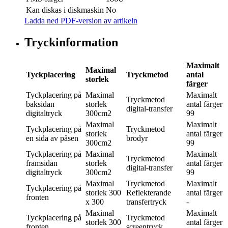
Kan diskas i diskmaskin
No
Ladda ned PDF-version av artikeln
Tryckinformation
Maximalt
Maximal
Tyckplacering
Tryckmetod
antal
storlek
färger
Tyckplacering
på
Maximal
Maximalt
Tryckmetod
baksidan
storlek
antal färger
digital-transfer
digitaltryck
300cm2
99
Maximal
Maximalt
Tyckplacering
på
Tryckmetod
storlek
antal färger
en sida av påsen
brodyr
300cm2
99
Tyckplacering
på
Maximal
Maximalt
Tryckmetod
framsidan
storlek
antal färger
digital-transfer
digitaltryck
300cm2
99
Maximal
Tryckmetod
Maximalt
Tyckplacering
på
storlek
300
Reflekterande
antal färger
fronten
x 300
transfertryck
-
Maximal
Maximalt
Tyckplacering
på
Tryckmetod
storlek
300
antal färger
fronten
screentryck