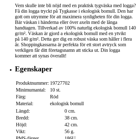
Vem skulle inte bli nöjd med en praktisk tygväska med logga?
Få din logga tryckt på Tygkasse i ekologisk bomull. Den har
gott om utrymme för att maximera synligheten för din logga.
Bär väskan i händerna eller över axeln med de långa
handtagen. Tillverkad av 100% naturlig ekologisk bomull 140
gr/m². Väskan är gjord a ekologisk bomull med en ytvikt
på 140 g/m². Detta ger dig en robust väska som håller i flera
år. Shoppingkassarna är perfekta för ett stort avtryck som
verkligen får ditt företagsnamn att sticka ut. Din logga
kommer att synas överallt!
Egenskaper
Produktnummer:
19727702
Minimumantal:
10 st.
Färg:
Röd
Material:
ekologisk bomull
Längd:
0 cm.
Bredd:
38 cm.
Höjd:
42 cm.
Vikt:
56 g.
PMS-färger
186U