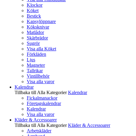
Klockor
Köket
Bestick
Kapsylöppnare
Köksknivar
Matlådor
Skärbrädor
Sugrör
Visa alla Köket
Förkläden
Ljus
Magneter
Tallrikar
Vintillbehör
Visa alla varor
Kalendrar
Tillbaka till Alla Kategorier
Kalendrar
Fickalmanackor
Företagskalendrar
Kalendrar
Visa alla varor
Kläder & Accessoarer
Tillbaka till Alla Kategorier
Kläder & Accessoarer
Arbetskläder