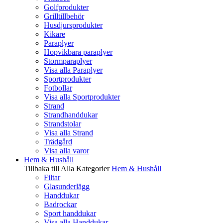
Golfprodukter
Grilltillbehör
Husdjursprodukter
Kikare
Paraplyer
Hopvikbara paraplyer
Stormparaplyer
Visa alla Paraplyer
Sportprodukter
Fotbollar
Visa alla Sportprodukter
Strand
Strandhanddukar
Strandstolar
Visa alla Strand
Trädgård
Visa alla varor
Hem & Hushåll
Tillbaka till Alla Kategorier
Hem & Hushåll
Filtar
Glasunderlägg
Handdukar
Badrockar
Sport handdukar
Visa alla Handdukar