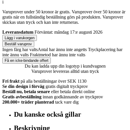
i
Varuprover under 50 kronor är gratis. Varuprover över 50 kronor är
gratis när en fullständig beställning görs på produkten. Varuprover
skickas utan tryck och kan inte returneras.
Leveransdatum
Förväntat: måndag 17:e augusti 2026
Lägg i varukorgen
Beställ varuprov
Ingen färg har valts
Antal har ännu inte angetts
Tryckplacering har
inte ännu valts
Fraktmetod har ännu inte valts
Få en icke-bindande offert
Du kan ladda upp din logotyp i kundvagnen
Varuprover levereras alltid utan tryck
Fri frakt
på alla beställningar över SEK 1130
Se din design i förväg
gratis digitalt tryckprov
Beställ nu, betala senare
eller betala direkt online
Gratis avbeställning
innan godkännande av tryckprov
200.000+
träder planterad
tack vare dig
Du kanske också gillar
Beskrivning