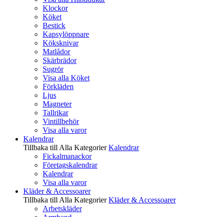
Klockor
Köket
Bestick
Kapsylöppnare
Köksknivar
Matlådor
Skärbrädor
Sugrör
Visa alla Köket
Förkläden
Ljus
Magneter
Tallrikar
Vintillbehör
Visa alla varor
Kalendrar
Tillbaka till Alla Kategorier
Kalendrar
Fickalmanackor
Företagskalendrar
Kalendrar
Visa alla varor
Kläder & Accessoarer
Tillbaka till Alla Kategorier
Kläder & Accessoarer
Arbetskläder