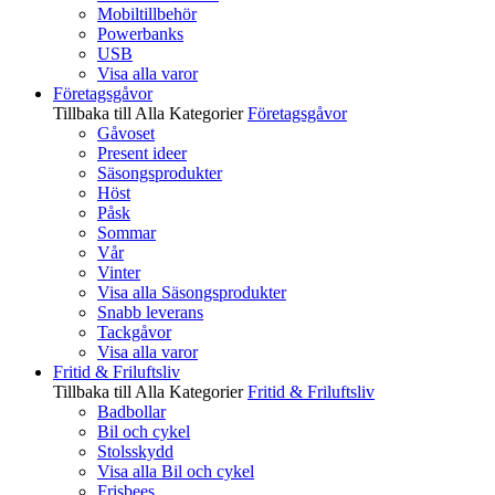
Mobiltillbehör
Powerbanks
USB
Visa alla varor
Företagsgåvor
Tillbaka till Alla Kategorier
Företagsgåvor
Gåvoset
Present ideer
Säsongsprodukter
Höst
Påsk
Sommar
Vår
Vinter
Visa alla Säsongsprodukter
Snabb leverans
Tackgåvor
Visa alla varor
Fritid & Friluftsliv
Tillbaka till Alla Kategorier
Fritid & Friluftsliv
Badbollar
Bil och cykel
Stolsskydd
Visa alla Bil och cykel
Frisbees