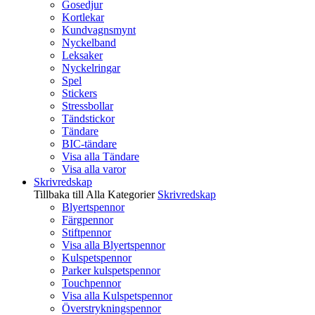
Gosedjur
Kortlekar
Kundvagnsmynt
Nyckelband
Leksaker
Nyckelringar
Spel
Stickers
Stressbollar
Tändstickor
Tändare
BIC-tändare
Visa alla Tändare
Visa alla varor
Skrivredskap
Tillbaka till Alla Kategorier
Skrivredskap
Blyertspennor
Färgpennor
Stiftpennor
Visa alla Blyertspennor
Kulspetspennor
Parker kulspetspennor
Touchpennor
Visa alla Kulspetspennor
Överstrykningspennor