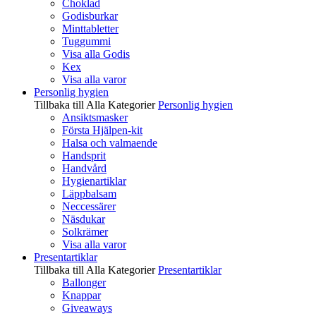
Choklad
Godisburkar
Minttabletter
Tuggummi
Visa alla Godis
Kex
Visa alla varor
Personlig hygien
Tillbaka till Alla Kategorier
Personlig hygien
Ansiktsmasker
Första Hjälpen-kit
Halsa och valmaende
Handsprit
Handvård
Hygienartiklar
Läppbalsam
Neccessärer
Näsdukar
Solkrämer
Visa alla varor
Presentartiklar
Tillbaka till Alla Kategorier
Presentartiklar
Ballonger
Knappar
Giveaways