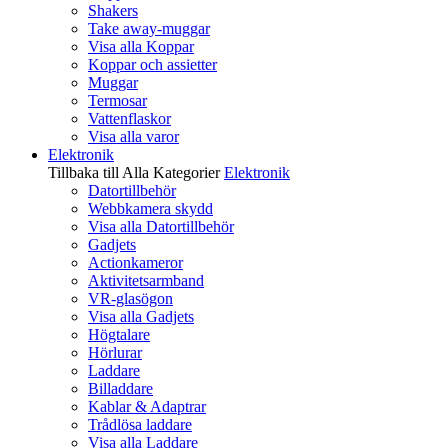
Shakers
Take away-muggar
Visa alla Koppar
Koppar och assietter
Muggar
Termosar
Vattenflaskor
Visa alla varor
Elektronik
Tillbaka till Alla Kategorier
Elektronik
Datortillbehör
Webbkamera skydd
Visa alla Datortillbehör
Gadjets
Actionkameror
Aktivitetsarmband
VR-glasögon
Visa alla Gadjets
Högtalare
Hörlurar
Laddare
Billaddare
Kablar & Adaptrar
Trådlösa laddare
Visa alla Laddare