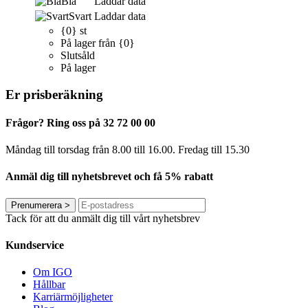
Blå
Laddar data
Svart
Laddar data
{0} st
På lager från {0}
Slutsåld
På lager
Er prisberäkning
Frågor? Ring oss på 32 72 00 00
Måndag till torsdag från 8.00 till 16.00. Fredag ​​till 15.30
Anmäl dig till nyhetsbrevet och få 5% rabatt
Prenumerera
>
Tack för att du anmält dig till vårt nyhetsbrev
Kundservice
Om IGO
Hållbar
Karriärmöjligheter