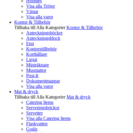
Hoodies
Visa alla Tröjor
Västar
Visa alla varor
Kontor & Tillbehör
Tillbaka till Alla Kategorier
Kontor & Tillbehör
Anteckningsböcker
Anteckningsblock
Etui
Kontorstillbehör
Korthållare
Linjal
Miniräknare
Musmattor
Post-It
Dokumentmappar
Visa alla varor
Mat & dryck
Tillbaka till Alla Kategorier
Mat & dryck
Catering Items
Serveringsbrickor
Servetter
Visa alla Catering Items
Flaskvatten
Godis