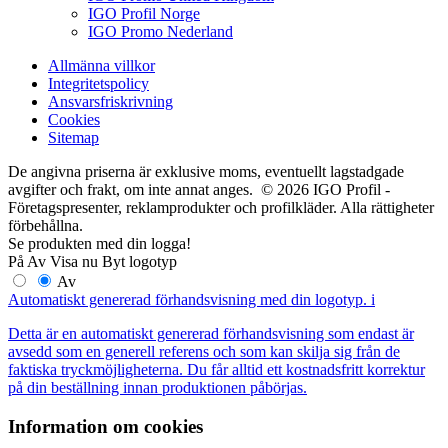
IGO Profil Norge
IGO Promo Nederland
Allmänna villkor
Integritetspolicy
Ansvarsfriskrivning
Cookies
Sitemap
De angivna priserna är exklusive moms, eventuellt lagstadgade
avgifter och frakt, om inte annat anges. © 2026 IGO Profil -
Företagspresenter, reklamprodukter och profilkläder. Alla rättigheter
förbehållna.
Se produkten med din logga!
På
Av
Visa nu
Byt logotyp
Av
Automatiskt genererad förhandsvisning med din logotyp.
i
Detta är en automatiskt genererad förhandsvisning som endast är
avsedd som en generell referens och som kan skilja sig från de
faktiska tryckmöjligheterna. Du får alltid ett kostnadsfritt korrektur
på din beställning innan produktionen påbörjas.
Information om cookies