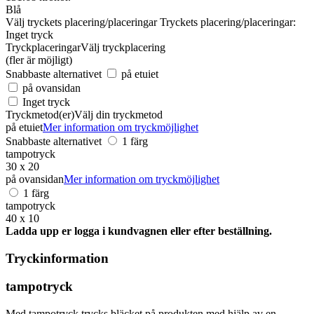
Blå
Välj tryckets placering/placeringar
Tryckets placering/placeringar:
Inget tryck
Tryckplaceringar
Välj tryckplacering
(fler är möjligt)
Snabbaste alternativet
på etuiet
på ovansidan
Inget tryck
Tryckmetod(er)
Välj din tryckmetod
på etuiet
Mer information om tryckmöjlighet
Snabbaste alternativet
1 färg
tampotryck
30 x 20
på ovansidan
Mer information om tryckmöjlighet
1 färg
tampotryck
40 x 10
Ladda upp er logga i kundvagnen eller efter beställning.
Tryckinformation
tampotryck
Med tampotryck trycks bläcket på produkten med hjälp av en