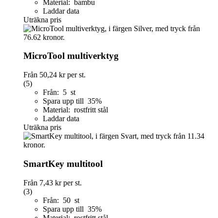
Material: bambu
Laddar data
Uträkna pris
MicroTool multiverktyg
Från
50,24 kr
per st.
(5)
Från: 5 st
Spara upp till 35%
Material: rostfritt stål
Laddar data
Uträkna pris
SmartKey multitool
Från
7,43 kr
per st.
(3)
Från: 50 st
Spara upp till 35%
Material: rostfritt stål