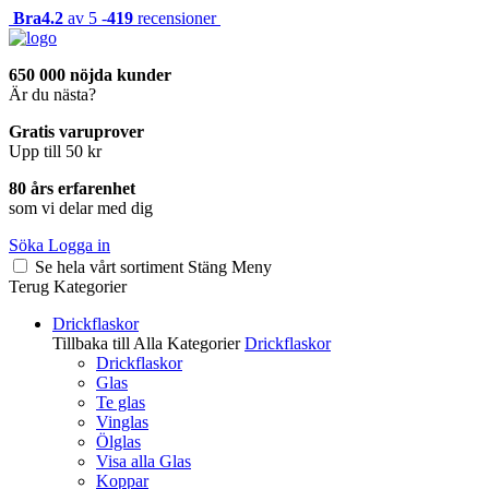
Bra
4.2
av 5 -
419
recensioner
650 000 nöjda kunder
Är du nästa?
Gratis varuprover
Upp till 50 kr
80 års erfarenhet
som vi delar med dig
Söka
Logga in
Se hela vårt sortiment
Stäng
Meny
Terug
Kategorier
Drickflaskor
Tillbaka till Alla Kategorier
Drickflaskor
Drickflaskor
Glas
Te glas
Vinglas
Ölglas
Visa alla Glas
Koppar