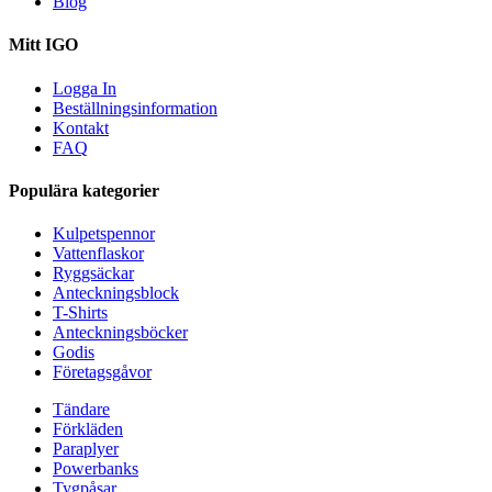
Blog
Mitt IGO
Logga In
Beställningsinformation
Kontakt
FAQ
Populära kategorier
Kulpetspennor
Vattenflaskor
Ryggsäckar
Anteckningsblock
T-Shirts
Anteckningsböcker
Godis
Företagsgåvor
Tändare
Förkläden
Paraplyer
Powerbanks
Tygpåsar