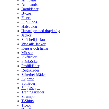
Armband
Armbandsur
Barnkläder
Byxor
Fleece
Flip Flops
Halsdukar
Huvtröjor med dragkedja
Jackor
Softshell jackor
Visa alla Jackor
Kepsar och hattar
Mössor
Pikétröjor
Plånböcker
Profilkläder
Regnkläder
Säkerhetskläder
Skjortor
Solfjäder
Solglasögon
Träningskläder
Strumpor
T-Shirts
Tröjor