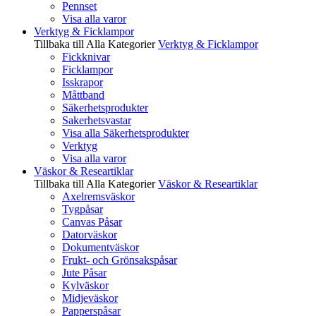
Pennset
Visa alla varor
Verktyg & Ficklampor
Tillbaka till Alla Kategorier
Verktyg & Ficklampor
Fickknivar
Ficklampor
Isskrapor
Måttband
Säkerhetsprodukter
Sakerhetsvastar
Visa alla Säkerhetsprodukter
Verktyg
Visa alla varor
Väskor & Researtiklar
Tillbaka till Alla Kategorier
Väskor & Researtiklar
Axelremsväskor
Tygpåsar
Canvas Påsar
Datorväskor
Dokumentväskor
Frukt- och Grönsakspåsar
Jute Påsar
Kylväskor
Midjeväskor
Papperspåsar