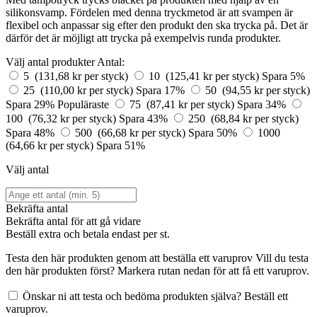
silikonsvamp. Fördelen med denna tryckmetod är att svampen är
flexibel och anpassar sig efter den produkt den ska trycka på. Det är
därför det är möjligt att trycka på exempelvis runda produkter.
Välj antal produkter
Antal:
5 (131,68 kr per styck)
10 (125,41 kr per styck)
Spara 5%
25 (110,00 kr per styck)
Spara 17%
50 (94,55 kr per styck)
Spara 29%
Populäraste
75 (87,41 kr per styck)
Spara 34%
100 (76,32 kr per styck)
Spara 43%
250 (68,84 kr per styck)
Spara 48%
500 (66,68 kr per styck)
Spara 50%
1000
(64,66 kr per styck)
Spara 51%
Välj antal
Bekräfta antal
Bekräfta antal för att gå vidare
Beställ
extra och betala endast
per st.
Testa den här produkten genom att beställa ett varuprov
Vill du testa
den här produkten först? Markera rutan nedan för att få ett varuprov.
Önskar ni att testa och bedöma produkten själva? Beställ ett
varuprov.