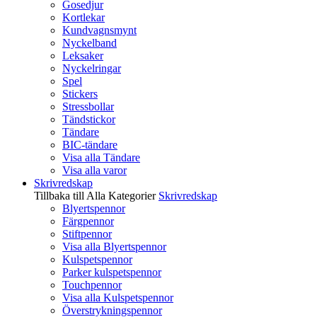
Gosedjur
Kortlekar
Kundvagnsmynt
Nyckelband
Leksaker
Nyckelringar
Spel
Stickers
Stressbollar
Tändstickor
Tändare
BIC-tändare
Visa alla Tändare
Visa alla varor
Skrivredskap
Tillbaka till Alla Kategorier
Skrivredskap
Blyertspennor
Färgpennor
Stiftpennor
Visa alla Blyertspennor
Kulspetspennor
Parker kulspetspennor
Touchpennor
Visa alla Kulspetspennor
Överstrykningspennor