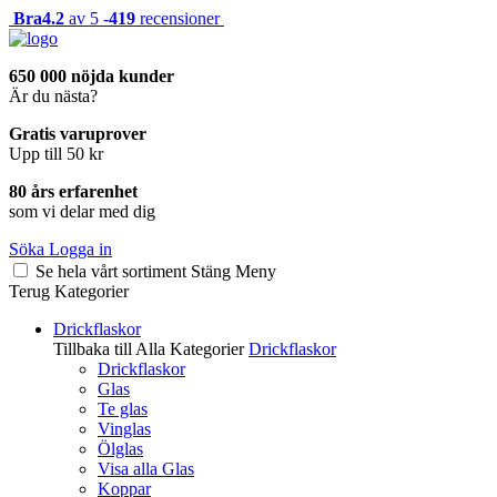
Bra
4.2
av 5 -
419
recensioner
650 000 nöjda kunder
Är du nästa?
Gratis varuprover
Upp till 50 kr
80 års erfarenhet
som vi delar med dig
Söka
Logga in
Se hela vårt sortiment
Stäng
Meny
Terug
Kategorier
Drickflaskor
Tillbaka till Alla Kategorier
Drickflaskor
Drickflaskor
Glas
Te glas
Vinglas
Ölglas
Visa alla Glas
Koppar