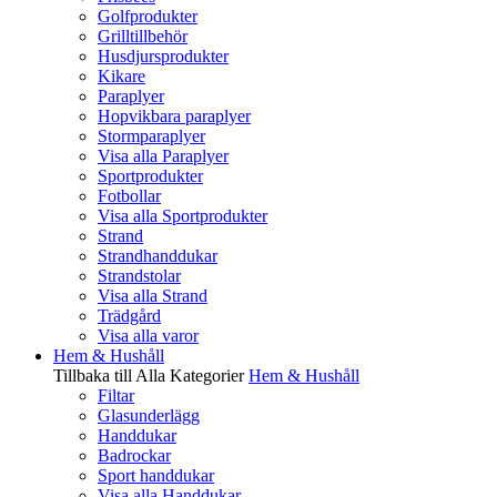
Golfprodukter
Grilltillbehör
Husdjursprodukter
Kikare
Paraplyer
Hopvikbara paraplyer
Stormparaplyer
Visa alla Paraplyer
Sportprodukter
Fotbollar
Visa alla Sportprodukter
Strand
Strandhanddukar
Strandstolar
Visa alla Strand
Trädgård
Visa alla varor
Hem & Hushåll
Tillbaka till Alla Kategorier
Hem & Hushåll
Filtar
Glasunderlägg
Handdukar
Badrockar
Sport handdukar
Visa alla Handdukar