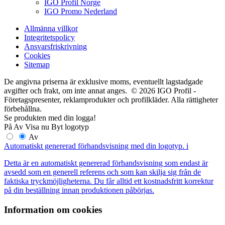
IGO Profil Norge
IGO Promo Nederland
Allmänna villkor
Integritetspolicy
Ansvarsfriskrivning
Cookies
Sitemap
De angivna priserna är exklusive moms, eventuellt lagstadgade
avgifter och frakt, om inte annat anges. © 2026 IGO Profil -
Företagspresenter, reklamprodukter och profilkläder. Alla rättigheter
förbehållna.
Se produkten med din logga!
På
Av
Visa nu
Byt logotyp
Av
Automatiskt genererad förhandsvisning med din logotyp.
i
Detta är en automatiskt genererad förhandsvisning som endast är
avsedd som en generell referens och som kan skilja sig från de
faktiska tryckmöjligheterna. Du får alltid ett kostnadsfritt korrektur
på din beställning innan produktionen påbörjas.
Information om cookies