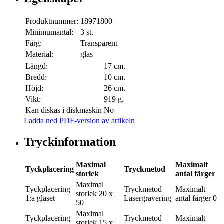
Produktnummer:
18971800
Minimumantal:
3 st.
Färg:
Transparent
Material:
glas
Längd:
17 cm.
Bredd:
10 cm.
Höjd:
26 cm.
Vikt:
919 g.
Kan diskas i diskmaskin
No
Ladda ned PDF-version av artikeln
Tryckinformation
Maximal
Maximalt
Tyckplacering
Tryckmetod
storlek
antal färger
Maximal
Tyckplacering
Tryckmetod
Maximalt
storlek
20 x
1:a glaset
Lasergravering
antal färger
0
50
Maximal
Tyckplacering
Tryckmetod
Maximalt
storlek
15 x