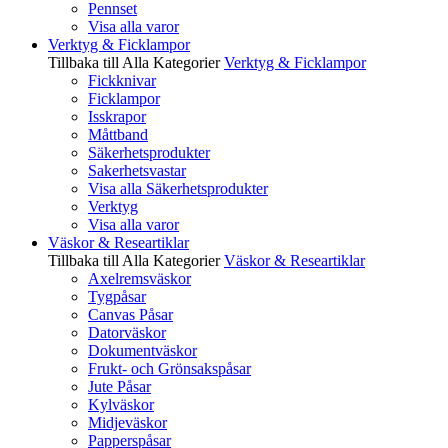
Pennset
Visa alla varor
Verktyg & Ficklampor
Tillbaka till Alla Kategorier
Verktyg & Ficklampor
Fickknivar
Ficklampor
Isskrapor
Måttband
Säkerhetsprodukter
Sakerhetsvastar
Visa alla Säkerhetsprodukter
Verktyg
Visa alla varor
Väskor & Researtiklar
Tillbaka till Alla Kategorier
Väskor & Researtiklar
Axelremsväskor
Tygpåsar
Canvas Påsar
Datorväskor
Dokumentväskor
Frukt- och Grönsakspåsar
Jute Påsar
Kylväskor
Midjeväskor
Papperspåsar