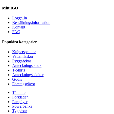
Mitt IGO
Logga In
Beställningsinformation
Kontakt
FAQ
Populära kategorier
Kulpetspennor
Vattenflaskor
Ryggsäckar
Anteckningsblock
T-Shirts
Anteckningsböcker
Godis
Företagsgåvor
Tändare
Förkläden
Paraplyer
Powerbanks
Tygpåsar