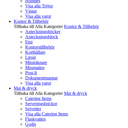
Hoodies
Visa alla Tröjor
Västar
Visa alla varor
Kontor & Tillbehör
Tillbaka till Alla Kategorier
Kontor & Tillbehör
Anteckningsböcker
Anteckningsblock
Etui
Kontorstillbehör
Korthållare
Linjal
Miniräknare
Musmattor
Post-It
Dokumentmappar
Visa alla varor
Mat & dryck
Tillbaka till Alla Kategorier
Mat & dryck
Catering Items
Serveringsbrickor
Servetter
Visa alla Catering Items
Flaskvatten
Godis