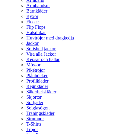
Armband
Armbandsur
Barnkläder
Byxor
Fleece
Flip Flops
Halsdukar
Huvtröjor med dragkedja
Jackor
Softshell jackor
Visa alla Jackor
Kepsar och hattar
Mössor
Pikétröjor
Plånböcker
Profilkläder
Regnkläder
Säkerhetskläder
Skjortor
Solfjäder
Solglasögon
Träningskläder
Strumpor
T-Shirts
Tröjor