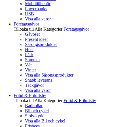
Mobiltillbehör
Powerbanks
USB
Visa alla varor
Företagsgåvor
Tillbaka till Alla Kategorier
Företagsgåvor
Gåvoset
Present ideer
Säsongsprodukter
Höst
Påsk
Sommar
Vår
Vinter
Visa alla Säsongsprodukter
Snabb leverans
Tackgåvor
Visa alla varor
Fritid & Friluftsliv
Tillbaka till Alla Kategorier
Fritid & Friluftsliv
Badbollar
Bil och cykel
Stolsskydd
Visa alla Bil och cykel
Frisbees