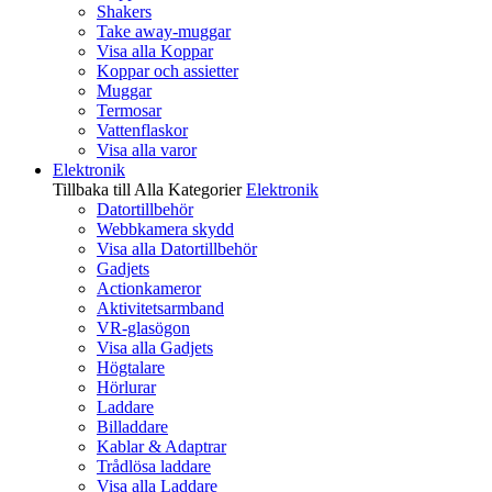
Shakers
Take away-muggar
Visa alla Koppar
Koppar och assietter
Muggar
Termosar
Vattenflaskor
Visa alla varor
Elektronik
Tillbaka till Alla Kategorier
Elektronik
Datortillbehör
Webbkamera skydd
Visa alla Datortillbehör
Gadjets
Actionkameror
Aktivitetsarmband
VR-glasögon
Visa alla Gadjets
Högtalare
Hörlurar
Laddare
Billaddare
Kablar & Adaptrar
Trådlösa laddare
Visa alla Laddare