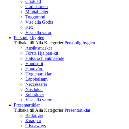
Choklad
Godisburkar
Minttabletter
Tuggummi
Visa alla Godis
Kex
Visa alla varor
Personlig hygien
Tillbaka till Alla Kategorier
Personlig hygien
Ansiktsmasker
Första Hjälpen-kit
Halsa och valmaende
Handsprit
Handvård
Hygienartiklar
Läppbalsam
Neccessärer
Näsdukar
Solkrämer
Visa alla varor
Presentartiklar
Tillbaka till Alla Kategorier
Presentartiklar
Ballonger
Knappar
Giveaways