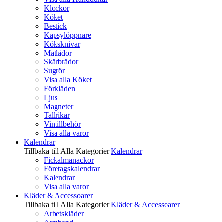
Klockor
Köket
Bestick
Kapsylöppnare
Köksknivar
Matlådor
Skärbrädor
Sugrör
Visa alla Köket
Förkläden
Ljus
Magneter
Tallrikar
Vintillbehör
Visa alla varor
Kalendrar
Tillbaka till Alla Kategorier
Kalendrar
Fickalmanackor
Företagskalendrar
Kalendrar
Visa alla varor
Kläder & Accessoarer
Tillbaka till Alla Kategorier
Kläder & Accessoarer
Arbetskläder