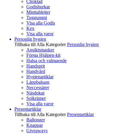
Choklad
Godisburkar
Minttabletter
Tuggummi
Visa alla Godis
Kex
Visa alla varor
Personlig hygien
Tillbaka till Alla Kategorier
Personlig hygien
Ansiktsmasker
Första Hjälpen-kit
Halsa och valmaende
Handsprit
Handvård
Hygienartiklar
Läppbalsam
Neccessärer
Näsdukar
Solkrämer
Visa alla varor
Presentartiklar
Tillbaka till Alla Kategorier
Presentartiklar
Ballonger
Knappar
Giveaways