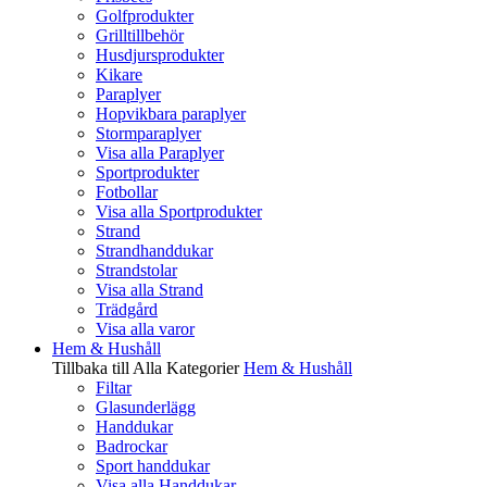
Golfprodukter
Grilltillbehör
Husdjursprodukter
Kikare
Paraplyer
Hopvikbara paraplyer
Stormparaplyer
Visa alla Paraplyer
Sportprodukter
Fotbollar
Visa alla Sportprodukter
Strand
Strandhanddukar
Strandstolar
Visa alla Strand
Trädgård
Visa alla varor
Hem & Hushåll
Tillbaka till Alla Kategorier
Hem & Hushåll
Filtar
Glasunderlägg
Handdukar
Badrockar
Sport handdukar
Visa alla Handdukar