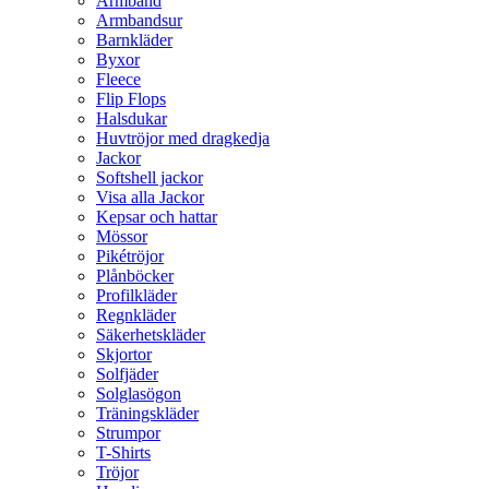
Armband
Armbandsur
Barnkläder
Byxor
Fleece
Flip Flops
Halsdukar
Huvtröjor med dragkedja
Jackor
Softshell jackor
Visa alla Jackor
Kepsar och hattar
Mössor
Pikétröjor
Plånböcker
Profilkläder
Regnkläder
Säkerhetskläder
Skjortor
Solfjäder
Solglasögon
Träningskläder
Strumpor
T-Shirts
Tröjor