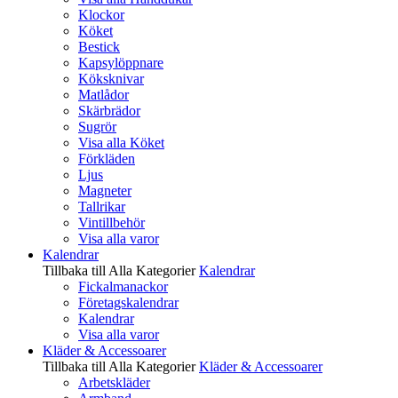
Klockor
Köket
Bestick
Kapsylöppnare
Köksknivar
Matlådor
Skärbrädor
Sugrör
Visa alla Köket
Förkläden
Ljus
Magneter
Tallrikar
Vintillbehör
Visa alla varor
Kalendrar
Tillbaka till Alla Kategorier
Kalendrar
Fickalmanackor
Företagskalendrar
Kalendrar
Visa alla varor
Kläder & Accessoarer
Tillbaka till Alla Kategorier
Kläder & Accessoarer
Arbetskläder