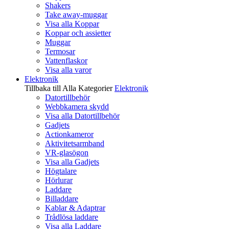
Shakers
Take away-muggar
Visa alla Koppar
Koppar och assietter
Muggar
Termosar
Vattenflaskor
Visa alla varor
Elektronik
Tillbaka till Alla Kategorier
Elektronik
Datortillbehör
Webbkamera skydd
Visa alla Datortillbehör
Gadjets
Actionkameror
Aktivitetsarmband
VR-glasögon
Visa alla Gadjets
Högtalare
Hörlurar
Laddare
Billaddare
Kablar & Adaptrar
Trådlösa laddare
Visa alla Laddare