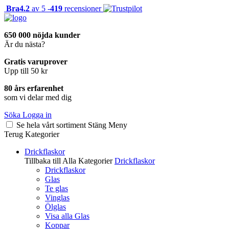
Bra
4.2
av 5 -
419
recensioner
650 000 nöjda kunder
Är du nästa?
Gratis varuprover
Upp till 50 kr
80 års erfarenhet
som vi delar med dig
Söka
Logga in
Se hela vårt sortiment
Stäng
Meny
Terug
Kategorier
Drickflaskor
Tillbaka till Alla Kategorier
Drickflaskor
Drickflaskor
Glas
Te glas
Vinglas
Ölglas
Visa alla Glas
Koppar