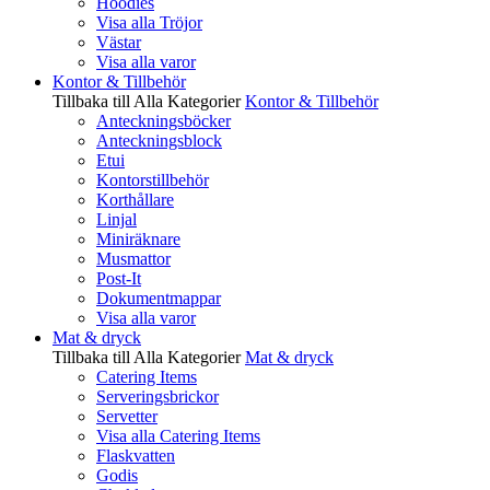
Hoodies
Visa alla Tröjor
Västar
Visa alla varor
Kontor & Tillbehör
Tillbaka till Alla Kategorier
Kontor & Tillbehör
Anteckningsböcker
Anteckningsblock
Etui
Kontorstillbehör
Korthållare
Linjal
Miniräknare
Musmattor
Post-It
Dokumentmappar
Visa alla varor
Mat & dryck
Tillbaka till Alla Kategorier
Mat & dryck
Catering Items
Serveringsbrickor
Servetter
Visa alla Catering Items
Flaskvatten
Godis