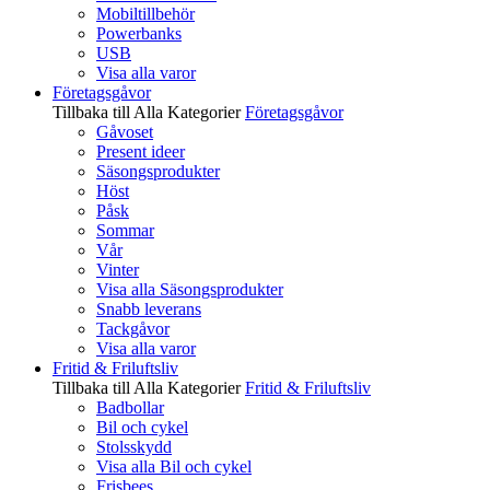
Mobiltillbehör
Powerbanks
USB
Visa alla varor
Företagsgåvor
Tillbaka till Alla Kategorier
Företagsgåvor
Gåvoset
Present ideer
Säsongsprodukter
Höst
Påsk
Sommar
Vår
Vinter
Visa alla Säsongsprodukter
Snabb leverans
Tackgåvor
Visa alla varor
Fritid & Friluftsliv
Tillbaka till Alla Kategorier
Fritid & Friluftsliv
Badbollar
Bil och cykel
Stolsskydd
Visa alla Bil och cykel
Frisbees