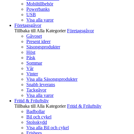
Mobiltillbehör
Powerbanks
USB
Visa alla varor
Företagsgåvor
Tillbaka till Alla Kategorier
Företagsgåvor
Gåvoset
Present ideer
Säsongsprodukter
Höst
Påsk
Sommar
Vår
Vinter
Visa alla Säsongsprodukter
Snabb leverans
Tackgåvor
Visa alla varor
Fritid & Friluftsliv
Tillbaka till Alla Kategorier
Fritid & Friluftsliv
Badbollar
Bil och cykel
Stolsskydd
Visa alla Bil och cykel
Frisbees