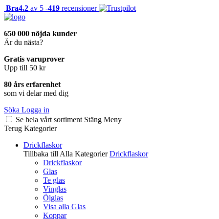
Bra
4.2
av 5 -
419
recensioner
650 000 nöjda kunder
Är du nästa?
Gratis varuprover
Upp till 50 kr
80 års erfarenhet
som vi delar med dig
Söka
Logga in
Se hela vårt sortiment
Stäng
Meny
Terug
Kategorier
Drickflaskor
Tillbaka till Alla Kategorier
Drickflaskor
Drickflaskor
Glas
Te glas
Vinglas
Ölglas
Visa alla Glas
Koppar