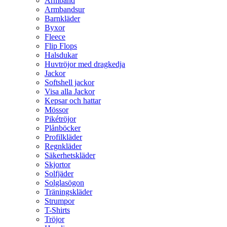
Armband
Armbandsur
Barnkläder
Byxor
Fleece
Flip Flops
Halsdukar
Huvtröjor med dragkedja
Jackor
Softshell jackor
Visa alla Jackor
Kepsar och hattar
Mössor
Pikétröjor
Plånböcker
Profilkläder
Regnkläder
Säkerhetskläder
Skjortor
Solfjäder
Solglasögon
Träningskläder
Strumpor
T-Shirts
Tröjor