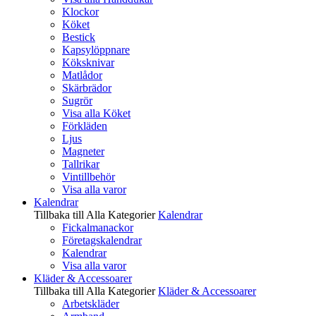
Klockor
Köket
Bestick
Kapsylöppnare
Köksknivar
Matlådor
Skärbrädor
Sugrör
Visa alla Köket
Förkläden
Ljus
Magneter
Tallrikar
Vintillbehör
Visa alla varor
Kalendrar
Tillbaka till Alla Kategorier
Kalendrar
Fickalmanackor
Företagskalendrar
Kalendrar
Visa alla varor
Kläder & Accessoarer
Tillbaka till Alla Kategorier
Kläder & Accessoarer
Arbetskläder