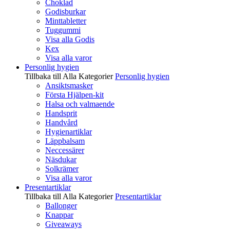
Choklad
Godisburkar
Minttabletter
Tuggummi
Visa alla Godis
Kex
Visa alla varor
Personlig hygien
Tillbaka till Alla Kategorier
Personlig hygien
Ansiktsmasker
Första Hjälpen-kit
Halsa och valmaende
Handsprit
Handvård
Hygienartiklar
Läppbalsam
Neccessärer
Näsdukar
Solkrämer
Visa alla varor
Presentartiklar
Tillbaka till Alla Kategorier
Presentartiklar
Ballonger
Knappar
Giveaways