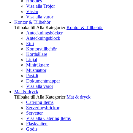
Hoodies
Visa alla Tröjor
Västar
Visa alla varor
Kontor & Tillbehör
Tillbaka till Alla Kategorier
Kontor & Tillbehör
Anteckningsböcker
Anteckningsblock
Etui
Kontorstillbehör
Korthållare
Linjal
Miniräknare
Musmattor
Post-It
Dokumentmappar
Visa alla varor
Mat & dryck
Tillbaka till Alla Kategorier
Mat & dryck
Catering Items
Serveringsbrickor
Servetter
Visa alla Catering Items
Flaskvatten
Godis