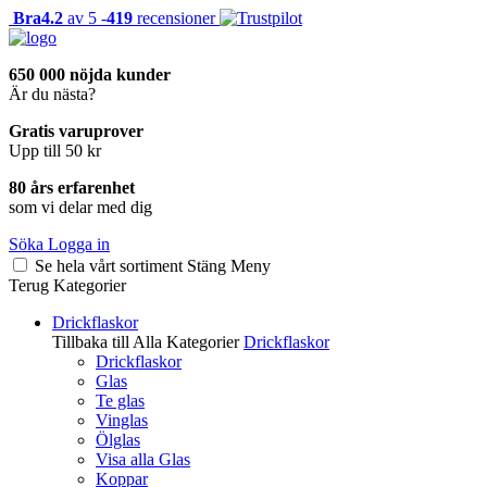
Bra
4.2
av 5 -
419
recensioner
650 000 nöjda kunder
Är du nästa?
Gratis varuprover
Upp till 50 kr
80 års erfarenhet
som vi delar med dig
Söka
Logga in
Se hela vårt sortiment
Stäng
Meny
Terug
Kategorier
Drickflaskor
Tillbaka till Alla Kategorier
Drickflaskor
Drickflaskor
Glas
Te glas
Vinglas
Ölglas
Visa alla Glas
Koppar