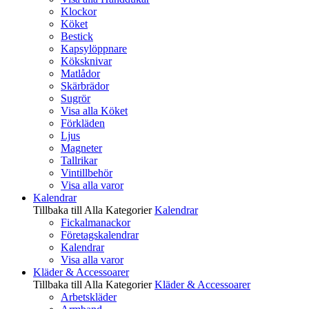
Klockor
Köket
Bestick
Kapsylöppnare
Köksknivar
Matlådor
Skärbrädor
Sugrör
Visa alla Köket
Förkläden
Ljus
Magneter
Tallrikar
Vintillbehör
Visa alla varor
Kalendrar
Tillbaka till Alla Kategorier
Kalendrar
Fickalmanackor
Företagskalendrar
Kalendrar
Visa alla varor
Kläder & Accessoarer
Tillbaka till Alla Kategorier
Kläder & Accessoarer
Arbetskläder