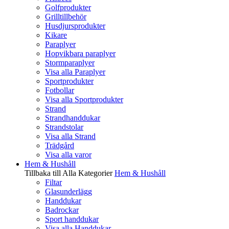
Golfprodukter
Grilltillbehör
Husdjursprodukter
Kikare
Paraplyer
Hopvikbara paraplyer
Stormparaplyer
Visa alla Paraplyer
Sportprodukter
Fotbollar
Visa alla Sportprodukter
Strand
Strandhanddukar
Strandstolar
Visa alla Strand
Trädgård
Visa alla varor
Hem & Hushåll
Tillbaka till Alla Kategorier
Hem & Hushåll
Filtar
Glasunderlägg
Handdukar
Badrockar
Sport handdukar
Visa alla Handdukar