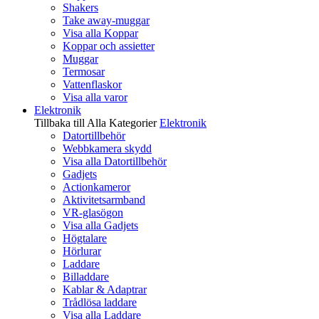
Shakers
Take away-muggar
Visa alla Koppar
Koppar och assietter
Muggar
Termosar
Vattenflaskor
Visa alla varor
Elektronik
Tillbaka till Alla Kategorier
Elektronik
Datortillbehör
Webbkamera skydd
Visa alla Datortillbehör
Gadjets
Actionkameror
Aktivitetsarmband
VR-glasögon
Visa alla Gadjets
Högtalare
Hörlurar
Laddare
Billaddare
Kablar & Adaptrar
Trådlösa laddare
Visa alla Laddare