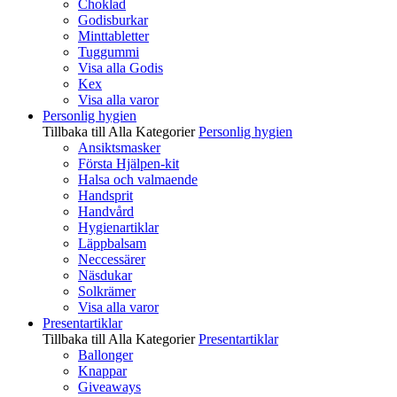
Choklad
Godisburkar
Minttabletter
Tuggummi
Visa alla Godis
Kex
Visa alla varor
Personlig hygien
Tillbaka till Alla Kategorier
Personlig hygien
Ansiktsmasker
Första Hjälpen-kit
Halsa och valmaende
Handsprit
Handvård
Hygienartiklar
Läppbalsam
Neccessärer
Näsdukar
Solkrämer
Visa alla varor
Presentartiklar
Tillbaka till Alla Kategorier
Presentartiklar
Ballonger
Knappar
Giveaways