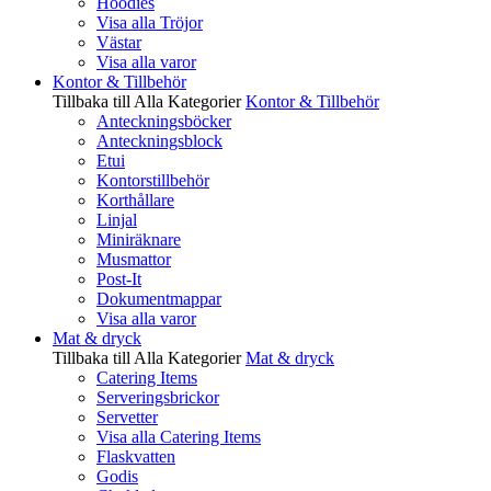
Hoodies
Visa alla Tröjor
Västar
Visa alla varor
Kontor & Tillbehör
Tillbaka till Alla Kategorier
Kontor & Tillbehör
Anteckningsböcker
Anteckningsblock
Etui
Kontorstillbehör
Korthållare
Linjal
Miniräknare
Musmattor
Post-It
Dokumentmappar
Visa alla varor
Mat & dryck
Tillbaka till Alla Kategorier
Mat & dryck
Catering Items
Serveringsbrickor
Servetter
Visa alla Catering Items
Flaskvatten
Godis