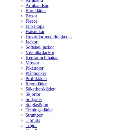
Armband
Armbandsur
Barnkläder
Byxor
Fleece
Flip Flops
Halsdukar
Huvtröjor med dragkedja
Jackor
Softshell jackor
Visa alla Jackor
Kepsar och hattar
Mössor
Pikétröjor
Plånböcker
Profilkläder
Regnkläder
Säkerhetskläder
Skjortor
Solfjäder
Solglasögon
Träningskläder
Strumpor
T-Shirts
Tröjor