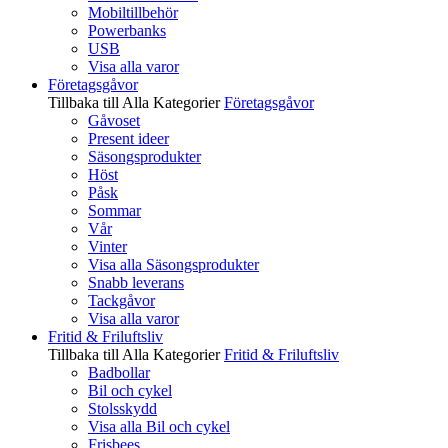
Mobiltillbehör
Powerbanks
USB
Visa alla varor
Företagsgåvor
Tillbaka till Alla Kategorier
Företagsgåvor
Gåvoset
Present ideer
Säsongsprodukter
Höst
Påsk
Sommar
Vår
Vinter
Visa alla Säsongsprodukter
Snabb leverans
Tackgåvor
Visa alla varor
Fritid & Friluftsliv
Tillbaka till Alla Kategorier
Fritid & Friluftsliv
Badbollar
Bil och cykel
Stolsskydd
Visa alla Bil och cykel
Frisbees