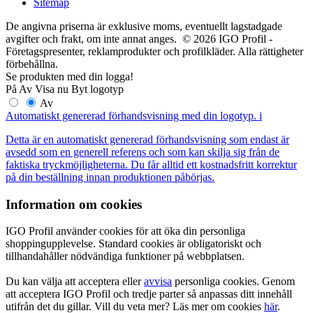
Sitemap
De angivna priserna är exklusive moms, eventuellt lagstadgade
avgifter och frakt, om inte annat anges. © 2026 IGO Profil -
Företagspresenter, reklamprodukter och profilkläder. Alla rättigheter
förbehållna.
Se produkten med din logga!
På
Av
Visa nu
Byt logotyp
Av
Automatiskt genererad förhandsvisning med din logotyp.
i
Detta är en automatiskt genererad förhandsvisning som endast är
avsedd som en generell referens och som kan skilja sig från de
faktiska tryckmöjligheterna. Du får alltid ett kostnadsfritt korrektur
på din beställning innan produktionen påbörjas.
Information om cookies
IGO Profil använder cookies för att öka din personliga
shoppingupplevelse. Standard cookies är obligatoriskt och
tillhandahåller nödvändiga funktioner på webbplatsen.
Du kan välja att acceptera eller
avvisa
personliga cookies. Genom
att acceptera IGO Profil och tredje parter så anpassas ditt innehåll
utifrån det du gillar. Vill du veta mer? Läs mer om cookies
här
.