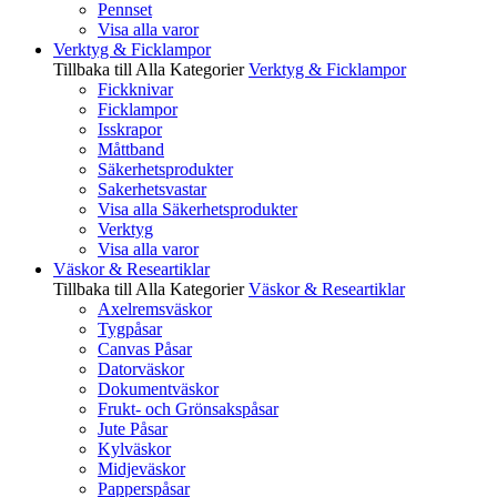
Pennset
Visa alla varor
Verktyg & Ficklampor
Tillbaka till Alla Kategorier
Verktyg & Ficklampor
Fickknivar
Ficklampor
Isskrapor
Måttband
Säkerhetsprodukter
Sakerhetsvastar
Visa alla Säkerhetsprodukter
Verktyg
Visa alla varor
Väskor & Researtiklar
Tillbaka till Alla Kategorier
Väskor & Researtiklar
Axelremsväskor
Tygpåsar
Canvas Påsar
Datorväskor
Dokumentväskor
Frukt- och Grönsakspåsar
Jute Påsar
Kylväskor
Midjeväskor
Papperspåsar