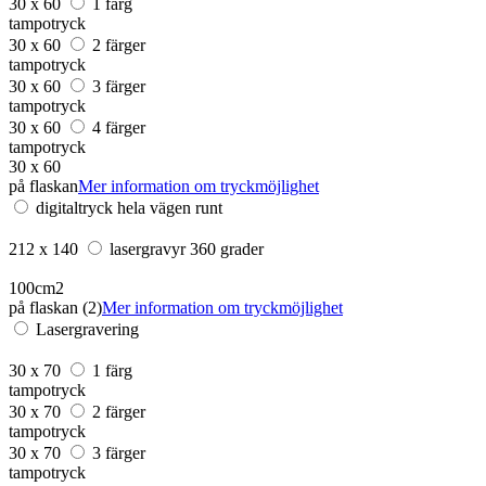
30 x 60
1 färg
tampotryck
30 x 60
2 färger
tampotryck
30 x 60
3 färger
tampotryck
30 x 60
4 färger
tampotryck
30 x 60
på flaskan
Mer information om tryckmöjlighet
digitaltryck hela vägen runt
212 x 140
lasergravyr 360 grader
100cm2
på flaskan (2)
Mer information om tryckmöjlighet
Lasergravering
30 x 70
1 färg
tampotryck
30 x 70
2 färger
tampotryck
30 x 70
3 färger
tampotryck