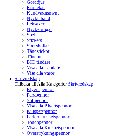
Gosedjur
Kortlekar
Kundvagnsmynt
Nyckelband
Leksaker
Nyckelringar
Spel
Stickers
Stressbollar
Tändstickor
Tändare
BIC-tändare
Visa alla Tändare
Visa alla varor
Skrivredskap
Tillbaka till Alla Kategorier
Skrivredskap
Blyertspennor
Färgpennor
Stiftpennor
Visa alla Blyertspennor
Kulspetspennor
Parker kulspetspennor
Touchpennor
Visa alla Kulspetspennor
Överstrykningspennor