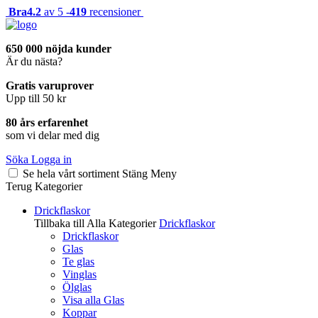
Bra
4.2
av 5 -
419
recensioner
650 000 nöjda kunder
Är du nästa?
Gratis varuprover
Upp till 50 kr
80 års erfarenhet
som vi delar med dig
Söka
Logga in
Se hela vårt sortiment
Stäng
Meny
Terug
Kategorier
Drickflaskor
Tillbaka till Alla Kategorier
Drickflaskor
Drickflaskor
Glas
Te glas
Vinglas
Ölglas
Visa alla Glas
Koppar