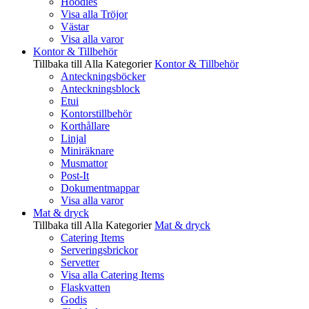
Hoodies
Visa alla Tröjor
Västar
Visa alla varor
Kontor & Tillbehör
Tillbaka till Alla Kategorier
Kontor & Tillbehör
Anteckningsböcker
Anteckningsblock
Etui
Kontorstillbehör
Korthållare
Linjal
Miniräknare
Musmattor
Post-It
Dokumentmappar
Visa alla varor
Mat & dryck
Tillbaka till Alla Kategorier
Mat & dryck
Catering Items
Serveringsbrickor
Servetter
Visa alla Catering Items
Flaskvatten
Godis