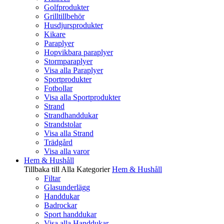
Golfprodukter
Grilltillbehör
Husdjursprodukter
Kikare
Paraplyer
Hopvikbara paraplyer
Stormparaplyer
Visa alla Paraplyer
Sportprodukter
Fotbollar
Visa alla Sportprodukter
Strand
Strandhanddukar
Strandstolar
Visa alla Strand
Trädgård
Visa alla varor
Hem & Hushåll
Tillbaka till Alla Kategorier
Hem & Hushåll
Filtar
Glasunderlägg
Handdukar
Badrockar
Sport handdukar
Visa alla Handdukar