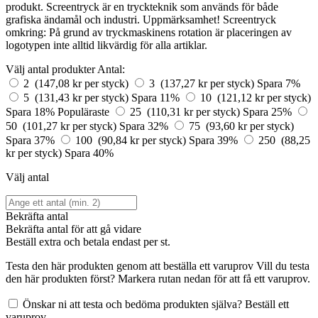
produkt. Screentryck är en tryckteknik som används för både
grafiska ändamål och industri. Uppmärksamhet! Screentryck
omkring: På grund av tryckmaskinens rotation är placeringen av
logotypen inte alltid likvärdig för alla artiklar.
Välj antal produkter
Antal:
2 (147,08 kr per styck)
3 (137,27 kr per styck)
Spara 7%
5 (131,43 kr per styck)
Spara 11%
10 (121,12 kr per styck)
Spara 18%
Populäraste
25 (110,31 kr per styck)
Spara 25%
50 (101,27 kr per styck)
Spara 32%
75 (93,60 kr per styck)
Spara 37%
100 (90,84 kr per styck)
Spara 39%
250 (88,25
kr per styck)
Spara 40%
Välj antal
Bekräfta antal
Bekräfta antal för att gå vidare
Beställ
extra och betala endast
per st.
Testa den här produkten genom att beställa ett varuprov
Vill du testa
den här produkten först? Markera rutan nedan för att få ett varuprov.
Önskar ni att testa och bedöma produkten själva? Beställ ett
varuprov.