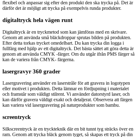
flexibel och anpassar sig efter den produkt den ska trycka på. Det är
därför det är möjligt att trycka på exempelvis runda produkter.
digitaltryck hela vägen runt
Digitaltryck är en tryckmetod som kan jämföras med en skrivare.
Genom att använda små bläckdroppar sprutas bilden på produkten.
Efter detta torkas trycket omedelbart. Du kan trycka din logga i
fullfärg med hjälp av ett digitaltryck. Det bästa sättet att göra detta är
genom att använda CMYK -färger. Om du utgår ifrån PMS färger så
kan de variera från CMYK- färgerna.
lasergravyr 360 grader
Lasergravering använder en laserstråle för att gravera in logotypen
eller motivet i produkten. Detta lämnar en fördjupning i materialet
och framstår som väldigt stilrent. Vi använder datorstyrd laser, och
kan därför gravera väldigt exakt och detaljerat. Observera att färgen
kan variera vid lasergravering på naturprodukter som bambu.
screentryck
Silkscreentryck är en tryckteknik där en bit tunnt tyg sträcks över en
ram. Genom att trycka bläck genom tyget, så skapas ett tryck på din