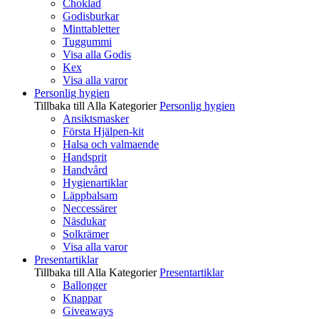
Choklad
Godisburkar
Minttabletter
Tuggummi
Visa alla Godis
Kex
Visa alla varor
Personlig hygien
Tillbaka till Alla Kategorier
Personlig hygien
Ansiktsmasker
Första Hjälpen-kit
Halsa och valmaende
Handsprit
Handvård
Hygienartiklar
Läppbalsam
Neccessärer
Näsdukar
Solkrämer
Visa alla varor
Presentartiklar
Tillbaka till Alla Kategorier
Presentartiklar
Ballonger
Knappar
Giveaways