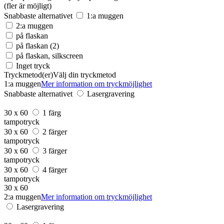
(fler är möjligt)
Snabbaste alternativet
1:a muggen
2:a muggen
på flaskan
på flaskan (2)
på flaskan, silkscreen
Inget tryck
Tryckmetod(er)
Välj din tryckmetod
1:a muggen
Mer information om tryckmöjlighet
Snabbaste alternativet
Lasergravering
30 x 60
1 färg
tampotryck
30 x 60
2 färger
tampotryck
30 x 60
3 färger
tampotryck
30 x 60
4 färger
tampotryck
30 x 60
2:a muggen
Mer information om tryckmöjlighet
Lasergravering