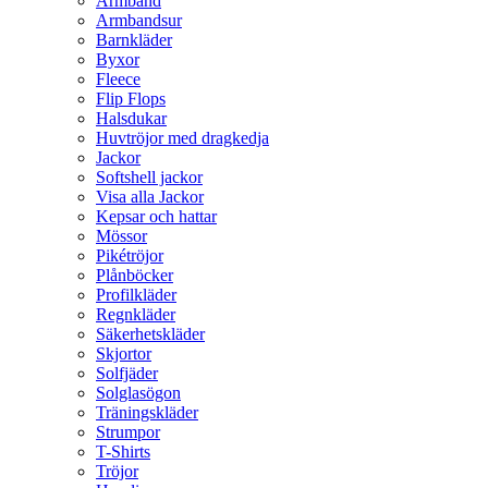
Armband
Armbandsur
Barnkläder
Byxor
Fleece
Flip Flops
Halsdukar
Huvtröjor med dragkedja
Jackor
Softshell jackor
Visa alla Jackor
Kepsar och hattar
Mössor
Pikétröjor
Plånböcker
Profilkläder
Regnkläder
Säkerhetskläder
Skjortor
Solfjäder
Solglasögon
Träningskläder
Strumpor
T-Shirts
Tröjor