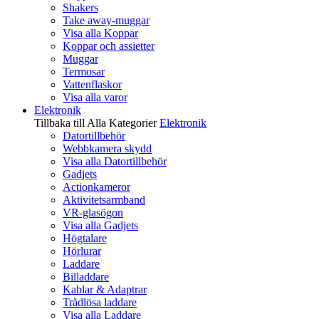
Shakers
Take away-muggar
Visa alla Koppar
Koppar och assietter
Muggar
Termosar
Vattenflaskor
Visa alla varor
Elektronik
Tillbaka till Alla Kategorier
Elektronik
Datortillbehör
Webbkamera skydd
Visa alla Datortillbehör
Gadjets
Actionkameror
Aktivitetsarmband
VR-glasögon
Visa alla Gadjets
Högtalare
Hörlurar
Laddare
Billaddare
Kablar & Adaptrar
Trådlösa laddare
Visa alla Laddare