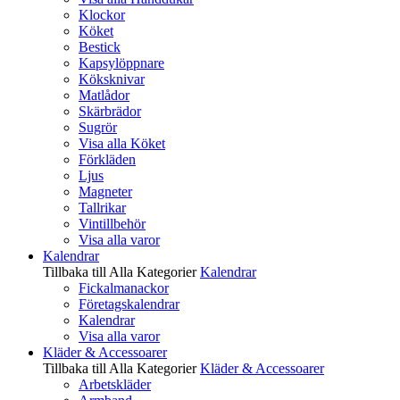
Klockor
Köket
Bestick
Kapsylöppnare
Köksknivar
Matlådor
Skärbrädor
Sugrör
Visa alla Köket
Förkläden
Ljus
Magneter
Tallrikar
Vintillbehör
Visa alla varor
Kalendrar
Tillbaka till Alla Kategorier
Kalendrar
Fickalmanackor
Företagskalendrar
Kalendrar
Visa alla varor
Kläder & Accessoarer
Tillbaka till Alla Kategorier
Kläder & Accessoarer
Arbetskläder