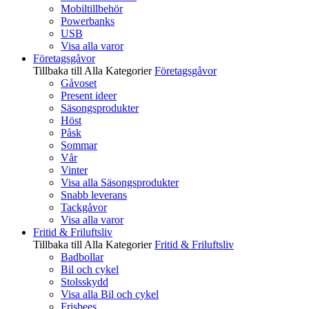
Mobiltillbehör
Powerbanks
USB
Visa alla varor
Företagsgåvor
Tillbaka till Alla Kategorier
Företagsgåvor
Gåvoset
Present ideer
Säsongsprodukter
Höst
Påsk
Sommar
Vår
Vinter
Visa alla Säsongsprodukter
Snabb leverans
Tackgåvor
Visa alla varor
Fritid & Friluftsliv
Tillbaka till Alla Kategorier
Fritid & Friluftsliv
Badbollar
Bil och cykel
Stolsskydd
Visa alla Bil och cykel
Frisbees