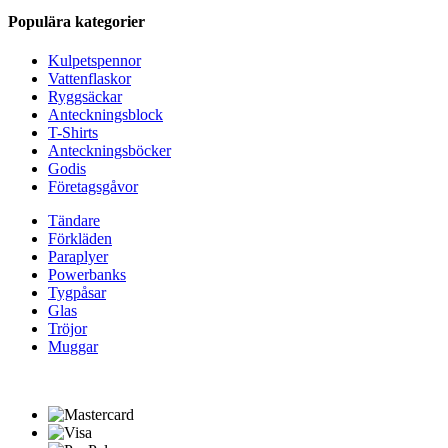
Populära kategorier
Kulpetspennor
Vattenflaskor
Ryggsäckar
Anteckningsblock
T-Shirts
Anteckningsböcker
Godis
Företagsgåvor
Tändare
Förkläden
Paraplyer
Powerbanks
Tygpåsar
Glas
Tröjor
Muggar