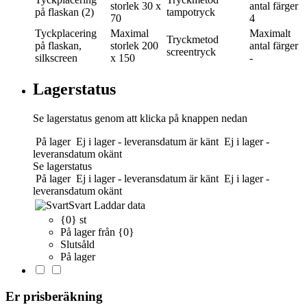
storlek
30 x
antal färger
på flaskan (2)
tampotryck
70
4
Tyckplacering
Maximal
Maximalt
Tryckmetod
på flaskan,
storlek
200
antal färger
screentryck
silkscreen
x 150
-
Lagerstatus
Se lagerstatus genom att klicka på knappen nedan
På lager
Ej i lager - leveransdatum är känt
Ej i lager -
leveransdatum okänt
Se lagerstatus
På lager
Ej i lager - leveransdatum är känt
Ej i lager -
leveransdatum okänt
Svart
Laddar data
{0} st
På lager från {0}
Slutsåld
På lager
Er prisberäkning