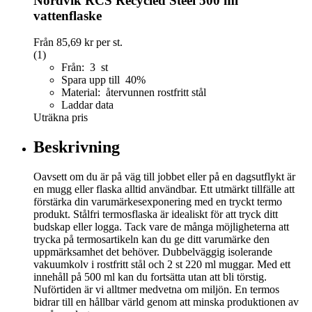
Nordvik RCS Recycled Steel 500 ml
vattenflaske
Från
85,69 kr
per st.
(1)
Från: 3 st
Spara upp till 40%
Material: återvunnen rostfritt stål
Laddar data
Uträkna pris
Beskrivning
Oavsett om du är på väg till jobbet eller på en dagsutflykt är
en mugg eller flaska alltid användbar. Ett utmärkt tillfälle att
förstärka din varumärkesexponering med en tryckt termo
produkt. Stålfri termosflaska är idealiskt för att tryck ditt
budskap eller logga. Tack vare de många möjligheterna att
trycka på termosartikeln kan du ge ditt varumärke den
uppmärksamhet det behöver. Dubbelväggig isolerande
vakuumkolv i rostfritt stål och 2 st 220 ml muggar. Med ett
innehåll på 500 ml kan du fortsätta utan att bli törstig.
Nuförtiden är vi alltmer medvetna om miljön. En termos
bidrar till en hållbar värld genom att minska produktionen av