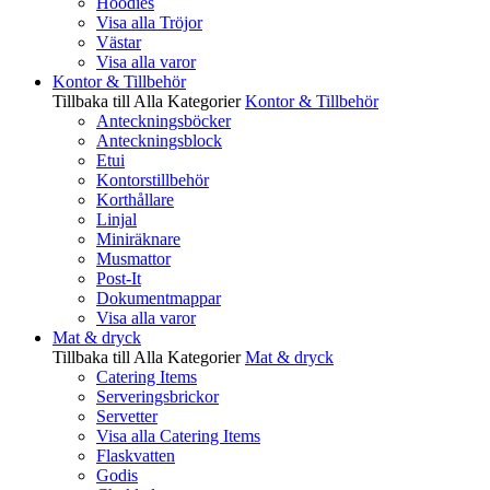
Hoodies
Visa alla Tröjor
Västar
Visa alla varor
Kontor & Tillbehör
Tillbaka till Alla Kategorier
Kontor & Tillbehör
Anteckningsböcker
Anteckningsblock
Etui
Kontorstillbehör
Korthållare
Linjal
Miniräknare
Musmattor
Post-It
Dokumentmappar
Visa alla varor
Mat & dryck
Tillbaka till Alla Kategorier
Mat & dryck
Catering Items
Serveringsbrickor
Servetter
Visa alla Catering Items
Flaskvatten
Godis