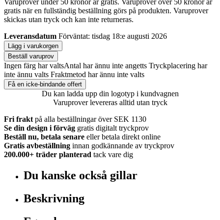
Varuprover under 50 kronor är gratis. Varuprover över 50 kronor är
gratis när en fullständig beställning görs på produkten. Varuprover
skickas utan tryck och kan inte returneras.
Leveransdatum
Förväntat: tisdag 18:e augusti 2026
Lägg i varukorgen
Beställ varuprov
Ingen färg har valts
Antal har ännu inte angetts
Tryckplacering har
inte ännu valts
Fraktmetod har ännu inte valts
Få en icke-bindande offert
Du kan ladda upp din logotyp i kundvagnen
Varuprover levereras alltid utan tryck
Fri frakt
på alla beställningar över SEK 1130
Se din design i förväg
gratis digitalt tryckprov
Beställ nu, betala senare
eller betala direkt online
Gratis avbeställning
innan godkännande av tryckprov
200.000+
träder planterad
tack vare dig
Du kanske också gillar
Beskrivning