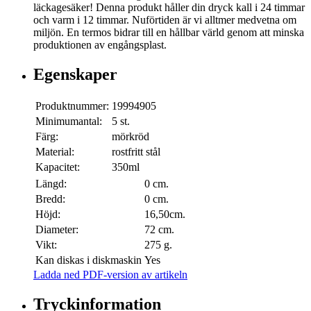
läckagesäker! Denna produkt håller din dryck kall i 24 timmar
och varm i 12 timmar. Nuförtiden är vi alltmer medvetna om
miljön. En termos bidrar till en hållbar värld genom att minska
produktionen av engångsplast.
Egenskaper
Produktnummer:
19994905
Minimumantal:
5 st.
Färg:
mörkröd
Material:
rostfritt stål
Kapacitet:
350ml
Längd:
0 cm.
Bredd:
0 cm.
Höjd:
16,50cm.
Diameter:
72 cm.
Vikt:
275 g.
Kan diskas i diskmaskin
Yes
Ladda ned PDF-version av artikeln
Tryckinformation