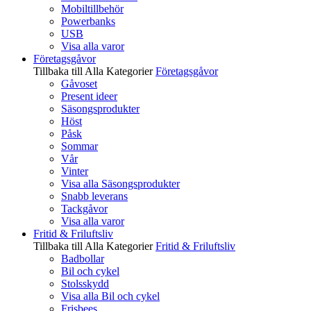
Mobiltillbehör
Powerbanks
USB
Visa alla varor
Företagsgåvor
Tillbaka till Alla Kategorier
Företagsgåvor
Gåvoset
Present ideer
Säsongsprodukter
Höst
Påsk
Sommar
Vår
Vinter
Visa alla Säsongsprodukter
Snabb leverans
Tackgåvor
Visa alla varor
Fritid & Friluftsliv
Tillbaka till Alla Kategorier
Fritid & Friluftsliv
Badbollar
Bil och cykel
Stolsskydd
Visa alla Bil och cykel
Frisbees