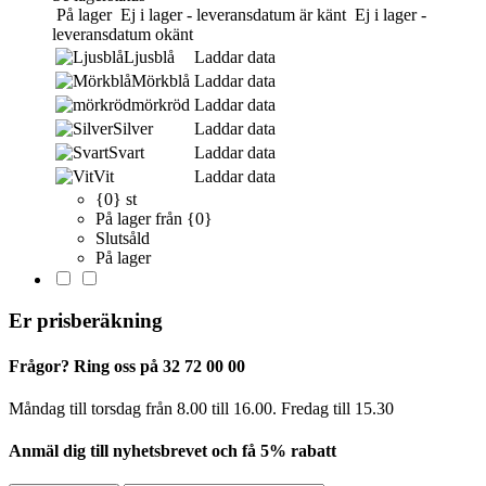
På lager
Ej i lager - leveransdatum är känt
Ej i lager -
leveransdatum okänt
Ljusblå
Laddar data
Mörkblå
Laddar data
mörkröd
Laddar data
Silver
Laddar data
Svart
Laddar data
Vit
Laddar data
{0} st
På lager från {0}
Slutsåld
På lager
Er prisberäkning
Frågor? Ring oss på 32 72 00 00
Måndag till torsdag från 8.00 till 16.00. Fredag ​​till 15.30
Anmäl dig till nyhetsbrevet och få 5% rabatt