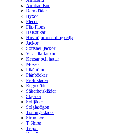
Armband
Armbandsur
Barnkläder
Byxor
Fleece
Flip Flops
Halsdukar
Huvtröjor med dragkedja
Jackor
Softshell jackor
Visa alla Jackor
Kepsar och hattar
Mössor
Pikétröjor
Plånböcker
Profilkläder
Regnkläder
Säkerhetskläder
Skjortor
Solfjäder
Solglasögon
Träningskläder
Strumpor
T-Shirts
Tröjor