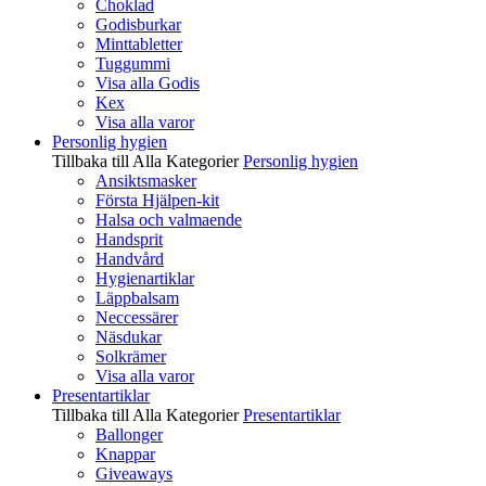
Choklad
Godisburkar
Minttabletter
Tuggummi
Visa alla Godis
Kex
Visa alla varor
Personlig hygien
Tillbaka till Alla Kategorier
Personlig hygien
Ansiktsmasker
Första Hjälpen-kit
Halsa och valmaende
Handsprit
Handvård
Hygienartiklar
Läppbalsam
Neccessärer
Näsdukar
Solkrämer
Visa alla varor
Presentartiklar
Tillbaka till Alla Kategorier
Presentartiklar
Ballonger
Knappar
Giveaways