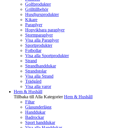
Golfprodukter
Grilltillbehör
Husdjursprodukter
Kikare
Paraplyer
Hopvikbara paraplyer
Stormparaplyer
Visa alla Paraplyer
Sportprodukter
Fotbollar
Visa alla Sportprodukter
Strand
Strandhanddukar
Strandstolar
Visa alla Strand
Trädgård
Visa alla varor
Hem & Hushåll
Tillbaka till Alla Kategorier
Hem & Hushåll
Filtar
Glasunderlägg
Handdukar
Badrockar
Sport handdukar
Visa alla Handdukar