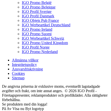
IGO Promo België
IGO Promo Belgique
IGO Profil Sverige
IGO Profil Danmark
IGO Objets Pub France
IGO Werbeartikel Deutschland
IGO Promo Ireland
IGO Promo Suomi
IGO Werbeartikel Schweiz
IGO Promo United Kingdom
IGO Profil Norge
IGO Promo Nederland
Allmänna villkor
Integritetspolicy
Ansvarsfriskrivning
Cookies
Sitemap
De angivna priserna är exklusive moms, eventuellt lagstadgade
avgifter och frakt, om inte annat anges. © 2026 IGO Profil -
Företagspresenter, reklamprodukter och profilkläder. Alla rättigheter
förbehållna.
Se produkten med din logga!
På
Av
Visa nu
Byt logotyp