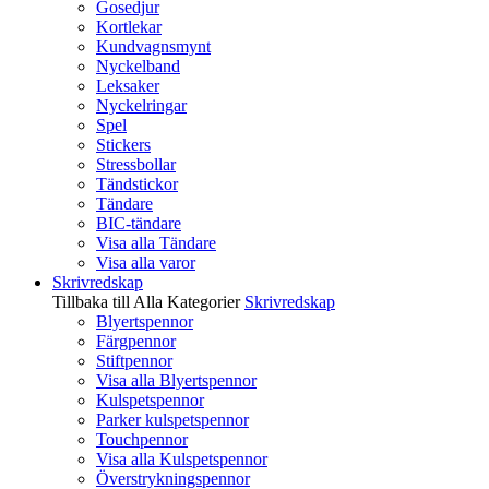
Gosedjur
Kortlekar
Kundvagnsmynt
Nyckelband
Leksaker
Nyckelringar
Spel
Stickers
Stressbollar
Tändstickor
Tändare
BIC-tändare
Visa alla Tändare
Visa alla varor
Skrivredskap
Tillbaka till Alla Kategorier
Skrivredskap
Blyertspennor
Färgpennor
Stiftpennor
Visa alla Blyertspennor
Kulspetspennor
Parker kulspetspennor
Touchpennor
Visa alla Kulspetspennor
Överstrykningspennor