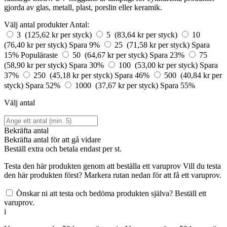
gjorda av glas, metall, plast, porslin eller keramik.
Välj antal produkter
Antal:
3 (125,62 kr per styck)
5 (83,64 kr per styck)
10
(76,40 kr per styck)
Spara 9%
25 (71,58 kr per styck)
Spara
15%
Populäraste
50 (64,67 kr per styck)
Spara 23%
75
(58,90 kr per styck)
Spara 30%
100 (53,00 kr per styck)
Spara
37%
250 (45,18 kr per styck)
Spara 46%
500 (40,84 kr per
styck)
Spara 52%
1000 (37,67 kr per styck)
Spara 55%
Välj antal
Bekräfta antal
Bekräfta antal för att gå vidare
Beställ
extra och betala endast
per st.
Testa den här produkten genom att beställa ett varuprov
Vill du testa
den här produkten först? Markera rutan nedan för att få ett varuprov.
Önskar ni att testa och bedöma produkten själva? Beställ ett
varuprov.
i