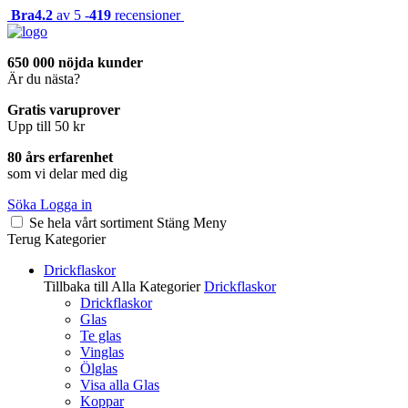
Bra
4.2
av 5 -
419
recensioner
650 000 nöjda kunder
Är du nästa?
Gratis varuprover
Upp till 50 kr
80 års erfarenhet
som vi delar med dig
Söka
Logga in
Se hela vårt sortiment
Stäng
Meny
Terug
Kategorier
Drickflaskor
Tillbaka till Alla Kategorier
Drickflaskor
Drickflaskor
Glas
Te glas
Vinglas
Ölglas
Visa alla Glas
Koppar