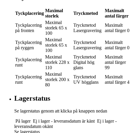
Maximal
Maximalt
Tyckplacering
Tryckmetod
storlek
antal färger
Maximal
Tyckplacering
Tryckmetod
Maximalt
storlek
65 x
på fronten
Lasergravering
antal färger
0
100
Maximal
Tyckplacering
Tryckmetod
Maximalt
storlek
65 x
på ryggen
Lasergravering
antal färger
0
100
Maximal
Tryckmetod
Maximalt
Tyckplacering
storlek
228 x
Digital hög
antal färger
runt
110
glans
99
Maximal
Tyckplacering
Tryckmetod
Maximalt
storlek
200 x
runt
UV högglans
antal färger
4
80
Lagerstatus
Se lagerstatus genom att klicka på knappen nedan
På lager
Ej i lager - leveransdatum är känt
Ej i lager -
leveransdatum okänt
Se lagerstatus