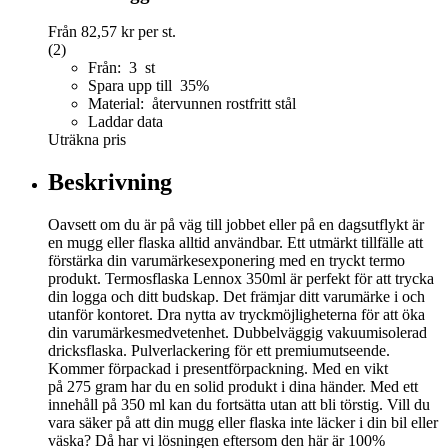
Från
82,57 kr
per st.
(2)
Från: 3 st
Spara upp till 35%
Material: återvunnen rostfritt stål
Laddar data
Uträkna pris
Beskrivning
Oavsett om du är på väg till jobbet eller på en dagsutflykt är
en mugg eller flaska alltid användbar. Ett utmärkt tillfälle att
förstärka din varumärkesexponering med en tryckt termo
produkt. Termosflaska Lennox 350ml är perfekt för att trycka
din logga och ditt budskap. Det främjar ditt varumärke i och
utanför kontoret. Dra nytta av tryckmöjligheterna för att öka
din varumärkesmedvetenhet. Dubbelväggig vakuumisolerad
dricksflaska. Pulverlackering för ett premiumutseende.
Kommer förpackad i presentförpackning. Med en vikt
på 275 gram har du en solid produkt i dina händer. Med ett
innehåll på 350 ml kan du fortsätta utan att bli törstig. Vill du
vara säker på att din mugg eller flaska inte läcker i din bil eller
väska? Då har vi lösningen eftersom den här är 100%