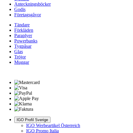
Anteckningsböcker
Godis
Företagsgåvor
Tändare
Förkläden
Paraplyer
Powerbanks
Tygpåsar
Glas
Tröjor
Muggar
IGO Profil Sverige
IGO Werbeartikel Österreich
IGO Promo Italia