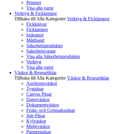
Pennset
Visa alla varor
Verktyg & Ficklampor
Tillbaka till Alla Kategorier
Verktyg & Ficklampor
Fickknivar
Ficklampor
Isskrapor
Måttband
Säkerhetsprodukter
Sakerhetsvastar
Visa alla Säkerhetsprodukter
Verktyg
Visa alla varor
Väskor & Researtiklar
Tillbaka till Alla Kategorier
Väskor & Researtiklar
Axelremsväskor
Tygpåsar
Canvas Påsar
Datorväskor
Dokumentväskor
Frukt- och Grönsakspåsar
Jute Påsar
Kylväskor
Midjeväskor
Papperspåsar