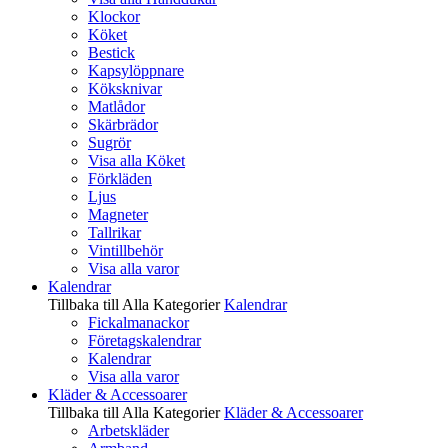
Klockor
Köket
Bestick
Kapsylöppnare
Köksknivar
Matlådor
Skärbrädor
Sugrör
Visa alla Köket
Förkläden
Ljus
Magneter
Tallrikar
Vintillbehör
Visa alla varor
Kalendrar
Tillbaka till Alla Kategorier
Kalendrar
Fickalmanackor
Företagskalendrar
Kalendrar
Visa alla varor
Kläder & Accessoarer
Tillbaka till Alla Kategorier
Kläder & Accessoarer
Arbetskläder