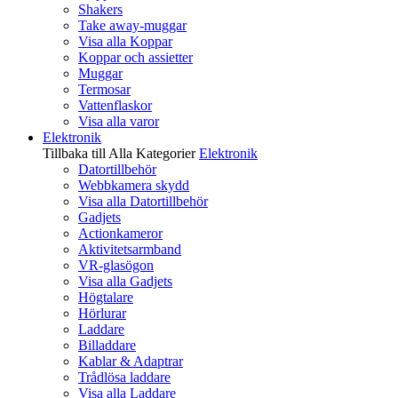
Shakers
Take away-muggar
Visa alla Koppar
Koppar och assietter
Muggar
Termosar
Vattenflaskor
Visa alla varor
Elektronik
Tillbaka till Alla Kategorier
Elektronik
Datortillbehör
Webbkamera skydd
Visa alla Datortillbehör
Gadjets
Actionkameror
Aktivitetsarmband
VR-glasögon
Visa alla Gadjets
Högtalare
Hörlurar
Laddare
Billaddare
Kablar & Adaptrar
Trådlösa laddare
Visa alla Laddare