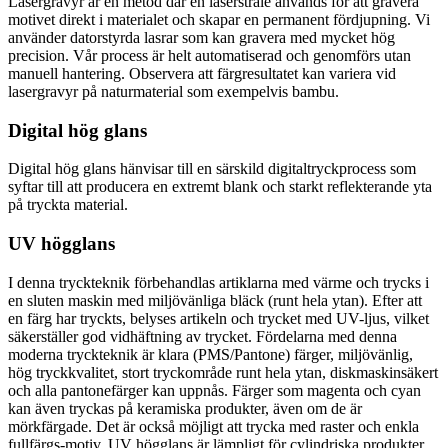
Lasergravyr är en metod där en laserstråle används för att gravera
motivet direkt i materialet och skapar en permanent fördjupning. Vi
använder datorstyrda lasrar som kan gravera med mycket hög
precision. Vår process är helt automatiserad och genomförs utan
manuell hantering. Observera att färgresultatet kan variera vid
lasergravyr på naturmaterial som exempelvis bambu.
Digital hög glans
Digital hög glans hänvisar till en särskild digitaltryckprocess som
syftar till att producera en extremt blank och starkt reflekterande yta
på tryckta material.
UV högglans
I denna tryckteknik förbehandlas artiklarna med värme och trycks i
en sluten maskin med miljövänliga bläck (runt hela ytan). Efter att
en färg har tryckts, belyses artikeln och trycket med UV-ljus, vilket
säkerställer god vidhäftning av trycket. Fördelarna med denna
moderna tryckteknik är klara (PMS/Pantone) färger, miljövänlig,
hög tryckkvalitet, stort tryckområde runt hela ytan, diskmaskinsäkert
och alla pantonefärger kan uppnås. Färger som magenta och cyan
kan även tryckas på keramiska produkter, även om de är
mörkfärgade. Det är också möjligt att trycka med raster och enkla
fullfärgs-motiv. UV högglans är lämpligt för cylindriska produkter