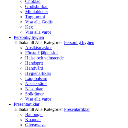
Choklad
Godisburkar
Minttabletter
Tuggummi
Visa alla Godis
Kex
Visa alla varor
Personlig hygien
Tillbaka till Alla Kategorier
Personlig hygien
Ansiktsmasker
Första Hjälpen-kit
Halsa och valmaende
Handsprit
Handvård
Hygienartiklar
Läppbalsam
Neccessärer
Näsdukar
Solkrämer
Visa alla varor
Presentartiklar
Tillbaka till Alla Kategorier
Presentartiklar
Ballonger
Knappar
Giveaways