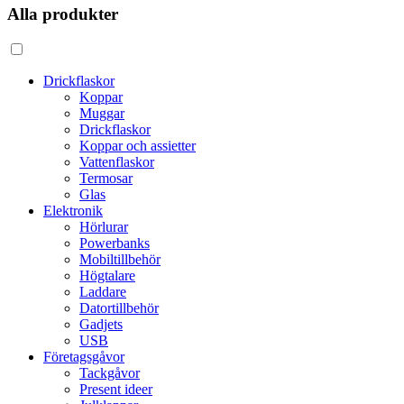
Alla produkter
Drickflaskor
Koppar
Muggar
Drickflaskor
Koppar och assietter
Vattenflaskor
Termosar
Glas
Elektronik
Hörlurar
Powerbanks
Mobiltillbehör
Högtalare
Laddare
Datortillbehör
Gadjets
USB
Företagsgåvor
Tackgåvor
Present ideer