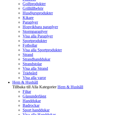
Golfprodukter
Grilltillbehör
Husdjursprodukter
Kikare
Paraplyer
Hopvikbara paraplyer
Stormparaplyer
Visa alla Paraplyer
Sportprodukter
Fotbollar
Visa alla Sportprodukter
Strand
Strandhanddukar
Strandstolar
Visa alla Strand
Trädgård
Visa alla varor
Hem & Hushåll
Tillbaka till Alla Kategorier
Hem & Hushåll
Filtar
Glasunderlägg
Handdukar
Badrockar
Sport handdukar
Visa alla Handdukar