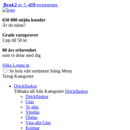
Bra
4.2
av 5 -
419
recensioner
650 000 nöjda kunder
Är du nästa?
Gratis varuprover
Upp till 50 kr
80 års erfarenhet
som vi delar med dig
Söka
Logga in
Se hela vårt sortiment
Stäng
Meny
Terug
Kategorier
Drickflaskor
Tillbaka till Alla Kategorier
Drickflaskor
Drickflaskor
Glas
Te glas
Vinglas
Ölglas
Visa alla Glas
Koppar