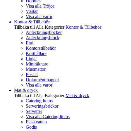
Hoodies
Visa alla Tröjor
Västar
Visa alla varor
Kontor & Tillbehör
Tillbaka till Alla Kategorier
Kontor & Tillbehör
Anteckningsböcker
Anteckningsblock
Etui
Kontorstillbehör
Korthållare
Linjal
Miniräknare
Musmattor
Post-It
Dokumentmappar
Visa alla varor
Mat & dryck
Tillbaka till Alla Kategorier
Mat & dryck
Catering Items
Serveringsbrickor
Servetter
Visa alla Catering Items
Flaskvatten
Godis