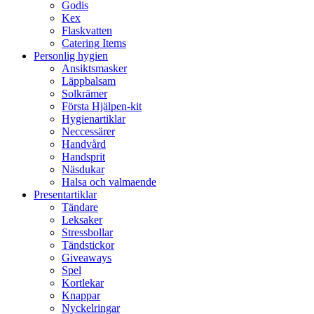
Godis
Kex
Flaskvatten
Catering Items
Personlig hygien
Ansiktsmasker
Läppbalsam
Solkrämer
Första Hjälpen-kit
Hygienartiklar
Neccessärer
Handvård
Handsprit
Näsdukar
Halsa och valmaende
Presentartiklar
Tändare
Leksaker
Stressbollar
Tändstickor
Giveaways
Spel
Kortlekar
Knappar
Nyckelringar