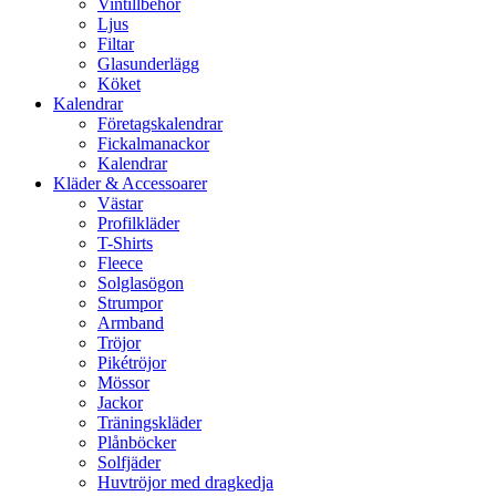
Vintillbehör
Ljus
Filtar
Glasunderlägg
Köket
Kalendrar
Företagskalendrar
Fickalmanackor
Kalendrar
Kläder & Accessoarer
Västar
Profilkläder
T-Shirts
Fleece
Solglasögon
Strumpor
Armband
Tröjor
Pikétröjor
Mössor
Jackor
Träningskläder
Plånböcker
Solfjäder
Huvtröjor med dragkedja