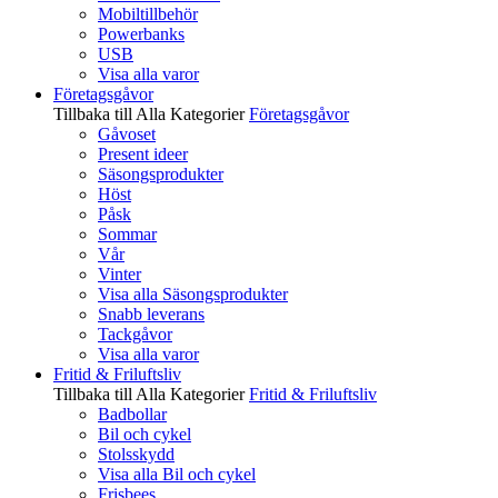
Mobiltillbehör
Powerbanks
USB
Visa alla varor
Företagsgåvor
Tillbaka till Alla Kategorier
Företagsgåvor
Gåvoset
Present ideer
Säsongsprodukter
Höst
Påsk
Sommar
Vår
Vinter
Visa alla Säsongsprodukter
Snabb leverans
Tackgåvor
Visa alla varor
Fritid & Friluftsliv
Tillbaka till Alla Kategorier
Fritid & Friluftsliv
Badbollar
Bil och cykel
Stolsskydd
Visa alla Bil och cykel
Frisbees