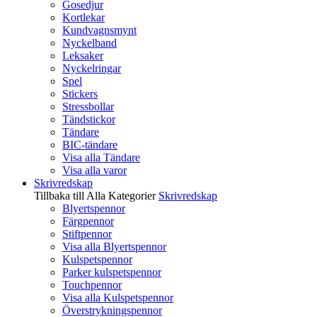
Gosedjur
Kortlekar
Kundvagnsmynt
Nyckelband
Leksaker
Nyckelringar
Spel
Stickers
Stressbollar
Tändstickor
Tändare
BIC-tändare
Visa alla Tändare
Visa alla varor
Skrivredskap
Tillbaka till Alla Kategorier
Skrivredskap
Blyertspennor
Färgpennor
Stiftpennor
Visa alla Blyertspennor
Kulspetspennor
Parker kulspetspennor
Touchpennor
Visa alla Kulspetspennor
Överstrykningspennor