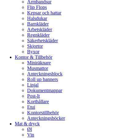
Armbandsur
Flip Flops
Kepsar och hattar
Halsdukar
Barnkläder
Arbetskläder
Regnkläder
Säkerhetskläder
Skjortor
Byxor
Kontor & Tillbehör
Miniräknare
Musmattor
Anteckningsblock
Roll up banners
Linjal
Dokumentmappar
Post-It
Korthållare
Etui
Kontorstillbehör
Anteckningsböcker
Mat & dryck
Øl
Vin