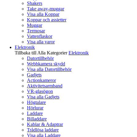
Shakers
Take away-muggar
Visa alla Koppar
Koppar och assietter
Muggar
Termosar
Vattenflaskor
Visa alla varor
Elektronik
Tillbaka till Alla Kategorier
Elektronik
Datortillbehör
Webbkamera skydd
Visa alla Datortillbehör
Gadjets
Actionkameror
Aktivitetsarmband
VR-glasögon
Visa alla Gadjets
Högtalare
Hörlurar
Laddare
Billaddare
Kablar & Adaptrar
Trådlösa laddare
Visa alla Laddare