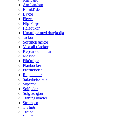
Armband
Armbandsur
Barnkläder
Byxor
Fleece
Flip Flops
Halsdukar
Huvtröjor med dragkedja
Jackor
Softshell jackor
Visa alla Jackor
Kepsar och hattar
Mössor
Pikétröjor
Plånböcker
Profilkläder
Regnkläder
Säkerhetskläder
Skjortor
Solfjäder
Solglasögon
Träningskläder
Strumpor
T-Shirts
Tröjor