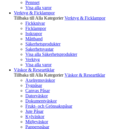
Pennset
Visa alla varor
Verktyg & Ficklampor
Tillbaka till Alla Kategorier
Verktyg & Ficklampor
Fickknivar
Ficklampor
Isskrapor
Måttband
Säkerhetsprodukter
Sakerhetsvastar
Visa alla Säkerhetsprodukter
Verktyg
Visa alla varor
Väskor & Researtiklar
Tillbaka till Alla Kategorier
Väskor & Researtiklar
Axelremsväskor
Tygpåsar
Canvas Påsar
Datorväskor
Dokumentväskor
Frukt- och Grönsakspåsar
Jute Påsar
Kylväskor
Midjeväskor
Papperspåsar