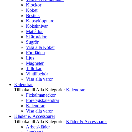
Klockor
Köket
Bestick
Kapsylöppnare
Köksknivar
Matlådor
Skärbrädor
Sugrör
Visa alla Köket
Förkläden
Ljus
Magneter
Tallrikar
Vintillbehör
Visa alla varor
Kalendrar
Tillbaka till Alla Kategorier
Kalendrar
Fickalmanackor
Företagskalendrar
Kalendrar
Visa alla varor
Kläder & Accessoarer
Tillbaka till Alla Kategorier
Kläder & Accessoarer
Arbetskläder