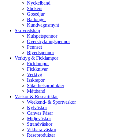
Nyckelband
Stickers
Gosedjur
Ballonger
Kundvagnsmynt
Skrivredskap
Kulspetspennor
Överstrykningspennor
Pennset
Blyertspennor
Verktyg & Ficklampor
Ficklampor
Fickknivar
Verktyg
Isskrapor
Säkerhetsprodukter
Måttband
Väskor & Researtiklar
Weekend- & Sportväskor
Kylväskor
Canvas Påsar
Midjeväskor
Strandväskor
Vikbara väskor
Reseprodukter