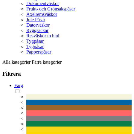
Dokumentväskor
Frukt- och Grönsakspåsar
Axelremsväskor
Jute Påsar
Datorväskor
Ryggsäckar
Resväskor m hjul
Tygpåsar
Tygpåsar
Papperspåsar
Alla kategorier
Färre kategorier
Filtrera
Färg