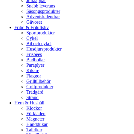
Julklappar
Snabb leverans
Säsongsprodukter
Adventskalendrar
Gåvoset
Fritid & Friluftsliv
Sportprodukter
Cykel
Bil och cykel
Husdjursprodukter
Frisbees
Badbollar
Paraplyer
Kikare
Flaggor
Grilltillbehör
Golfprodukter
Trädgård
Strand
Hem & Hushåll
Klockor
Förkläden
Magneter
Handdukar
Tallrikar