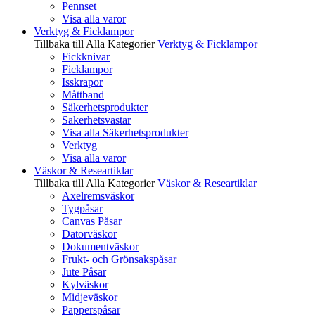
Pennset
Visa alla varor
Verktyg & Ficklampor
Tillbaka till Alla Kategorier
Verktyg & Ficklampor
Fickknivar
Ficklampor
Isskrapor
Måttband
Säkerhetsprodukter
Sakerhetsvastar
Visa alla Säkerhetsprodukter
Verktyg
Visa alla varor
Väskor & Researtiklar
Tillbaka till Alla Kategorier
Väskor & Researtiklar
Axelremsväskor
Tygpåsar
Canvas Påsar
Datorväskor
Dokumentväskor
Frukt- och Grönsakspåsar
Jute Påsar
Kylväskor
Midjeväskor
Papperspåsar