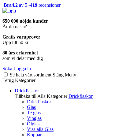
Bra
4.2
av 5 -
419
recensioner
650 000 nöjda kunder
Är du nästa?
Gratis varuprover
Upp till 50 kr
80 års erfarenhet
som vi delar med dig
Söka
Logga in
Se hela vårt sortiment
Stäng
Meny
Terug
Kategorier
Drickflaskor
Tillbaka till Alla Kategorier
Drickflaskor
Drickflaskor
Glas
Te glas
Vinglas
Ölglas
Visa alla Glas
Koppar