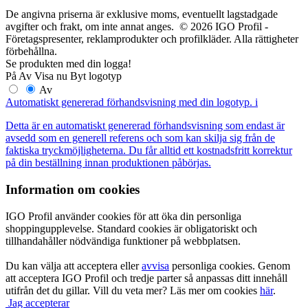
De angivna priserna är exklusive moms, eventuellt lagstadgade
avgifter och frakt, om inte annat anges. © 2026 IGO Profil -
Företagspresenter, reklamprodukter och profilkläder. Alla rättigheter
förbehållna.
Se produkten med din logga!
På
Av
Visa nu
Byt logotyp
Av
Automatiskt genererad förhandsvisning med din logotyp.
i
Detta är en automatiskt genererad förhandsvisning som endast är
avsedd som en generell referens och som kan skilja sig från de
faktiska tryckmöjligheterna. Du får alltid ett kostnadsfritt korrektur
på din beställning innan produktionen påbörjas.
Information om cookies
IGO Profil använder cookies för att öka din personliga
shoppingupplevelse. Standard cookies är obligatoriskt och
tillhandahåller nödvändiga funktioner på webbplatsen.
Du kan välja att acceptera eller
avvisa
personliga cookies. Genom
att acceptera IGO Profil och tredje parter så anpassas ditt innehåll
utifrån det du gillar. Vill du veta mer? Läs mer om cookies
här
.
Jag accepterar