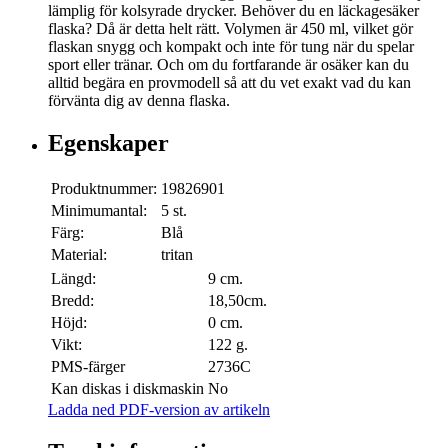
lämplig för kolsyrade drycker. Behöver du en läckagesäker
flaska? Då är detta helt rätt. Volymen är 450 ml, vilket gör
flaskan snygg och kompakt och inte för tung när du spelar
sport eller tränar. Och om du fortfarande är osäker kan du
alltid begära en provmodell så att du vet exakt vad du kan
förvänta dig av denna flaska.
Egenskaper
Produktnummer:
19826901
Minimumantal:
5 st.
Färg:
Blå
Material:
tritan
Längd:
9 cm.
Bredd:
18,50cm.
Höjd:
0 cm.
Vikt:
122 g.
PMS-färger
2736C
Kan diskas i diskmaskin
No
Ladda ned PDF-version av artikeln