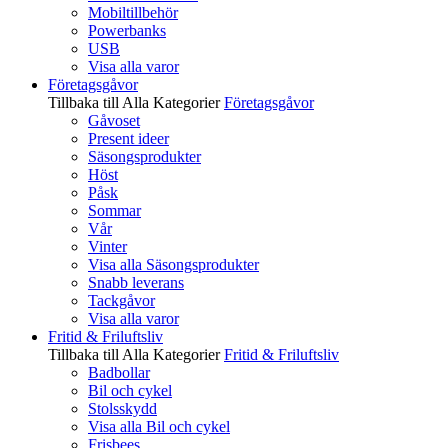
Mobiltillbehör
Powerbanks
USB
Visa alla varor
Företagsgåvor
Tillbaka till Alla Kategorier
Företagsgåvor
Gåvoset
Present ideer
Säsongsprodukter
Höst
Påsk
Sommar
Vår
Vinter
Visa alla Säsongsprodukter
Snabb leverans
Tackgåvor
Visa alla varor
Fritid & Friluftsliv
Tillbaka till Alla Kategorier
Fritid & Friluftsliv
Badbollar
Bil och cykel
Stolsskydd
Visa alla Bil och cykel
Frisbees