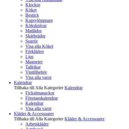
Klockor
Köket
Bestick
Kapsylöppnare
Köksknivar
Matlådor
Skärbrädor
Sugrör
Visa alla Köket
Förkläden
Ljus
Magneter
Tallrikar
Vintillbehör
Visa alla varor
Kalendrar
Tillbaka till Alla Kategorier
Kalendrar
Fickalmanackor
Företagskalendrar
Kalendrar
Visa alla varor
Kläder & Accessoarer
Tillbaka till Alla Kategorier
Kläder & Accessoarer
Arbetskläder