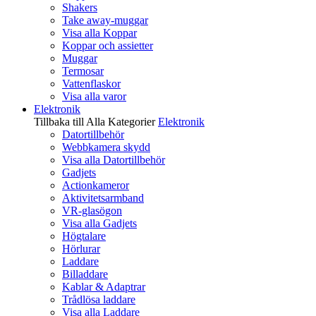
Shakers
Take away-muggar
Visa alla Koppar
Koppar och assietter
Muggar
Termosar
Vattenflaskor
Visa alla varor
Elektronik
Tillbaka till Alla Kategorier
Elektronik
Datortillbehör
Webbkamera skydd
Visa alla Datortillbehör
Gadjets
Actionkameror
Aktivitetsarmband
VR-glasögon
Visa alla Gadjets
Högtalare
Hörlurar
Laddare
Billaddare
Kablar & Adaptrar
Trådlösa laddare
Visa alla Laddare