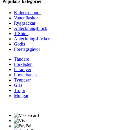
Populära kategorier
Kulpetspennor
Vattenflaskor
Ryggsäckar
Anteckningsblock
T-Shirts
Anteckningsböcker
Godis
Företagsgåvor
Tändare
Förkläden
Paraplyer
Powerbanks
Tygpåsar
Glas
Tröjor
Muggar