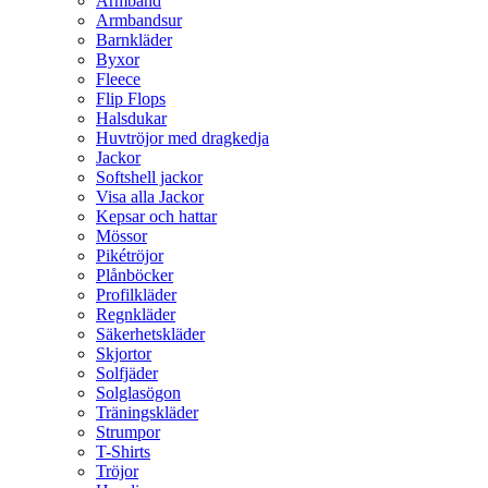
Armband
Armbandsur
Barnkläder
Byxor
Fleece
Flip Flops
Halsdukar
Huvtröjor med dragkedja
Jackor
Softshell jackor
Visa alla Jackor
Kepsar och hattar
Mössor
Pikétröjor
Plånböcker
Profilkläder
Regnkläder
Säkerhetskläder
Skjortor
Solfjäder
Solglasögon
Träningskläder
Strumpor
T-Shirts
Tröjor