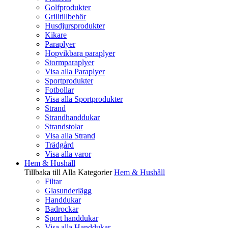
Golfprodukter
Grilltillbehör
Husdjursprodukter
Kikare
Paraplyer
Hopvikbara paraplyer
Stormparaplyer
Visa alla Paraplyer
Sportprodukter
Fotbollar
Visa alla Sportprodukter
Strand
Strandhanddukar
Strandstolar
Visa alla Strand
Trädgård
Visa alla varor
Hem & Hushåll
Tillbaka till Alla Kategorier
Hem & Hushåll
Filtar
Glasunderlägg
Handdukar
Badrockar
Sport handdukar
Visa alla Handdukar