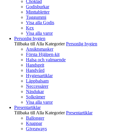
Choklad
Godisburkar
Minttabletter
Tuggummi
Visa alla Godis
Kex
Visa alla varor
Personlig hygien
Tillbaka till Alla Kategorier
Personlig hygien
Ansiktsmasker
Första Hjälpen-kit
Halsa och valmaende
Handsprit
Handvård
Hygienartiklar
Läppbalsam
Neccessärer
Näsdukar
Solkrämer
Visa alla varor
Presentartiklar
Tillbaka till Alla Kategorier
Presentartiklar
Ballonger
Knappar
Giveaways