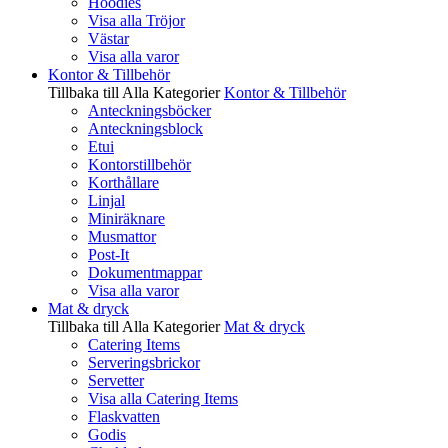
Hoodies
Visa alla Tröjor
Västar
Visa alla varor
Kontor & Tillbehör
Tillbaka till Alla Kategorier
Kontor & Tillbehör
Anteckningsböcker
Anteckningsblock
Etui
Kontorstillbehör
Korthållare
Linjal
Miniräknare
Musmattor
Post-It
Dokumentmappar
Visa alla varor
Mat & dryck
Tillbaka till Alla Kategorier
Mat & dryck
Catering Items
Serveringsbrickor
Servetter
Visa alla Catering Items
Flaskvatten
Godis