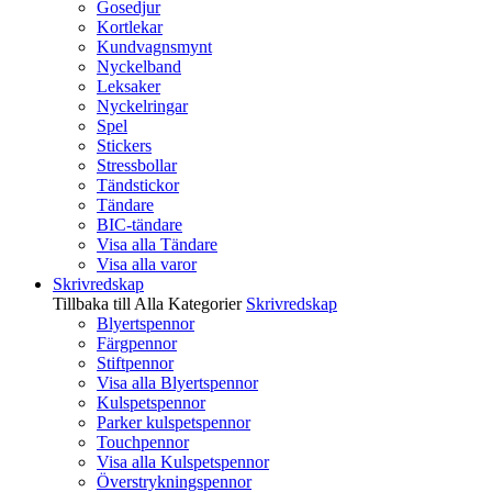
Gosedjur
Kortlekar
Kundvagnsmynt
Nyckelband
Leksaker
Nyckelringar
Spel
Stickers
Stressbollar
Tändstickor
Tändare
BIC-tändare
Visa alla Tändare
Visa alla varor
Skrivredskap
Tillbaka till Alla Kategorier
Skrivredskap
Blyertspennor
Färgpennor
Stiftpennor
Visa alla Blyertspennor
Kulspetspennor
Parker kulspetspennor
Touchpennor
Visa alla Kulspetspennor
Överstrykningspennor