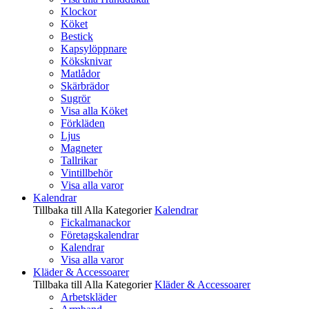
Klockor
Köket
Bestick
Kapsylöppnare
Köksknivar
Matlådor
Skärbrädor
Sugrör
Visa alla Köket
Förkläden
Ljus
Magneter
Tallrikar
Vintillbehör
Visa alla varor
Kalendrar
Tillbaka till Alla Kategorier
Kalendrar
Fickalmanackor
Företagskalendrar
Kalendrar
Visa alla varor
Kläder & Accessoarer
Tillbaka till Alla Kategorier
Kläder & Accessoarer
Arbetskläder