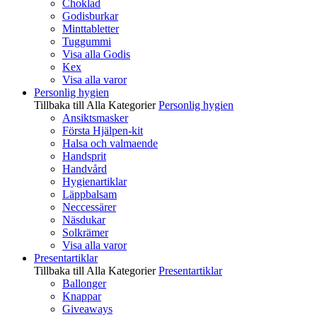
Choklad
Godisburkar
Minttabletter
Tuggummi
Visa alla Godis
Kex
Visa alla varor
Personlig hygien
Tillbaka till Alla Kategorier
Personlig hygien
Ansiktsmasker
Första Hjälpen-kit
Halsa och valmaende
Handsprit
Handvård
Hygienartiklar
Läppbalsam
Neccessärer
Näsdukar
Solkrämer
Visa alla varor
Presentartiklar
Tillbaka till Alla Kategorier
Presentartiklar
Ballonger
Knappar
Giveaways