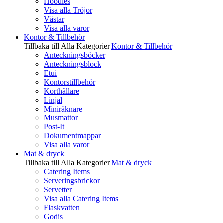
Hoodies
Visa alla Tröjor
Västar
Visa alla varor
Kontor & Tillbehör
Tillbaka till Alla Kategorier
Kontor & Tillbehör
Anteckningsböcker
Anteckningsblock
Etui
Kontorstillbehör
Korthållare
Linjal
Miniräknare
Musmattor
Post-It
Dokumentmappar
Visa alla varor
Mat & dryck
Tillbaka till Alla Kategorier
Mat & dryck
Catering Items
Serveringsbrickor
Servetter
Visa alla Catering Items
Flaskvatten
Godis