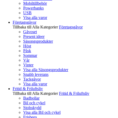
Mobiltillbehör
Powerbanks
USB
Visa alla varor
Företagsgåvor
Tillbaka till Alla Kategorier
Företagsgåvor
Gåvoset
Present ideer
Säsongsprodukter
Höst
Påsk
Sommar
Vår
Vinter
Visa alla Säsongsprodukter
Snabb leverans
Tackgåvor
Visa alla varor
Fritid & Friluftsliv
Tillbaka till Alla Kategorier
Fritid & Friluftsliv
Badbollar
Bil och cykel
Stolsskydd
Visa alla Bil och cykel
Frisbees