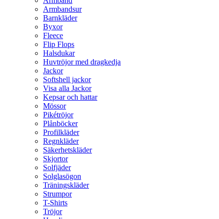
Armband
Armbandsur
Barnkläder
Byxor
Fleece
Flip Flops
Halsdukar
Huvtröjor med dragkedja
Jackor
Softshell jackor
Visa alla Jackor
Kepsar och hattar
Mössor
Pikétröjor
Plånböcker
Profilkläder
Regnkläder
Säkerhetskläder
Skjortor
Solfjäder
Solglasögon
Träningskläder
Strumpor
T-Shirts
Tröjor