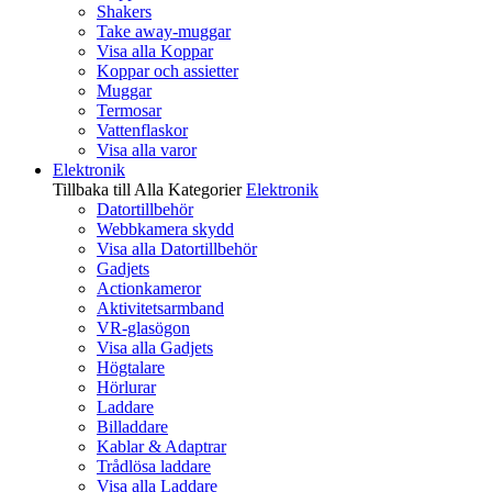
Shakers
Take away-muggar
Visa alla Koppar
Koppar och assietter
Muggar
Termosar
Vattenflaskor
Visa alla varor
Elektronik
Tillbaka till Alla Kategorier
Elektronik
Datortillbehör
Webbkamera skydd
Visa alla Datortillbehör
Gadjets
Actionkameror
Aktivitetsarmband
VR-glasögon
Visa alla Gadjets
Högtalare
Hörlurar
Laddare
Billaddare
Kablar & Adaptrar
Trådlösa laddare
Visa alla Laddare