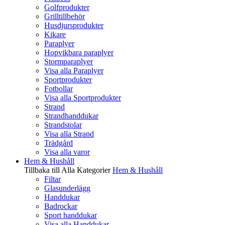
Golfprodukter
Grilltillbehör
Husdjursprodukter
Kikare
Paraplyer
Hopvikbara paraplyer
Stormparaplyer
Visa alla Paraplyer
Sportprodukter
Fotbollar
Visa alla Sportprodukter
Strand
Strandhanddukar
Strandstolar
Visa alla Strand
Trädgård
Visa alla varor
Hem & Hushåll
Tillbaka till Alla Kategorier
Hem & Hushåll
Filtar
Glasunderlägg
Handdukar
Badrockar
Sport handdukar
Visa alla Handdukar