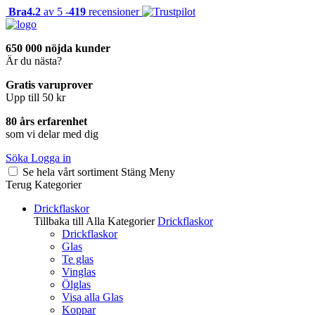
Bra
4.2
av 5 -
419
recensioner
650 000 nöjda kunder
Är du nästa?
Gratis varuprover
Upp till 50 kr
80 års erfarenhet
som vi delar med dig
Söka
Logga in
Se hela vårt sortiment
Stäng
Meny
Terug
Kategorier
Drickflaskor
Tillbaka till Alla Kategorier
Drickflaskor
Drickflaskor
Glas
Te glas
Vinglas
Ölglas
Visa alla Glas
Koppar