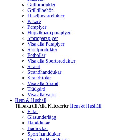
Golfprodukter
Grilltillbehör
Husdjursprodukter
Kikare
Paraplyer
Hopvikbara paraplyer
Stormparaplyer
Visa alla Paraplyer
Sportprodukter
Fotbollar
Visa alla Sportprodukter
Strand
Strandhanddukar
Strandstolar
Visa alla Strand
Trädgård
Visa alla varor
Hem & Hushåll
Tillbaka till Alla Kategorier
Hem & Hushåll
Filtar
Glasunderlägg
Handdukar
Badrockar
Sport handdukar
Visa alla Handdukar