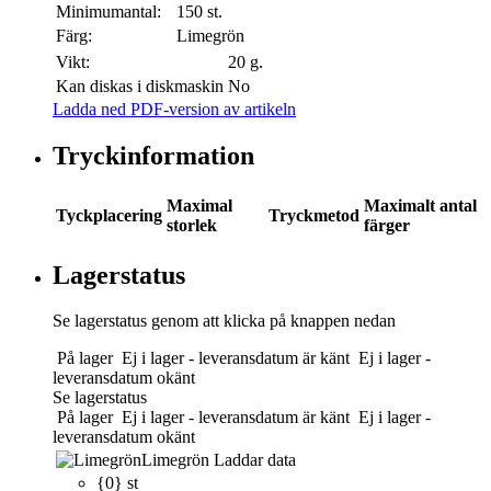
Minimumantal:
150 st.
Färg:
Limegrön
Vikt:
20 g.
Kan diskas i diskmaskin
No
Ladda ned PDF-version av artikeln
Tryckinformation
Maximal
Maximalt antal
Tyckplacering
Tryckmetod
storlek
färger
Lagerstatus
Se lagerstatus genom att klicka på knappen nedan
På lager
Ej i lager - leveransdatum är känt
Ej i lager -
leveransdatum okänt
Se lagerstatus
På lager
Ej i lager - leveransdatum är känt
Ej i lager -
leveransdatum okänt
Limegrön
Laddar data
{0} st