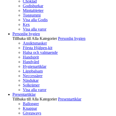
Choklad
Godisburkar
Minttabletter
Tuggummi
Visa alla Godis
Kex
Visa alla varor
Personlig hygien
Tillbaka till Alla Kategorier
Personlig hygien
Ansiktsmasker
Första Hjälpen-kit
Halsa och valmaende
Handsprit
Handvård
Hygienartiklar
Läppbalsam
Neccessärer
Näsdukar
Solkrämer
Visa alla varor
Presentartiklar
Tillbaka till Alla Kategorier
Presentartiklar
Ballonger
Knappar
Giveaways