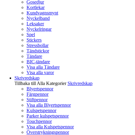
Gosedjur
Kortlekar
Kundvagnsmynt
Nyckelband
Leksaker
Nyckelringar
Spel
Stickers
Stressbollar
Tändstickor
Tändare
BIC-tändare
Visa alla Tändare
Visa alla varor
Skrivredskap
Tillbaka till Alla Kategorier
Skrivredskap
Blyertspennor
Färgpennor
Stiftpennor
Visa alla Blyertspennor
Kulspetspennor
Parker kulspetspennor
Touchpennor
Visa alla Kulspetspennor
Överstrykningspennor