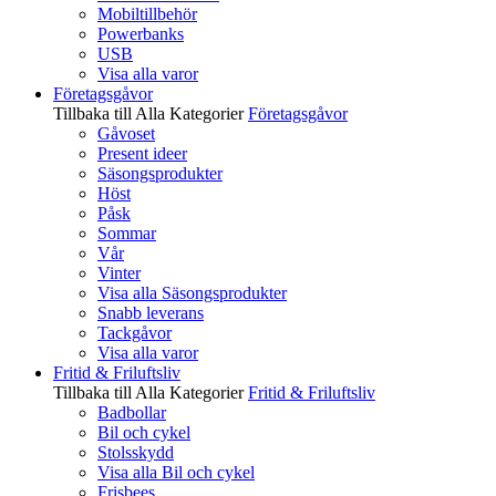
Mobiltillbehör
Powerbanks
USB
Visa alla varor
Företagsgåvor
Tillbaka till Alla Kategorier
Företagsgåvor
Gåvoset
Present ideer
Säsongsprodukter
Höst
Påsk
Sommar
Vår
Vinter
Visa alla Säsongsprodukter
Snabb leverans
Tackgåvor
Visa alla varor
Fritid & Friluftsliv
Tillbaka till Alla Kategorier
Fritid & Friluftsliv
Badbollar
Bil och cykel
Stolsskydd
Visa alla Bil och cykel
Frisbees