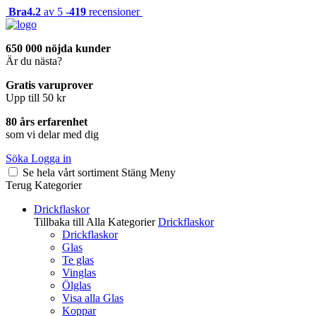
Bra
4.2
av 5 -
419
recensioner
650 000 nöjda kunder
Är du nästa?
Gratis varuprover
Upp till 50 kr
80 års erfarenhet
som vi delar med dig
Söka
Logga in
Se hela vårt sortiment
Stäng
Meny
Terug
Kategorier
Drickflaskor
Tillbaka till Alla Kategorier
Drickflaskor
Drickflaskor
Glas
Te glas
Vinglas
Ölglas
Visa alla Glas
Koppar