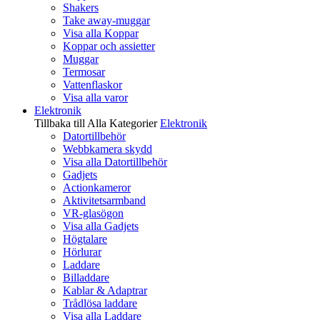
Shakers
Take away-muggar
Visa alla Koppar
Koppar och assietter
Muggar
Termosar
Vattenflaskor
Visa alla varor
Elektronik
Tillbaka till Alla Kategorier
Elektronik
Datortillbehör
Webbkamera skydd
Visa alla Datortillbehör
Gadjets
Actionkameror
Aktivitetsarmband
VR-glasögon
Visa alla Gadjets
Högtalare
Hörlurar
Laddare
Billaddare
Kablar & Adaptrar
Trådlösa laddare
Visa alla Laddare