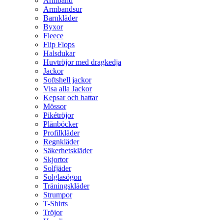
Armband
Armbandsur
Barnkläder
Byxor
Fleece
Flip Flops
Halsdukar
Huvtröjor med dragkedja
Jackor
Softshell jackor
Visa alla Jackor
Kepsar och hattar
Mössor
Pikétröjor
Plånböcker
Profilkläder
Regnkläder
Säkerhetskläder
Skjortor
Solfjäder
Solglasögon
Träningskläder
Strumpor
T-Shirts
Tröjor