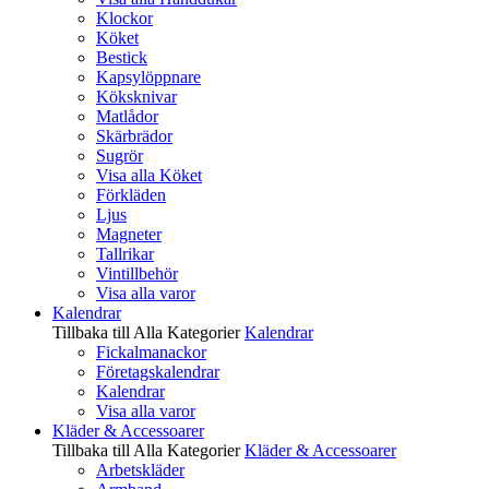
Klockor
Köket
Bestick
Kapsylöppnare
Köksknivar
Matlådor
Skärbrädor
Sugrör
Visa alla Köket
Förkläden
Ljus
Magneter
Tallrikar
Vintillbehör
Visa alla varor
Kalendrar
Tillbaka till Alla Kategorier
Kalendrar
Fickalmanackor
Företagskalendrar
Kalendrar
Visa alla varor
Kläder & Accessoarer
Tillbaka till Alla Kategorier
Kläder & Accessoarer
Arbetskläder