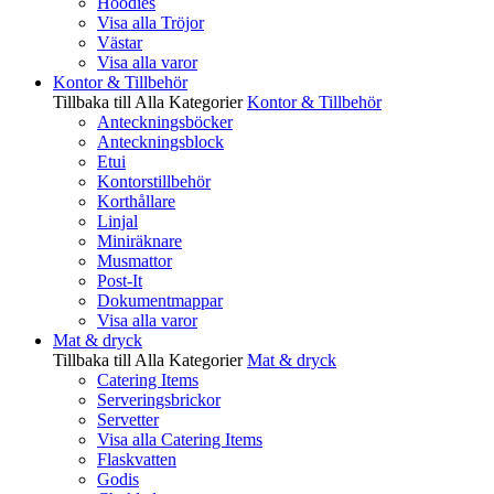
Hoodies
Visa alla Tröjor
Västar
Visa alla varor
Kontor & Tillbehör
Tillbaka till Alla Kategorier
Kontor & Tillbehör
Anteckningsböcker
Anteckningsblock
Etui
Kontorstillbehör
Korthållare
Linjal
Miniräknare
Musmattor
Post-It
Dokumentmappar
Visa alla varor
Mat & dryck
Tillbaka till Alla Kategorier
Mat & dryck
Catering Items
Serveringsbrickor
Servetter
Visa alla Catering Items
Flaskvatten
Godis