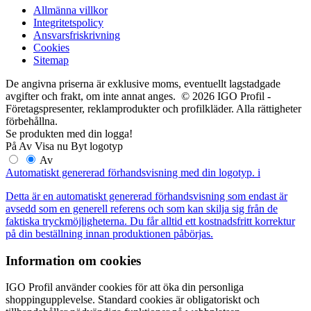
Allmänna villkor
Integritetspolicy
Ansvarsfriskrivning
Cookies
Sitemap
De angivna priserna är exklusive moms, eventuellt lagstadgade
avgifter och frakt, om inte annat anges. © 2026 IGO Profil -
Företagspresenter, reklamprodukter och profilkläder. Alla rättigheter
förbehållna.
Se produkten med din logga!
På
Av
Visa nu
Byt logotyp
Av
Automatiskt genererad förhandsvisning med din logotyp.
i
Detta är en automatiskt genererad förhandsvisning som endast är
avsedd som en generell referens och som kan skilja sig från de
faktiska tryckmöjligheterna. Du får alltid ett kostnadsfritt korrektur
på din beställning innan produktionen påbörjas.
Information om cookies
IGO Profil använder cookies för att öka din personliga
shoppingupplevelse. Standard cookies är obligatoriskt och