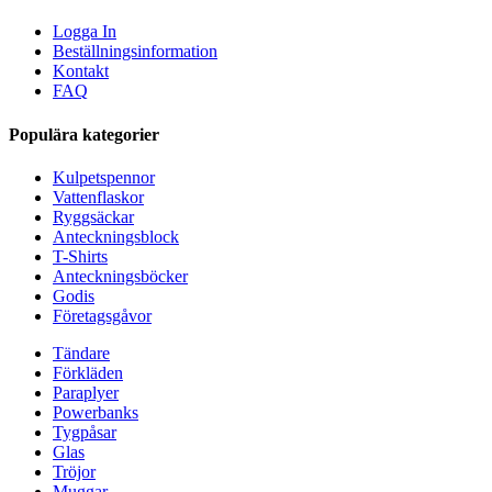
Logga In
Beställningsinformation
Kontakt
FAQ
Populära kategorier
Kulpetspennor
Vattenflaskor
Ryggsäckar
Anteckningsblock
T-Shirts
Anteckningsböcker
Godis
Företagsgåvor
Tändare
Förkläden
Paraplyer
Powerbanks
Tygpåsar
Glas
Tröjor
Muggar