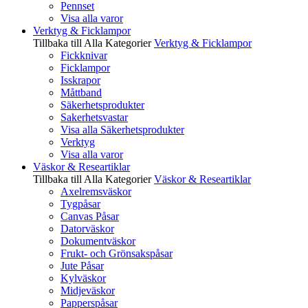
Pennset
Visa alla varor
Verktyg & Ficklampor
Tillbaka till Alla Kategorier
Verktyg & Ficklampor
Fickknivar
Ficklampor
Isskrapor
Måttband
Säkerhetsprodukter
Sakerhetsvastar
Visa alla Säkerhetsprodukter
Verktyg
Visa alla varor
Väskor & Researtiklar
Tillbaka till Alla Kategorier
Väskor & Researtiklar
Axelremsväskor
Tygpåsar
Canvas Påsar
Datorväskor
Dokumentväskor
Frukt- och Grönsakspåsar
Jute Påsar
Kylväskor
Midjeväskor
Papperspåsar