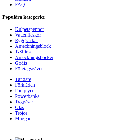
FAQ
Populära kategorier
Kulpetspennor
Vattenflaskor
Ryggsäckar
Anteckningsblock
T-Shirts
Anteckningsböcker
Godis
Företagsgåvor
Tändare
Förkläden
Paraplyer
Powerbanks
Tygpåsar
Glas
Tröjor
Muggar