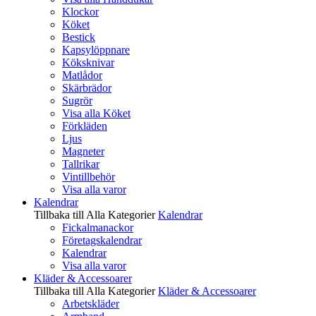
Klockor
Köket
Bestick
Kapsylöppnare
Köksknivar
Matlådor
Skärbrädor
Sugrör
Visa alla Köket
Förkläden
Ljus
Magneter
Tallrikar
Vintillbehör
Visa alla varor
Kalendrar
Tillbaka till Alla Kategorier
Kalendrar
Fickalmanackor
Företagskalendrar
Kalendrar
Visa alla varor
Kläder & Accessoarer
Tillbaka till Alla Kategorier
Kläder & Accessoarer
Arbetskläder