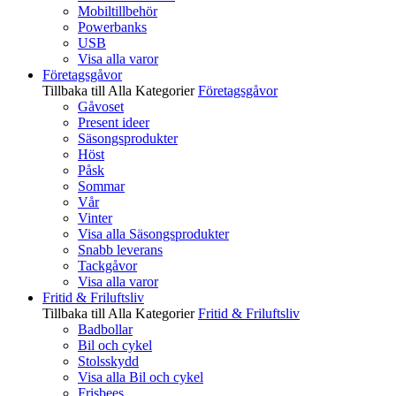
Mobiltillbehör
Powerbanks
USB
Visa alla varor
Företagsgåvor
Tillbaka till Alla Kategorier
Företagsgåvor
Gåvoset
Present ideer
Säsongsprodukter
Höst
Påsk
Sommar
Vår
Vinter
Visa alla Säsongsprodukter
Snabb leverans
Tackgåvor
Visa alla varor
Fritid & Friluftsliv
Tillbaka till Alla Kategorier
Fritid & Friluftsliv
Badbollar
Bil och cykel
Stolsskydd
Visa alla Bil och cykel
Frisbees