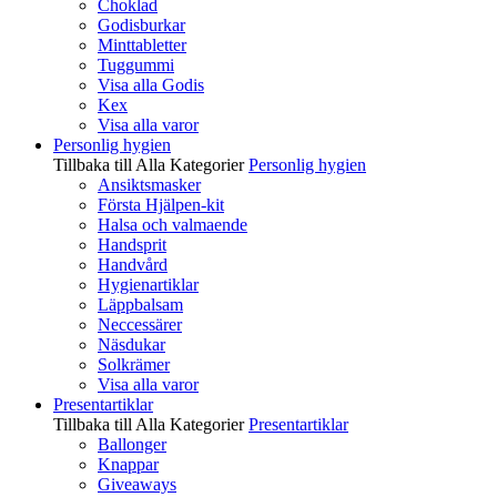
Choklad
Godisburkar
Minttabletter
Tuggummi
Visa alla Godis
Kex
Visa alla varor
Personlig hygien
Tillbaka till Alla Kategorier
Personlig hygien
Ansiktsmasker
Första Hjälpen-kit
Halsa och valmaende
Handsprit
Handvård
Hygienartiklar
Läppbalsam
Neccessärer
Näsdukar
Solkrämer
Visa alla varor
Presentartiklar
Tillbaka till Alla Kategorier
Presentartiklar
Ballonger
Knappar
Giveaways