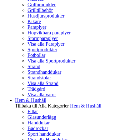
Golfprodukter
Grilltillbehör
Husdjursprodukter
Kikare
Paraplyer
Hopvikbara paraplyer
Stormparaplyer
Visa alla Paraplyer
Sportprodukter
Fotbollar
Visa alla Sportprodukter
Strand
Strandhanddukar
Strandstolar
Visa alla Strand
Trädgård
Visa alla varor
Hem & Hushåll
Tillbaka till Alla Kategorier
Hem & Hushåll
Filtar
Glasunderlägg
Handdukar
Badrockar
Sport handdukar
Visa alla Handdukar