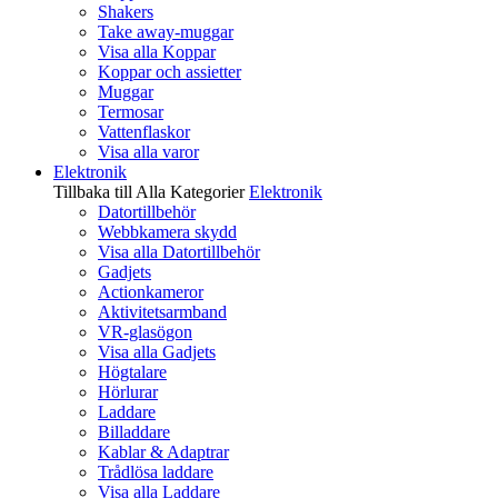
Shakers
Take away-muggar
Visa alla Koppar
Koppar och assietter
Muggar
Termosar
Vattenflaskor
Visa alla varor
Elektronik
Tillbaka till Alla Kategorier
Elektronik
Datortillbehör
Webbkamera skydd
Visa alla Datortillbehör
Gadjets
Actionkameror
Aktivitetsarmband
VR-glasögon
Visa alla Gadjets
Högtalare
Hörlurar
Laddare
Billaddare
Kablar & Adaptrar
Trådlösa laddare
Visa alla Laddare