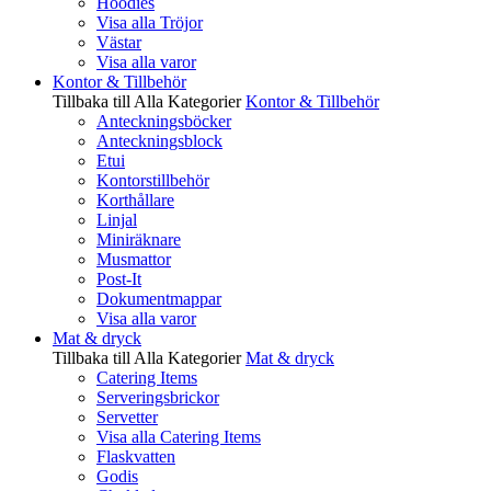
Hoodies
Visa alla Tröjor
Västar
Visa alla varor
Kontor & Tillbehör
Tillbaka till Alla Kategorier
Kontor & Tillbehör
Anteckningsböcker
Anteckningsblock
Etui
Kontorstillbehör
Korthållare
Linjal
Miniräknare
Musmattor
Post-It
Dokumentmappar
Visa alla varor
Mat & dryck
Tillbaka till Alla Kategorier
Mat & dryck
Catering Items
Serveringsbrickor
Servetter
Visa alla Catering Items
Flaskvatten
Godis