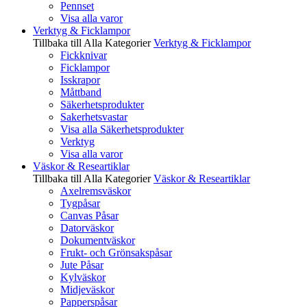
Pennset
Visa alla varor
Verktyg & Ficklampor
Tillbaka till Alla Kategorier
Verktyg & Ficklampor
Fickknivar
Ficklampor
Isskrapor
Måttband
Säkerhetsprodukter
Sakerhetsvastar
Visa alla Säkerhetsprodukter
Verktyg
Visa alla varor
Väskor & Researtiklar
Tillbaka till Alla Kategorier
Väskor & Researtiklar
Axelremsväskor
Tygpåsar
Canvas Påsar
Datorväskor
Dokumentväskor
Frukt- och Grönsakspåsar
Jute Påsar
Kylväskor
Midjeväskor
Papperspåsar