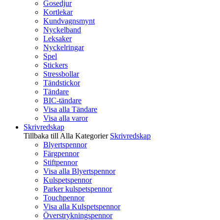
Gosedjur
Kortlekar
Kundvagnsmynt
Nyckelband
Leksaker
Nyckelringar
Spel
Stickers
Stressbollar
Tändstickor
Tändare
BIC-tändare
Visa alla Tändare
Visa alla varor
Skrivredskap
Tillbaka till Alla Kategorier
Skrivredskap
Blyertspennor
Färgpennor
Stiftpennor
Visa alla Blyertspennor
Kulspetspennor
Parker kulspetspennor
Touchpennor
Visa alla Kulspetspennor
Överstrykningspennor