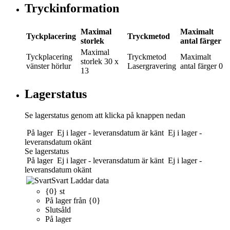
Tryckinformation
Maximal
Maximalt
Tyckplacering
Tryckmetod
storlek
antal färger
Maximal
Tyckplacering
Tryckmetod
Maximalt
storlek
30 x
vänster hörlur
Lasergravering
antal färger
0
13
Lagerstatus
Se lagerstatus genom att klicka på knappen nedan
På lager
Ej i lager - leveransdatum är känt
Ej i lager -
leveransdatum okänt
Se lagerstatus
På lager
Ej i lager - leveransdatum är känt
Ej i lager -
leveransdatum okänt
Svart
Laddar data
{0} st
På lager från {0}
Slutsåld
På lager