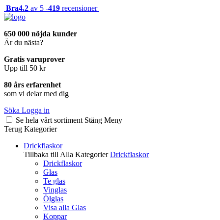
Bra
4.2
av 5 -
419
recensioner
650 000 nöjda kunder
Är du nästa?
Gratis varuprover
Upp till 50 kr
80 års erfarenhet
som vi delar med dig
Söka
Logga in
Se hela vårt sortiment
Stäng
Meny
Terug
Kategorier
Drickflaskor
Tillbaka till Alla Kategorier
Drickflaskor
Drickflaskor
Glas
Te glas
Vinglas
Ölglas
Visa alla Glas
Koppar