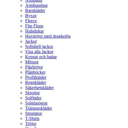
Armband
Armbandsur
Barnkläder
Byxor
Fleece
Flip Flops
Halsdukar
Huvtröjor med dragkedja
Jackor
Softshell jackor
Visa alla Jackor
Kepsar och hattar
Mössor
Pikétröjor
Plånböcker
Profilkläder
Regnkläder
Säkerhetskläder
Skjortor
Solfjäder
Solglasögon
Träningskläder
Strumpor
T-Shirts
Tröjor