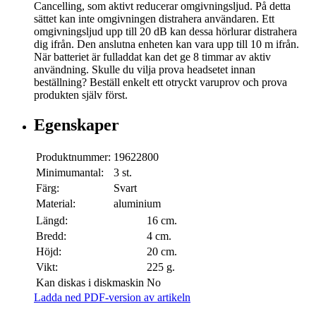
Cancelling, som aktivt reducerar omgivningsljud. På detta
sättet kan inte omgivningen distrahera användaren. Ett
omgivningsljud upp till 20 dB kan dessa hörlurar distrahera
dig ifrån. Den anslutna enheten kan vara upp till 10 m ifrån.
När batteriet är fulladdat kan det ge 8 timmar av aktiv
användning. Skulle du vilja prova headsetet innan
beställning? Beställ enkelt ett otryckt varuprov och prova
produkten själv först.
Egenskaper
Produktnummer:
19622800
Minimumantal:
3 st.
Färg:
Svart
Material:
aluminium
Längd:
16 cm.
Bredd:
4 cm.
Höjd:
20 cm.
Vikt:
225 g.
Kan diskas i diskmaskin
No
Ladda ned PDF-version av artikeln