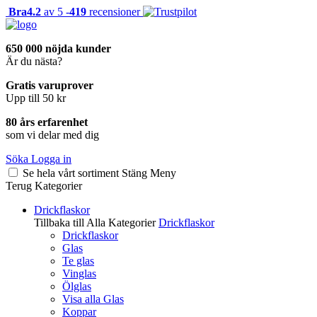
Bra
4.2
av 5 -
419
recensioner
650 000 nöjda kunder
Är du nästa?
Gratis varuprover
Upp till 50 kr
80 års erfarenhet
som vi delar med dig
Söka
Logga in
Se hela vårt sortiment
Stäng
Meny
Terug
Kategorier
Drickflaskor
Tillbaka till Alla Kategorier
Drickflaskor
Drickflaskor
Glas
Te glas
Vinglas
Ölglas
Visa alla Glas
Koppar