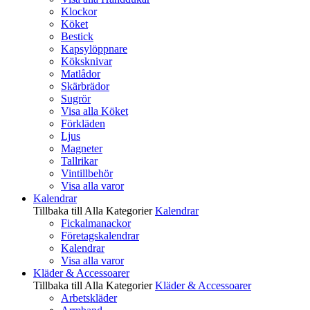
Klockor
Köket
Bestick
Kapsylöppnare
Köksknivar
Matlådor
Skärbrädor
Sugrör
Visa alla Köket
Förkläden
Ljus
Magneter
Tallrikar
Vintillbehör
Visa alla varor
Kalendrar
Tillbaka till Alla Kategorier
Kalendrar
Fickalmanackor
Företagskalendrar
Kalendrar
Visa alla varor
Kläder & Accessoarer
Tillbaka till Alla Kategorier
Kläder & Accessoarer
Arbetskläder