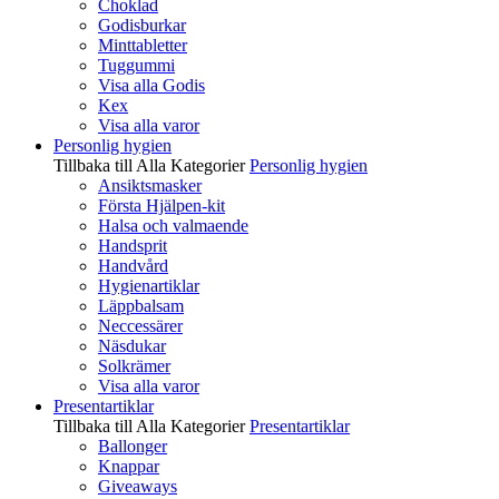
Choklad
Godisburkar
Minttabletter
Tuggummi
Visa alla Godis
Kex
Visa alla varor
Personlig hygien
Tillbaka till Alla Kategorier
Personlig hygien
Ansiktsmasker
Första Hjälpen-kit
Halsa och valmaende
Handsprit
Handvård
Hygienartiklar
Läppbalsam
Neccessärer
Näsdukar
Solkrämer
Visa alla varor
Presentartiklar
Tillbaka till Alla Kategorier
Presentartiklar
Ballonger
Knappar
Giveaways