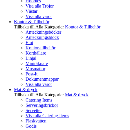
Hoodies
Visa alla Tröjor
Västar
Visa alla varor
Kontor & Tillbehör
Tillbaka till Alla Kategorier
Kontor & Tillbehör
Anteckningsböcker
Anteckningsblock
Etui
Kontorstillbehör
Korthållare
Linjal
Miniräknare
Musmattor
Post-It
Dokumentmappar
Visa alla varor
Mat & dryck
Tillbaka till Alla Kategorier
Mat & dryck
Catering Items
Serveringsbrickor
Servetter
Visa alla Catering Items
Flaskvatten
Godis