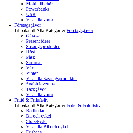
Mobiltillbehör
Powerbanks
USB
Visa alla varor
Företagsgåvor
Tillbaka till Alla Kategorier
Företagsgåvor
Gåvoset
Present ideer
Säsongsprodukter
Höst
Påsk
Sommar
Vår
Vinter
Visa alla Säsongsprodukter
Snabb leverans
Tackgåvor
Visa alla varor
Fritid & Friluftsliv
Tillbaka till Alla Kategorier
Fritid & Friluftsliv
Badbollar
Bil och cykel
Stolsskydd
Visa alla Bil och cykel
Frisbees