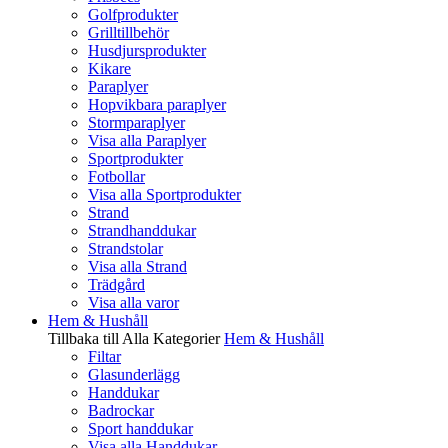
Golfprodukter
Grilltillbehör
Husdjursprodukter
Kikare
Paraplyer
Hopvikbara paraplyer
Stormparaplyer
Visa alla Paraplyer
Sportprodukter
Fotbollar
Visa alla Sportprodukter
Strand
Strandhanddukar
Strandstolar
Visa alla Strand
Trädgård
Visa alla varor
Hem & Hushåll
Tillbaka till Alla Kategorier
Hem & Hushåll
Filtar
Glasunderlägg
Handdukar
Badrockar
Sport handdukar
Visa alla Handdukar