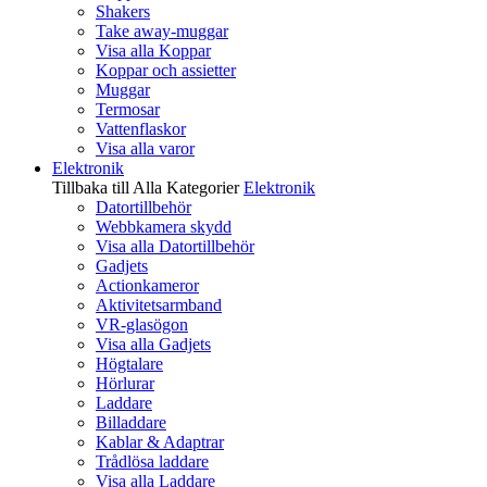
Shakers
Take away-muggar
Visa alla Koppar
Koppar och assietter
Muggar
Termosar
Vattenflaskor
Visa alla varor
Elektronik
Tillbaka till Alla Kategorier
Elektronik
Datortillbehör
Webbkamera skydd
Visa alla Datortillbehör
Gadjets
Actionkameror
Aktivitetsarmband
VR-glasögon
Visa alla Gadjets
Högtalare
Hörlurar
Laddare
Billaddare
Kablar & Adaptrar
Trådlösa laddare
Visa alla Laddare