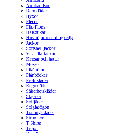
Armband
Armbandsur
Barnkläder
Byxor
Fleece
Flip Flops
Halsdukar
Huvtröjor med dragkedja
Jackor
Softshell jackor
Visa alla Jackor
Kepsar och hattar
Mössor
Pikétröjor
Plånböcker
Profilkläder
Regnkläder
Säkerhetskläder
Skjortor
Solfjäder
Solglasögon
Träningskläder
Strumpor
T-Shirts
Tröjor