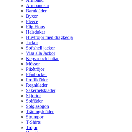
Armband
Armbandsur
Barnkläder
Byxor
Fleece
Flip Flops
Halsdukar
Huvtröjor med dragkedja
Jackor
Softshell jackor
Visa alla Jackor
Kepsar och hattar
Mössor
Pikétröjor
Plånböcker
Profilkläder
Regnkläder
Säkerhetskläder
Skjortor
Solfjäder
Solglasögon
Träningskläder
Strumpor
T-Shirts
Tröjor