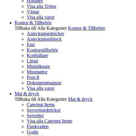
Hoodies
Visa alla Tröjor
Västar
Visa alla varor
Kontor & Tillbehör
Tillbaka till Alla Kategorier
Kontor & Tillbehör
Anteckningsböcker
Anteckningsblock
Etui
Kontorstillbehör
Korthållare
Linjal
Miniräknare
Musmattor
Post-It
Dokumentmappar
Visa alla varor
Mat & dryck
Tillbaka till Alla Kategorier
Mat & dryck
Catering Items
Serveringsbrickor
Servetter
Visa alla Catering Items
Flaskvatten
Godis