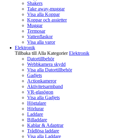
Shakers
Take away-muggar
Visa alla Koppar
Koppar och assietter
Muggar
Termosar
Vattenflaskor
Visa alla varor
Elektronik
Tillbaka till Alla Kategorier
Elektronik
Datortillbehör
Webbkamera skydd
Visa alla Datortillbehör
Gadjets
Actionkameror
Aktivitetsarmband
VR-glasögon
Visa alla Gadjets
Högtalare
Hörlurar
Laddare
Billaddare
Kablar & Adaptrar
Trådlösa laddare
Visa alla Laddare