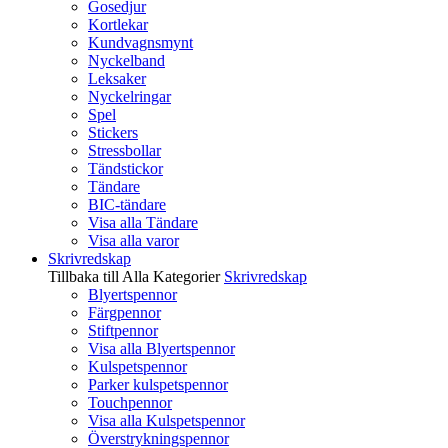
Gosedjur
Kortlekar
Kundvagnsmynt
Nyckelband
Leksaker
Nyckelringar
Spel
Stickers
Stressbollar
Tändstickor
Tändare
BIC-tändare
Visa alla Tändare
Visa alla varor
Skrivredskap
Tillbaka till Alla Kategorier
Skrivredskap
Blyertspennor
Färgpennor
Stiftpennor
Visa alla Blyertspennor
Kulspetspennor
Parker kulspetspennor
Touchpennor
Visa alla Kulspetspennor
Överstrykningspennor