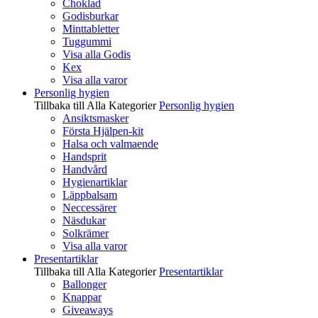
Choklad
Godisburkar
Minttabletter
Tuggummi
Visa alla Godis
Kex
Visa alla varor
Personlig hygien
Tillbaka till Alla Kategorier
Personlig hygien
Ansiktsmasker
Första Hjälpen-kit
Halsa och valmaende
Handsprit
Handvård
Hygienartiklar
Läppbalsam
Neccessärer
Näsdukar
Solkrämer
Visa alla varor
Presentartiklar
Tillbaka till Alla Kategorier
Presentartiklar
Ballonger
Knappar
Giveaways