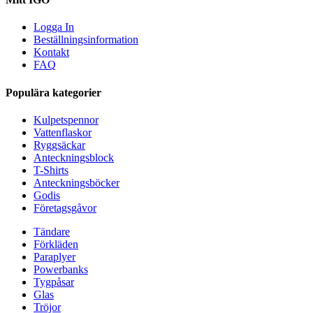
Logga In
Beställningsinformation
Kontakt
FAQ
Populära kategorier
Kulpetspennor
Vattenflaskor
Ryggsäckar
Anteckningsblock
T-Shirts
Anteckningsböcker
Godis
Företagsgåvor
Tändare
Förkläden
Paraplyer
Powerbanks
Tygpåsar
Glas
Tröjor