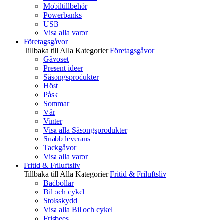
Mobiltillbehör
Powerbanks
USB
Visa alla varor
Företagsgåvor
Tillbaka till Alla Kategorier
Företagsgåvor
Gåvoset
Present ideer
Säsongsprodukter
Höst
Påsk
Sommar
Vår
Vinter
Visa alla Säsongsprodukter
Snabb leverans
Tackgåvor
Visa alla varor
Fritid & Friluftsliv
Tillbaka till Alla Kategorier
Fritid & Friluftsliv
Badbollar
Bil och cykel
Stolsskydd
Visa alla Bil och cykel
Frisbees