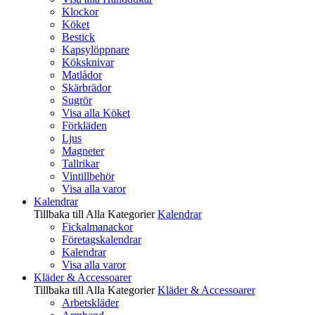
Klockor
Köket
Bestick
Kapsylöppnare
Köksknivar
Matlådor
Skärbrädor
Sugrör
Visa alla Köket
Förkläden
Ljus
Magneter
Tallrikar
Vintillbehör
Visa alla varor
Kalendrar
Tillbaka till Alla Kategorier
Kalendrar
Fickalmanackor
Företagskalendrar
Kalendrar
Visa alla varor
Kläder & Accessoarer
Tillbaka till Alla Kategorier
Kläder & Accessoarer
Arbetskläder