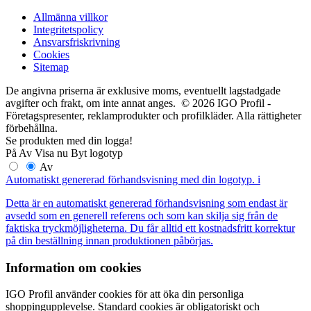
Allmänna villkor
Integritetspolicy
Ansvarsfriskrivning
Cookies
Sitemap
De angivna priserna är exklusive moms, eventuellt lagstadgade
avgifter och frakt, om inte annat anges. © 2026 IGO Profil -
Företagspresenter, reklamprodukter och profilkläder. Alla rättigheter
förbehållna.
Se produkten med din logga!
På
Av
Visa nu
Byt logotyp
Av
Automatiskt genererad förhandsvisning med din logotyp.
i
Detta är en automatiskt genererad förhandsvisning som endast är
avsedd som en generell referens och som kan skilja sig från de
faktiska tryckmöjligheterna. Du får alltid ett kostnadsfritt korrektur
på din beställning innan produktionen påbörjas.
Information om cookies
IGO Profil använder cookies för att öka din personliga
shoppingupplevelse. Standard cookies är obligatoriskt och