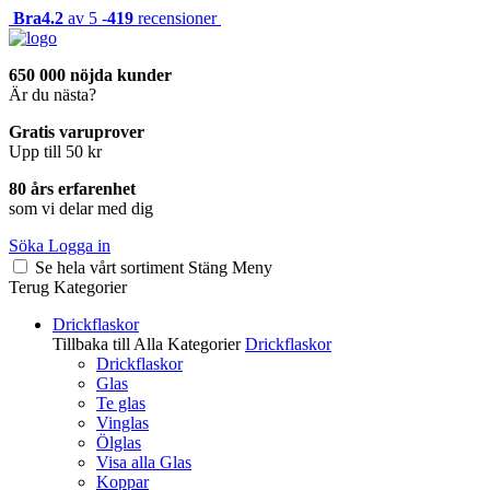
Bra
4.2
av 5 -
419
recensioner
650 000 nöjda kunder
Är du nästa?
Gratis varuprover
Upp till 50 kr
80 års erfarenhet
som vi delar med dig
Söka
Logga in
Se hela vårt sortiment
Stäng
Meny
Terug
Kategorier
Drickflaskor
Tillbaka till Alla Kategorier
Drickflaskor
Drickflaskor
Glas
Te glas
Vinglas
Ölglas
Visa alla Glas
Koppar