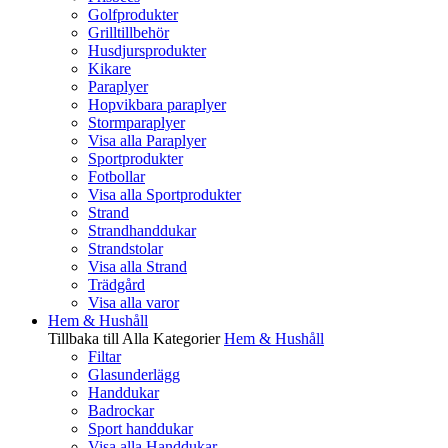
Golfprodukter
Grilltillbehör
Husdjursprodukter
Kikare
Paraplyer
Hopvikbara paraplyer
Stormparaplyer
Visa alla Paraplyer
Sportprodukter
Fotbollar
Visa alla Sportprodukter
Strand
Strandhanddukar
Strandstolar
Visa alla Strand
Trädgård
Visa alla varor
Hem & Hushåll
Tillbaka till Alla Kategorier
Hem & Hushåll
Filtar
Glasunderlägg
Handdukar
Badrockar
Sport handdukar
Visa alla Handdukar