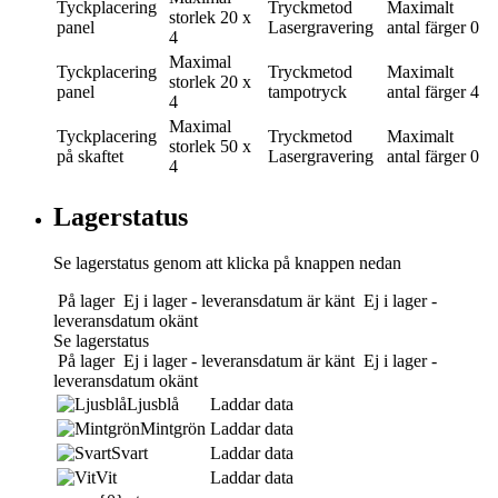
Tyckplacering
Tryckmetod
Maximalt
storlek
20 x
panel
Lasergravering
antal färger
0
4
Maximal
Tyckplacering
Tryckmetod
Maximalt
storlek
20 x
panel
tampotryck
antal färger
4
4
Maximal
Tyckplacering
Tryckmetod
Maximalt
storlek
50 x
på skaftet
Lasergravering
antal färger
0
4
Lagerstatus
Se lagerstatus genom att klicka på knappen nedan
På lager
Ej i lager - leveransdatum är känt
Ej i lager -
leveransdatum okänt
Se lagerstatus
På lager
Ej i lager - leveransdatum är känt
Ej i lager -
leveransdatum okänt
Ljusblå
Laddar data
Mintgrön
Laddar data
Svart
Laddar data
Vit
Laddar data