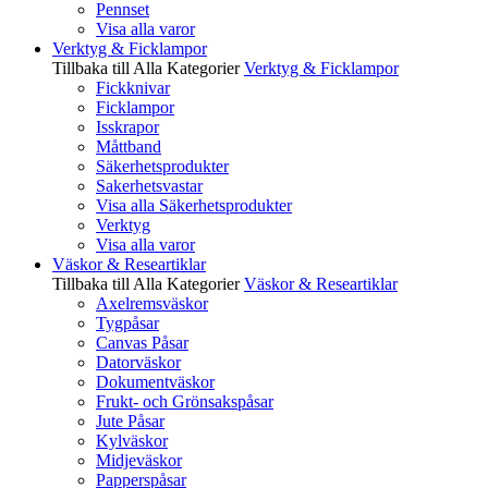
Pennset
Visa alla varor
Verktyg & Ficklampor
Tillbaka till Alla Kategorier
Verktyg & Ficklampor
Fickknivar
Ficklampor
Isskrapor
Måttband
Säkerhetsprodukter
Sakerhetsvastar
Visa alla Säkerhetsprodukter
Verktyg
Visa alla varor
Väskor & Researtiklar
Tillbaka till Alla Kategorier
Väskor & Researtiklar
Axelremsväskor
Tygpåsar
Canvas Påsar
Datorväskor
Dokumentväskor
Frukt- och Grönsakspåsar
Jute Påsar
Kylväskor
Midjeväskor
Papperspåsar