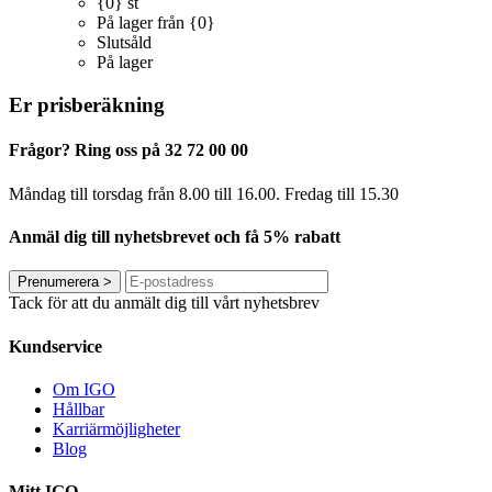
{0} st
På lager från {0}
Slutsåld
På lager
Er prisberäkning
Frågor? Ring oss på 32 72 00 00
Måndag till torsdag från 8.00 till 16.00. Fredag ​​till 15.30
Anmäl dig till nyhetsbrevet och få 5% rabatt
Prenumerera
>
Tack för att du anmält dig till vårt nyhetsbrev
Kundservice
Om IGO
Hållbar
Karriärmöjligheter
Blog
Mitt IGO