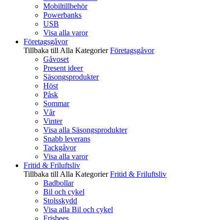
Mobiltillbehör
Powerbanks
USB
Visa alla varor
Företagsgåvor
Tillbaka till Alla Kategorier
Företagsgåvor
Gåvoset
Present ideer
Säsongsprodukter
Höst
Påsk
Sommar
Vår
Vinter
Visa alla Säsongsprodukter
Snabb leverans
Tackgåvor
Visa alla varor
Fritid & Friluftsliv
Tillbaka till Alla Kategorier
Fritid & Friluftsliv
Badbollar
Bil och cykel
Stolsskydd
Visa alla Bil och cykel
Frisbees