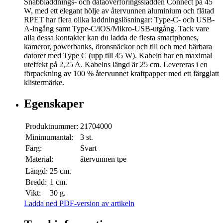
Snabbladdnings- och dataöverföringssladden Connect på 45
W, med ett elegant hölje av återvunnen aluminium och flätad
RPET har flera olika laddningslösningar: Type-C- och USB-
A-ingång samt Type-C/iOS/Mikro-USB-utgång. Tack vare
alla dessa kontakter kan du ladda de flesta smartphones,
kameror, powerbanks, öronsnäckor och till och med bärbara
datorer med Type C (upp till 45 W). Kabeln har en maximal
uteffekt på 2,25 A. Kabelns längd är 25 cm. Levereras i en
förpackning av 100 % återvunnet kraftpapper med ett färgglatt
klistermärke.
Egenskaper
Produktnummer:
21704000
Minimumantal:
3 st.
Färg:
Svart
Material:
återvunnen tpe
Längd:
25 cm.
Bredd:
1 cm.
Vikt:
30 g.
Ladda ned PDF-version av artikeln