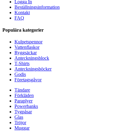
Logga In
Beställningsinformation
Kontakt
FAQ
Populära kategorier
Kulpetspennor
Vattenflaskor
Ryggsäckar
Anteckningsblock
T-Shirts
Anteckningsböcker
Godis
Företagsgåvor
Tändare
Förkläden
Paraplyer
Powerbanks
Tygpåsar
Glas
Tröjor
Muggar