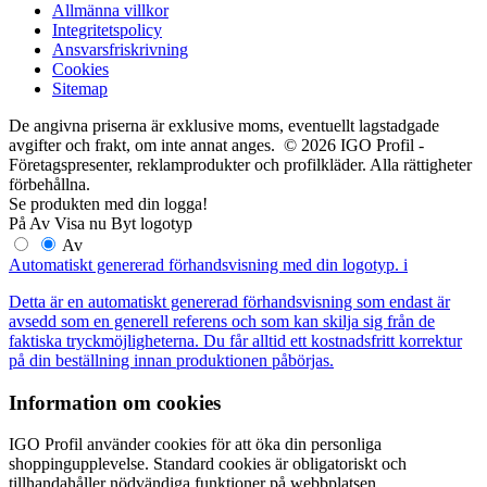
Allmänna villkor
Integritetspolicy
Ansvarsfriskrivning
Cookies
Sitemap
De angivna priserna är exklusive moms, eventuellt lagstadgade
avgifter och frakt, om inte annat anges. © 2026 IGO Profil -
Företagspresenter, reklamprodukter och profilkläder. Alla rättigheter
förbehållna.
Se produkten med din logga!
På
Av
Visa nu
Byt logotyp
Av
Automatiskt genererad förhandsvisning med din logotyp.
i
Detta är en automatiskt genererad förhandsvisning som endast är
avsedd som en generell referens och som kan skilja sig från de
faktiska tryckmöjligheterna. Du får alltid ett kostnadsfritt korrektur
på din beställning innan produktionen påbörjas.
Information om cookies
IGO Profil använder cookies för att öka din personliga
shoppingupplevelse. Standard cookies är obligatoriskt och
tillhandahåller nödvändiga funktioner på webbplatsen.