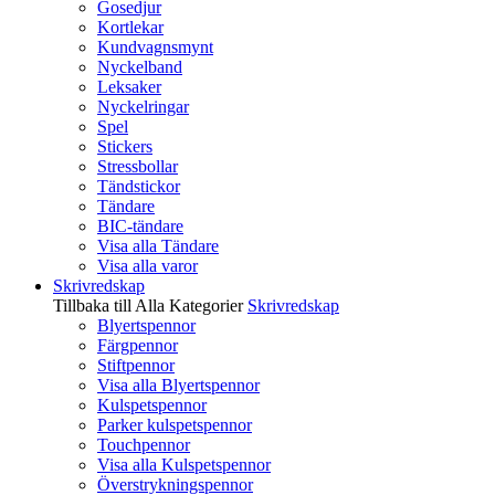
Gosedjur
Kortlekar
Kundvagnsmynt
Nyckelband
Leksaker
Nyckelringar
Spel
Stickers
Stressbollar
Tändstickor
Tändare
BIC-tändare
Visa alla Tändare
Visa alla varor
Skrivredskap
Tillbaka till Alla Kategorier
Skrivredskap
Blyertspennor
Färgpennor
Stiftpennor
Visa alla Blyertspennor
Kulspetspennor
Parker kulspetspennor
Touchpennor
Visa alla Kulspetspennor
Överstrykningspennor