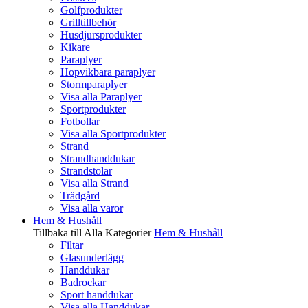
Golfprodukter
Grilltillbehör
Husdjursprodukter
Kikare
Paraplyer
Hopvikbara paraplyer
Stormparaplyer
Visa alla Paraplyer
Sportprodukter
Fotbollar
Visa alla Sportprodukter
Strand
Strandhanddukar
Strandstolar
Visa alla Strand
Trädgård
Visa alla varor
Hem & Hushåll
Tillbaka till Alla Kategorier
Hem & Hushåll
Filtar
Glasunderlägg
Handdukar
Badrockar
Sport handdukar
Visa alla Handdukar