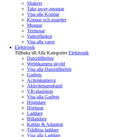
Shakers
Take away-muggar
Visa alla Koppar
Koppar och assietter
Muggar
Termosar
Vattenflaskor
Visa alla varor
Elektronik
Tillbaka till Alla Kategorier
Elektronik
Datortillbehör
Webbkamera skydd
Visa alla Datortillbehör
Gadjets
Actionkameror
Aktivitetsarmband
VR-glasögon
Visa alla Gadjets
Högtalare
Hörlurar
Laddare
Billaddare
Kablar & Adaptrar
Trådlösa laddare
Visa alla Laddare