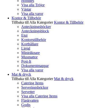
Hoodies
Visa alla Tröjor
Västar
Visa alla varor
Kontor & Tillbehör
Tillbaka till Alla Kategorier
Kontor & Tillbehör
Anteckningsböcker
Anteckningsblock
Etui
Kontorstillbehör
Korthållare
Linjal
Miniräknare
Musmattor
Post-It
Dokumentmappar
Visa alla varor
Mat & dryck
Tillbaka till Alla Kategorier
Mat & dryck
Catering Items
Serveringsbrickor
Servetter
Visa alla Catering Items
Flaskvatten
Godis