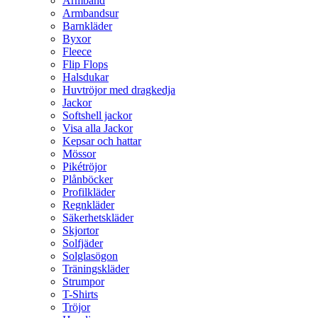
Armband
Armbandsur
Barnkläder
Byxor
Fleece
Flip Flops
Halsdukar
Huvtröjor med dragkedja
Jackor
Softshell jackor
Visa alla Jackor
Kepsar och hattar
Mössor
Pikétröjor
Plånböcker
Profilkläder
Regnkläder
Säkerhetskläder
Skjortor
Solfjäder
Solglasögon
Träningskläder
Strumpor
T-Shirts
Tröjor