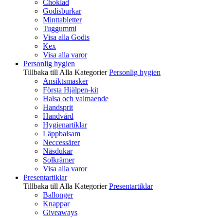
Choklad
Godisburkar
Minttabletter
Tuggummi
Visa alla Godis
Kex
Visa alla varor
Personlig hygien
Tillbaka till Alla Kategorier
Personlig hygien
Ansiktsmasker
Första Hjälpen-kit
Halsa och valmaende
Handsprit
Handvård
Hygienartiklar
Läppbalsam
Neccessärer
Näsdukar
Solkrämer
Visa alla varor
Presentartiklar
Tillbaka till Alla Kategorier
Presentartiklar
Ballonger
Knappar
Giveaways