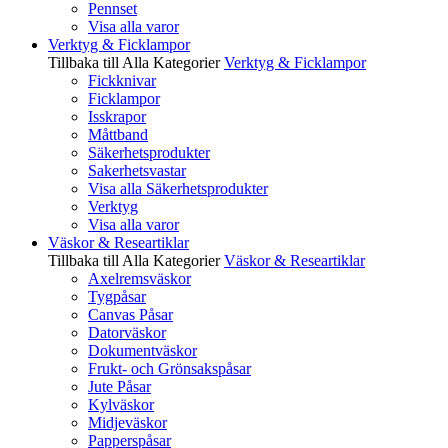
Pennset
Visa alla varor
Verktyg & Ficklampor
Tillbaka till Alla Kategorier
Verktyg & Ficklampor
Fickknivar
Ficklampor
Isskrapor
Måttband
Säkerhetsprodukter
Sakerhetsvastar
Visa alla Säkerhetsprodukter
Verktyg
Visa alla varor
Väskor & Researtiklar
Tillbaka till Alla Kategorier
Väskor & Researtiklar
Axelremsväskor
Tygpåsar
Canvas Påsar
Datorväskor
Dokumentväskor
Frukt- och Grönsakspåsar
Jute Påsar
Kylväskor
Midjeväskor
Papperspåsar