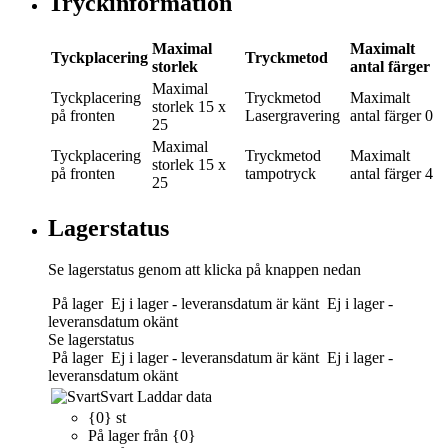
Tryckinformation
Maximal
Maximalt
Tyckplacering
Tryckmetod
storlek
antal färger
Maximal
Tyckplacering
Tryckmetod
Maximalt
storlek
15 x
på fronten
Lasergravering
antal färger
0
25
Maximal
Tyckplacering
Tryckmetod
Maximalt
storlek
15 x
på fronten
tampotryck
antal färger
4
25
Lagerstatus
Se lagerstatus genom att klicka på knappen nedan
På lager
Ej i lager - leveransdatum är känt
Ej i lager -
leveransdatum okänt
Se lagerstatus
På lager
Ej i lager - leveransdatum är känt
Ej i lager -
leveransdatum okänt
Svart
Laddar data
{0} st
På lager från {0}