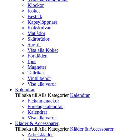
Klockor
Köket
Bestick
Kapsylöppnare
Köksknivar
Matlådor
Skärbrädor
Sugrör
Visa alla Köket
Förkläden
Ljus
Magneter
Tallrikar
Vintillbehör
Visa alla varor
Kalendrar
Tillbaka till Alla Kategorier
Kalendrar
Fickalmanackor
Företagskalendrar
Kalendrar
Visa alla varor
Kläder & Accessoarer
Tillbaka till Alla Kategorier
Kläder & Accessoarer
Arbetskläder