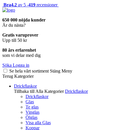
Bra
4.2
av 5 -
419
recensioner
650 000 nöjda kunder
Är du nästa?
Gratis varuprover
Upp till 50 kr
80 års erfarenhet
som vi delar med dig
Söka
Logga in
Se hela vårt sortiment
Stäng
Meny
Terug
Kategorier
Drickflaskor
Tillbaka till Alla Kategorier
Drickflaskor
Drickflaskor
Glas
Te glas
Vinglas
Ölglas
Visa alla Glas
Koppar