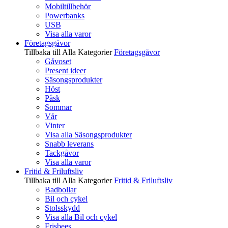
Mobiltillbehör
Powerbanks
USB
Visa alla varor
Företagsgåvor
Tillbaka till Alla Kategorier
Företagsgåvor
Gåvoset
Present ideer
Säsongsprodukter
Höst
Påsk
Sommar
Vår
Vinter
Visa alla Säsongsprodukter
Snabb leverans
Tackgåvor
Visa alla varor
Fritid & Friluftsliv
Tillbaka till Alla Kategorier
Fritid & Friluftsliv
Badbollar
Bil och cykel
Stolsskydd
Visa alla Bil och cykel
Frisbees