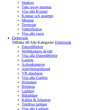
Shakers
Take away-muggar
Visa alla Koppar
Koppar och assietter
Muggar
Termosar
Vattenflaskor
Visa alla varor
Elektronik
Tillbaka till Alla Kategorier
Elektronik
Datortillbehör
Webbkamera skydd
Visa alla Datortillbehör
Gadjets
Actionkameror
Aktivitetsarmband
VR-glasögon
Visa alla Gadjets
Högtalare
Hörlurar
Laddare
Billaddare
Kablar & Adaptrar
Trådlösa laddare
Visa alla Laddare