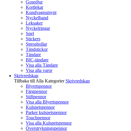
Gosedjur
Kortlekar
Kundvagnsmynt
Nyckelband
Leksaker
Nyckelringar
Spel
Stickers
Stressbollar
Tändstickor
Tändare
BIC-tändare
Visa alla Tändare
Visa alla varor
Skrivredskap
Tillbaka till Alla Kategorier
Skrivredskap
Blyertspennor
Färgpennor
Stiftpennor
Visa alla Blyertspennor
Kulspetspennor
Parker kulspetspennor
Touchpennor
Visa alla Kulspetspennor
Överstrykningspennor