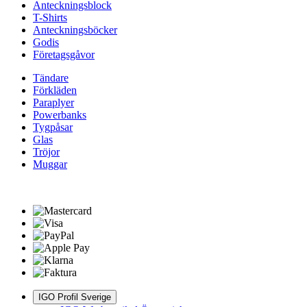
Anteckningsblock
T-Shirts
Anteckningsböcker
Godis
Företagsgåvor
Tändare
Förkläden
Paraplyer
Powerbanks
Tygpåsar
Glas
Tröjor
Muggar
IGO Profil Sverige