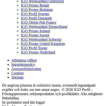
IGO Werbeartikel Österreich
IGO Promo België
IGO Promo Belgique
IGO Profil Sverige
IGO Profil Danmark
IGO Objets Pub France
IGO Werbeartikel Deutschland
IGO Promo Ireland
IGO Promo Suomi
IGO Werbeartikel Schweiz
IGO Promo United Kingdom
IGO Profil Norge
IGO Promo Nederland
Allmänna villkor
Integritetspolicy
Ansvarsfriskrivning
Cookies
Sitemap
De angivna priserna är exklusive moms, eventuellt lagstadgade
avgifter och frakt, om inte annat anges. © 2026 IGO Profil -
Företagspresenter, reklamprodukter och profilkläder. Alla rättigheter
förbehållna.
Se produkten med din logga!