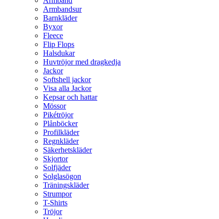
Armband
Armbandsur
Barnkläder
Byxor
Fleece
Flip Flops
Halsdukar
Huvtröjor med dragkedja
Jackor
Softshell jackor
Visa alla Jackor
Kepsar och hattar
Mössor
Pikétröjor
Plånböcker
Profilkläder
Regnkläder
Säkerhetskläder
Skjortor
Solfjäder
Solglasögon
Träningskläder
Strumpor
T-Shirts
Tröjor