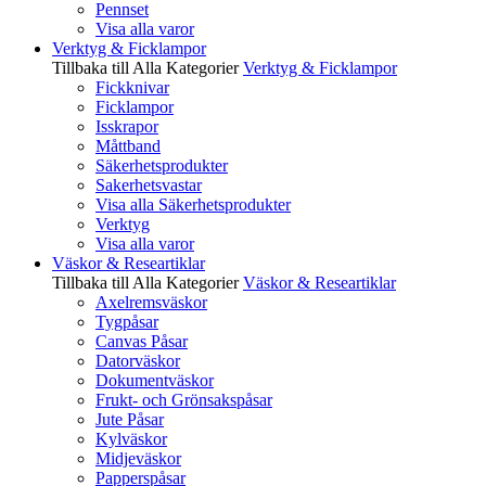
Pennset
Visa alla varor
Verktyg & Ficklampor
Tillbaka till Alla Kategorier
Verktyg & Ficklampor
Fickknivar
Ficklampor
Isskrapor
Måttband
Säkerhetsprodukter
Sakerhetsvastar
Visa alla Säkerhetsprodukter
Verktyg
Visa alla varor
Väskor & Researtiklar
Tillbaka till Alla Kategorier
Väskor & Researtiklar
Axelremsväskor
Tygpåsar
Canvas Påsar
Datorväskor
Dokumentväskor
Frukt- och Grönsakspåsar
Jute Påsar
Kylväskor
Midjeväskor
Papperspåsar