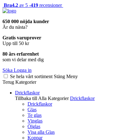
Bra
4.2
av 5 -
419
recensioner
650 000 nöjda kunder
Är du nästa?
Gratis varuprover
Upp till 50 kr
80 års erfarenhet
som vi delar med dig
Söka
Logga in
Se hela vårt sortiment
Stäng
Meny
Terug
Kategorier
Drickflaskor
Tillbaka till Alla Kategorier
Drickflaskor
Drickflaskor
Glas
Te glas
Vinglas
Ölglas
Visa alla Glas
Koppar