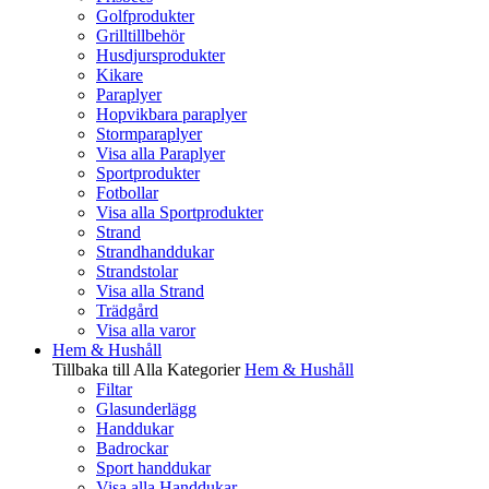
Golfprodukter
Grilltillbehör
Husdjursprodukter
Kikare
Paraplyer
Hopvikbara paraplyer
Stormparaplyer
Visa alla Paraplyer
Sportprodukter
Fotbollar
Visa alla Sportprodukter
Strand
Strandhanddukar
Strandstolar
Visa alla Strand
Trädgård
Visa alla varor
Hem & Hushåll
Tillbaka till Alla Kategorier
Hem & Hushåll
Filtar
Glasunderlägg
Handdukar
Badrockar
Sport handdukar
Visa alla Handdukar