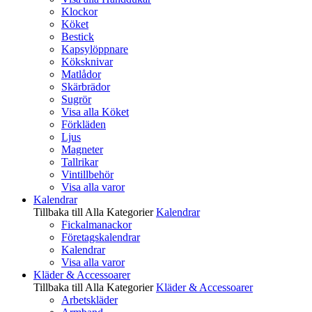
Klockor
Köket
Bestick
Kapsylöppnare
Köksknivar
Matlådor
Skärbrädor
Sugrör
Visa alla Köket
Förkläden
Ljus
Magneter
Tallrikar
Vintillbehör
Visa alla varor
Kalendrar
Tillbaka till Alla Kategorier
Kalendrar
Fickalmanackor
Företagskalendrar
Kalendrar
Visa alla varor
Kläder & Accessoarer
Tillbaka till Alla Kategorier
Kläder & Accessoarer
Arbetskläder