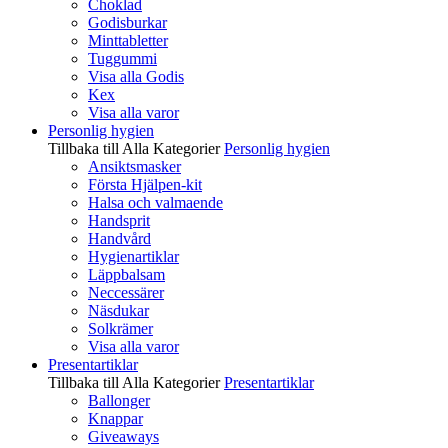
Choklad
Godisburkar
Minttabletter
Tuggummi
Visa alla Godis
Kex
Visa alla varor
Personlig hygien
Tillbaka till Alla Kategorier
Personlig hygien
Ansiktsmasker
Första Hjälpen-kit
Halsa och valmaende
Handsprit
Handvård
Hygienartiklar
Läppbalsam
Neccessärer
Näsdukar
Solkrämer
Visa alla varor
Presentartiklar
Tillbaka till Alla Kategorier
Presentartiklar
Ballonger
Knappar
Giveaways