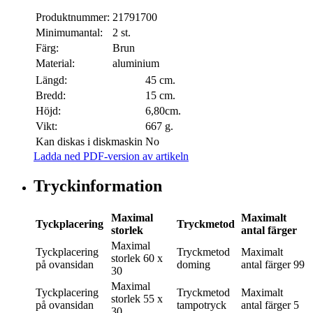
Produktnummer:
21791700
Minimumantal:
2 st.
Färg:
Brun
Material:
aluminium
Längd:
45 cm.
Bredd:
15 cm.
Höjd:
6,80cm.
Vikt:
667 g.
Kan diskas i diskmaskin
No
Ladda ned PDF-version av artikeln
Tryckinformation
Maximal
Maximalt
Tyckplacering
Tryckmetod
storlek
antal färger
Maximal
Tyckplacering
Tryckmetod
Maximalt
storlek
60 x
på ovansidan
doming
antal färger
99
30
Maximal
Tyckplacering
Tryckmetod
Maximalt
storlek
55 x
på ovansidan
tampotryck
antal färger
5
30