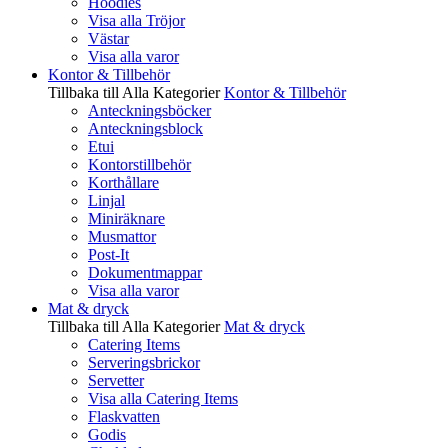
Hoodies
Visa alla Tröjor
Västar
Visa alla varor
Kontor & Tillbehör
Tillbaka till Alla Kategorier
Kontor & Tillbehör
Anteckningsböcker
Anteckningsblock
Etui
Kontorstillbehör
Korthållare
Linjal
Miniräknare
Musmattor
Post-It
Dokumentmappar
Visa alla varor
Mat & dryck
Tillbaka till Alla Kategorier
Mat & dryck
Catering Items
Serveringsbrickor
Servetter
Visa alla Catering Items
Flaskvatten
Godis