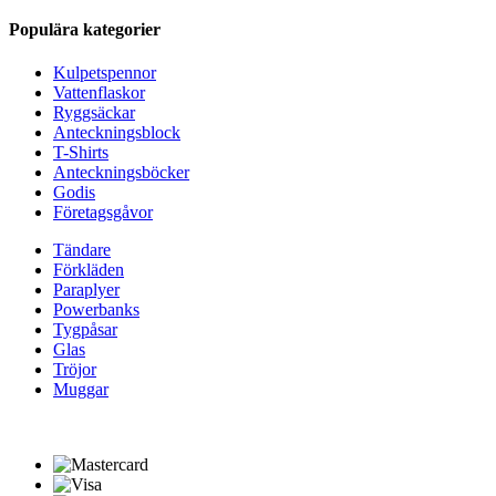
Populära kategorier
Kulpetspennor
Vattenflaskor
Ryggsäckar
Anteckningsblock
T-Shirts
Anteckningsböcker
Godis
Företagsgåvor
Tändare
Förkläden
Paraplyer
Powerbanks
Tygpåsar
Glas
Tröjor
Muggar