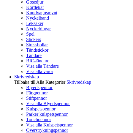
Gosedjur
Kortlekar
Kundvagnsmynt
Nyckelband
Leksaker
Nyckelringar
Spel
Stickers
Stressbollar
Tändstickor
Tändare
BIC-tändare
Visa alla Tändare
Visa alla varor
Skrivredskap
Tillbaka till Alla Kategorier
Skrivredskap
Blyertspennor
Färgpennor
Stiftpennor
Visa alla Blyertspennor
Kulspetspennor
Parker kulspetspennor
Touchpennor
Visa alla Kulspetspennor
Överstrykningspennor