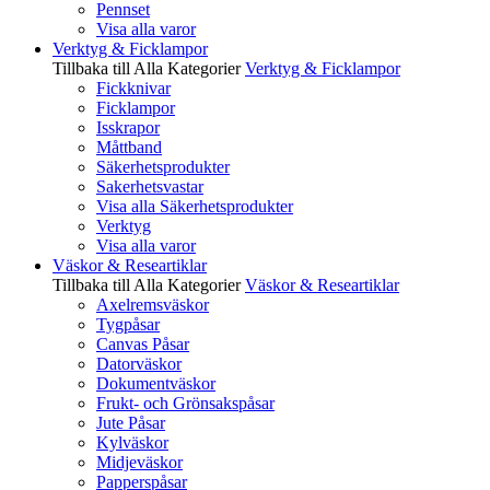
Pennset
Visa alla varor
Verktyg & Ficklampor
Tillbaka till Alla Kategorier
Verktyg & Ficklampor
Fickknivar
Ficklampor
Isskrapor
Måttband
Säkerhetsprodukter
Sakerhetsvastar
Visa alla Säkerhetsprodukter
Verktyg
Visa alla varor
Väskor & Researtiklar
Tillbaka till Alla Kategorier
Väskor & Researtiklar
Axelremsväskor
Tygpåsar
Canvas Påsar
Datorväskor
Dokumentväskor
Frukt- och Grönsakspåsar
Jute Påsar
Kylväskor
Midjeväskor
Papperspåsar