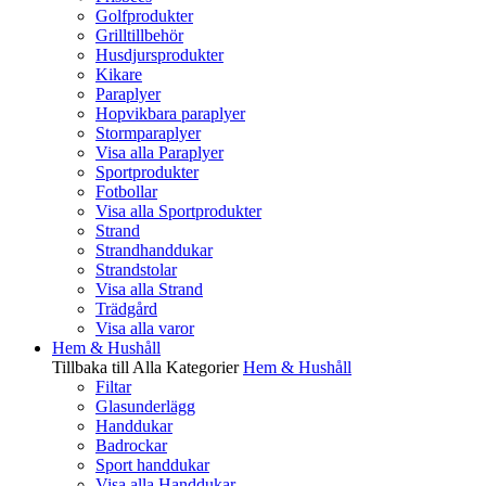
Golfprodukter
Grilltillbehör
Husdjursprodukter
Kikare
Paraplyer
Hopvikbara paraplyer
Stormparaplyer
Visa alla Paraplyer
Sportprodukter
Fotbollar
Visa alla Sportprodukter
Strand
Strandhanddukar
Strandstolar
Visa alla Strand
Trädgård
Visa alla varor
Hem & Hushåll
Tillbaka till Alla Kategorier
Hem & Hushåll
Filtar
Glasunderlägg
Handdukar
Badrockar
Sport handdukar
Visa alla Handdukar