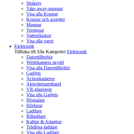
Shakers
Take away-muggar
Visa alla Koppar
Koppar och assietter
Muggar
Termosar
Vattenflaskor
Visa alla varor
Elektronik
Tillbaka till Alla Kategorier
Elektronik
Datortillbehör
Webbkamera skydd
Visa alla Datortillbehör
Gadjets
Actionkameror
Aktivitetsarmband
VR-glasögon
Visa alla Gadjets
Högtalare
Hörlurar
Laddare
Billaddare
Kablar & Adaptrar
Trådlösa laddare
Visa alla Laddare