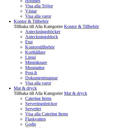
Hoodies
Visa alla Tröjor
Västar
Visa alla varor
Kontor & Tillbehör
Tillbaka till Alla Kategorier
Kontor & Tillbehör
Anteckningsböcker
Anteckningsblock
Etui
Kontorstillbehör
Korthållare
Linjal
Miniräknare
Musmattor
Post-It
Dokumentmappar
Visa alla varor
Mat & dryck
Tillbaka till Alla Kategorier
Mat & dryck
Catering Items
Serveringsbrickor
Servetter
Visa alla Catering Items
Flaskvatten
Godis