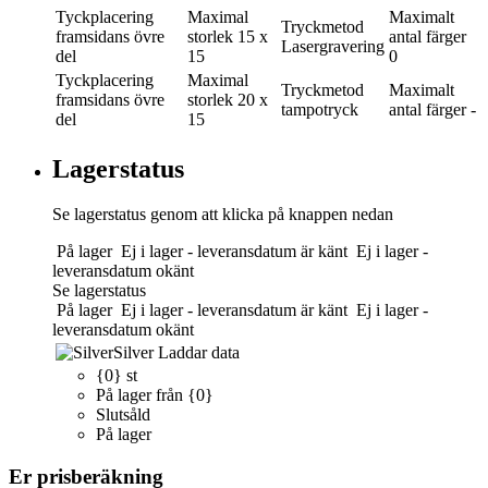
Tyckplacering
Maximal
Maximalt
Tryckmetod
framsidans övre
storlek
15 x
antal färger
Lasergravering
del
15
0
Tyckplacering
Maximal
Tryckmetod
Maximalt
framsidans övre
storlek
20 x
tampotryck
antal färger
-
del
15
Lagerstatus
Se lagerstatus genom att klicka på knappen nedan
På lager
Ej i lager - leveransdatum är känt
Ej i lager -
leveransdatum okänt
Se lagerstatus
På lager
Ej i lager - leveransdatum är känt
Ej i lager -
leveransdatum okänt
Silver
Laddar data
{0} st
På lager från {0}
Slutsåld
På lager
Er prisberäkning