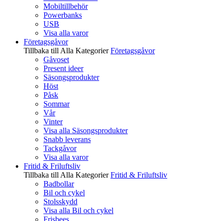
Mobiltillbehör
Powerbanks
USB
Visa alla varor
Företagsgåvor
Tillbaka till Alla Kategorier
Företagsgåvor
Gåvoset
Present ideer
Säsongsprodukter
Höst
Påsk
Sommar
Vår
Vinter
Visa alla Säsongsprodukter
Snabb leverans
Tackgåvor
Visa alla varor
Fritid & Friluftsliv
Tillbaka till Alla Kategorier
Fritid & Friluftsliv
Badbollar
Bil och cykel
Stolsskydd
Visa alla Bil och cykel
Frisbees