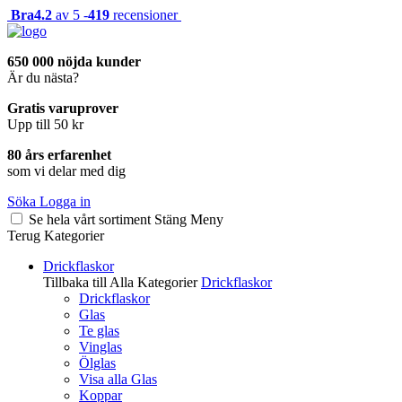
Bra
4.2
av 5 -
419
recensioner
650 000 nöjda kunder
Är du nästa?
Gratis varuprover
Upp till 50 kr
80 års erfarenhet
som vi delar med dig
Söka
Logga in
Se hela vårt sortiment
Stäng
Meny
Terug
Kategorier
Drickflaskor
Tillbaka till Alla Kategorier
Drickflaskor
Drickflaskor
Glas
Te glas
Vinglas
Ölglas
Visa alla Glas
Koppar