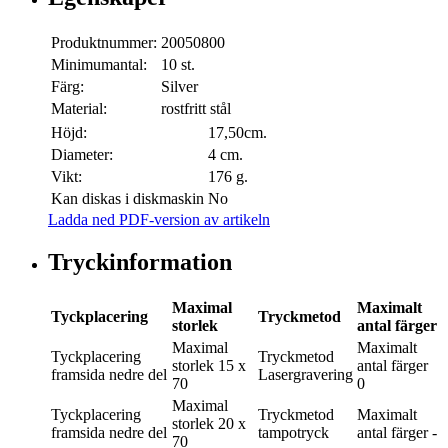
Produktnummer:
20050800
Minimumantal:
10 st.
Färg:
Silver
Material:
rostfritt stål
Höjd:
17,50cm.
Diameter:
4 cm.
Vikt:
176 g.
Kan diskas i diskmaskin
No
Ladda ned PDF-version av artikeln
Tryckinformation
Maximal
Maximalt
Tyckplacering
Tryckmetod
storlek
antal färger
Maximal
Maximalt
Tyckplacering
Tryckmetod
storlek
15 x
antal färger
framsida nedre del
Lasergravering
70
0
Maximal
Tyckplacering
Tryckmetod
Maximalt
storlek
20 x
framsida nedre del
tampotryck
antal färger
-
70