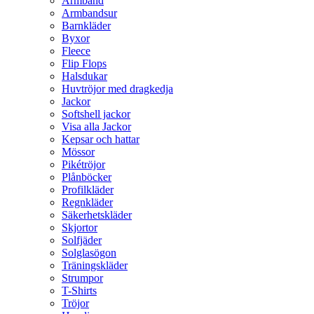
Armband
Armbandsur
Barnkläder
Byxor
Fleece
Flip Flops
Halsdukar
Huvtröjor med dragkedja
Jackor
Softshell jackor
Visa alla Jackor
Kepsar och hattar
Mössor
Pikétröjor
Plånböcker
Profilkläder
Regnkläder
Säkerhetskläder
Skjortor
Solfjäder
Solglasögon
Träningskläder
Strumpor
T-Shirts
Tröjor