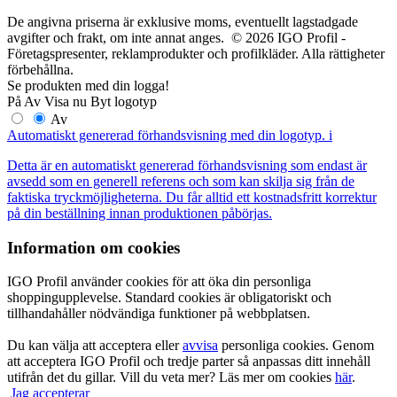
De angivna priserna är exklusive moms, eventuellt lagstadgade
avgifter och frakt, om inte annat anges. © 2026 IGO Profil -
Företagspresenter, reklamprodukter och profilkläder. Alla rättigheter
förbehållna.
Se produkten med din logga!
På
Av
Visa nu
Byt logotyp
Av
Automatiskt genererad förhandsvisning med din logotyp.
i
Detta är en automatiskt genererad förhandsvisning som endast är
avsedd som en generell referens och som kan skilja sig från de
faktiska tryckmöjligheterna. Du får alltid ett kostnadsfritt korrektur
på din beställning innan produktionen påbörjas.
Information om cookies
IGO Profil använder cookies för att öka din personliga
shoppingupplevelse. Standard cookies är obligatoriskt och
tillhandahåller nödvändiga funktioner på webbplatsen.
Du kan välja att acceptera eller
avvisa
personliga cookies. Genom
att acceptera IGO Profil och tredje parter så anpassas ditt innehåll
utifrån det du gillar. Vill du veta mer? Läs mer om cookies
här
.
Jag accepterar