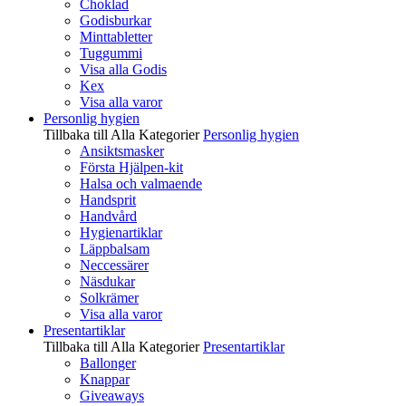
Choklad
Godisburkar
Minttabletter
Tuggummi
Visa alla Godis
Kex
Visa alla varor
Personlig hygien
Tillbaka till Alla Kategorier
Personlig hygien
Ansiktsmasker
Första Hjälpen-kit
Halsa och valmaende
Handsprit
Handvård
Hygienartiklar
Läppbalsam
Neccessärer
Näsdukar
Solkrämer
Visa alla varor
Presentartiklar
Tillbaka till Alla Kategorier
Presentartiklar
Ballonger
Knappar
Giveaways