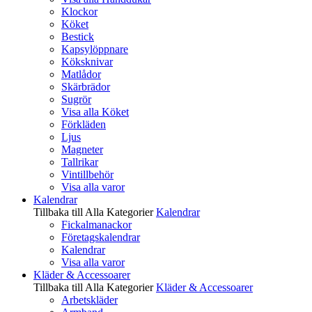
Klockor
Köket
Bestick
Kapsylöppnare
Köksknivar
Matlådor
Skärbrädor
Sugrör
Visa alla Köket
Förkläden
Ljus
Magneter
Tallrikar
Vintillbehör
Visa alla varor
Kalendrar
Tillbaka till Alla Kategorier
Kalendrar
Fickalmanackor
Företagskalendrar
Kalendrar
Visa alla varor
Kläder & Accessoarer
Tillbaka till Alla Kategorier
Kläder & Accessoarer
Arbetskläder