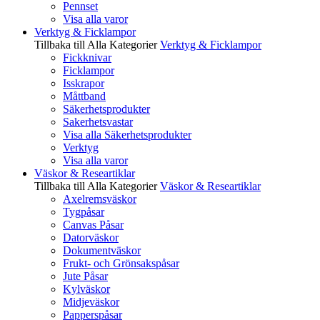
Pennset
Visa alla varor
Verktyg & Ficklampor
Tillbaka till Alla Kategorier
Verktyg & Ficklampor
Fickknivar
Ficklampor
Isskrapor
Måttband
Säkerhetsprodukter
Sakerhetsvastar
Visa alla Säkerhetsprodukter
Verktyg
Visa alla varor
Väskor & Researtiklar
Tillbaka till Alla Kategorier
Väskor & Researtiklar
Axelremsväskor
Tygpåsar
Canvas Påsar
Datorväskor
Dokumentväskor
Frukt- och Grönsakspåsar
Jute Påsar
Kylväskor
Midjeväskor
Papperspåsar