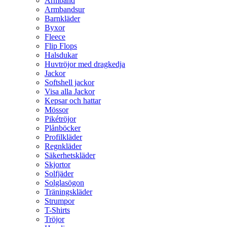
Armband
Armbandsur
Barnkläder
Byxor
Fleece
Flip Flops
Halsdukar
Huvtröjor med dragkedja
Jackor
Softshell jackor
Visa alla Jackor
Kepsar och hattar
Mössor
Pikétröjor
Plånböcker
Profilkläder
Regnkläder
Säkerhetskläder
Skjortor
Solfjäder
Solglasögon
Träningskläder
Strumpor
T-Shirts
Tröjor