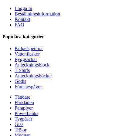
Logga In
Beställningsinformation
Kontakt
FAQ
Populära kategorier
Kulpetspennor
Vattenflaskor
Ryggsäckar
Anteckningsblock
T-Shirts
Anteckningsböcker
Godis
Företagsgåvor
Tändare
Förkläden
Paraplyer
Powerbanks
Tygpåsar
Glas
Tröjor
Muggar