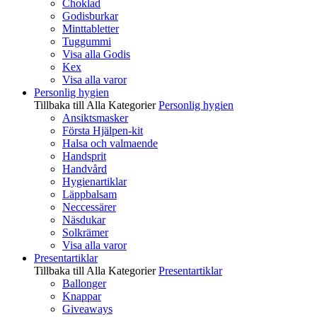
Choklad
Godisburkar
Minttabletter
Tuggummi
Visa alla Godis
Kex
Visa alla varor
Personlig hygien
Tillbaka till Alla Kategorier
Personlig hygien
Ansiktsmasker
Första Hjälpen-kit
Halsa och valmaende
Handsprit
Handvård
Hygienartiklar
Läppbalsam
Neccessärer
Näsdukar
Solkrämer
Visa alla varor
Presentartiklar
Tillbaka till Alla Kategorier
Presentartiklar
Ballonger
Knappar
Giveaways