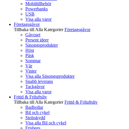
Mobiltillbehör
Powerbanks
USB
Visa alla varor
Företagsgåvor
Tillbaka till Alla Kategorier
Företagsgåvor
Gåvoset
Present ideer
Säsongsprodukter
Höst
Påsk
Sommar
Vår
Vinter
Visa alla Säsongsprodukter
Snabb leverans
Tackgåvor
Visa alla varor
Fritid & Friluftsliv
Tillbaka till Alla Kategorier
Fritid & Friluftsliv
Badbollar
Bil och cykel
Stolsskydd
Visa alla Bil och cykel
Frisbees