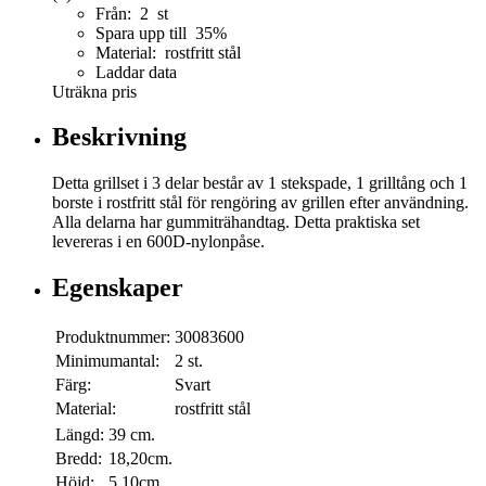
Från: 2 st
Spara upp till 35%
Material: rostfritt stål
Laddar data
Uträkna pris
Beskrivning
Detta grillset i 3 delar består av 1 stekspade, 1 grilltång och 1
borste i rostfritt stål för rengöring av grillen efter användning.
Alla delarna har gummiträhandtag. Detta praktiska set
levereras i en 600D-nylonpåse.
Egenskaper
Produktnummer:
30083600
Minimumantal:
2 st.
Färg:
Svart
Material:
rostfritt stål
Längd:
39 cm.
Bredd:
18,20cm.
Höjd:
5,10cm.