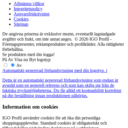
Allmänna villkor
Integritetspolicy
Ansvarsfriskrivning
Cookies
Sitemap
De angivna priserna är exklusive moms, eventuellt lagstadgade
avgifter och frakt, om inte annat anges. © 2026 IGO Profil -
Företagspresenter, reklamprodukter och profilkläder. Alla rättigheter
förbehållna.
Se produkten med din logga!
På
Av
Visa nu
Byt logotyp
Av
Automatiskt genererad förhandsvisning med din logotyp.
i
Detta är en automatiskt genererad förhandsvisning som endast är
avsedd som en generell referens och som kan skilja sig från de
faktiska tryckmöjligheterna. Du får alltid ett kostnadsfritt korrektur
på din beställning innan produktionen påbörjas.
Information om cookies
IGO Profil använder cookies för att öka din personliga
shoppingupplevelse. Standard cookies är obligatoriskt och