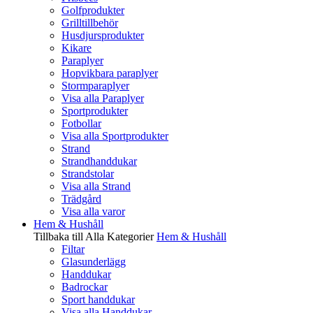
Golfprodukter
Grilltillbehör
Husdjursprodukter
Kikare
Paraplyer
Hopvikbara paraplyer
Stormparaplyer
Visa alla Paraplyer
Sportprodukter
Fotbollar
Visa alla Sportprodukter
Strand
Strandhanddukar
Strandstolar
Visa alla Strand
Trädgård
Visa alla varor
Hem & Hushåll
Tillbaka till Alla Kategorier
Hem & Hushåll
Filtar
Glasunderlägg
Handdukar
Badrockar
Sport handdukar
Visa alla Handdukar