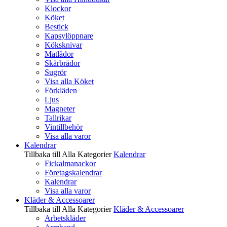
Klockor
Köket
Bestick
Kapsylöppnare
Köksknivar
Matlådor
Skärbrädor
Sugrör
Visa alla Köket
Förkläden
Ljus
Magneter
Tallrikar
Vintillbehör
Visa alla varor
Kalendrar
Tillbaka till Alla Kategorier
Kalendrar
Fickalmanackor
Företagskalendrar
Kalendrar
Visa alla varor
Kläder & Accessoarer
Tillbaka till Alla Kategorier
Kläder & Accessoarer
Arbetskläder