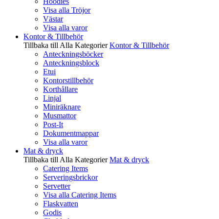
Hoodies
Visa alla Tröjor
Västar
Visa alla varor
Kontor & Tillbehör
Tillbaka till Alla Kategorier
Kontor & Tillbehör
Anteckningsböcker
Anteckningsblock
Etui
Kontorstillbehör
Korthållare
Linjal
Miniräknare
Musmattor
Post-It
Dokumentmappar
Visa alla varor
Mat & dryck
Tillbaka till Alla Kategorier
Mat & dryck
Catering Items
Serveringsbrickor
Servetter
Visa alla Catering Items
Flaskvatten
Godis