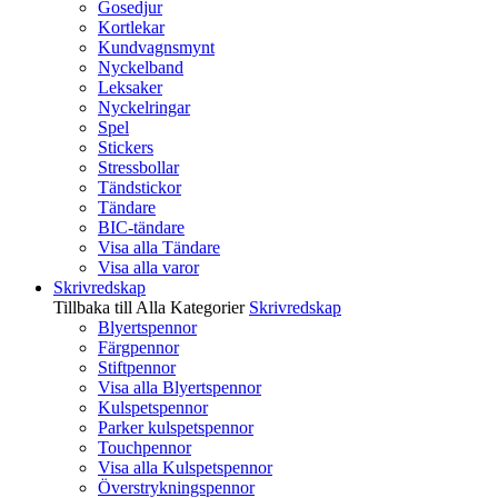
Gosedjur
Kortlekar
Kundvagnsmynt
Nyckelband
Leksaker
Nyckelringar
Spel
Stickers
Stressbollar
Tändstickor
Tändare
BIC-tändare
Visa alla Tändare
Visa alla varor
Skrivredskap
Tillbaka till Alla Kategorier
Skrivredskap
Blyertspennor
Färgpennor
Stiftpennor
Visa alla Blyertspennor
Kulspetspennor
Parker kulspetspennor
Touchpennor
Visa alla Kulspetspennor
Överstrykningspennor