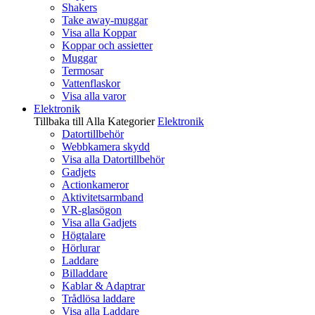
Shakers
Take away-muggar
Visa alla Koppar
Koppar och assietter
Muggar
Termosar
Vattenflaskor
Visa alla varor
Elektronik
Tillbaka till Alla Kategorier
Elektronik
Datortillbehör
Webbkamera skydd
Visa alla Datortillbehör
Gadjets
Actionkameror
Aktivitetsarmband
VR-glasögon
Visa alla Gadjets
Högtalare
Hörlurar
Laddare
Billaddare
Kablar & Adaptrar
Trådlösa laddare
Visa alla Laddare