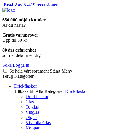
Bra
4.2
av 5 -
419
recensioner
650 000 nöjda kunder
Är du nästa?
Gratis varuprover
Upp till 50 kr
80 års erfarenhet
som vi delar med dig
Söka
Logga in
Se hela vårt sortiment
Stäng
Meny
Terug
Kategorier
Drickflaskor
Tillbaka till Alla Kategorier
Drickflaskor
Drickflaskor
Glas
Te glas
Vinglas
Ölglas
Visa alla Glas
Koppar