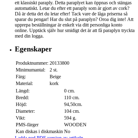
ett klassiskt paraply. Detta paraplyet kan öppnas och stängas
automatiskt. Letar du efter ett paraply som är gjort av cork?
Då är detta det du letar efter! Tack vare de låga priserna så
sparar du pengar! Har du slut på paraplyn? Oroa dig inte! Att
upprepa beställningar är enkelt via ditt personliga konto
online. Upptäck själv hur smidigt det är att få paraplyn tryckta
med din logga.
Egenskaper
Produktnummer:
20133800
Minimumantal:
2 st.
Färg:
Beige
Material:
kork
Längd:
0 cm.
Bredd:
110 cm.
Höjd:
94,50cm.
Diameter:
104 cm.
Vikt:
594 g.
PMS-färger
WOODEN
Kan diskas i diskmaskin
No
Ladda ned PDF-version av artikeln