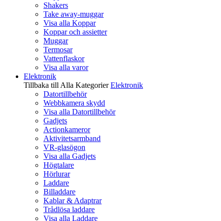
Shakers
Take away-muggar
Visa alla Koppar
Koppar och assietter
Muggar
Termosar
Vattenflaskor
Visa alla varor
Elektronik
Tillbaka till Alla Kategorier
Elektronik
Datortillbehör
Webbkamera skydd
Visa alla Datortillbehör
Gadjets
Actionkameror
Aktivitetsarmband
VR-glasögon
Visa alla Gadjets
Högtalare
Hörlurar
Laddare
Billaddare
Kablar & Adaptrar
Trådlösa laddare
Visa alla Laddare