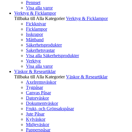
Pennset
Visa alla varor
Verktyg & Ficklampor
Tillbaka till Alla Kategorier
Verktyg & Ficklampor
Fickknivar
Ficklampor
Isskrapor
Måttband
Säkerhetsprodukter
Sakerhetsvastar
Visa alla Säkerhetsprodukter
Verktyg
Visa alla varor
Väskor & Researtiklar
Tillbaka till Alla Kategorier
Väskor & Researtiklar
Axelremsväskor
Tygpåsar
Canvas Påsar
Datorväskor
Dokumentväskor
Frukt- och Grönsakspåsar
Jute Påsar
Kylväskor
Midjeväskor
Papperspåsar