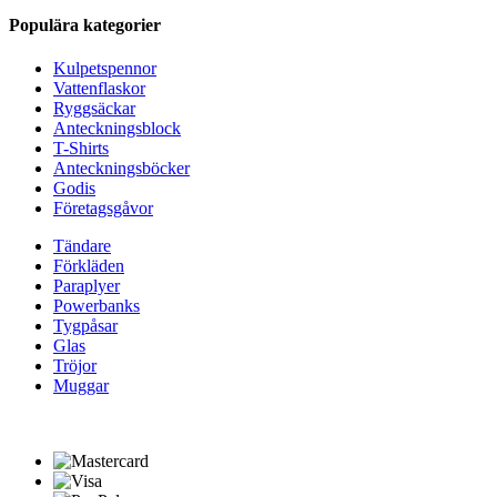
Populära kategorier
Kulpetspennor
Vattenflaskor
Ryggsäckar
Anteckningsblock
T-Shirts
Anteckningsböcker
Godis
Företagsgåvor
Tändare
Förkläden
Paraplyer
Powerbanks
Tygpåsar
Glas
Tröjor
Muggar