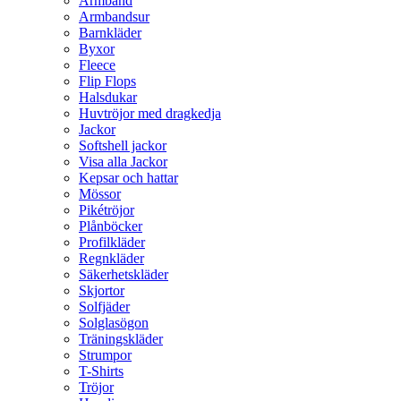
Armband
Armbandsur
Barnkläder
Byxor
Fleece
Flip Flops
Halsdukar
Huvtröjor med dragkedja
Jackor
Softshell jackor
Visa alla Jackor
Kepsar och hattar
Mössor
Pikétröjor
Plånböcker
Profilkläder
Regnkläder
Säkerhetskläder
Skjortor
Solfjäder
Solglasögon
Träningskläder
Strumpor
T-Shirts
Tröjor