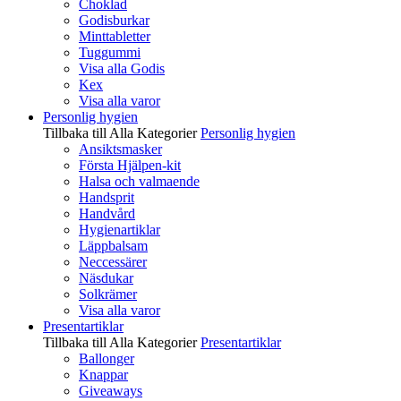
Choklad
Godisburkar
Minttabletter
Tuggummi
Visa alla Godis
Kex
Visa alla varor
Personlig hygien
Tillbaka till Alla Kategorier
Personlig hygien
Ansiktsmasker
Första Hjälpen-kit
Halsa och valmaende
Handsprit
Handvård
Hygienartiklar
Läppbalsam
Neccessärer
Näsdukar
Solkrämer
Visa alla varor
Presentartiklar
Tillbaka till Alla Kategorier
Presentartiklar
Ballonger
Knappar
Giveaways