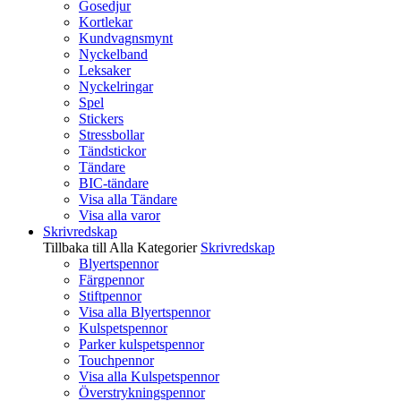
Gosedjur
Kortlekar
Kundvagnsmynt
Nyckelband
Leksaker
Nyckelringar
Spel
Stickers
Stressbollar
Tändstickor
Tändare
BIC-tändare
Visa alla Tändare
Visa alla varor
Skrivredskap
Tillbaka till Alla Kategorier
Skrivredskap
Blyertspennor
Färgpennor
Stiftpennor
Visa alla Blyertspennor
Kulspetspennor
Parker kulspetspennor
Touchpennor
Visa alla Kulspetspennor
Överstrykningspennor