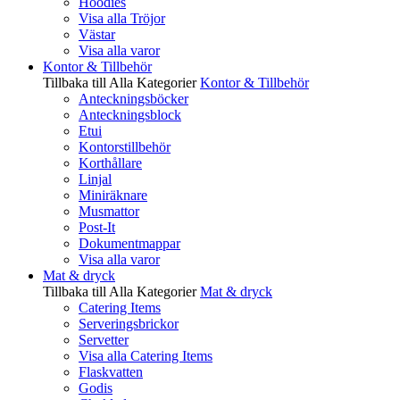
Hoodies
Visa alla Tröjor
Västar
Visa alla varor
Kontor & Tillbehör
Tillbaka till Alla Kategorier
Kontor & Tillbehör
Anteckningsböcker
Anteckningsblock
Etui
Kontorstillbehör
Korthållare
Linjal
Miniräknare
Musmattor
Post-It
Dokumentmappar
Visa alla varor
Mat & dryck
Tillbaka till Alla Kategorier
Mat & dryck
Catering Items
Serveringsbrickor
Servetter
Visa alla Catering Items
Flaskvatten
Godis