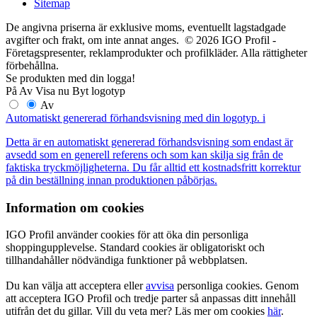
Sitemap
De angivna priserna är exklusive moms, eventuellt lagstadgade
avgifter och frakt, om inte annat anges. © 2026 IGO Profil -
Företagspresenter, reklamprodukter och profilkläder. Alla rättigheter
förbehållna.
Se produkten med din logga!
På
Av
Visa nu
Byt logotyp
Av
Automatiskt genererad förhandsvisning med din logotyp.
i
Detta är en automatiskt genererad förhandsvisning som endast är
avsedd som en generell referens och som kan skilja sig från de
faktiska tryckmöjligheterna. Du får alltid ett kostnadsfritt korrektur
på din beställning innan produktionen påbörjas.
Information om cookies
IGO Profil använder cookies för att öka din personliga
shoppingupplevelse. Standard cookies är obligatoriskt och
tillhandahåller nödvändiga funktioner på webbplatsen.
Du kan välja att acceptera eller
avvisa
personliga cookies. Genom
att acceptera IGO Profil och tredje parter så anpassas ditt innehåll
utifrån det du gillar. Vill du veta mer? Läs mer om cookies
här
.