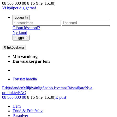
08 505 000 00
8-16 (Fre. 15.30)
Vi hjälper dig gärna!
Logga In
Glömt lösenord?
Ny kund
Logga in
0
Inköpskorg
Min varukorg
Din varukorg är tom
Fortsätt handla
Erbjudanden
Miljövänlig
Snabb leverans
Bästsäljare
Nya
produkter
FAQ
08 505 000 00
8-16 (Fre. 15.30)
E-post
Hem
Fritid & Friluftsliv
Paraplyer