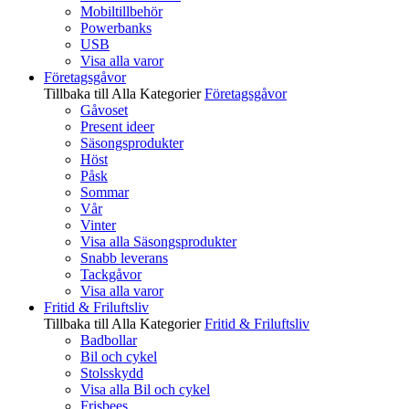
Mobiltillbehör
Powerbanks
USB
Visa alla varor
Företagsgåvor
Tillbaka till Alla Kategorier
Företagsgåvor
Gåvoset
Present ideer
Säsongsprodukter
Höst
Påsk
Sommar
Vår
Vinter
Visa alla Säsongsprodukter
Snabb leverans
Tackgåvor
Visa alla varor
Fritid & Friluftsliv
Tillbaka till Alla Kategorier
Fritid & Friluftsliv
Badbollar
Bil och cykel
Stolsskydd
Visa alla Bil och cykel
Frisbees