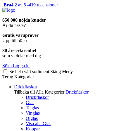
Bra
4.2
av 5 -
419
recensioner
650 000 nöjda kunder
Är du nästa?
Gratis varuprover
Upp till 50 kr
80 års erfarenhet
som vi delar med dig
Söka
Logga in
Se hela vårt sortiment
Stäng
Meny
Terug
Kategorier
Drickflaskor
Tillbaka till Alla Kategorier
Drickflaskor
Drickflaskor
Glas
Te glas
Vinglas
Ölglas
Visa alla Glas
Koppar