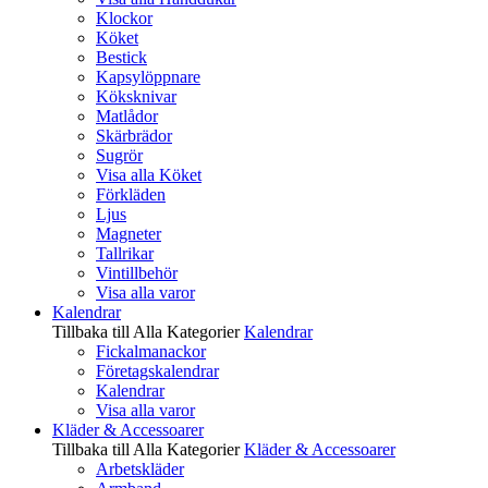
Klockor
Köket
Bestick
Kapsylöppnare
Köksknivar
Matlådor
Skärbrädor
Sugrör
Visa alla Köket
Förkläden
Ljus
Magneter
Tallrikar
Vintillbehör
Visa alla varor
Kalendrar
Tillbaka till Alla Kategorier
Kalendrar
Fickalmanackor
Företagskalendrar
Kalendrar
Visa alla varor
Kläder & Accessoarer
Tillbaka till Alla Kategorier
Kläder & Accessoarer
Arbetskläder