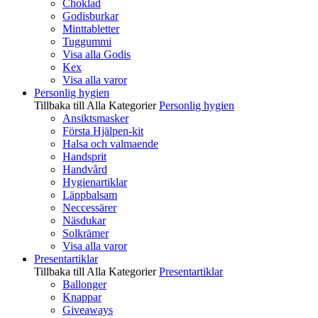
Choklad
Godisburkar
Minttabletter
Tuggummi
Visa alla Godis
Kex
Visa alla varor
Personlig hygien
Tillbaka till Alla Kategorier
Personlig hygien
Ansiktsmasker
Första Hjälpen-kit
Halsa och valmaende
Handsprit
Handvård
Hygienartiklar
Läppbalsam
Neccessärer
Näsdukar
Solkrämer
Visa alla varor
Presentartiklar
Tillbaka till Alla Kategorier
Presentartiklar
Ballonger
Knappar
Giveaways