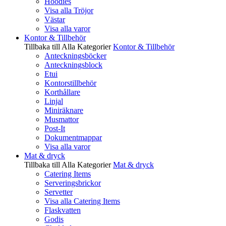
Hoodies
Visa alla Tröjor
Västar
Visa alla varor
Kontor & Tillbehör
Tillbaka till Alla Kategorier
Kontor & Tillbehör
Anteckningsböcker
Anteckningsblock
Etui
Kontorstillbehör
Korthållare
Linjal
Miniräknare
Musmattor
Post-It
Dokumentmappar
Visa alla varor
Mat & dryck
Tillbaka till Alla Kategorier
Mat & dryck
Catering Items
Serveringsbrickor
Servetter
Visa alla Catering Items
Flaskvatten
Godis