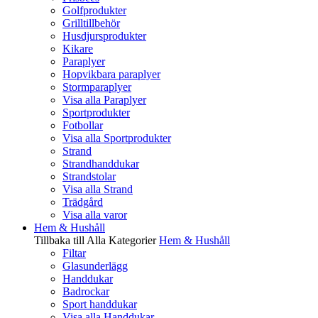
Golfprodukter
Grilltillbehör
Husdjursprodukter
Kikare
Paraplyer
Hopvikbara paraplyer
Stormparaplyer
Visa alla Paraplyer
Sportprodukter
Fotbollar
Visa alla Sportprodukter
Strand
Strandhanddukar
Strandstolar
Visa alla Strand
Trädgård
Visa alla varor
Hem & Hushåll
Tillbaka till Alla Kategorier
Hem & Hushåll
Filtar
Glasunderlägg
Handdukar
Badrockar
Sport handdukar
Visa alla Handdukar