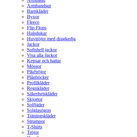
Armband
Armbandsur
Barnkläder
Byxor
Fleece
Flip Flops
Halsdukar
Huvtröjor med dragkedja
Jackor
Softshell jackor
Visa alla Jackor
Kepsar och hattar
Mössor
Pikétröjor
Plånböcker
Profilkläder
Regnkläder
Säkerhetskläder
Skjortor
Solfjäder
Solglasögon
Träningskläder
Strumpor
T-Shirts
Tröjor