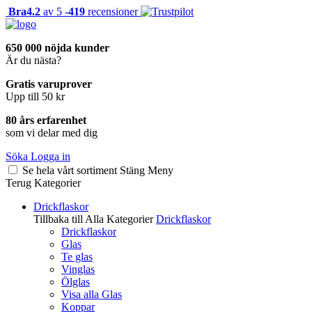
Bra
4.2
av 5 -
419
recensioner
650 000 nöjda kunder
Är du nästa?
Gratis varuprover
Upp till 50 kr
80 års erfarenhet
som vi delar med dig
Söka
Logga in
Se hela vårt sortiment
Stäng
Meny
Terug
Kategorier
Drickflaskor
Tillbaka till Alla Kategorier
Drickflaskor
Drickflaskor
Glas
Te glas
Vinglas
Ölglas
Visa alla Glas
Koppar