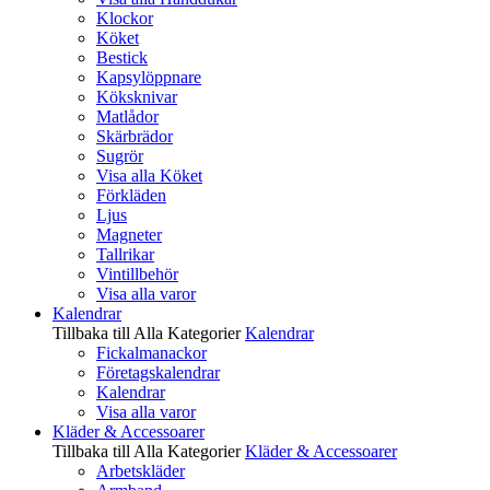
Klockor
Köket
Bestick
Kapsylöppnare
Köksknivar
Matlådor
Skärbrädor
Sugrör
Visa alla Köket
Förkläden
Ljus
Magneter
Tallrikar
Vintillbehör
Visa alla varor
Kalendrar
Tillbaka till Alla Kategorier
Kalendrar
Fickalmanackor
Företagskalendrar
Kalendrar
Visa alla varor
Kläder & Accessoarer
Tillbaka till Alla Kategorier
Kläder & Accessoarer
Arbetskläder