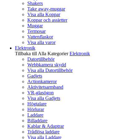
Shakers
Take away-muggar
Visa alla Koppar
Koppar och assietter
Muggar
Termosar
Vattenflaskor
Visa alla varor
Elektronik
Tillbaka till Alla Kategorier
Elektronik
Datortillbehör
Webbkamera skydd
Visa alla Datortillbehör
Gadjets
Actionkameror
Aktivitetsarmband
VR-glasögon
Visa alla Gadjets
Högtalare
Hörlurar
Laddare
Billaddare
Kablar & Adaptrar
Trådlösa laddare
Visa alla Laddare