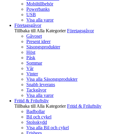
Mobiltillbehör
Powerbanks
USB
Visa alla varor
Företagsgåvor
Tillbaka till Alla Kategorier
Företagsgåvor
Gåvoset
Present ideer
Säsongsprodukter
Höst
Påsk
Sommar
Vår
Vinter
Visa alla Säsongsprodukter
Snabb leverans
Tackgåvor
Visa alla varor
Fritid & Friluftsliv
Tillbaka till Alla Kategorier
Fritid & Friluftsliv
Badbollar
Bil och cykel
Stolsskydd
Visa alla Bil och cykel
Frisbees