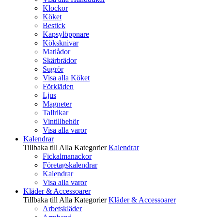
Klockor
Köket
Bestick
Kapsylöppnare
Köksknivar
Matlådor
Skärbrädor
Sugrör
Visa alla Köket
Förkläden
Ljus
Magneter
Tallrikar
Vintillbehör
Visa alla varor
Kalendrar
Tillbaka till Alla Kategorier
Kalendrar
Fickalmanackor
Företagskalendrar
Kalendrar
Visa alla varor
Kläder & Accessoarer
Tillbaka till Alla Kategorier
Kläder & Accessoarer
Arbetskläder