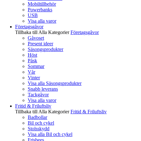
Mobiltillbehör
Powerbanks
USB
Visa alla varor
Företagsgåvor
Tillbaka till Alla Kategorier
Företagsgåvor
Gåvoset
Present ideer
Säsongsprodukter
Höst
Påsk
Sommar
Vår
Vinter
Visa alla Säsongsprodukter
Snabb leverans
Tackgåvor
Visa alla varor
Fritid & Friluftsliv
Tillbaka till Alla Kategorier
Fritid & Friluftsliv
Badbollar
Bil och cykel
Stolsskydd
Visa alla Bil och cykel
Frisbees