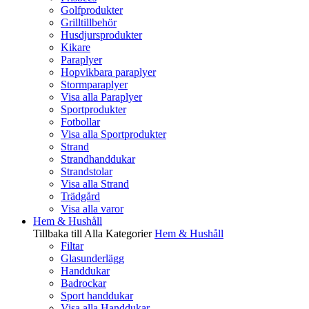
Golfprodukter
Grilltillbehör
Husdjursprodukter
Kikare
Paraplyer
Hopvikbara paraplyer
Stormparaplyer
Visa alla Paraplyer
Sportprodukter
Fotbollar
Visa alla Sportprodukter
Strand
Strandhanddukar
Strandstolar
Visa alla Strand
Trädgård
Visa alla varor
Hem & Hushåll
Tillbaka till Alla Kategorier
Hem & Hushåll
Filtar
Glasunderlägg
Handdukar
Badrockar
Sport handdukar
Visa alla Handdukar