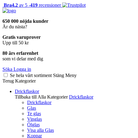
Bra
4.2
av 5 -
419
recensioner
650 000 nöjda kunder
Är du nästa?
Gratis varuprover
Upp till 50 kr
80 års erfarenhet
som vi delar med dig
Söka
Logga in
Se hela vårt sortiment
Stäng
Meny
Terug
Kategorier
Drickflaskor
Tillbaka till Alla Kategorier
Drickflaskor
Drickflaskor
Glas
Te glas
Vinglas
Ölglas
Visa alla Glas
Koppar