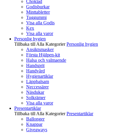
Choklad
Godisburkar
Minttabletter
Tuggummi
Visa alla Godis
Kex
Visa alla varor
Personlig hygien
Tillbaka till Alla Kategorier
Personlig hygien
Ansiktsmasker
Första Hjälpen-kit
Halsa och valmaende
Handsprit
Handvård
Hygienartiklar
Läppbalsam
Neccessärer
Näsdukar
Solkrämer
Visa alla varor
Presentartiklar
Tillbaka till Alla Kategorier
Presentartiklar
Ballonger
Knappar
Giveaways