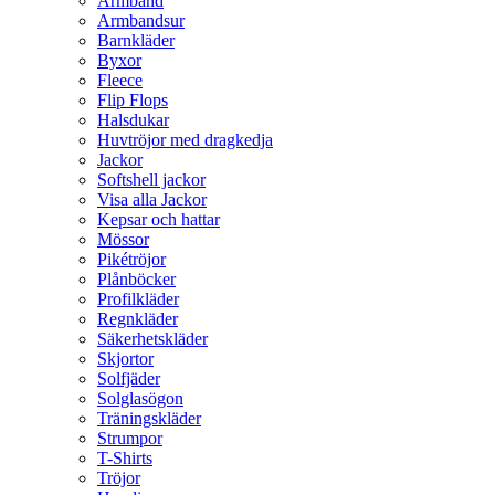
Armband
Armbandsur
Barnkläder
Byxor
Fleece
Flip Flops
Halsdukar
Huvtröjor med dragkedja
Jackor
Softshell jackor
Visa alla Jackor
Kepsar och hattar
Mössor
Pikétröjor
Plånböcker
Profilkläder
Regnkläder
Säkerhetskläder
Skjortor
Solfjäder
Solglasögon
Träningskläder
Strumpor
T-Shirts
Tröjor