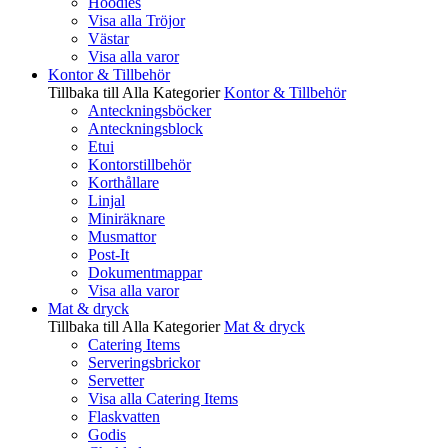
Hoodies
Visa alla Tröjor
Västar
Visa alla varor
Kontor & Tillbehör
Tillbaka till Alla Kategorier
Kontor & Tillbehör
Anteckningsböcker
Anteckningsblock
Etui
Kontorstillbehör
Korthållare
Linjal
Miniräknare
Musmattor
Post-It
Dokumentmappar
Visa alla varor
Mat & dryck
Tillbaka till Alla Kategorier
Mat & dryck
Catering Items
Serveringsbrickor
Servetter
Visa alla Catering Items
Flaskvatten
Godis