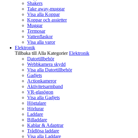
Shakers
Take away-muggar
Visa alla Koppar
Koppar och assietter
Muggar
Termosar
Vattenflaskor
Visa alla varor
Elektronik
Tillbaka till Alla Kategorier
Elektronik
Datortillbehör
Webbkamera skydd
Visa alla Datortillbehör
Gadjets
Actionkameror
Aktivitetsarmband
VR-glasögon
Visa alla Gadjets
Högtalare
Hörlurar
Laddare
Billaddare
Kablar & Adaptrar
Trådlösa laddare
Visa alla Laddare