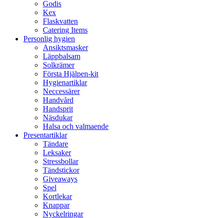
Godis
Kex
Flaskvatten
Catering Items
Personlig hygien
Ansiktsmasker
Läppbalsam
Solkrämer
Första Hjälpen-kit
Hygienartiklar
Neccessärer
Handvård
Handsprit
Näsdukar
Halsa och valmaende
Presentartiklar
Tändare
Leksaker
Stressbollar
Tändstickor
Giveaways
Spel
Kortlekar
Knappar
Nyckelringar