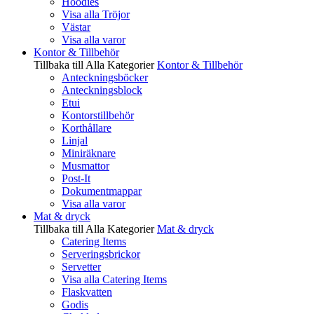
Hoodies
Visa alla Tröjor
Västar
Visa alla varor
Kontor & Tillbehör
Tillbaka till Alla Kategorier
Kontor & Tillbehör
Anteckningsböcker
Anteckningsblock
Etui
Kontorstillbehör
Korthållare
Linjal
Miniräknare
Musmattor
Post-It
Dokumentmappar
Visa alla varor
Mat & dryck
Tillbaka till Alla Kategorier
Mat & dryck
Catering Items
Serveringsbrickor
Servetter
Visa alla Catering Items
Flaskvatten
Godis