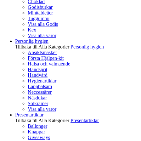
Choklad
Godisburkar
Minttabletter
Tuggummi
Visa alla Godis
Kex
Visa alla varor
Personlig hygien
Tillbaka till Alla Kategorier
Personlig hygien
Ansiktsmasker
Första Hjälpen-kit
Halsa och valmaende
Handsprit
Handvård
Hygienartiklar
Läppbalsam
Neccessärer
Näsdukar
Solkrämer
Visa alla varor
Presentartiklar
Tillbaka till Alla Kategorier
Presentartiklar
Ballonger
Knappar
Giveaways