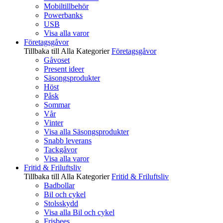
Mobiltillbehör
Powerbanks
USB
Visa alla varor
Företagsgåvor
Tillbaka till Alla Kategorier
Företagsgåvor
Gåvoset
Present ideer
Säsongsprodukter
Höst
Påsk
Sommar
Vår
Vinter
Visa alla Säsongsprodukter
Snabb leverans
Tackgåvor
Visa alla varor
Fritid & Friluftsliv
Tillbaka till Alla Kategorier
Fritid & Friluftsliv
Badbollar
Bil och cykel
Stolsskydd
Visa alla Bil och cykel
Frisbees