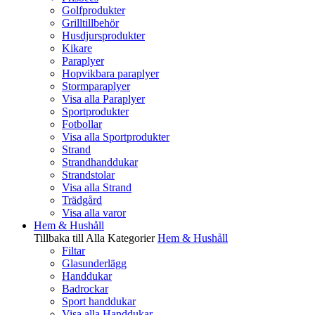
Golfprodukter
Grilltillbehör
Husdjursprodukter
Kikare
Paraplyer
Hopvikbara paraplyer
Stormparaplyer
Visa alla Paraplyer
Sportprodukter
Fotbollar
Visa alla Sportprodukter
Strand
Strandhanddukar
Strandstolar
Visa alla Strand
Trädgård
Visa alla varor
Hem & Hushåll
Tillbaka till Alla Kategorier
Hem & Hushåll
Filtar
Glasunderlägg
Handdukar
Badrockar
Sport handdukar
Visa alla Handdukar