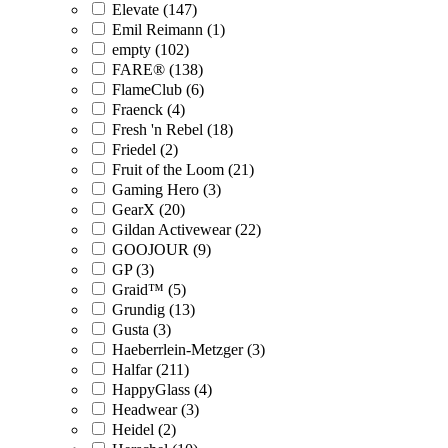
Elevate (147)
Emil Reimann (1)
empty (102)
FARE® (138)
FlameClub (6)
Fraenck (4)
Fresh 'n Rebel (18)
Friedel (2)
Fruit of the Loom (21)
Gaming Hero (3)
GearX (20)
Gildan Activewear (22)
GOOJOUR (9)
GP (3)
Graid™ (5)
Grundig (13)
Gusta (3)
Haeberrlein-Metzger (3)
Halfar (211)
HappyGlass (4)
Headwear (3)
Heidel (2)