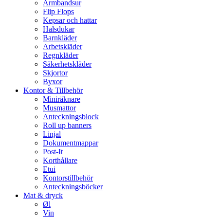
Armbandsur
Flip Flops
Kepsar och hattar
Halsdukar
Barnkläder
Arbetskläder
Regnkläder
Säkerhetskläder
Skjortor
Byxor
Kontor & Tillbehör
Miniräknare
Musmattor
Anteckningsblock
Roll up banners
Linjal
Dokumentmappar
Post-It
Korthållare
Etui
Kontorstillbehör
Anteckningsböcker
Mat & dryck
Øl
Vin