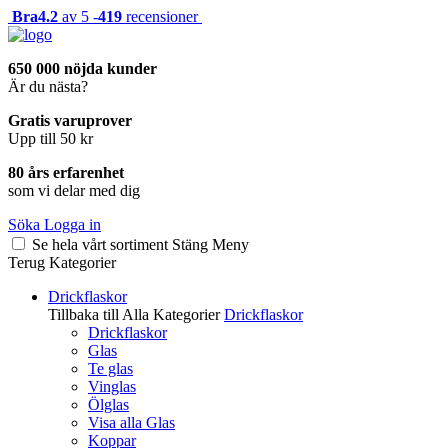
Bra
4.2
av 5 -
419
recensioner
650 000 nöjda kunder
Är du nästa?
Gratis varuprover
Upp till 50 kr
80 års erfarenhet
som vi delar med dig
Söka
Logga in
Se hela vårt sortiment
Stäng
Meny
Terug
Kategorier
Drickflaskor
Tillbaka till Alla Kategorier
Drickflaskor
Drickflaskor
Glas
Te glas
Vinglas
Ölglas
Visa alla Glas
Koppar