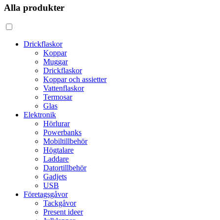
Alla produkter
Drickflaskor
Koppar
Muggar
Drickflaskor
Koppar och assietter
Vattenflaskor
Termosar
Glas
Elektronik
Hörlurar
Powerbanks
Mobiltillbehör
Högtalare
Laddare
Datortillbehör
Gadjets
USB
Företagsgåvor
Tackgåvor
Present ideer