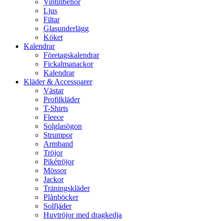
Vintillbehör
Ljus
Filtar
Glasunderlägg
Köket
Kalendrar
Företagskalendrar
Fickalmanackor
Kalendrar
Kläder & Accessoarer
Västar
Profilkläder
T-Shirts
Fleece
Solglasögon
Strumpor
Armband
Tröjor
Pikétröjor
Mössor
Jackor
Träningskläder
Plånböcker
Solfjäder
Huvtröjor med dragkedja