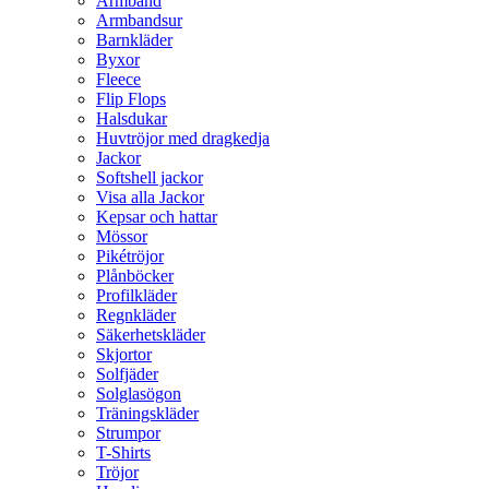
Armband
Armbandsur
Barnkläder
Byxor
Fleece
Flip Flops
Halsdukar
Huvtröjor med dragkedja
Jackor
Softshell jackor
Visa alla Jackor
Kepsar och hattar
Mössor
Pikétröjor
Plånböcker
Profilkläder
Regnkläder
Säkerhetskläder
Skjortor
Solfjäder
Solglasögon
Träningskläder
Strumpor
T-Shirts
Tröjor