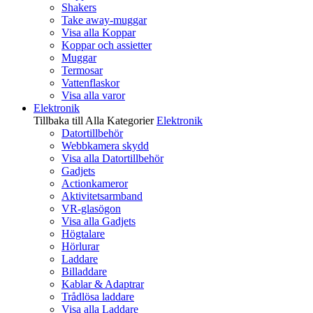
Shakers
Take away-muggar
Visa alla Koppar
Koppar och assietter
Muggar
Termosar
Vattenflaskor
Visa alla varor
Elektronik
Tillbaka till Alla Kategorier
Elektronik
Datortillbehör
Webbkamera skydd
Visa alla Datortillbehör
Gadjets
Actionkameror
Aktivitetsarmband
VR-glasögon
Visa alla Gadjets
Högtalare
Hörlurar
Laddare
Billaddare
Kablar & Adaptrar
Trådlösa laddare
Visa alla Laddare