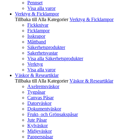
Pennset
Visa alla varor
Verktyg & Ficklampor
Tillbaka till Alla Kategorier
Verktyg & Ficklampor
Fickknivar
Ficklampor
Isskrapor
Måttband
Säkerhetsprodukter
Sakerhetsvastar
Visa alla Säkerhetsprodukter
Verktyg
Visa alla varor
Väskor & Researtiklar
Tillbaka till Alla Kategorier
Väskor & Researtiklar
Axelremsväskor
Tygpåsar
Canvas Påsar
Datorväskor
Dokumentväskor
Frukt- och Grönsakspåsar
Jute Påsar
Kylväskor
Midjeväskor
Papperspåsar