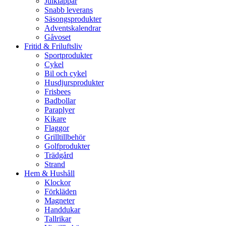
Julklappar
Snabb leverans
Säsongsprodukter
Adventskalendrar
Gåvoset
Fritid & Friluftsliv
Sportprodukter
Cykel
Bil och cykel
Husdjursprodukter
Frisbees
Badbollar
Paraplyer
Kikare
Flaggor
Grilltillbehör
Golfprodukter
Trädgård
Strand
Hem & Hushåll
Klockor
Förkläden
Magneter
Handdukar
Tallrikar