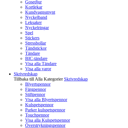
Gosedjur
Kortlekar
Kundvagnsmynt
Nyckelband
Leksaker
Nyckelringar
Spel
Stickers
Stressbollar
Tändstickor
Tändare
BIC-tändare
Visa alla Tändare
Visa alla varor
Skrivredskap
Tillbaka till Alla Kategorier
Skrivredskap
Blyertspennor
Färgpennor
Stiftpennor
Visa alla Blyertspennor
Kulspetspennor
Parker kulspetspennor
Touchpennor
Visa alla Kulspetspennor
Överstrykningspennor