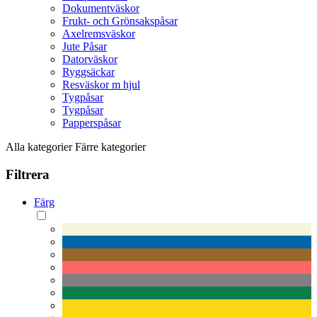
Dokumentväskor
Frukt- och Grönsakspåsar
Axelremsväskor
Jute Påsar
Datorväskor
Ryggsäckar
Resväskor m hjul
Tygpåsar
Tygpåsar
Papperspåsar
Alla kategorier
Färre kategorier
Filtrera
Färg