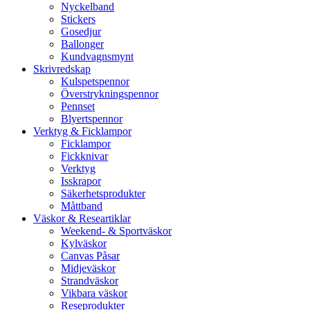
Nyckelband
Stickers
Gosedjur
Ballonger
Kundvagnsmynt
Skrivredskap
Kulspetspennor
Överstrykningspennor
Pennset
Blyertspennor
Verktyg & Ficklampor
Ficklampor
Fickknivar
Verktyg
Isskrapor
Säkerhetsprodukter
Måttband
Väskor & Researtiklar
Weekend- & Sportväskor
Kylväskor
Canvas Påsar
Midjeväskor
Strandväskor
Vikbara väskor
Reseprodukter