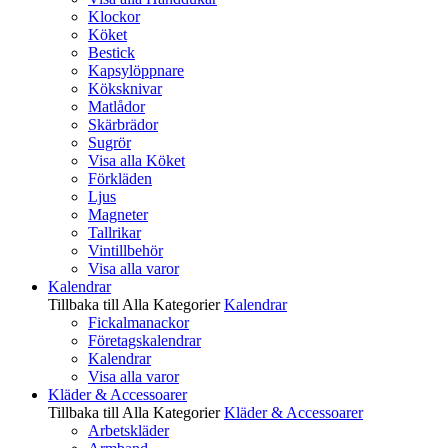
Klockor
Köket
Bestick
Kapsylöppnare
Köksknivar
Matlådor
Skärbrädor
Sugrör
Visa alla Köket
Förkläden
Ljus
Magneter
Tallrikar
Vintillbehör
Visa alla varor
Kalendrar
Tillbaka till Alla Kategorier
Kalendrar
Fickalmanackor
Företagskalendrar
Kalendrar
Visa alla varor
Kläder & Accessoarer
Tillbaka till Alla Kategorier
Kläder & Accessoarer
Arbetskläder